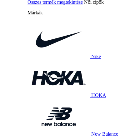
Összes termék megtekintése
Női cipők
Márkák
Nike
HOKA
New Balance