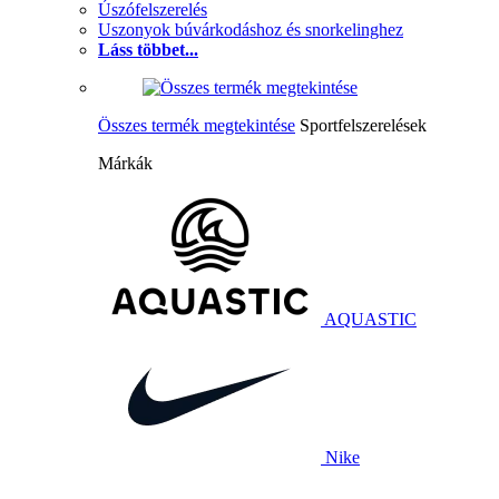
Úszófelszerelés
Uszonyok búvárkodáshoz és snorkelinghez
Láss többet...
Összes termék megtekintése
Sportfelszerelések
Márkák
AQUASTIC
Nike