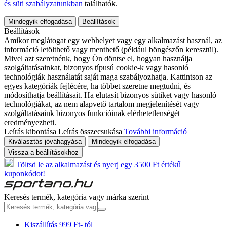
és süti szabályzatunkban
találhatók.
Mindegyik elfogadása
Beállítások
Beállítások
Amikor meglátogat egy webhelyet vagy egy alkalmazást használ, az
információ letölthető vagy menthető (például böngészőn keresztül).
Mivel azt szeretnénk, hogy Ön döntse el, hogyan használja
szolgáltatásainkat, bizonyos típusú cookie-k vagy hasonló
technológiák használatát saját maga szabályozhatja. Kattintson az
egyes kategóriák fejlécére, ha többet szeretne megtudni, és
módosíthatja beállításait. Ha elutasít bizonyos sütiket vagy hasonló
technológiákat, az nem alapvető tartalom megjelenítését vagy
szolgáltatásaink bizonyos funkcióinak elérhetetlenségét
eredményezheti.
Leírás kibontása
Leírás összecsukása
További információ
Kiválasztás jóváhagyása
Mindegyik elfogadása
Vissza a beállításokhoz
Töltsd le az alkalmazást és nyerj egy 3500 Ft értékű
kuponkódot!
Keresés termék, kategória vagy márka szerint
Kiszállítás 999 Ft- tól