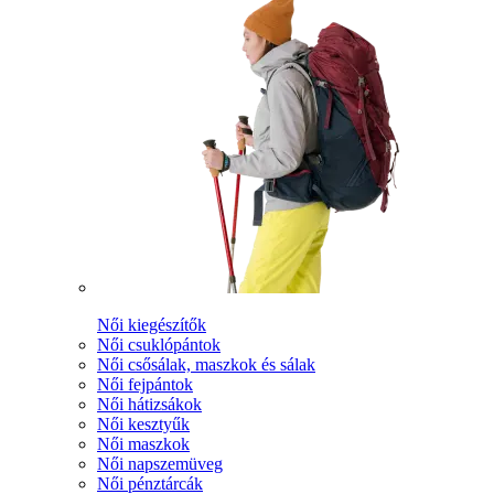
Női kiegészítők
Női csuklópántok
Női csősálak, maszkok és sálak
Női fejpántok
Női hátizsákok
Női kesztyűk
Női maszkok
Női napszemüveg
Női pénztárcák