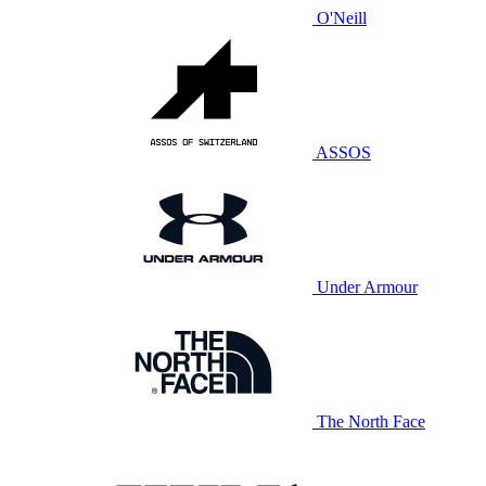
O'Neill
ASSOS
Under Armour
The North Face