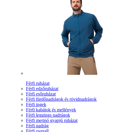
Férfi ruházat
Férfi edzőruházat
Férfi esőruházat
Férfi fürdőnadrágok és rövidnadrágok
Férfi ingek
Férfi kabátok és mellények
Férfi leggings nadrágok
Férfi merinó gyapjú ruházat
Férfi nadrág
Férfi overall