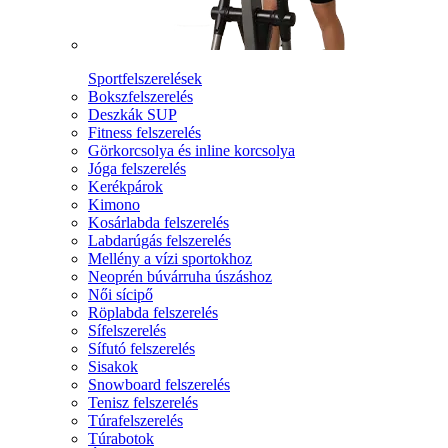
Sportfelszerelések
Bokszfelszerelés
Deszkák SUP
Fitness felszerelés
Görkorcsolya és inline korcsolya
Jóga felszerelés
Kerékpárok
Kimono
Kosárlabda felszerelés
Labdarúgás felszerelés
Mellény a vízi sportokhoz
Neoprén búvárruha úszáshoz
Női sícipő
Röplabda felszerelés
Sífelszerelés
Sífutó felszerelés
Sisakok
Snowboard felszerelés
Tenisz felszerelés
Túrafelszerelés
Túrabotok