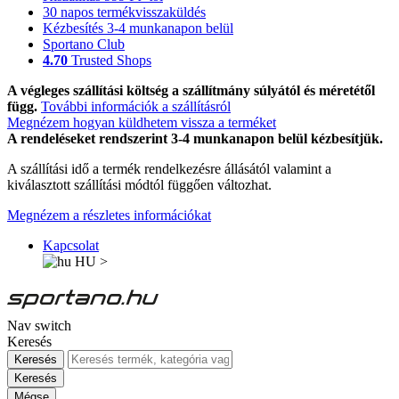
30 napos termékvisszaküldés
Kézbesítés 3-4 munkanapon belül
Sportano Club
4.70
Trusted Shops
A végleges szállítási költség a szállítmány súlyától és méretétől
függ.
További információk a szállításról
Megnézem hogyan küldhetem vissza a terméket
A rendeléseket rendszerint 3-4 munkanapon belül kézbesítjük.
A szállítási idő a termék rendelkezésre állásától valamint a
kiválasztott szállítási módtól függően változhat.
Megnézem a részletes információkat
Kapcsolat
HU
>
Nav switch
Keresés
Keresés
Keresés
Mégse