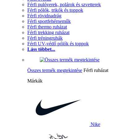
Férfi pulóverek, polárok és szvetterek
Férfi pólók, trikók és toppok
Férfi rövidnadrág
Férfi sportfehérneműk
Férfi thermo ruházat
Férfi trekking ruházat
Férfi tréningruhák
Férfi UV-védő pólók és toppok
Láss többet...
Összes termék megtekintése
Férfi ruházat
Márkák
Nike