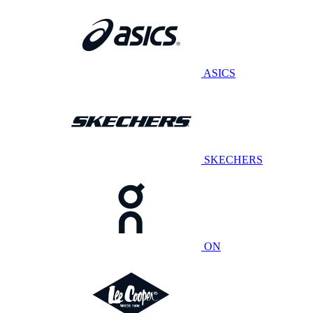
ASICS
SKECHERS
ON