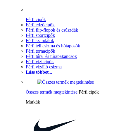
Férfi cipők
Férfi edzőcipők
Férfi flip-flopok és csúszdák
Férfi sportcipők
Férfi szandálok
Férfi téli csizma és hótaposók
Férfi tornacipők
Férfi túra- és túrabakancsok
Férfi vízi cipők
Férfi vizálló csizma
Láss többet...
Összes termék megtekintése
Férfi cipők
Márkák