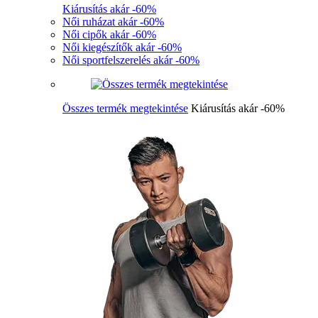
Kiárusítás akár -60%
Női ruházat akár -60%
Női cipők akár -60%
Női kiegészítők akár -60%
Női sportfelszerelés akár -60%
Összes termék megtekintése
Kiárusítás akár -60%