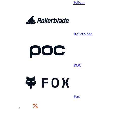
Wilson
Rollerblade
POC
Fox