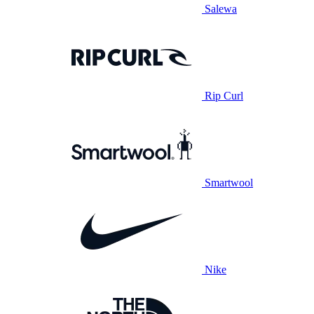
Salewa
Rip Curl
Smartwool
Nike