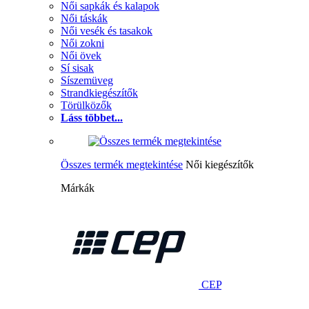
Női sapkák és kalapok
Női táskák
Női vesék és tasakok
Női zokni
Női övek
Sí sisak
Síszemüveg
Strandkiegészítők
Törülközők
Láss többet...
Összes termék megtekintése
Női kiegészítők
Márkák
CEP