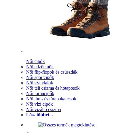
Női cipők
Női edzőcipők
Női flip-flopok és csúszdák
Női sportcipők
Női szandálok
Női téli csizma és hótaposók
Női tornacipők
Női túra- és túrabakancsok
Női vízi cipők
Női vizálló csizma
Láss többet...