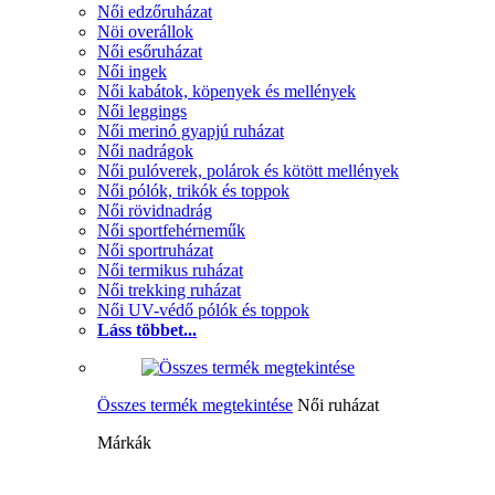
Női edzőruházat
Nöi overállok
Női esőruházat
Női ingek
Női kabátok, köpenyek és mellények
Női leggings
Női merinó gyapjú ruházat
Női nadrágok
Női pulóverek, polárok és kötött mellények
Női pólók, trikók és toppok
Női rövidnadrág
Női sportfehérneműk
Női sportruházat
Női termikus ruházat
Női trekking ruházat
Női UV-védő pólók és toppok
Láss többet...
Összes termék megtekintése
Női ruházat
Márkák