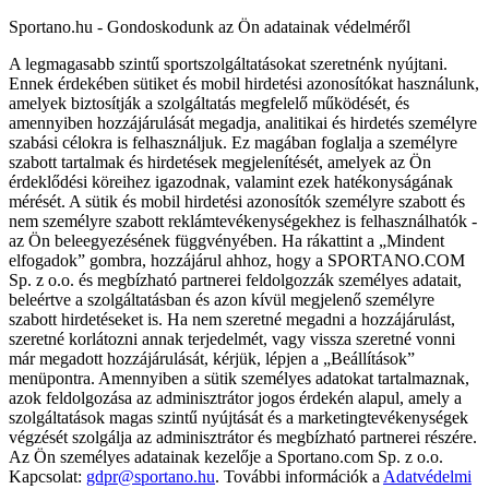
Sportano.hu - Gondoskodunk az Ön adatainak védelméről
A legmagasabb szintű sportszolgáltatásokat szeretnénk nyújtani.
Ennek érdekében sütiket és mobil hirdetési azonosítókat használunk,
amelyek biztosítják a szolgáltatás megfelelő működését, és
amennyiben hozzájárulását megadja, analitikai és hirdetés személyre
szabási célokra is felhasználjuk. Ez magában foglalja a személyre
szabott tartalmak és hirdetések megjelenítését, amelyek az Ön
érdeklődési köreihez igazodnak, valamint ezek hatékonyságának
mérését. A sütik és mobil hirdetési azonosítók személyre szabott és
nem személyre szabott reklámtevékenységekhez is felhasználhatók -
az Ön beleegyezésének függvényében. Ha rákattint a „Mindent
elfogadok” gombra, hozzájárul ahhoz, hogy a SPORTANO.COM
Sp. z o.o. és megbízható partnerei feldolgozzák személyes adatait,
beleértve a szolgáltatásban és azon kívül megjelenő személyre
szabott hirdetéseket is. Ha nem szeretné megadni a hozzájárulást,
szeretné korlátozni annak terjedelmét, vagy vissza szeretné vonni
már megadott hozzájárulását, kérjük, lépjen a „Beállítások”
menüpontra. Amennyiben a sütik személyes adatokat tartalmaznak,
azok feldolgozása az adminisztrátor jogos érdekén alapul, amely a
szolgáltatások magas szintű nyújtását és a marketingtevékenységek
végzését szolgálja az adminisztrátor és megbízható partnerei részére.
Az Ön személyes adatainak kezelője a Sportano.com Sp. z o.o.
Kapcsolat:
gdpr@sportano.hu
. További információk a
Adatvédelmi