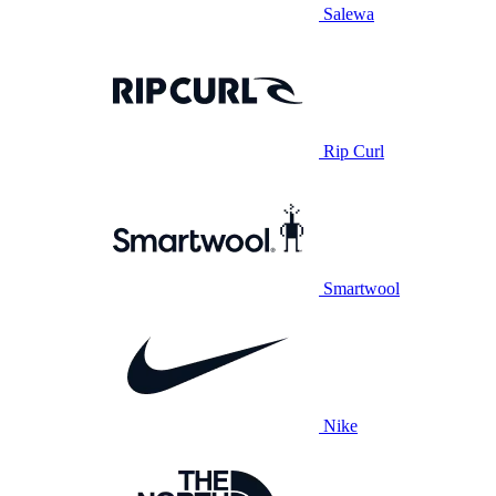
Salewa
Rip Curl
Smartwool
Nike