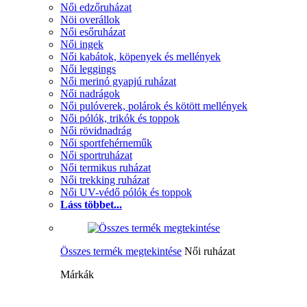
Női edzőruházat
Nöi overállok
Női esőruházat
Női ingek
Női kabátok, köpenyek és mellények
Női leggings
Női merinó gyapjú ruházat
Női nadrágok
Női pulóverek, polárok és kötött mellények
Női pólók, trikók és toppok
Női rövidnadrág
Női sportfehérneműk
Női sportruházat
Női termikus ruházat
Női trekking ruházat
Női UV-védő pólók és toppok
Láss többet...
Összes termék megtekintése
Női ruházat
Márkák