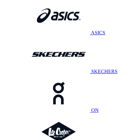
ASICS
SKECHERS
ON