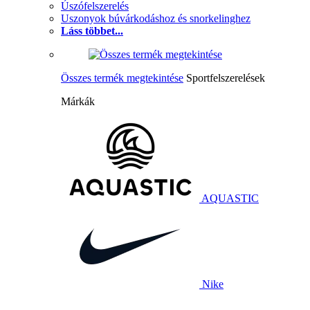
Úszófelszerelés
Uszonyok búvárkodáshoz és snorkelinghez
Láss többet...
Összes termék megtekintése
Sportfelszerelések
Márkák
AQUASTIC
Nike