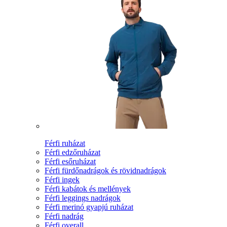
Férfi ruházat
Férfi edzőruházat
Férfi esőruházat
Férfi fürdőnadrágok és rövidnadrágok
Férfi ingek
Férfi kabátok és mellények
Férfi leggings nadrágok
Férfi merinó gyapjú ruházat
Férfi nadrág
Férfi overall