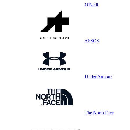
O'Neill
ASSOS
Under Armour
The North Face