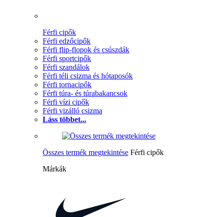
Férfi cipők
Férfi edzőcipők
Férfi flip-flopok és csúszdák
Férfi sportcipők
Férfi szandálok
Férfi téli csizma és hótaposók
Férfi tornacipők
Férfi túra- és túrabakancsok
Férfi vízi cipők
Férfi vizálló csizma
Láss többet...
Összes termék megtekintése
Férfi cipők
Márkák