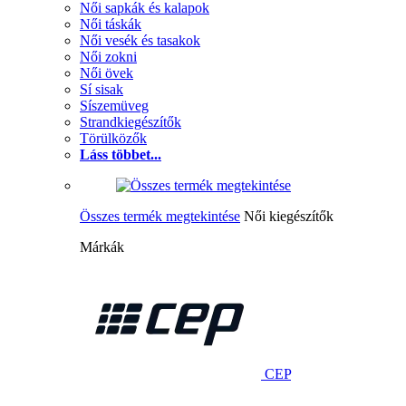
Női sapkák és kalapok
Női táskák
Női vesék és tasakok
Női zokni
Női övek
Sí sisak
Síszemüveg
Strandkiegészítők
Törülközők
Láss többet...
Összes termék megtekintése
Női kiegészítők
Márkák
CEP