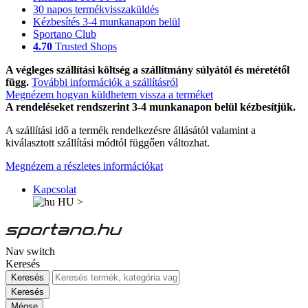
30 napos termékvisszaküldés
Kézbesítés 3-4 munkanapon belül
Sportano Club
4.70
Trusted Shops
A végleges szállítási költség a szállítmány súlyától és méretétől
függ.
További információk a szállításról
Megnézem hogyan küldhetem vissza a terméket
A rendeléseket rendszerint 3-4 munkanapon belül kézbesítjük.
A szállítási idő a termék rendelkezésre állásától valamint a
kiválasztott szállítási módtól függően változhat.
Megnézem a részletes információkat
Kapcsolat
HU
>
Nav switch
Keresés
Keresés
Keresés
Mégse