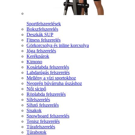
Sportfelszerelések
Bokszfelszerelés
Deszkák SUP
Fitness felszerelés
Görkorcsolya és inline korcsolya
Jóga felszerelés
Kerékpárok
Kimono
Kosárlabda felszerelés
Labdarúgás felszerelés
Mellény a vízi sportokhoz
Neoprén búvárruha úszáshoz
Női sícipő
Röplabda felszerelés
Sífelszerelés
Sífutó felszerelés
Sisakok
Snowboard felszerelés
Tenisz felszerelés
Túrafelszerelés
Túrabotok