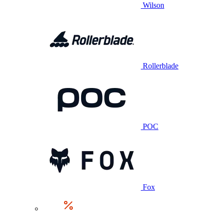
Wilson
Rollerblade
POC
Fox