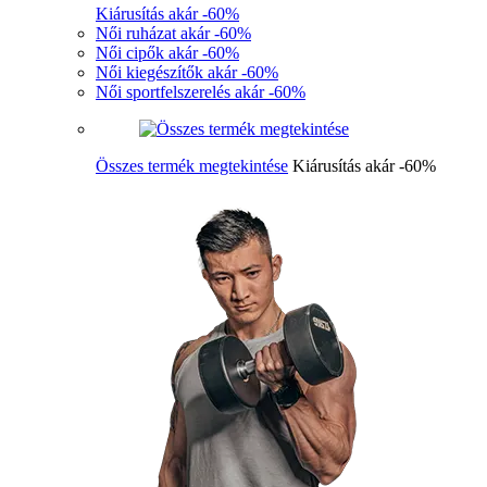
Kiárusítás akár -60%
Női ruházat akár -60%
Női cipők akár -60%
Női kiegészítők akár -60%
Női sportfelszerelés akár -60%
Összes termék megtekintése
Kiárusítás akár -60%