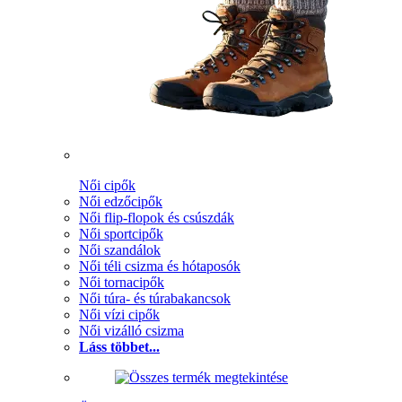
Női cipők
Női edzőcipők
Női flip-flopok és csúszdák
Női sportcipők
Női szandálok
Női téli csizma és hótaposók
Női tornacipők
Női túra- és túrabakancsok
Női vízi cipők
Női vizálló csizma
Láss többet...