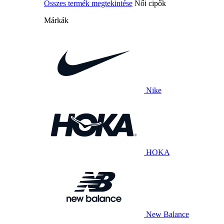
Összes termék megtekintése
Női cipők
Márkák
Nike
HOKA
New Balance