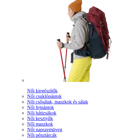
Női kiegészítők
Női csuklópántok
Női csősálak, maszkok és sálak
Női fejpántok
Női hátizsákok
Női kesztyűk
Női maszkok
Női napszemüveg
Női pénztárcák