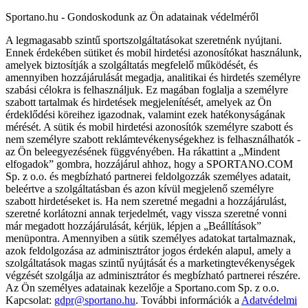
Sportano.hu - Gondoskodunk az Ön adatainak védelméről
A legmagasabb szintű sportszolgáltatásokat szeretnénk nyújtani.
Ennek érdekében sütiket és mobil hirdetési azonosítókat használunk,
amelyek biztosítják a szolgáltatás megfelelő működését, és
amennyiben hozzájárulását megadja, analitikai és hirdetés személyre
szabási célokra is felhasználjuk. Ez magában foglalja a személyre
szabott tartalmak és hirdetések megjelenítését, amelyek az Ön
érdeklődési köreihez igazodnak, valamint ezek hatékonyságának
mérését. A sütik és mobil hirdetési azonosítók személyre szabott és
nem személyre szabott reklámtevékenységekhez is felhasználhatók -
az Ön beleegyezésének függvényében. Ha rákattint a „Mindent
elfogadok” gombra, hozzájárul ahhoz, hogy a SPORTANO.COM
Sp. z o.o. és megbízható partnerei feldolgozzák személyes adatait,
beleértve a szolgáltatásban és azon kívül megjelenő személyre
szabott hirdetéseket is. Ha nem szeretné megadni a hozzájárulást,
szeretné korlátozni annak terjedelmét, vagy vissza szeretné vonni
már megadott hozzájárulását, kérjük, lépjen a „Beállítások”
menüpontra. Amennyiben a sütik személyes adatokat tartalmaznak,
azok feldolgozása az adminisztrátor jogos érdekén alapul, amely a
szolgáltatások magas szintű nyújtását és a marketingtevékenységek
végzését szolgálja az adminisztrátor és megbízható partnerei részére.
Az Ön személyes adatainak kezelője a Sportano.com Sp. z o.o.
Kapcsolat:
gdpr@sportano.hu
. További információk a
Adatvédelmi