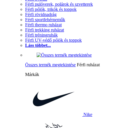
Férfi pulóverek, polárok és szvetterek
Férfi pólók, trikók és toppok
Férfi rövidnadrág
Férfi sportfehérneműk
Férfi thermo ruházat
Férfi trekking ruházat
Férfi tréningruhák
Férfi UV-védő pólók és toppok
Láss többet...
Összes termék megtekintése
Férfi ruházat
Márkák
Nike