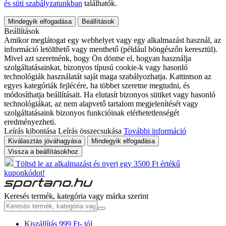
és süti szabályzatunkban
találhatók.
Mindegyik elfogadása
Beállítások
Beállítások
Amikor meglátogat egy webhelyet vagy egy alkalmazást használ, az
információ letölthető vagy menthető (például böngészőn keresztül).
Mivel azt szeretnénk, hogy Ön döntse el, hogyan használja
szolgáltatásainkat, bizonyos típusú cookie-k vagy hasonló
technológiák használatát saját maga szabályozhatja. Kattintson az
egyes kategóriák fejlécére, ha többet szeretne megtudni, és
módosíthatja beállításait. Ha elutasít bizonyos sütiket vagy hasonló
technológiákat, az nem alapvető tartalom megjelenítését vagy
szolgáltatásaink bizonyos funkcióinak elérhetetlenségét
eredményezheti.
Leírás kibontása
Leírás összecsukása
További információ
Kiválasztás jóváhagyása
Mindegyik elfogadása
Vissza a beállításokhoz
Töltsd le az alkalmazást és nyerj egy 3500 Ft értékű
kuponkódot!
Keresés termék, kategória vagy márka szerint
Kiszállítás 999 Ft- tól