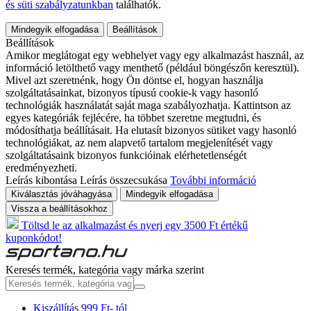
és süti szabályzatunkban
találhatók.
Mindegyik elfogadása
Beállítások
Beállítások
Amikor meglátogat egy webhelyet vagy egy alkalmazást használ, az
információ letölthető vagy menthető (például böngészőn keresztül).
Mivel azt szeretnénk, hogy Ön döntse el, hogyan használja
szolgáltatásainkat, bizonyos típusú cookie-k vagy hasonló
technológiák használatát saját maga szabályozhatja. Kattintson az
egyes kategóriák fejlécére, ha többet szeretne megtudni, és
módosíthatja beállításait. Ha elutasít bizonyos sütiket vagy hasonló
technológiákat, az nem alapvető tartalom megjelenítését vagy
szolgáltatásaink bizonyos funkcióinak elérhetetlenségét
eredményezheti.
Leírás kibontása
Leírás összecsukása
További információ
Kiválasztás jóváhagyása
Mindegyik elfogadása
Vissza a beállításokhoz
Töltsd le az alkalmazást és nyerj egy 3500 Ft értékű
kuponkódot!
Keresés termék, kategória vagy márka szerint
Kiszállítás 999 Ft- tól