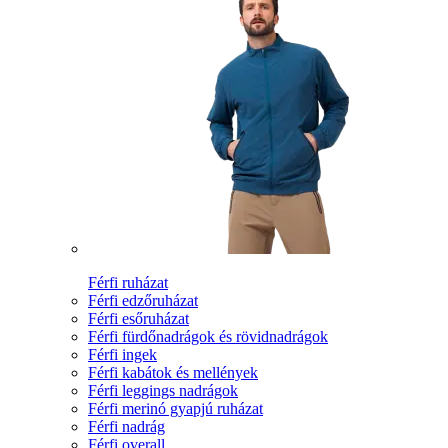
Férfi ruházat
Férfi edzőruházat
Férfi esőruházat
Férfi fürdőnadrágok és rövidnadrágok
Férfi ingek
Férfi kabátok és mellények
Férfi leggings nadrágok
Férfi merinó gyapjú ruházat
Férfi nadrág
Férfi overall