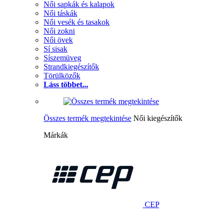
Női sapkák és kalapok
Női táskák
Női vesék és tasakok
Női zokni
Női övek
Sí sisak
Síszemüveg
Strandkiegészítők
Törülközők
Láss többet...
Összes termék megtekintése
Női kiegészítők
Márkák
CEP