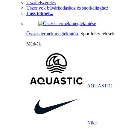
Úszófelszerelés
Uszonyok búvárkodáshoz és snorkelinghez
Láss többet...
Összes termék megtekintése
Sportfelszerelések
Márkák
AQUASTIC
Nike