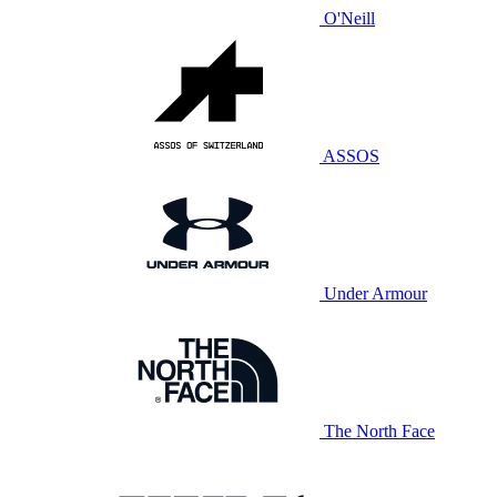
O'Neill
ASSOS
Under Armour
The North Face