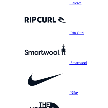
Salewa
Rip Curl
Smartwool
Nike