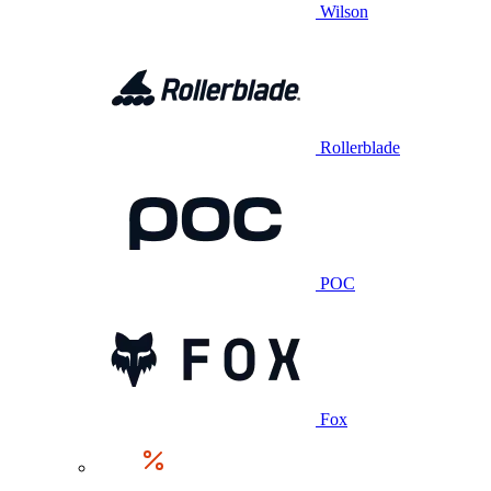
Wilson
Rollerblade
POC
Fox