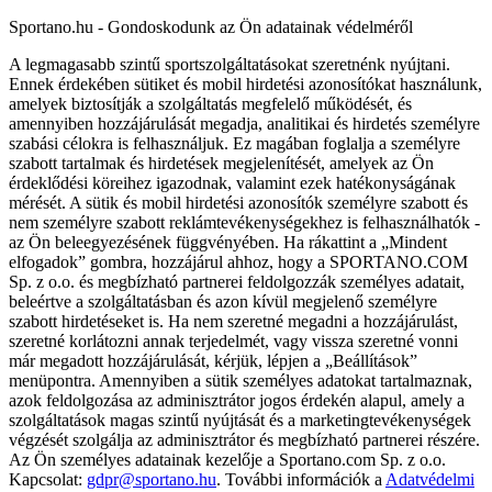
Sportano.hu - Gondoskodunk az Ön adatainak védelméről
A legmagasabb szintű sportszolgáltatásokat szeretnénk nyújtani.
Ennek érdekében sütiket és mobil hirdetési azonosítókat használunk,
amelyek biztosítják a szolgáltatás megfelelő működését, és
amennyiben hozzájárulását megadja, analitikai és hirdetés személyre
szabási célokra is felhasználjuk. Ez magában foglalja a személyre
szabott tartalmak és hirdetések megjelenítését, amelyek az Ön
érdeklődési köreihez igazodnak, valamint ezek hatékonyságának
mérését. A sütik és mobil hirdetési azonosítók személyre szabott és
nem személyre szabott reklámtevékenységekhez is felhasználhatók -
az Ön beleegyezésének függvényében. Ha rákattint a „Mindent
elfogadok” gombra, hozzájárul ahhoz, hogy a SPORTANO.COM
Sp. z o.o. és megbízható partnerei feldolgozzák személyes adatait,
beleértve a szolgáltatásban és azon kívül megjelenő személyre
szabott hirdetéseket is. Ha nem szeretné megadni a hozzájárulást,
szeretné korlátozni annak terjedelmét, vagy vissza szeretné vonni
már megadott hozzájárulását, kérjük, lépjen a „Beállítások”
menüpontra. Amennyiben a sütik személyes adatokat tartalmaznak,
azok feldolgozása az adminisztrátor jogos érdekén alapul, amely a
szolgáltatások magas szintű nyújtását és a marketingtevékenységek
végzését szolgálja az adminisztrátor és megbízható partnerei részére.
Az Ön személyes adatainak kezelője a Sportano.com Sp. z o.o.
Kapcsolat:
gdpr@sportano.hu
. További információk a
Adatvédelmi