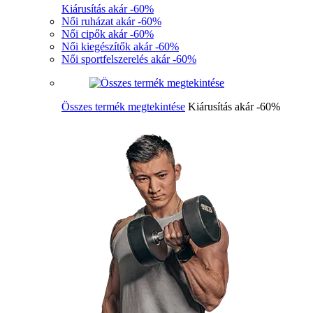
Kiárusítás akár -60%
Női ruházat akár -60%
Női cipők akár -60%
Női kiegészítők akár -60%
Női sportfelszerelés akár -60%
Összes termék megtekintése
Kiárusítás akár -60%