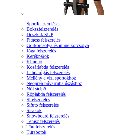
Sportfelszerelések
Bokszfelszerelés
Deszkák SUP
Fitness felszerelés
Görkorcsolya és inline korcsolya
Jóga felszerelés
Kerékpárok
Kimono
Kosárlabda felszerelés
Labdarúgás felszerelés
Mellény a vízi sportokhoz
Neoprén búvárruha úszáshoz
Női sícipő
Röplabda felszerelés
Sífelszerelés
Sífutó felszerelés
Sisakok
Snowboard felszerelés
Tenisz felszerelés
Túrafelszerelés
Túrabotok