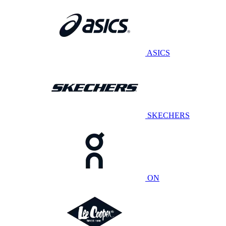
ASICS
SKECHERS
ON