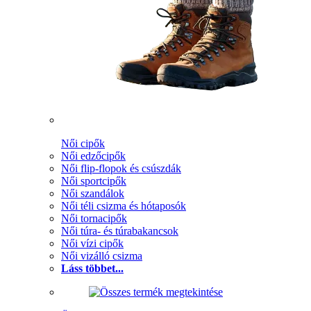
Női cipők
Női edzőcipők
Női flip-flopok és csúszdák
Női sportcipők
Női szandálok
Női téli csizma és hótaposók
Női tornacipők
Női túra- és túrabakancsok
Női vízi cipők
Női vizálló csizma
Láss többet...