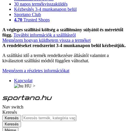
30 napos termékvisszaküldés
Kézbesítés 3-4 munkanapon belül
Sportano Club
4.70
Trusted Shops
A végleges szállítási költség a szállítmány súlyától és méretétől
függ.
További információk a szállításról
Megnézem hogyan küldhetem vissza a terméket
A rendeléseket rendszerint 3-4 munkanapon belül kézbesítjük.
A szállítási idő a termék rendelkezésre állásától valamint a
kiválasztott szállítási módtól függően változhat.
Megnézem a részletes információkat
Kapcsolat
HU
>
Nav switch
Keresés
Keresés
Keresés
Mégse