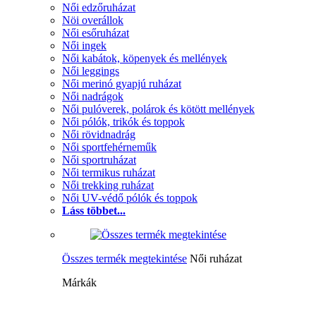
Női edzőruházat
Nöi overállok
Női esőruházat
Női ingek
Női kabátok, köpenyek és mellények
Női leggings
Női merinó gyapjú ruházat
Női nadrágok
Női pulóverek, polárok és kötött mellények
Női pólók, trikók és toppok
Női rövidnadrág
Női sportfehérneműk
Női sportruházat
Női termikus ruházat
Női trekking ruházat
Női UV-védő pólók és toppok
Láss többet...
Összes termék megtekintése
Női ruházat
Márkák