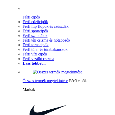
Férfi cipők
Férfi edzőcipők
Férfi flip-flopok és csúszdák
Férfi sportcipők
Férfi szandálok
Férfi téli csizma és hótaposók
Férfi tornacipők
Férfi túra- és túrabakancsok
Férfi vízi cipők
Férfi vizálló csizma
Láss többet...
Összes termék megtekintése
Férfi cipők
Márkák