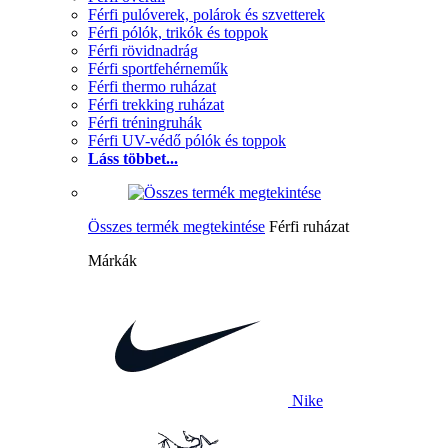
Férfi pulóverek, polárok és szvetterek
Férfi pólók, trikók és toppok
Férfi rövidnadrág
Férfi sportfehérneműk
Férfi thermo ruházat
Férfi trekking ruházat
Férfi tréningruhák
Férfi UV-védő pólók és toppok
Láss többet...
Összes termék megtekintése
Férfi ruházat
Márkák
Nike