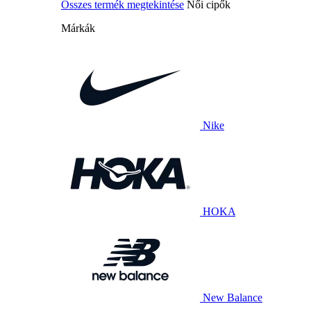
Összes termék megtekintése
Női cipők
Márkák
Nike
HOKA
New Balance