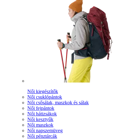
Női kiegészítők
Női csuklópántok
Női csősálak, maszkok és sálak
Női fejpántok
Női hátizsákok
Női kesztyűk
Női maszkok
Női napszemüveg
Női pénztárcák