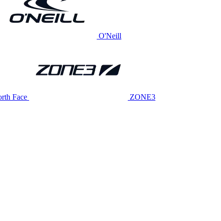
O'Neill
rth Face
ZONE3