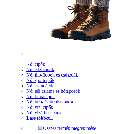
Női cipők
Női edzőcipők
Női flip-flopok és csúszdák
Női sportcipők
Női szandálok
Női téli csizma és hótaposók
Női tornacipők
Női túra- és túrabakancsok
Női vízi cipők
Női vizálló csizma
Láss többet...