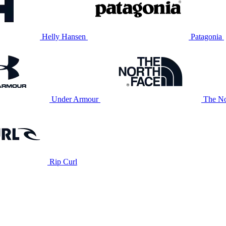
Helly Hansen
Patagonia
Under Armour
The No
Rip Curl