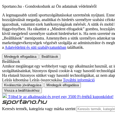
Sportano.hu - Gondoskodunk az Ön adatainak védelméről
A legmagasabb szintű sportszolgáltatásokat szeretnénk nyújtani. Enne
hozzájárulását megadja, analitikai és hirdetés személyre szabási célok
igazodnak, valamint ezek hatékonyságának mérését. A sütik és mobil 
függvényében. Ha rákattint a „Mindent elfogadok” gombra, hozzájáru
kívül megjelenő személyre szabott hirdetéseket is. Ha nem szeretné me
„Beállítások” menüpontra. Amennyiben a sütik személyes adatokat tart
marketingtevékenységek végzését szolgálja az adminisztrátor és megb
a
Adatvédelmi és süti szabályzatunkban
találhatók.
Mindegyik elfogadása
Beállítások
Beállítások
Amikor meglátogat egy webhelyet vagy egy alkalmazást használ, az in
szolgáltatásainkat, bizonyos típusú cookie-k vagy hasonló technológiák
Ha elutasít bizonyos sütiket vagy hasonló technológiákat, az nem alap
Leírás kibontása
Leírás összecsukása
További információ
Kiválasztás jóváhagyása
Mindegyik elfogadása
Vissza a beállításokhoz
Töltsd le az alkalmazást és nyerj egy 3500 Ft értékű kuponkódot!
Keresés termék, kategória vagy márka szerint