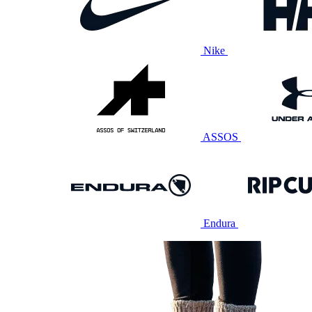
Nike
ASSOS
Endura