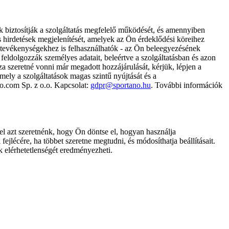
k biztosítják a szolgáltatás megfelelő működését, és amennyiben
és hirdetések megjelenítését, amelyek az Ön érdeklődési köreihez
ámtevékenységekhez is felhasználhatók - az Ön beleegyezésének
dolgozzák személyes adatait, beleértve a szolgáltatásban és azon
za szeretné vonni már megadott hozzájárulását, kérjük, lépjen a
ely a szolgáltatások magas szintű nyújtását és a
no.com Sp. z o.o. Kapcsolat:
gdpr@sportano.hu
. További információk
l azt szeretnénk, hogy Ön döntse el, hogyan használja
ejlécére, ha többet szeretne megtudni, és módosíthatja beállításait.
k elérhetetlenségét eredményezheti.