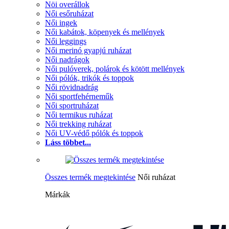
Nöi overállok
Női esőruházat
Női ingek
Női kabátok, köpenyek és mellények
Női leggings
Női merinó gyapjú ruházat
Női nadrágok
Női pulóverek, polárok és kötött mellények
Női pólók, trikók és toppok
Női rövidnadrág
Női sportfehérneműk
Női sportruházat
Női termikus ruházat
Női trekking ruházat
Női UV-védő pólók és toppok
Láss többet...
Összes termék megtekintése
Női ruházat
Márkák