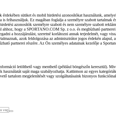
k érdekében sütiket és mobil hirdetési azonosítókat használunk, amelye
ra is felhasználjuk. Ez magában foglalja a személyre szabott tartalmak 
hirdetési azonosítók személyre szabott és nem személyre szabott rekl
l ahhoz, hogy a SPORTANO.COM Sp. z o.o. és megbízható partnerei fel
gadni a hozzájárulást, szeretné korlátozni annak terjedelmét, vagy viss
almaznak, azok feldolgozása az adminisztrátor jogos érdekén alapul, am
ízható partnerei részére. Az Ön személyes adatainak kezelője a Sporta
formáció letölthető vagy menthető (például böngészőn keresztül). Mive
 használatát saját maga szabályozhatja. Kattintson az egyes kategóriák f
vető tartalom megjelenítését vagy szolgáltatásaink bizonyos funkcióina