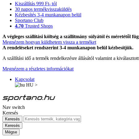
Kiszállítás 999 Ft- tól
30 napos termékvisszaküldés
Kézbesítés 3-4 munkanapon belül
Sportano Club
4.70
Trusted Shops
A végleges szállítási költség a szállítmány súlyától és méretétől füg
Megnézem hogyan küldhetem vissza a terméket
A rendeléseket rendszerint 3-4 munkanapon belül kézbesítjük.
A szállítási idő a termék rendelkezésre állásától valamint a kiválasztot
Megnézem a részletes információkat
Kapcsolat
HU
>
Nav switch
Keresés
Keresés
Keresés
Mégse