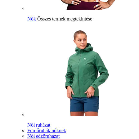
Nők
Összes termék megtekintése
Női ruházat
Fürdőruhák nőknek
Női edzőruházat