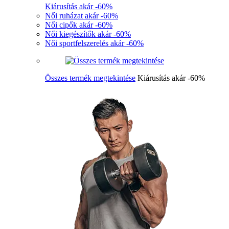
Kiárusítás akár -60%
Női ruházat akár -60%
Női cipők akár -60%
Női kiegészítők akár -60%
Női sportfelszerelés akár -60%
Összes termék megtekintése
Kiárusítás akár -60%