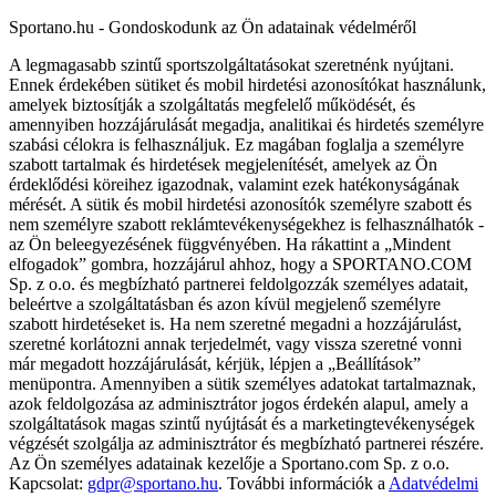
Sportano.hu - Gondoskodunk az Ön adatainak védelméről
A legmagasabb szintű sportszolgáltatásokat szeretnénk nyújtani.
Ennek érdekében sütiket és mobil hirdetési azonosítókat használunk,
amelyek biztosítják a szolgáltatás megfelelő működését, és
amennyiben hozzájárulását megadja, analitikai és hirdetés személyre
szabási célokra is felhasználjuk. Ez magában foglalja a személyre
szabott tartalmak és hirdetések megjelenítését, amelyek az Ön
érdeklődési köreihez igazodnak, valamint ezek hatékonyságának
mérését. A sütik és mobil hirdetési azonosítók személyre szabott és
nem személyre szabott reklámtevékenységekhez is felhasználhatók -
az Ön beleegyezésének függvényében. Ha rákattint a „Mindent
elfogadok” gombra, hozzájárul ahhoz, hogy a SPORTANO.COM
Sp. z o.o. és megbízható partnerei feldolgozzák személyes adatait,
beleértve a szolgáltatásban és azon kívül megjelenő személyre
szabott hirdetéseket is. Ha nem szeretné megadni a hozzájárulást,
szeretné korlátozni annak terjedelmét, vagy vissza szeretné vonni
már megadott hozzájárulását, kérjük, lépjen a „Beállítások”
menüpontra. Amennyiben a sütik személyes adatokat tartalmaznak,
azok feldolgozása az adminisztrátor jogos érdekén alapul, amely a
szolgáltatások magas szintű nyújtását és a marketingtevékenységek
végzését szolgálja az adminisztrátor és megbízható partnerei részére.
Az Ön személyes adatainak kezelője a Sportano.com Sp. z o.o.
Kapcsolat:
gdpr@sportano.hu
. További információk a
Adatvédelmi