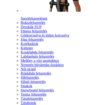
Sportfelszerelések
Bokszfelszerelés
Deszkák SUP
Fitness felszerelés
Görkorcsolya és inline korcsolya
Jóga felszerelés
Kerékpárok
Kimono
Kosárlabda felszerelés
Labdarúgás felszerelés
Mellény a vízi sportokhoz
Neoprén búvárruha úszáshoz
Női sícipő
Röplabda felszerelés
Sífelszerelés
Sífutó felszerelés
Sisakok
Snowboard felszerelés
Tenisz felszerelés
Túrafelszerelés
Túrabotok