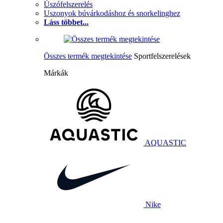
Úszófelszerelés
Uszonyok búvárkodáshoz és snorkelinghez
Láss többet...
Összes termék megtekintése
Sportfelszerelések
Márkák
AQUASTIC
Nike