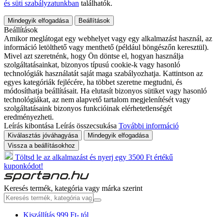
és süti szabályzatunkban
találhatók.
Mindegyik elfogadása
Beállítások
Beállítások
Amikor meglátogat egy webhelyet vagy egy alkalmazást használ, az
információ letölthető vagy menthető (például böngészőn keresztül).
Mivel azt szeretnénk, hogy Ön döntse el, hogyan használja
szolgáltatásainkat, bizonyos típusú cookie-k vagy hasonló
technológiák használatát saját maga szabályozhatja. Kattintson az
egyes kategóriák fejlécére, ha többet szeretne megtudni, és
módosíthatja beállításait. Ha elutasít bizonyos sütiket vagy hasonló
technológiákat, az nem alapvető tartalom megjelenítését vagy
szolgáltatásaink bizonyos funkcióinak elérhetetlenségét
eredményezheti.
Leírás kibontása
Leírás összecsukása
További információ
Kiválasztás jóváhagyása
Mindegyik elfogadása
Vissza a beállításokhoz
Töltsd le az alkalmazást és nyerj egy 3500 Ft értékű
kuponkódot!
Keresés termék, kategória vagy márka szerint
Kiszállítás 999 Ft- tól