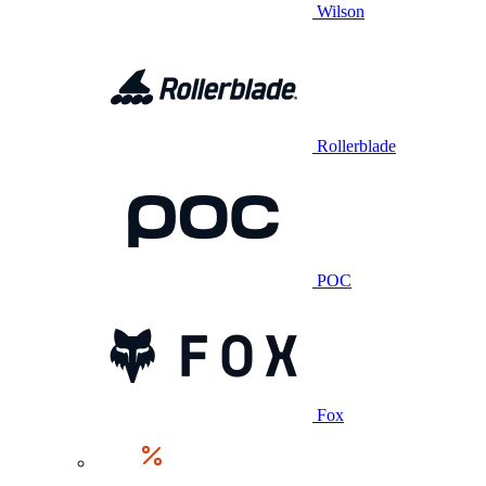
Wilson
Rollerblade
POC
Fox