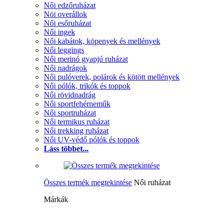
Női edzőruházat
Nöi overállok
Női esőruházat
Női ingek
Női kabátok, köpenyek és mellények
Női leggings
Női merinó gyapjú ruházat
Női nadrágok
Női pulóverek, polárok és kötött mellények
Női pólók, trikók és toppok
Női rövidnadrág
Női sportfehérneműk
Női sportruházat
Női termikus ruházat
Női trekking ruházat
Női UV-védő pólók és toppok
Láss többet...
Összes termék megtekintése
Női ruházat
Márkák