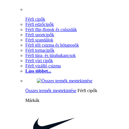
Férfi cipők
Férfi edzőcipők
Férfi flip-flopok és csúszdák
Férfi sportcipők
Férfi szandálok
Férfi téli csizma és hótaposók
Férfi tornacipők
Férfi túra- és túrabakancsok
Férfi vízi cipők
Férfi vizálló csizma
Láss többet...
Összes termék megtekintése
Férfi cipők
Márkák