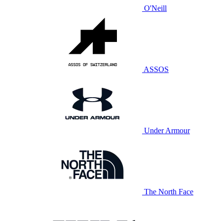
O'Neill
ASSOS
Under Armour
The North Face