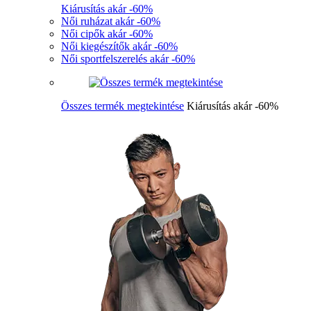
Kiárusítás akár -60%
Női ruházat akár -60%
Női cipők akár -60%
Női kiegészítők akár -60%
Női sportfelszerelés akár -60%
Összes termék megtekintése
Kiárusítás akár -60%