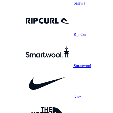
Salewa
Rip Curl
Smartwool
Nike