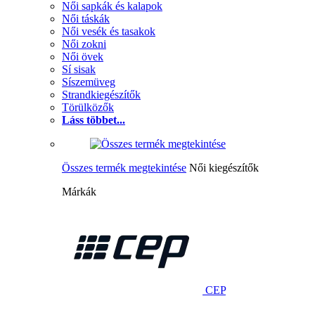
Női sapkák és kalapok
Női táskák
Női vesék és tasakok
Női zokni
Női övek
Sí sisak
Síszemüveg
Strandkiegészítők
Törülközők
Láss többet...
Összes termék megtekintése
Női kiegészítők
Márkák
CEP