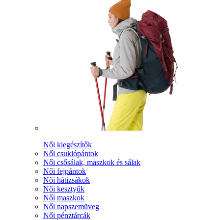
Női kiegészítők
Női csuklópántok
Női csősálak, maszkok és sálak
Női fejpántok
Női hátizsákok
Női kesztyűk
Női maszkok
Női napszemüveg
Női pénztárcák