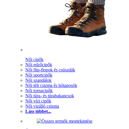
Női cipők
Női edzőcipők
Női flip-flopok és csúszdák
Női sportcipők
Női szandálok
Női téli csizma és hótaposók
Női tornacipők
Női túra- és túrabakancsok
Női vízi cipők
Női vizálló csizma
Láss többet...