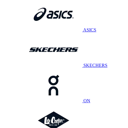
ASICS
SKECHERS
ON