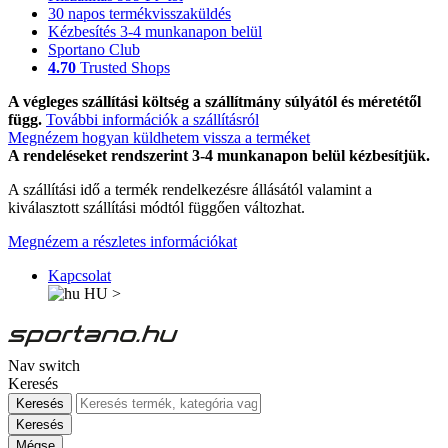
30 napos termékvisszaküldés
Kézbesítés 3-4 munkanapon belül
Sportano Club
4.70
Trusted Shops
A végleges szállítási költség a szállítmány súlyától és méretétől
függ.
További információk a szállításról
Megnézem hogyan küldhetem vissza a terméket
A rendeléseket rendszerint 3-4 munkanapon belül kézbesítjük.
A szállítási idő a termék rendelkezésre állásától valamint a
kiválasztott szállítási módtól függően változhat.
Megnézem a részletes információkat
Kapcsolat
HU
>
Nav switch
Keresés
Keresés
Keresés
Mégse