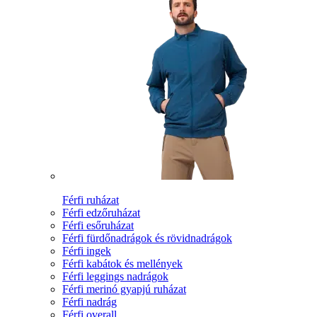
Férfi ruházat
Férfi edzőruházat
Férfi esőruházat
Férfi fürdőnadrágok és rövidnadrágok
Férfi ingek
Férfi kabátok és mellények
Férfi leggings nadrágok
Férfi merinó gyapjú ruházat
Férfi nadrág
Férfi overall