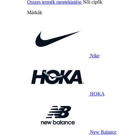
Összes termék megtekintése
Női cipők
Márkák
Nike
HOKA
New Balance