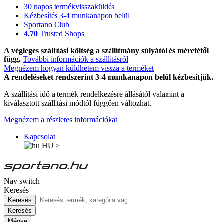
30 napos termékvisszaküldés
Kézbesítés 3-4 munkanapon belül
Sportano Club
4.70
Trusted Shops
A végleges szállítási költség a szállítmány súlyától és méretétől
függ.
További információk a szállításról
Megnézem hogyan küldhetem vissza a terméket
A rendeléseket rendszerint 3-4 munkanapon belül kézbesítjük.
A szállítási idő a termék rendelkezésre állásától valamint a
kiválasztott szállítási módtól függően változhat.
Megnézem a részletes információkat
Kapcsolat
HU
>
Nav switch
Keresés
Keresés
Keresés
Mégse