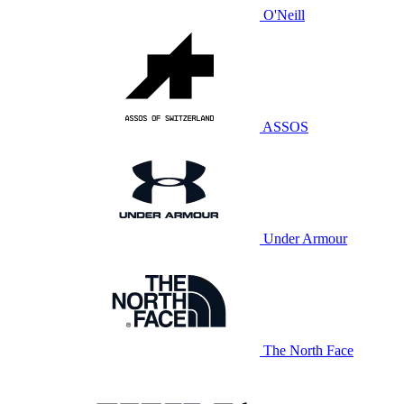
O'Neill
ASSOS
Under Armour
The North Face