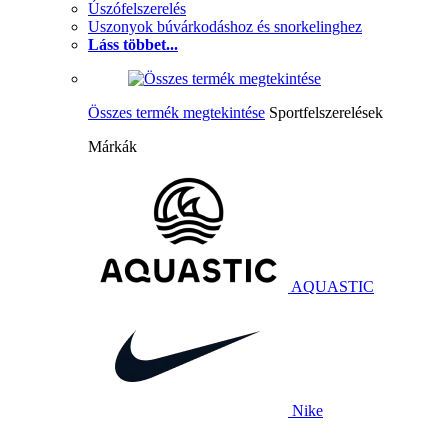
Úszófelszerelés
Uszonyok búvárkodáshoz és snorkelinghez
Láss többet...
Összes termék megtekintése
Sportfelszerelések
Márkák
AQUASTIC
Nike