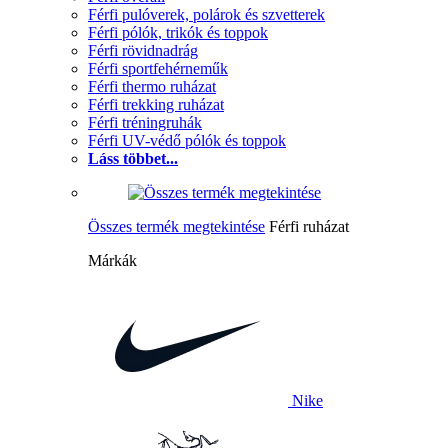
Férfi pulóverek, polárok és szvetterek
Férfi pólók, trikók és toppok
Férfi rövidnadrág
Férfi sportfehérneműk
Férfi thermo ruházat
Férfi trekking ruházat
Férfi tréningruhák
Férfi UV-védő pólók és toppok
Láss többet...
Összes termék megtekintése
Férfi ruházat
Márkák
Nike