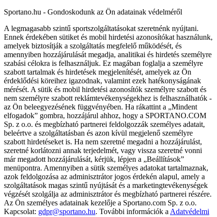
Sportano.hu - Gondoskodunk az Ön adatainak védelméről
A legmagasabb szintű sportszolgáltatásokat szeretnénk nyújtani.
Ennek érdekében sütiket és mobil hirdetési azonosítókat használunk,
amelyek biztosítják a szolgáltatás megfelelő működését, és
amennyiben hozzájárulását megadja, analitikai és hirdetés személyre
szabási célokra is felhasználjuk. Ez magában foglalja a személyre
szabott tartalmak és hirdetések megjelenítését, amelyek az Ön
érdeklődési köreihez igazodnak, valamint ezek hatékonyságának
mérését. A sütik és mobil hirdetési azonosítók személyre szabott és
nem személyre szabott reklámtevékenységekhez is felhasználhatók -
az Ön beleegyezésének függvényében. Ha rákattint a „Mindent
elfogadok” gombra, hozzájárul ahhoz, hogy a SPORTANO.COM
Sp. z o.o. és megbízható partnerei feldolgozzák személyes adatait,
beleértve a szolgáltatásban és azon kívül megjelenő személyre
szabott hirdetéseket is. Ha nem szeretné megadni a hozzájárulást,
szeretné korlátozni annak terjedelmét, vagy vissza szeretné vonni
már megadott hozzájárulását, kérjük, lépjen a „Beállítások”
menüpontra. Amennyiben a sütik személyes adatokat tartalmaznak,
azok feldolgozása az adminisztrátor jogos érdekén alapul, amely a
szolgáltatások magas szintű nyújtását és a marketingtevékenységek
végzését szolgálja az adminisztrátor és megbízható partnerei részére.
Az Ön személyes adatainak kezelője a Sportano.com Sp. z o.o.
Kapcsolat:
gdpr@sportano.hu
. További információk a
Adatvédelmi