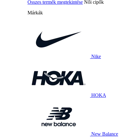
Összes termék megtekintése
Női cipők
Márkák
Nike
HOKA
New Balance