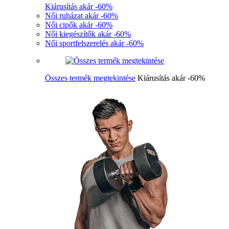
Kiárusítás akár -60%
Női ruházat akár -60%
Női cipők akár -60%
Női kiegészítők akár -60%
Női sportfelszerelés akár -60%
Összes termék megtekintése
Kiárusítás akár -60%