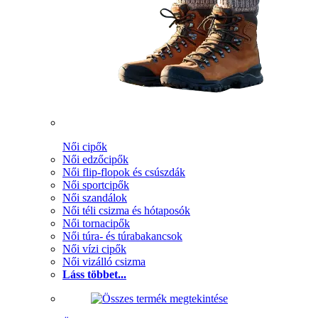
Női cipők
Női edzőcipők
Női flip-flopok és csúszdák
Női sportcipők
Női szandálok
Női téli csizma és hótaposók
Női tornacipők
Női túra- és túrabakancsok
Női vízi cipők
Női vizálló csizma
Láss többet...