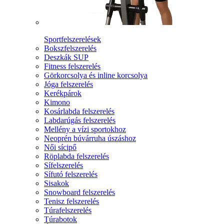
Sportfelszerelések
Bokszfelszerelés
Deszkák SUP
Fitness felszerelés
Görkorcsolya és inline korcsolya
Jóga felszerelés
Kerékpárok
Kimono
Kosárlabda felszerelés
Labdarúgás felszerelés
Mellény a vízi sportokhoz
Neoprén búvárruha úszáshoz
Női sícipő
Röplabda felszerelés
Sífelszerelés
Sífutó felszerelés
Sisakok
Snowboard felszerelés
Tenisz felszerelés
Túrafelszerelés
Túrabotok