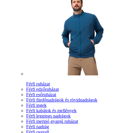
Férfi ruházat
Férfi edzőruházat
Férfi esőruházat
Férfi fürdőnadrágok és rövidnadrágok
Férfi ingek
Férfi kabátok és mellények
Férfi leggings nadrágok
Férfi merinó gyapjú ruházat
Férfi nadrág
Férfi overall