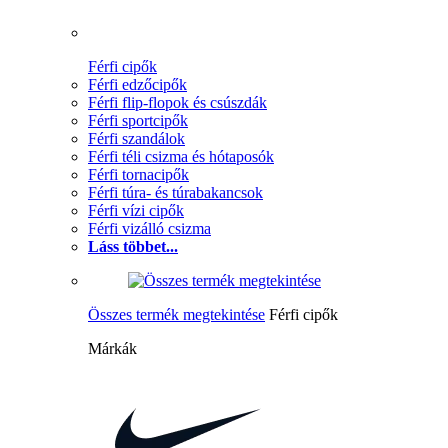
Férfi cipők
Férfi edzőcipők
Férfi flip-flopok és csúszdák
Férfi sportcipők
Férfi szandálok
Férfi téli csizma és hótaposók
Férfi tornacipők
Férfi túra- és túrabakancsok
Férfi vízi cipők
Férfi vizálló csizma
Láss többet...
Összes termék megtekintése
Férfi cipők
Márkák