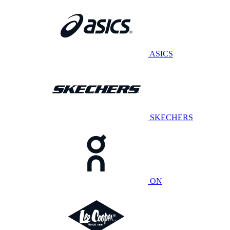
ASICS
SKECHERS
ON