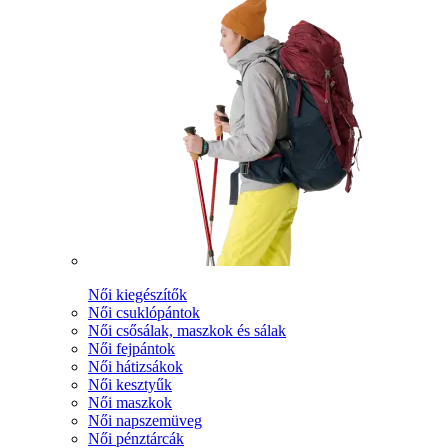
Női kiegészítők
Női csuklópántok
Női csősálak, maszkok és sálak
Női fejpántok
Női hátizsákok
Női kesztyűk
Női maszkok
Női napszemüveg
Női pénztárcák