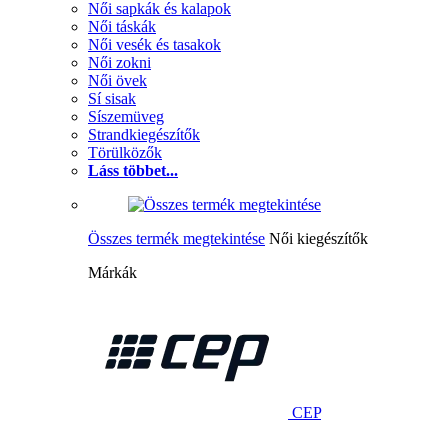
Női sapkák és kalapok
Női táskák
Női vesék és tasakok
Női zokni
Női övek
Sí sisak
Síszemüveg
Strandkiegészítők
Törülközők
Láss többet...
Összes termék megtekintése
Női kiegészítők
Márkák
CEP