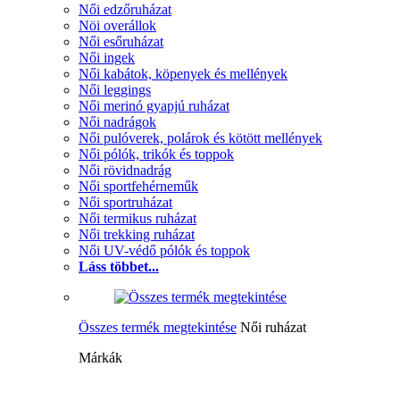
Női edzőruházat
Nöi overállok
Női esőruházat
Női ingek
Női kabátok, köpenyek és mellények
Női leggings
Női merinó gyapjú ruházat
Női nadrágok
Női pulóverek, polárok és kötött mellények
Női pólók, trikók és toppok
Női rövidnadrág
Női sportfehérneműk
Női sportruházat
Női termikus ruházat
Női trekking ruházat
Női UV-védő pólók és toppok
Láss többet...
Összes termék megtekintése
Női ruházat
Márkák