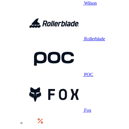
Wilson
Rollerblade
POC
Fox