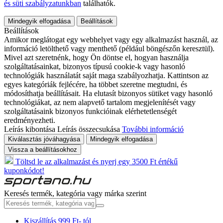
és süti szabályzatunkban
találhatók.
Mindegyik elfogadása
Beállítások
Beállítások
Amikor meglátogat egy webhelyet vagy egy alkalmazást használ, az
információ letölthető vagy menthető (például böngészőn keresztül).
Mivel azt szeretnénk, hogy Ön döntse el, hogyan használja
szolgáltatásainkat, bizonyos típusú cookie-k vagy hasonló
technológiák használatát saját maga szabályozhatja. Kattintson az
egyes kategóriák fejlécére, ha többet szeretne megtudni, és
módosíthatja beállításait. Ha elutasít bizonyos sütiket vagy hasonló
technológiákat, az nem alapvető tartalom megjelenítését vagy
szolgáltatásaink bizonyos funkcióinak elérhetetlenségét
eredményezheti.
Leírás kibontása
Leírás összecsukása
További információ
Kiválasztás jóváhagyása
Mindegyik elfogadása
Vissza a beállításokhoz
Töltsd le az alkalmazást és nyerj egy 3500 Ft értékű
kuponkódot!
Keresés termék, kategória vagy márka szerint
Kiszállítás 999 Ft- tól