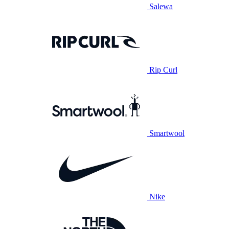
Salewa
Rip Curl
Smartwool
Nike