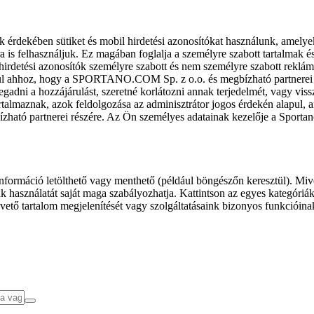
k érdekében sütiket és mobil hirdetési azonosítókat használunk, amelye
ra is felhasználjuk. Ez magában foglalja a személyre szabott tartalmak 
hirdetési azonosítók személyre szabott és nem személyre szabott rekl
l ahhoz, hogy a SPORTANO.COM Sp. z o.o. és megbízható partnerei fel
gadni a hozzájárulást, szeretné korlátozni annak terjedelmét, vagy viss
almaznak, azok feldolgozása az adminisztrátor jogos érdekén alapul, am
ízható partnerei részére. Az Ön személyes adatainak kezelője a Sporta
formáció letölthető vagy menthető (például böngészőn keresztül). Mive
 használatát saját maga szabályozhatja. Kattintson az egyes kategóriák f
vető tartalom megjelenítését vagy szolgáltatásaink bizonyos funkcióina