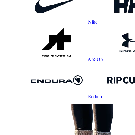
Nike
ASSOS
Endura