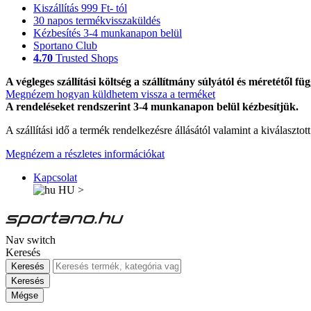
Kiszállítás 999 Ft- tól
30 napos termékvisszaküldés
Kézbesítés 3-4 munkanapon belül
Sportano Club
4.70
Trusted Shops
A végleges szállítási költség a szállítmány súlyától és méretétől füg
Megnézem hogyan küldhetem vissza a terméket
A rendeléseket rendszerint 3-4 munkanapon belül kézbesítjük.
A szállítási idő a termék rendelkezésre állásától valamint a kiválasztot
Megnézem a részletes információkat
Kapcsolat
HU
>
Nav switch
Keresés
Keresés
Keresés
Mégse