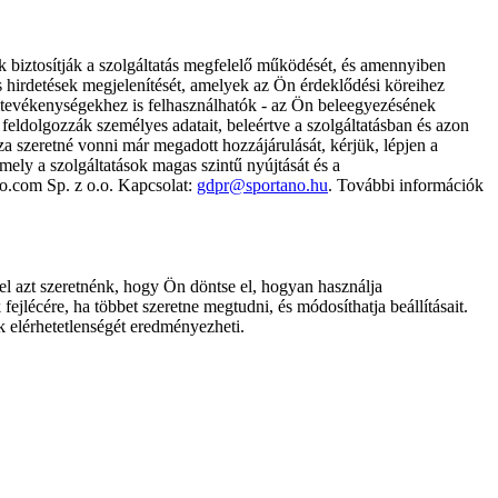
k biztosítják a szolgáltatás megfelelő működését, és amennyiben
és hirdetések megjelenítését, amelyek az Ön érdeklődési köreihez
ámtevékenységekhez is felhasználhatók - az Ön beleegyezésének
dolgozzák személyes adatait, beleértve a szolgáltatásban és azon
za szeretné vonni már megadott hozzájárulását, kérjük, lépjen a
ely a szolgáltatások magas szintű nyújtását és a
no.com Sp. z o.o. Kapcsolat:
gdpr@sportano.hu
. További információk
l azt szeretnénk, hogy Ön döntse el, hogyan használja
ejlécére, ha többet szeretne megtudni, és módosíthatja beállításait.
k elérhetetlenségét eredményezheti.