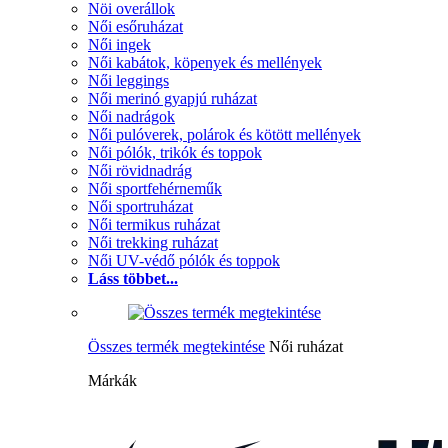
Nöi overállok
Női esőruházat
Női ingek
Női kabátok, köpenyek és mellények
Női leggings
Női merinó gyapjú ruházat
Női nadrágok
Női pulóverek, polárok és kötött mellények
Női pólók, trikók és toppok
Női rövidnadrág
Női sportfehérneműk
Női sportruházat
Női termikus ruházat
Női trekking ruházat
Női UV-védő pólók és toppok
Láss többet...
Összes termék megtekintése
Női ruházat
Márkák