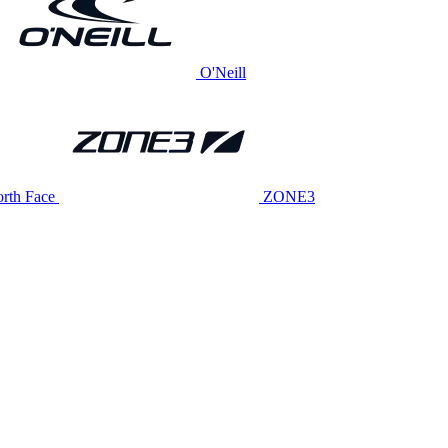
O'Neill
rth Face
ZONE3