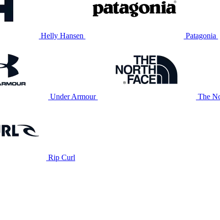
Helly Hansen
Patagonia
Under Armour
The No
Rip Curl