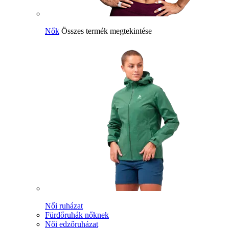
Nők
Összes termék megtekintése
Női ruházat
Fürdőruhák nőknek
Női edzőruházat