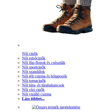
Női cipők
Női edzőcipők
Női flip-flopok és csúszdák
Női sportcipők
Női szandálok
Női téli csizma és hótaposók
Női tornacipők
Női túra- és túrabakancsok
Női vízi cipők
Női vizálló csizma
Láss többet...