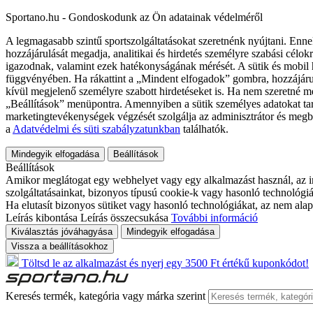
Sportano.hu - Gondoskodunk az Ön adatainak védelméről
A legmagasabb szintű sportszolgáltatásokat szeretnénk nyújtani. Enne
hozzájárulását megadja, analitikai és hirdetés személyre szabási célok
igazodnak, valamint ezek hatékonyságának mérését. A sütik és mobil 
függvényében. Ha rákattint a „Mindent elfogadok” gombra, hozzájáru
kívül megjelenő személyre szabott hirdetéseket is. Ha nem szeretné me
„Beállítások” menüpontra. Amennyiben a sütik személyes adatokat tart
marketingtevékenységek végzését szolgálja az adminisztrátor és megb
a
Adatvédelmi és süti szabályzatunkban
találhatók.
Mindegyik elfogadása
Beállítások
Beállítások
Amikor meglátogat egy webhelyet vagy egy alkalmazást használ, az in
szolgáltatásainkat, bizonyos típusú cookie-k vagy hasonló technológiák
Ha elutasít bizonyos sütiket vagy hasonló technológiákat, az nem alap
Leírás kibontása
Leírás összecsukása
További információ
Kiválasztás jóváhagyása
Mindegyik elfogadása
Vissza a beállításokhoz
Töltsd le az alkalmazást és nyerj egy 3500 Ft értékű kuponkódot!
Keresés termék, kategória vagy márka szerint