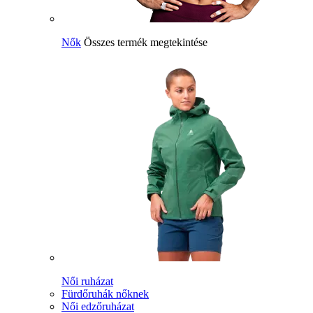
Nők
Összes termék megtekintése
Női ruházat
Fürdőruhák nőknek
Női edzőruházat