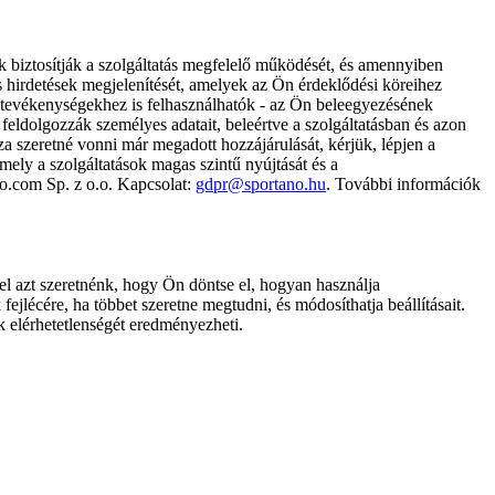
k biztosítják a szolgáltatás megfelelő működését, és amennyiben
és hirdetések megjelenítését, amelyek az Ön érdeklődési köreihez
ámtevékenységekhez is felhasználhatók - az Ön beleegyezésének
dolgozzák személyes adatait, beleértve a szolgáltatásban és azon
za szeretné vonni már megadott hozzájárulását, kérjük, lépjen a
ely a szolgáltatások magas szintű nyújtását és a
no.com Sp. z o.o. Kapcsolat:
gdpr@sportano.hu
. További információk
l azt szeretnénk, hogy Ön döntse el, hogyan használja
ejlécére, ha többet szeretne megtudni, és módosíthatja beállításait.
k elérhetetlenségét eredményezheti.