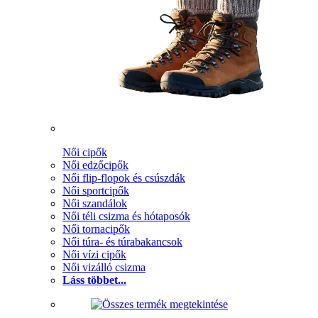
Női cipők
Női edzőcipők
Női flip-flopok és csúszdák
Női sportcipők
Női szandálok
Női téli csizma és hótaposók
Női tornacipők
Női túra- és túrabakancsok
Női vízi cipők
Női vizálló csizma
Láss többet...