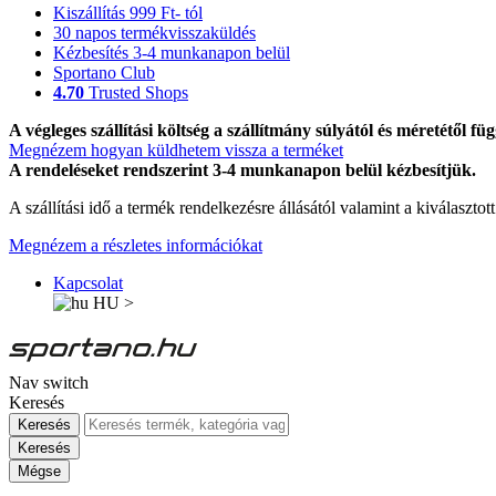
Kiszállítás 999 Ft- tól
30 napos termékvisszaküldés
Kézbesítés 3-4 munkanapon belül
Sportano Club
4.70
Trusted Shops
A végleges szállítási költség a szállítmány súlyától és méretétől füg
Megnézem hogyan küldhetem vissza a terméket
A rendeléseket rendszerint 3-4 munkanapon belül kézbesítjük.
A szállítási idő a termék rendelkezésre állásától valamint a kiválasztot
Megnézem a részletes információkat
Kapcsolat
HU
>
Nav switch
Keresés
Keresés
Keresés
Mégse