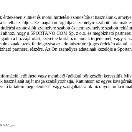
k érdekében sütiket és mobil hirdetési azonosítókat használunk, amelye
ra is felhasználjuk. Ez magában foglalja a személyre szabott tartalmak 
hirdetési azonosítók személyre szabott és nem személyre szabott rekl
l ahhoz, hogy a SPORTANO.COM Sp. z o.o. és megbízható partnerei fel
gadni a hozzájárulást, szeretné korlátozni annak terjedelmét, vagy viss
almaznak, azok feldolgozása az adminisztrátor jogos érdekén alapul, am
ízható partnerei részére. Az Ön személyes adatainak kezelője a Sporta
formáció letölthető vagy menthető (például böngészőn keresztül). Mive
 használatát saját maga szabályozhatja. Kattintson az egyes kategóriák f
vető tartalom megjelenítését vagy szolgáltatásaink bizonyos funkcióina