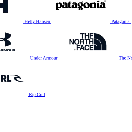
Helly Hansen
Patagonia
Under Armour
The No
Rip Curl