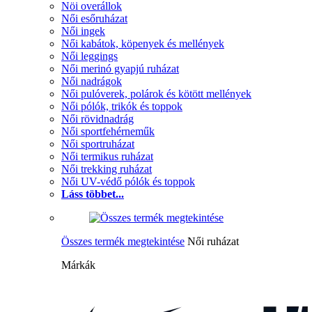
Nöi overállok
Női esőruházat
Női ingek
Női kabátok, köpenyek és mellények
Női leggings
Női merinó gyapjú ruházat
Női nadrágok
Női pulóverek, polárok és kötött mellények
Női pólók, trikók és toppok
Női rövidnadrág
Női sportfehérneműk
Női sportruházat
Női termikus ruházat
Női trekking ruházat
Női UV-védő pólók és toppok
Láss többet...
Összes termék megtekintése
Női ruházat
Márkák