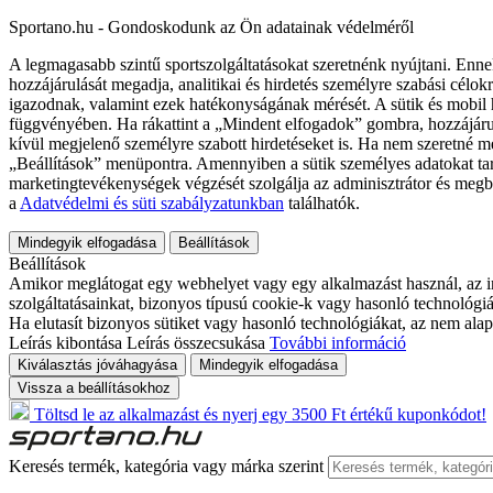
Sportano.hu - Gondoskodunk az Ön adatainak védelméről
A legmagasabb szintű sportszolgáltatásokat szeretnénk nyújtani. Enne
hozzájárulását megadja, analitikai és hirdetés személyre szabási célok
igazodnak, valamint ezek hatékonyságának mérését. A sütik és mobil 
függvényében. Ha rákattint a „Mindent elfogadok” gombra, hozzájáru
kívül megjelenő személyre szabott hirdetéseket is. Ha nem szeretné me
„Beállítások” menüpontra. Amennyiben a sütik személyes adatokat tart
marketingtevékenységek végzését szolgálja az adminisztrátor és megb
a
Adatvédelmi és süti szabályzatunkban
találhatók.
Mindegyik elfogadása
Beállítások
Beállítások
Amikor meglátogat egy webhelyet vagy egy alkalmazást használ, az in
szolgáltatásainkat, bizonyos típusú cookie-k vagy hasonló technológiák
Ha elutasít bizonyos sütiket vagy hasonló technológiákat, az nem alap
Leírás kibontása
Leírás összecsukása
További információ
Kiválasztás jóváhagyása
Mindegyik elfogadása
Vissza a beállításokhoz
Töltsd le az alkalmazást és nyerj egy 3500 Ft értékű kuponkódot!
Keresés termék, kategória vagy márka szerint