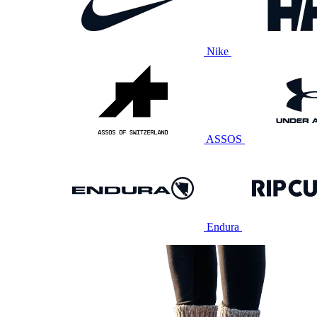
Nike
ASSOS
Endura