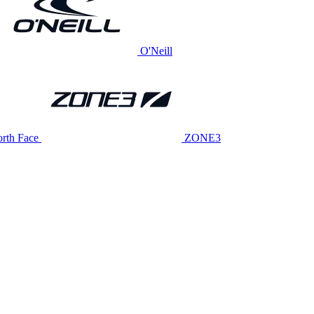
O'Neill
rth Face
ZONE3