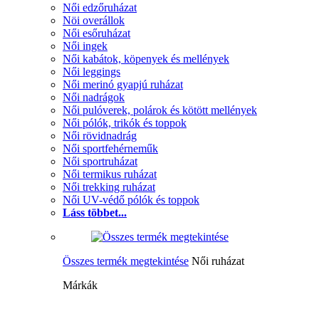
Női edzőruházat
Nöi overállok
Női esőruházat
Női ingek
Női kabátok, köpenyek és mellények
Női leggings
Női merinó gyapjú ruházat
Női nadrágok
Női pulóverek, polárok és kötött mellények
Női pólók, trikók és toppok
Női rövidnadrág
Női sportfehérneműk
Női sportruházat
Női termikus ruházat
Női trekking ruházat
Női UV-védő pólók és toppok
Láss többet...
Összes termék megtekintése
Női ruházat
Márkák