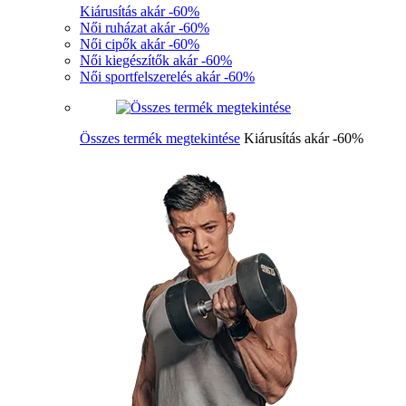
Kiárusítás akár -60%
Női ruházat akár -60%
Női cipők akár -60%
Női kiegészítők akár -60%
Női sportfelszerelés akár -60%
Összes termék megtekintése
Kiárusítás akár -60%