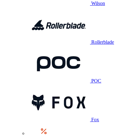
Wilson
Rollerblade
POC
Fox