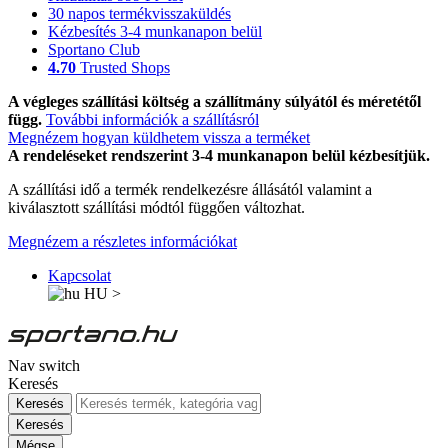
30 napos termékvisszaküldés
Kézbesítés 3-4 munkanapon belül
Sportano Club
4.70
Trusted Shops
A végleges szállítási költség a szállítmány súlyától és méretétől
függ.
További információk a szállításról
Megnézem hogyan küldhetem vissza a terméket
A rendeléseket rendszerint 3-4 munkanapon belül kézbesítjük.
A szállítási idő a termék rendelkezésre állásától valamint a
kiválasztott szállítási módtól függően változhat.
Megnézem a részletes információkat
Kapcsolat
HU
>
Nav switch
Keresés
Keresés
Keresés
Mégse