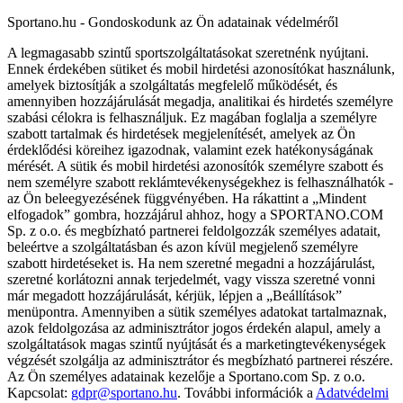
Sportano.hu - Gondoskodunk az Ön adatainak védelméről
A legmagasabb szintű sportszolgáltatásokat szeretnénk nyújtani.
Ennek érdekében sütiket és mobil hirdetési azonosítókat használunk,
amelyek biztosítják a szolgáltatás megfelelő működését, és
amennyiben hozzájárulását megadja, analitikai és hirdetés személyre
szabási célokra is felhasználjuk. Ez magában foglalja a személyre
szabott tartalmak és hirdetések megjelenítését, amelyek az Ön
érdeklődési köreihez igazodnak, valamint ezek hatékonyságának
mérését. A sütik és mobil hirdetési azonosítók személyre szabott és
nem személyre szabott reklámtevékenységekhez is felhasználhatók -
az Ön beleegyezésének függvényében. Ha rákattint a „Mindent
elfogadok” gombra, hozzájárul ahhoz, hogy a SPORTANO.COM
Sp. z o.o. és megbízható partnerei feldolgozzák személyes adatait,
beleértve a szolgáltatásban és azon kívül megjelenő személyre
szabott hirdetéseket is. Ha nem szeretné megadni a hozzájárulást,
szeretné korlátozni annak terjedelmét, vagy vissza szeretné vonni
már megadott hozzájárulását, kérjük, lépjen a „Beállítások”
menüpontra. Amennyiben a sütik személyes adatokat tartalmaznak,
azok feldolgozása az adminisztrátor jogos érdekén alapul, amely a
szolgáltatások magas szintű nyújtását és a marketingtevékenységek
végzését szolgálja az adminisztrátor és megbízható partnerei részére.
Az Ön személyes adatainak kezelője a Sportano.com Sp. z o.o.
Kapcsolat:
gdpr@sportano.hu
. További információk a
Adatvédelmi