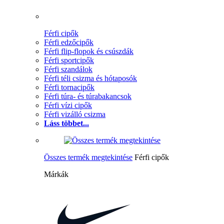
Férfi cipők
Férfi edzőcipők
Férfi flip-flopok és csúszdák
Férfi sportcipők
Férfi szandálok
Férfi téli csizma és hótaposók
Férfi tornacipők
Férfi túra- és túrabakancsok
Férfi vízi cipők
Férfi vizálló csizma
Láss többet...
Összes termék megtekintése
Férfi cipők
Márkák