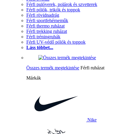
Férfi pulóverek, polárok és szvetterek
Férfi pólók, trikók és toppok
Férfi rövidnadrág
Férfi sportfehérneműk
Férfi thermo ruházat
Férfi trekking ruházat
Férfi tréningruhák
Férfi UV-védő pólók és toppok
Láss többet...
Összes termék megtekintése
Férfi ruházat
Márkák
Nike