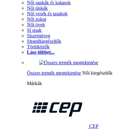
Női sapkák és kalapok
Női táskák
Női vesék és tasakok
Női zokni
Női övek
Sí sisak
Síszemüveg
Strandkiegészítők
Törülközők
Láss többet...
Összes termék megtekintése
Női kiegészítők
Márkák
CEP