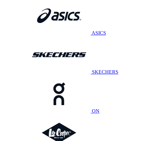
ASICS
SKECHERS
ON