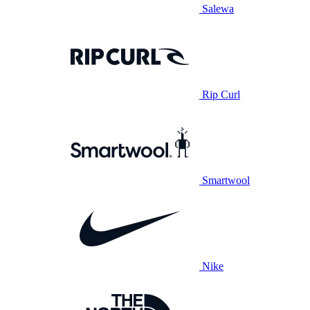
Salewa
Rip Curl
Smartwool
Nike