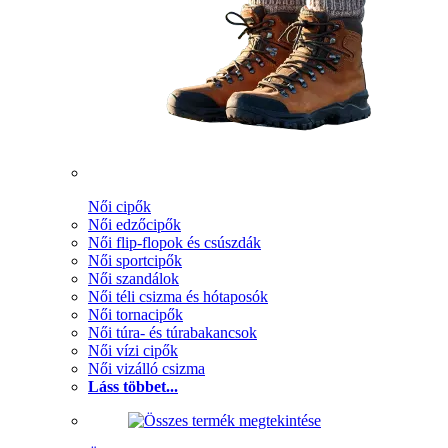
Női cipők
Női edzőcipők
Női flip-flopok és csúszdák
Női sportcipők
Női szandálok
Női téli csizma és hótaposók
Női tornacipők
Női túra- és túrabakancsok
Női vízi cipők
Női vizálló csizma
Láss többet...