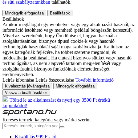
és süti szabályzatunkban
találhatók.
Mindegyik elfogadása
Beállítások
Beállítások
Amikor meglátogat egy webhelyet vagy egy alkalmazást használ, az
információ letölthető vagy menthető (például böngészőn keresztül).
Mivel azt szeretnénk, hogy Ön döntse el, hogyan használja
szolgáltatásainkat, bizonyos típusú cookie-k vagy hasonló
technológiák használatát saját maga szabályozhatja. Kattintson az
egyes kategóriák fejlécére, ha többet szeretne megtudni, és
módosíthatja beállításait. Ha elutasít bizonyos sütiket vagy hasonló
technológiákat, az nem alapvető tartalom megjelenítését vagy
szolgáltatásaink bizonyos funkcióinak elérhetetlenségét
eredményezheti.
Leírás kibontása
Leírás összecsukása
További információ
Kiválasztás jóváhagyása
Mindegyik elfogadása
Vissza a beállításokhoz
Töltsd le az alkalmazást és nyerj egy 3500 Ft értékű
kuponkódot!
Keresés termék, kategória vagy márka szerint
Kiszállítás 999 Ft- tól