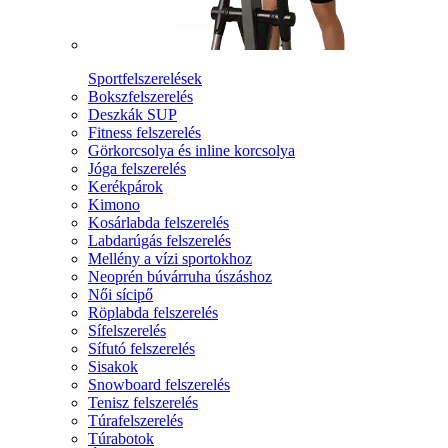
Sportfelszerelések
Bokszfelszerelés
Deszkák SUP
Fitness felszerelés
Görkorcsolya és inline korcsolya
Jóga felszerelés
Kerékpárok
Kimono
Kosárlabda felszerelés
Labdarúgás felszerelés
Mellény a vízi sportokhoz
Neoprén búvárruha úszáshoz
Női sícipő
Röplabda felszerelés
Sífelszerelés
Sífutó felszerelés
Sisakok
Snowboard felszerelés
Tenisz felszerelés
Túrafelszerelés
Túrabotok