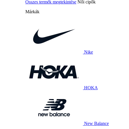
Összes termék megtekintése
Női cipők
Márkák
Nike
HOKA
New Balance