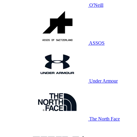
O'Neill
ASSOS
Under Armour
The North Face