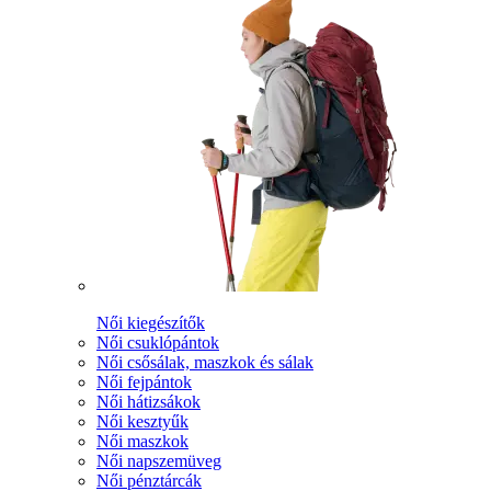
Női kiegészítők
Női csuklópántok
Női csősálak, maszkok és sálak
Női fejpántok
Női hátizsákok
Női kesztyűk
Női maszkok
Női napszemüveg
Női pénztárcák