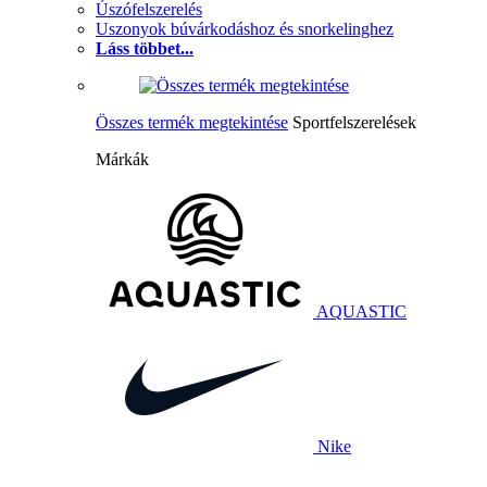
Úszófelszerelés
Uszonyok búvárkodáshoz és snorkelinghez
Láss többet...
Összes termék megtekintése
Sportfelszerelések
Márkák
AQUASTIC
Nike