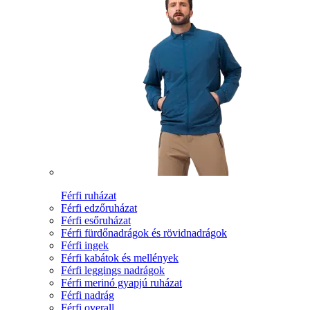
Férfi ruházat
Férfi edzőruházat
Férfi esőruházat
Férfi fürdőnadrágok és rövidnadrágok
Férfi ingek
Férfi kabátok és mellények
Férfi leggings nadrágok
Férfi merinó gyapjú ruházat
Férfi nadrág
Férfi overall