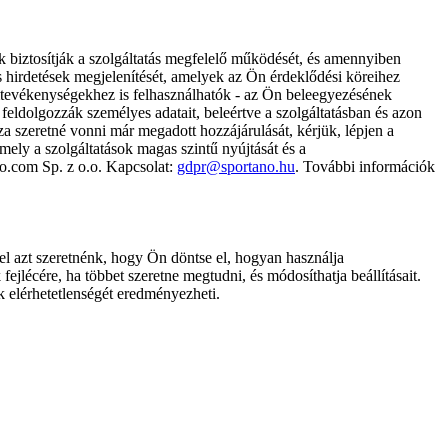
k biztosítják a szolgáltatás megfelelő működését, és amennyiben
és hirdetések megjelenítését, amelyek az Ön érdeklődési köreihez
ámtevékenységekhez is felhasználhatók - az Ön beleegyezésének
dolgozzák személyes adatait, beleértve a szolgáltatásban és azon
za szeretné vonni már megadott hozzájárulását, kérjük, lépjen a
ely a szolgáltatások magas szintű nyújtását és a
no.com Sp. z o.o. Kapcsolat:
gdpr@sportano.hu
. További információk
l azt szeretnénk, hogy Ön döntse el, hogyan használja
ejlécére, ha többet szeretne megtudni, és módosíthatja beállításait.
k elérhetetlenségét eredményezheti.