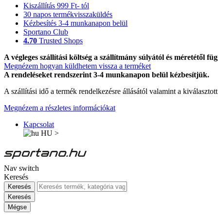
Kiszállítás 999 Ft- tól
30 napos termékvisszaküldés
Kézbesítés 3-4 munkanapon belül
Sportano Club
4.70
Trusted Shops
A végleges szállítási költség a szállítmány súlyától és méretétől füg
Megnézem hogyan küldhetem vissza a terméket
A rendeléseket rendszerint 3-4 munkanapon belül kézbesítjük.
A szállítási idő a termék rendelkezésre állásától valamint a kiválasztot
Megnézem a részletes információkat
Kapcsolat
HU
>
Nav switch
Keresés
Keresés
Keresés
Mégse