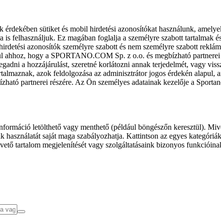
k érdekében sütiket és mobil hirdetési azonosítókat használunk, amelye
ra is felhasználjuk. Ez magában foglalja a személyre szabott tartalmak 
hirdetési azonosítók személyre szabott és nem személyre szabott rekl
l ahhoz, hogy a SPORTANO.COM Sp. z o.o. és megbízható partnerei fel
gadni a hozzájárulást, szeretné korlátozni annak terjedelmét, vagy viss
almaznak, azok feldolgozása az adminisztrátor jogos érdekén alapul, am
ízható partnerei részére. Az Ön személyes adatainak kezelője a Sporta
formáció letölthető vagy menthető (például böngészőn keresztül). Mive
 használatát saját maga szabályozhatja. Kattintson az egyes kategóriák f
vető tartalom megjelenítését vagy szolgáltatásaink bizonyos funkcióina