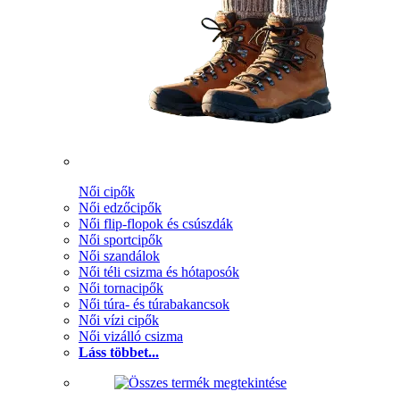
Női cipők
Női edzőcipők
Női flip-flopok és csúszdák
Női sportcipők
Női szandálok
Női téli csizma és hótaposók
Női tornacipők
Női túra- és túrabakancsok
Női vízi cipők
Női vizálló csizma
Láss többet...