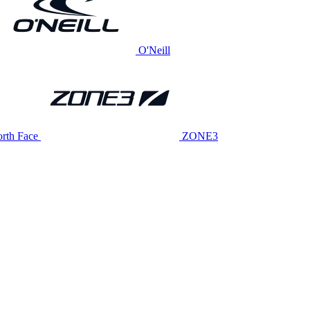
O'Neill
rth Face
ZONE3