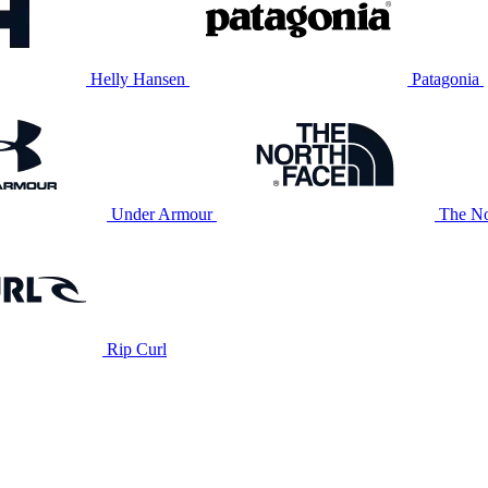
Helly Hansen
Patagonia
Under Armour
The No
Rip Curl