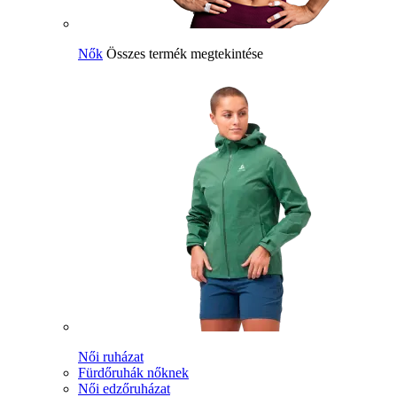
Nők
Összes termék megtekintése
Női ruházat
Fürdőruhák nőknek
Női edzőruházat