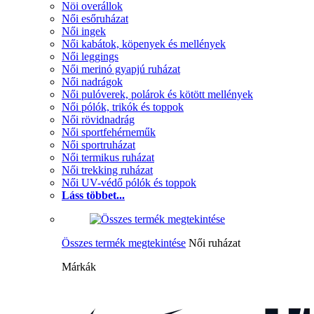
Nöi overállok
Női esőruházat
Női ingek
Női kabátok, köpenyek és mellények
Női leggings
Női merinó gyapjú ruházat
Női nadrágok
Női pulóverek, polárok és kötött mellények
Női pólók, trikók és toppok
Női rövidnadrág
Női sportfehérneműk
Női sportruházat
Női termikus ruházat
Női trekking ruházat
Női UV-védő pólók és toppok
Láss többet...
Összes termék megtekintése
Női ruházat
Márkák