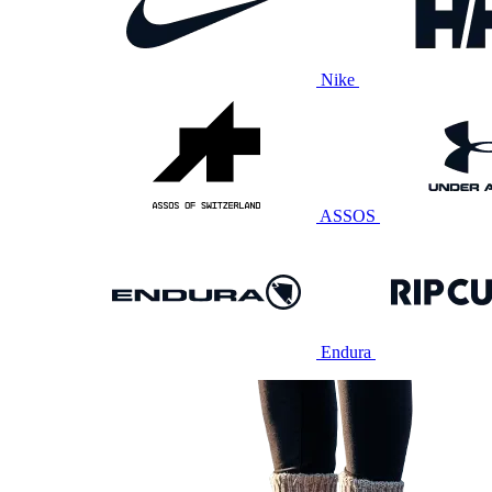
Nike
ASSOS
Endura