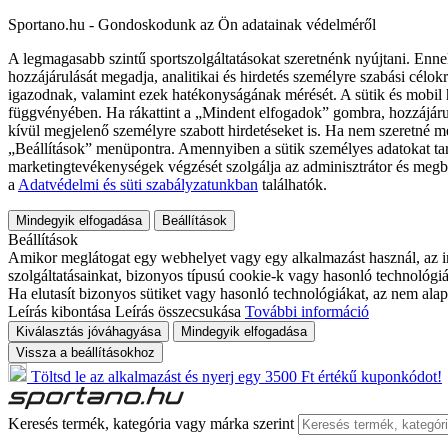
Sportano.hu - Gondoskodunk az Ön adatainak védelméről
A legmagasabb szintű sportszolgáltatásokat szeretnénk nyújtani. Enne
hozzájárulását megadja, analitikai és hirdetés személyre szabási célok
igazodnak, valamint ezek hatékonyságának mérését. A sütik és mobil 
függvényében. Ha rákattint a „Mindent elfogadok” gombra, hozzájáru
kívül megjelenő személyre szabott hirdetéseket is. Ha nem szeretné me
„Beállítások” menüpontra. Amennyiben a sütik személyes adatokat tart
marketingtevékenységek végzését szolgálja az adminisztrátor és megb
a
Adatvédelmi és süti szabályzatunkban
találhatók.
Mindegyik elfogadása
Beállítások
Beállítások
Amikor meglátogat egy webhelyet vagy egy alkalmazást használ, az in
szolgáltatásainkat, bizonyos típusú cookie-k vagy hasonló technológiák
Ha elutasít bizonyos sütiket vagy hasonló technológiákat, az nem alap
Leírás kibontása
Leírás összecsukása
További információ
Kiválasztás jóváhagyása
Mindegyik elfogadása
Vissza a beállításokhoz
Töltsd le az alkalmazást és nyerj egy 3500 Ft értékű kuponkódot!
Keresés termék, kategória vagy márka szerint