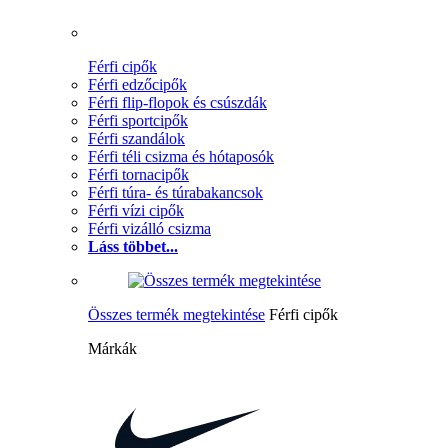
Férfi cipők
Férfi edzőcipők
Férfi flip-flopok és csúszdák
Férfi sportcipők
Férfi szandálok
Férfi téli csizma és hótaposók
Férfi tornacipők
Férfi túra- és túrabakancsok
Férfi vízi cipők
Férfi vizálló csizma
Láss többet...
Összes termék megtekintése
Férfi cipők
Márkák