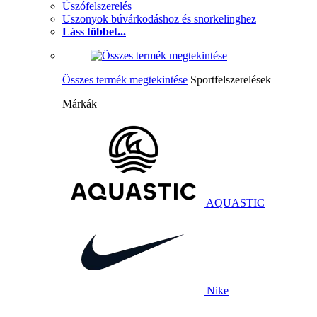
Úszófelszerelés
Uszonyok búvárkodáshoz és snorkelinghez
Láss többet...
Összes termék megtekintése
Sportfelszerelések
Márkák
AQUASTIC
Nike