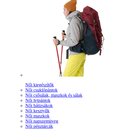
Női kiegészítők
Női csuklópántok
Női csősálak, maszkok és sálak
Női fejpántok
Női hátizsákok
Női kesztyűk
Női maszkok
Női napszemüveg
Női pénztárcák