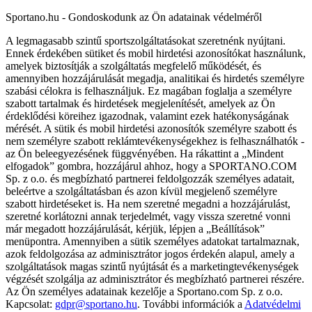
Sportano.hu - Gondoskodunk az Ön adatainak védelméről
A legmagasabb szintű sportszolgáltatásokat szeretnénk nyújtani.
Ennek érdekében sütiket és mobil hirdetési azonosítókat használunk,
amelyek biztosítják a szolgáltatás megfelelő működését, és
amennyiben hozzájárulását megadja, analitikai és hirdetés személyre
szabási célokra is felhasználjuk. Ez magában foglalja a személyre
szabott tartalmak és hirdetések megjelenítését, amelyek az Ön
érdeklődési köreihez igazodnak, valamint ezek hatékonyságának
mérését. A sütik és mobil hirdetési azonosítók személyre szabott és
nem személyre szabott reklámtevékenységekhez is felhasználhatók -
az Ön beleegyezésének függvényében. Ha rákattint a „Mindent
elfogadok” gombra, hozzájárul ahhoz, hogy a SPORTANO.COM
Sp. z o.o. és megbízható partnerei feldolgozzák személyes adatait,
beleértve a szolgáltatásban és azon kívül megjelenő személyre
szabott hirdetéseket is. Ha nem szeretné megadni a hozzájárulást,
szeretné korlátozni annak terjedelmét, vagy vissza szeretné vonni
már megadott hozzájárulását, kérjük, lépjen a „Beállítások”
menüpontra. Amennyiben a sütik személyes adatokat tartalmaznak,
azok feldolgozása az adminisztrátor jogos érdekén alapul, amely a
szolgáltatások magas szintű nyújtását és a marketingtevékenységek
végzését szolgálja az adminisztrátor és megbízható partnerei részére.
Az Ön személyes adatainak kezelője a Sportano.com Sp. z o.o.
Kapcsolat:
gdpr@sportano.hu
. További információk a
Adatvédelmi