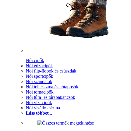
Női cipők
Női edzőcipők
Női flip-flopok és csúszdák
Női sportcipők
Női szandálok
Női téli csizma és hótaposók
Női tornacipők
Női túra- és túrabakancsok
Női vízi cipők
Női vizálló csizma
Láss többet...