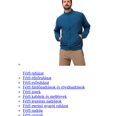
Férfi ruházat
Férfi edzőruházat
Férfi esőruházat
Férfi fürdőnadrágok és rövidnadrágok
Férfi ingek
Férfi kabátok és mellények
Férfi leggings nadrágok
Férfi merinó gyapjú ruházat
Férfi nadrág
Férfi overall