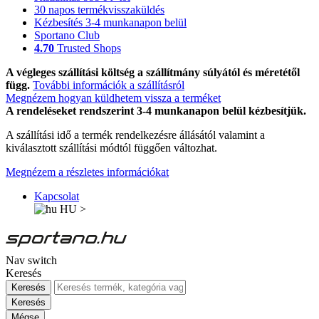
30 napos termékvisszaküldés
Kézbesítés 3-4 munkanapon belül
Sportano Club
4.70
Trusted Shops
A végleges szállítási költség a szállítmány súlyától és méretétől
függ.
További információk a szállításról
Megnézem hogyan küldhetem vissza a terméket
A rendeléseket rendszerint 3-4 munkanapon belül kézbesítjük.
A szállítási idő a termék rendelkezésre állásától valamint a
kiválasztott szállítási módtól függően változhat.
Megnézem a részletes információkat
Kapcsolat
HU
>
Nav switch
Keresés
Keresés
Keresés
Mégse