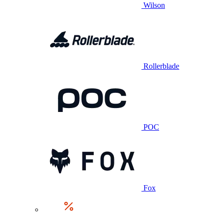
Wilson
Rollerblade
POC
Fox