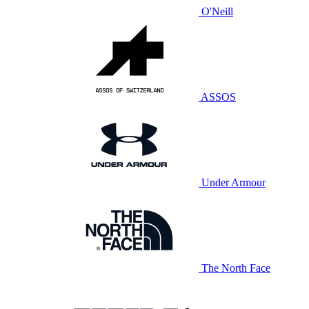
O'Neill
ASSOS
Under Armour
The North Face