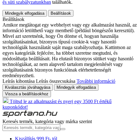
és süti szabályzatunkban
találhatók.
Mindegyik elfogadása
Beállítások
Beállítások
Amikor meglátogat egy webhelyet vagy egy alkalmazást használ, az
információ letölthető vagy menthető (például böngészőn keresztül).
Mivel azt szeretnénk, hogy Ön döntse el, hogyan használja
szolgáltatásainkat, bizonyos típusú cookie-k vagy hasonló
technológiák használatát saját maga szabályozhatja. Kattintson az
egyes kategóriák fejlécére, ha többet szeretne megtudni, és
módosíthatja beállításait. Ha elutasít bizonyos sütiket vagy hasonló
technológiákat, az nem alapvető tartalom megjelenítését vagy
szolgáltatásaink bizonyos funkcióinak elérhetetlenségét
eredményezheti.
Leírás kibontása
Leírás összecsukása
További információ
Kiválasztás jóváhagyása
Mindegyik elfogadása
Vissza a beállításokhoz
Töltsd le az alkalmazást és nyerj egy 3500 Ft értékű
kuponkódot!
Keresés termék, kategória vagy márka szerint
Kiszállítás 999 Ft- tól