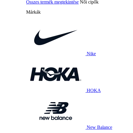
Összes termék megtekintése
Női cipők
Márkák
Nike
HOKA
New Balance