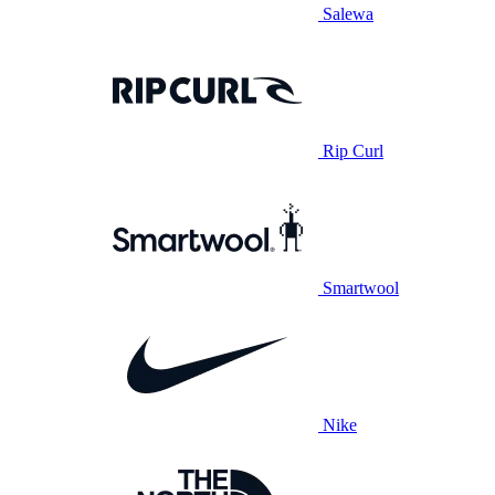
Salewa
Rip Curl
Smartwool
Nike