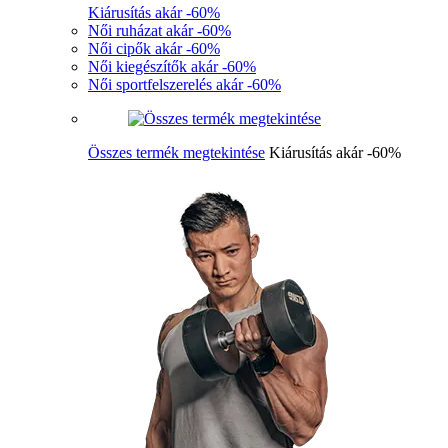
Kiárusítás akár -60%
Női ruházat akár -60%
Női cipők akár -60%
Női kiegészítők akár -60%
Női sportfelszerelés akár -60%
Összes termék megtekintése
Kiárusítás akár -60%