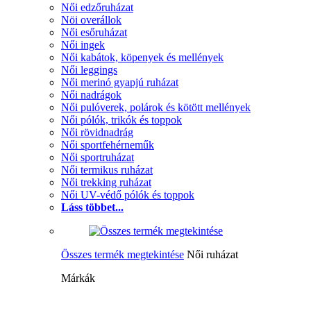
Női edzőruházat
Nöi overállok
Női esőruházat
Női ingek
Női kabátok, köpenyek és mellények
Női leggings
Női merinó gyapjú ruházat
Női nadrágok
Női pulóverek, polárok és kötött mellények
Női pólók, trikók és toppok
Női rövidnadrág
Női sportfehérneműk
Női sportruházat
Női termikus ruházat
Női trekking ruházat
Női UV-védő pólók és toppok
Láss többet...
Összes termék megtekintése
Női ruházat
Márkák