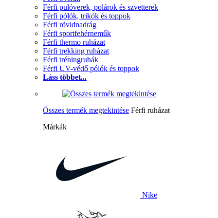
Férfi pulóverek, polárok és szvetterek
Férfi pólók, trikók és toppok
Férfi rövidnadrág
Férfi sportfehérneműk
Férfi thermo ruházat
Férfi trekking ruházat
Férfi tréningruhák
Férfi UV-védő pólók és toppok
Láss többet...
Összes termék megtekintése
Férfi ruházat
Márkák
Nike