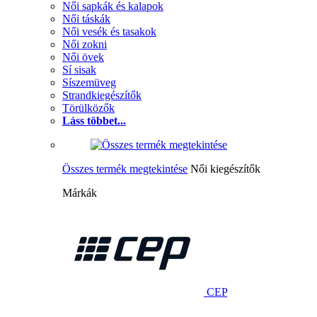
Női sapkák és kalapok
Női táskák
Női vesék és tasakok
Női zokni
Női övek
Sí sisak
Síszemüveg
Strandkiegészítők
Törülközők
Láss többet...
Összes termék megtekintése
Női kiegészítők
Márkák
CEP