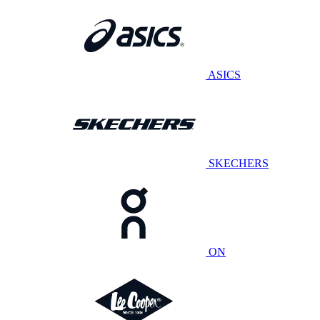
ASICS
SKECHERS
ON