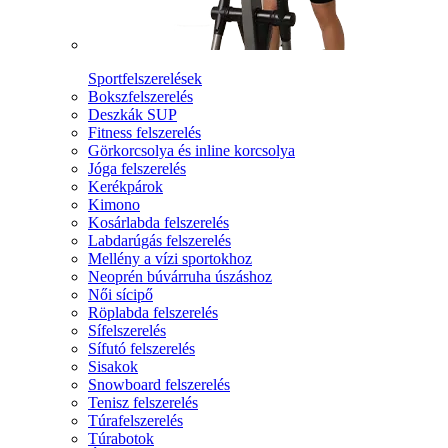
Sportfelszerelések
Bokszfelszerelés
Deszkák SUP
Fitness felszerelés
Görkorcsolya és inline korcsolya
Jóga felszerelés
Kerékpárok
Kimono
Kosárlabda felszerelés
Labdarúgás felszerelés
Mellény a vízi sportokhoz
Neoprén búvárruha úszáshoz
Női sícipő
Röplabda felszerelés
Sífelszerelés
Sífutó felszerelés
Sisakok
Snowboard felszerelés
Tenisz felszerelés
Túrafelszerelés
Túrabotok