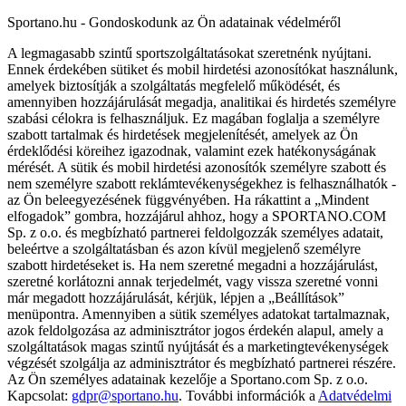
Sportano.hu - Gondoskodunk az Ön adatainak védelméről
A legmagasabb szintű sportszolgáltatásokat szeretnénk nyújtani.
Ennek érdekében sütiket és mobil hirdetési azonosítókat használunk,
amelyek biztosítják a szolgáltatás megfelelő működését, és
amennyiben hozzájárulását megadja, analitikai és hirdetés személyre
szabási célokra is felhasználjuk. Ez magában foglalja a személyre
szabott tartalmak és hirdetések megjelenítését, amelyek az Ön
érdeklődési köreihez igazodnak, valamint ezek hatékonyságának
mérését. A sütik és mobil hirdetési azonosítók személyre szabott és
nem személyre szabott reklámtevékenységekhez is felhasználhatók -
az Ön beleegyezésének függvényében. Ha rákattint a „Mindent
elfogadok” gombra, hozzájárul ahhoz, hogy a SPORTANO.COM
Sp. z o.o. és megbízható partnerei feldolgozzák személyes adatait,
beleértve a szolgáltatásban és azon kívül megjelenő személyre
szabott hirdetéseket is. Ha nem szeretné megadni a hozzájárulást,
szeretné korlátozni annak terjedelmét, vagy vissza szeretné vonni
már megadott hozzájárulását, kérjük, lépjen a „Beállítások”
menüpontra. Amennyiben a sütik személyes adatokat tartalmaznak,
azok feldolgozása az adminisztrátor jogos érdekén alapul, amely a
szolgáltatások magas szintű nyújtását és a marketingtevékenységek
végzését szolgálja az adminisztrátor és megbízható partnerei részére.
Az Ön személyes adatainak kezelője a Sportano.com Sp. z o.o.
Kapcsolat:
gdpr@sportano.hu
. További információk a
Adatvédelmi