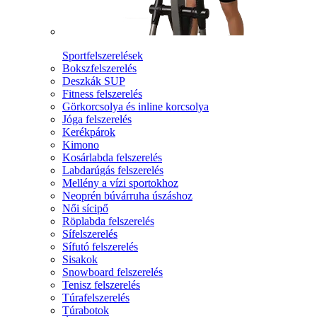
Sportfelszerelések
Bokszfelszerelés
Deszkák SUP
Fitness felszerelés
Görkorcsolya és inline korcsolya
Jóga felszerelés
Kerékpárok
Kimono
Kosárlabda felszerelés
Labdarúgás felszerelés
Mellény a vízi sportokhoz
Neoprén búvárruha úszáshoz
Női sícipő
Röplabda felszerelés
Sífelszerelés
Sífutó felszerelés
Sisakok
Snowboard felszerelés
Tenisz felszerelés
Túrafelszerelés
Túrabotok