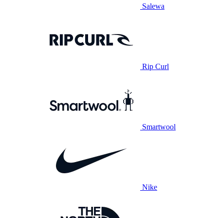
Salewa
Rip Curl
Smartwool
Nike