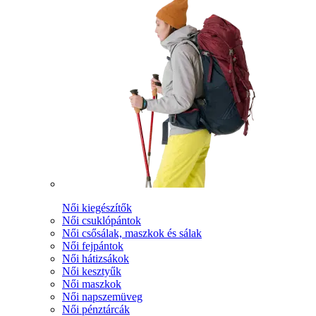
Női kiegészítők
Női csuklópántok
Női csősálak, maszkok és sálak
Női fejpántok
Női hátizsákok
Női kesztyűk
Női maszkok
Női napszemüveg
Női pénztárcák