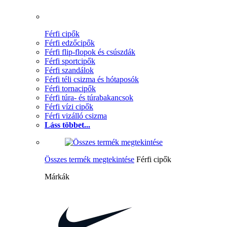
Férfi cipők
Férfi edzőcipők
Férfi flip-flopok és csúszdák
Férfi sportcipők
Férfi szandálok
Férfi téli csizma és hótaposók
Férfi tornacipők
Férfi túra- és túrabakancsok
Férfi vízi cipők
Férfi vizálló csizma
Láss többet...
Összes termék megtekintése
Férfi cipők
Márkák