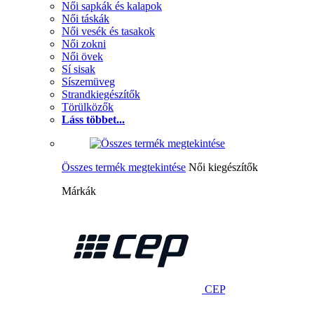
Női sapkák és kalapok
Női táskák
Női vesék és tasakok
Női zokni
Női övek
Sí sisak
Síszemüveg
Strandkiegészítők
Törülközők
Láss többet...
Összes termék megtekintése
Női kiegészítők
Márkák
CEP