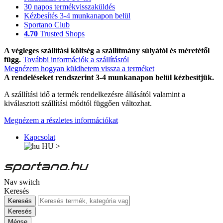
30 napos termékvisszaküldés
Kézbesítés 3-4 munkanapon belül
Sportano Club
4.70
Trusted Shops
A végleges szállítási költség a szállítmány súlyától és méretétől
függ.
További információk a szállításról
Megnézem hogyan küldhetem vissza a terméket
A rendeléseket rendszerint 3-4 munkanapon belül kézbesítjük.
A szállítási idő a termék rendelkezésre állásától valamint a
kiválasztott szállítási módtól függően változhat.
Megnézem a részletes információkat
Kapcsolat
HU
>
Nav switch
Keresés
Keresés
Keresés
Mégse