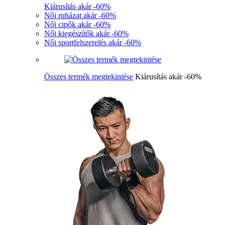
Kiárusítás akár -60%
Női ruházat akár -60%
Női cipők akár -60%
Női kiegészítők akár -60%
Női sportfelszerelés akár -60%
Összes termék megtekintése
Kiárusítás akár -60%