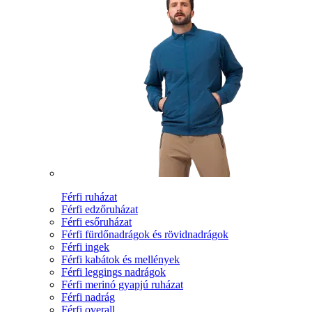
Férfi ruházat
Férfi edzőruházat
Férfi esőruházat
Férfi fürdőnadrágok és rövidnadrágok
Férfi ingek
Férfi kabátok és mellények
Férfi leggings nadrágok
Férfi merinó gyapjú ruházat
Férfi nadrág
Férfi overall