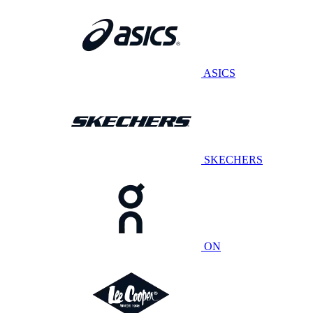
ASICS
SKECHERS
ON