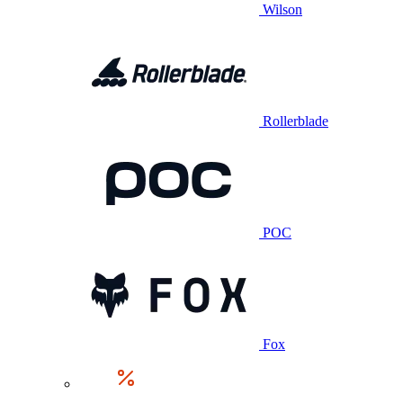
Wilson
Rollerblade
POC
Fox