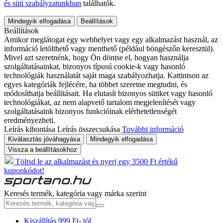
és süti szabályzatunkban
találhatók.
Mindegyik elfogadása
Beállítások
Beállítások
Amikor meglátogat egy webhelyet vagy egy alkalmazást használ, az
információ letölthető vagy menthető (például böngészőn keresztül).
Mivel azt szeretnénk, hogy Ön döntse el, hogyan használja
szolgáltatásainkat, bizonyos típusú cookie-k vagy hasonló
technológiák használatát saját maga szabályozhatja. Kattintson az
egyes kategóriák fejlécére, ha többet szeretne megtudni, és
módosíthatja beállításait. Ha elutasít bizonyos sütiket vagy hasonló
technológiákat, az nem alapvető tartalom megjelenítését vagy
szolgáltatásaink bizonyos funkcióinak elérhetetlenségét
eredményezheti.
Leírás kibontása
Leírás összecsukása
További információ
Kiválasztás jóváhagyása
Mindegyik elfogadása
Vissza a beállításokhoz
Töltsd le az alkalmazást és nyerj egy 3500 Ft értékű
kuponkódot!
Keresés termék, kategória vagy márka szerint
Kiszállítás 999 Ft- tól