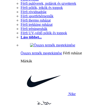
Férfi pulóverek, polárok és szvetterek
Férfi pólók, trikók és toppok
Férfi rövidnadrág
Férfi sportfehérneműk
Férfi thermo ruházat
Férfi trekking ruházat
Férfi tréningruhák
Férfi UV-védő pólók és toppok
Láss többet...
Összes termék megtekintése
Férfi ruházat
Márkák
Nike