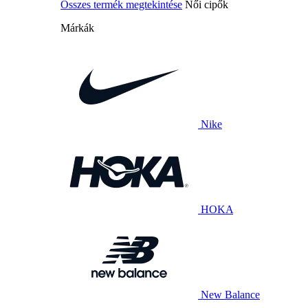
Összes termék megtekintése
Női cipők
Márkák
Nike
HOKA
New Balance