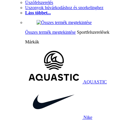
Úszófelszerelés
Uszonyok búvárkodáshoz és snorkelinghez
Láss többet...
Összes termék megtekintése
Sportfelszerelések
Márkák
AQUASTIC
Nike