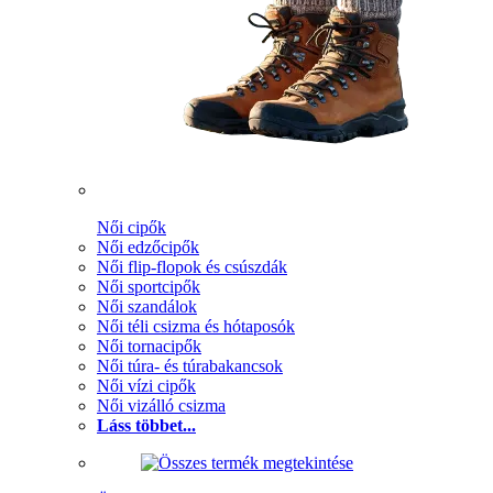
Női cipők
Női edzőcipők
Női flip-flopok és csúszdák
Női sportcipők
Női szandálok
Női téli csizma és hótaposók
Női tornacipők
Női túra- és túrabakancsok
Női vízi cipők
Női vizálló csizma
Láss többet...