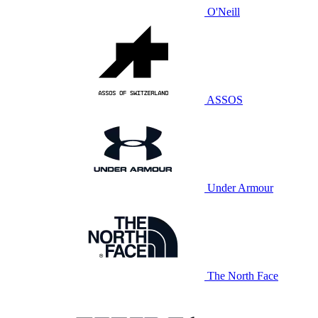
O'Neill
ASSOS
Under Armour
The North Face