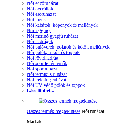
Női edzőruházat
Nöi overállok
Női esőruházat
Női ingek
Női kabátok, köpenyek és mellények
Női leggings
Női merinó gyapjú ruházat
Női nadrágok
Női pulóverek, polárok és kötött mellények
Női pólók, trikók és toppok
Női rövidnadrág
Női sportfehérneműk
Női sportruházat
Női termikus ruházat
Női trekking ruházat
Női UV-védő pólók és toppok
Láss többet...
Összes termék megtekintése
Női ruházat
Márkák