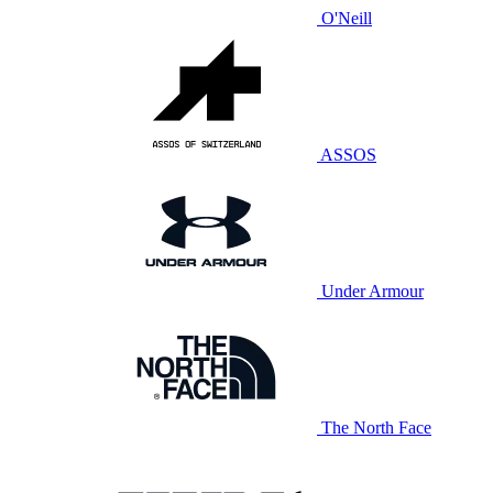
O'Neill
ASSOS
Under Armour
The North Face