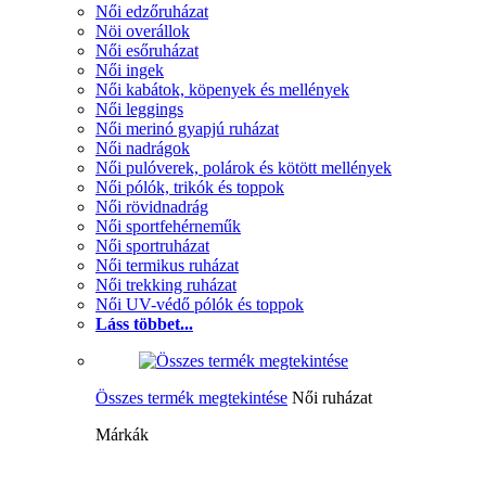
Női edzőruházat
Nöi overállok
Női esőruházat
Női ingek
Női kabátok, köpenyek és mellények
Női leggings
Női merinó gyapjú ruházat
Női nadrágok
Női pulóverek, polárok és kötött mellények
Női pólók, trikók és toppok
Női rövidnadrág
Női sportfehérneműk
Női sportruházat
Női termikus ruházat
Női trekking ruházat
Női UV-védő pólók és toppok
Láss többet...
Összes termék megtekintése
Női ruházat
Márkák