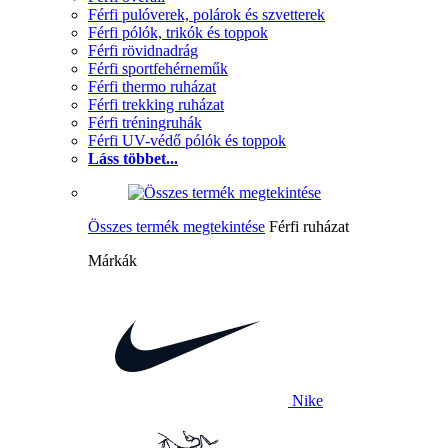
Férfi pulóverek, polárok és szvetterek
Férfi pólók, trikók és toppok
Férfi rövidnadrág
Férfi sportfehérneműk
Férfi thermo ruházat
Férfi trekking ruházat
Férfi tréningruhák
Férfi UV-védő pólók és toppok
Láss többet...
Összes termék megtekintése
Férfi ruházat
Márkák
Nike