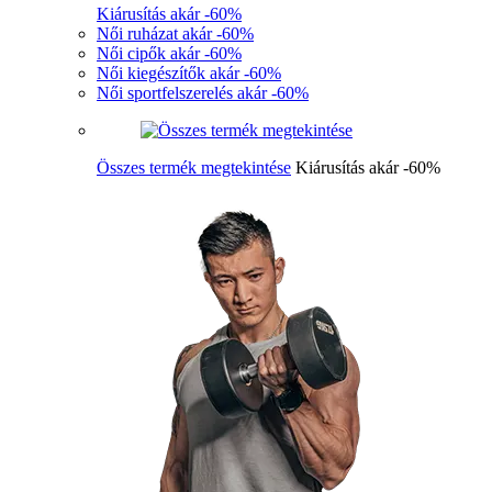
Kiárusítás akár -60%
Női ruházat akár -60%
Női cipők akár -60%
Női kiegészítők akár -60%
Női sportfelszerelés akár -60%
Összes termék megtekintése
Kiárusítás akár -60%