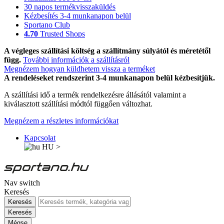
30 napos termékvisszaküldés
Kézbesítés 3-4 munkanapon belül
Sportano Club
4.70
Trusted Shops
A végleges szállítási költség a szállítmány súlyától és méretétől
függ.
További információk a szállításról
Megnézem hogyan küldhetem vissza a terméket
A rendeléseket rendszerint 3-4 munkanapon belül kézbesítjük.
A szállítási idő a termék rendelkezésre állásától valamint a
kiválasztott szállítási módtól függően változhat.
Megnézem a részletes információkat
Kapcsolat
HU
>
Nav switch
Keresés
Keresés
Keresés
Mégse