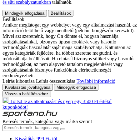
és süti szabályzatunkban
találhatók.
Mindegyik elfogadása
Beállítások
Beállítások
Amikor meglátogat egy webhelyet vagy egy alkalmazást használ, az
információ letölthető vagy menthető (például böngészőn keresztül).
Mivel azt szeretnénk, hogy Ön döntse el, hogyan használja
szolgáltatásainkat, bizonyos típusú cookie-k vagy hasonló
technológiák használatát saját maga szabályozhatja. Kattintson az
egyes kategóriák fejlécére, ha többet szeretne megtudni, és
módosíthatja beállításait. Ha elutasít bizonyos sütiket vagy hasonló
technológiákat, az nem alapvető tartalom megjelenítését vagy
szolgáltatásaink bizonyos funkcióinak elérhetetlenségét
eredményezheti.
Leírás kibontása
Leírás összecsukása
További információ
Kiválasztás jóváhagyása
Mindegyik elfogadása
Vissza a beállításokhoz
Töltsd le az alkalmazást és nyerj egy 3500 Ft értékű
kuponkódot!
Keresés termék, kategória vagy márka szerint
Kiszállítás 999 Ft- tól