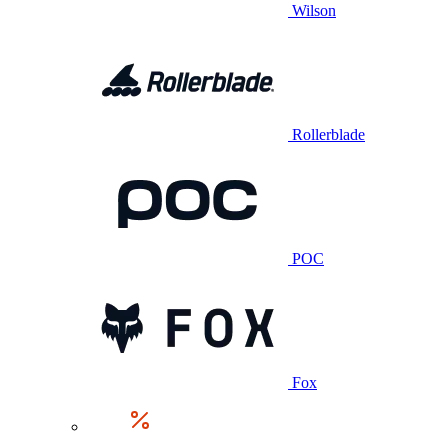
Wilson
Rollerblade
POC
Fox