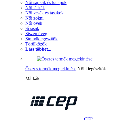
Női sapkák és kalapok
Női táskák
Női vesék és tasakok
Női zokni
Női övek
Sí sisak
Síszemüveg
Strandkiegészítők
Törülközők
Láss többet...
Összes termék megtekintése
Női kiegészítők
Márkák
CEP