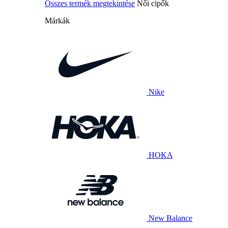
Összes termék megtekintése
Női cipők
Márkák
Nike
HOKA
New Balance