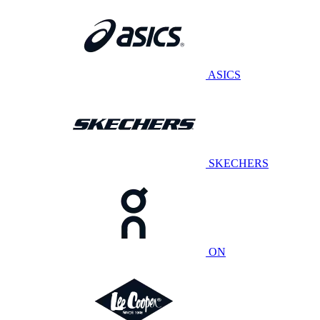
ASICS
SKECHERS
ON