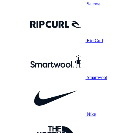
Salewa
Rip Curl
Smartwool
Nike