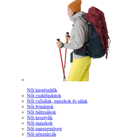
Női kiegészítők
Női csuklópántok
Női csősálak, maszkok és sálak
Női fejpántok
Női hátizsákok
Női kesztyűk
Női maszkok
Női napszemüveg
Női pénztárcák