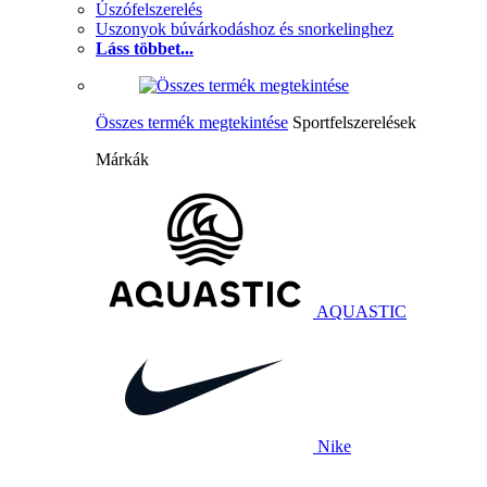
Úszófelszerelés
Uszonyok búvárkodáshoz és snorkelinghez
Láss többet...
Összes termék megtekintése
Sportfelszerelések
Márkák
AQUASTIC
Nike