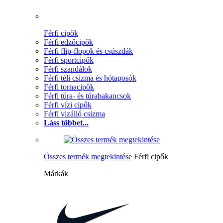
Férfi cipők
Férfi edzőcipők
Férfi flip-flopok és csúszdák
Férfi sportcipők
Férfi szandálok
Férfi téli csizma és hótaposók
Férfi tornacipők
Férfi túra- és túrabakancsok
Férfi vízi cipők
Férfi vizálló csizma
Láss többet...
Összes termék megtekintése
Férfi cipők
Márkák