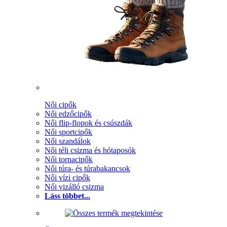
Női cipők
Női edzőcipők
Női flip-flopok és csúszdák
Női sportcipők
Női szandálok
Női téli csizma és hótaposók
Női tornacipők
Női túra- és túrabakancsok
Női vízi cipők
Női vizálló csizma
Láss többet...