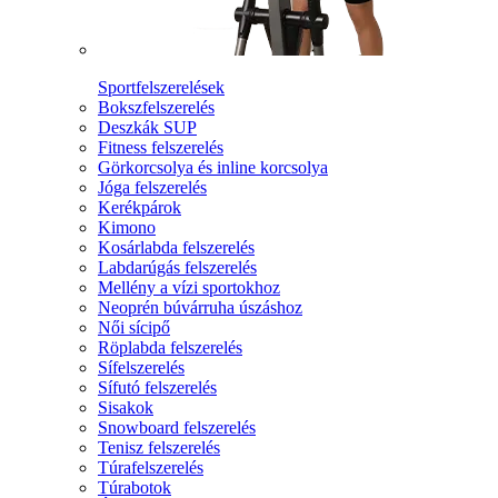
Sportfelszerelések
Bokszfelszerelés
Deszkák SUP
Fitness felszerelés
Görkorcsolya és inline korcsolya
Jóga felszerelés
Kerékpárok
Kimono
Kosárlabda felszerelés
Labdarúgás felszerelés
Mellény a vízi sportokhoz
Neoprén búvárruha úszáshoz
Női sícipő
Röplabda felszerelés
Sífelszerelés
Sífutó felszerelés
Sisakok
Snowboard felszerelés
Tenisz felszerelés
Túrafelszerelés
Túrabotok