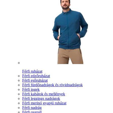
Férfi ruházat
Férfi edzőruházat
Férfi esőruházat
Férfi fürdőnadrágok és rövidnadrágok
Férfi ingek
Férfi kabátok és mellények
Férfi leggings nadrágok
Férfi merinó gyapjú ruházat
Férfi nadrág
Férfi overall