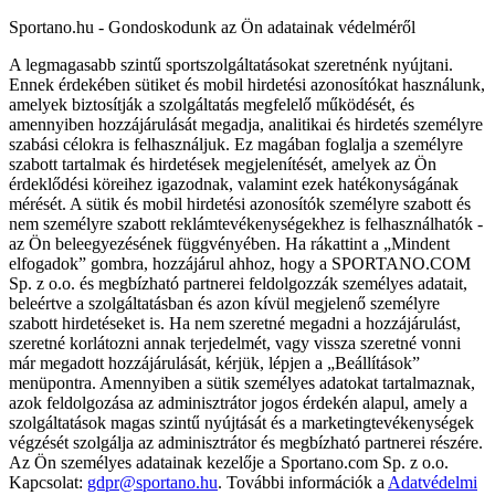
Sportano.hu - Gondoskodunk az Ön adatainak védelméről
A legmagasabb szintű sportszolgáltatásokat szeretnénk nyújtani.
Ennek érdekében sütiket és mobil hirdetési azonosítókat használunk,
amelyek biztosítják a szolgáltatás megfelelő működését, és
amennyiben hozzájárulását megadja, analitikai és hirdetés személyre
szabási célokra is felhasználjuk. Ez magában foglalja a személyre
szabott tartalmak és hirdetések megjelenítését, amelyek az Ön
érdeklődési köreihez igazodnak, valamint ezek hatékonyságának
mérését. A sütik és mobil hirdetési azonosítók személyre szabott és
nem személyre szabott reklámtevékenységekhez is felhasználhatók -
az Ön beleegyezésének függvényében. Ha rákattint a „Mindent
elfogadok” gombra, hozzájárul ahhoz, hogy a SPORTANO.COM
Sp. z o.o. és megbízható partnerei feldolgozzák személyes adatait,
beleértve a szolgáltatásban és azon kívül megjelenő személyre
szabott hirdetéseket is. Ha nem szeretné megadni a hozzájárulást,
szeretné korlátozni annak terjedelmét, vagy vissza szeretné vonni
már megadott hozzájárulását, kérjük, lépjen a „Beállítások”
menüpontra. Amennyiben a sütik személyes adatokat tartalmaznak,
azok feldolgozása az adminisztrátor jogos érdekén alapul, amely a
szolgáltatások magas szintű nyújtását és a marketingtevékenységek
végzését szolgálja az adminisztrátor és megbízható partnerei részére.
Az Ön személyes adatainak kezelője a Sportano.com Sp. z o.o.
Kapcsolat:
gdpr@sportano.hu
. További információk a
Adatvédelmi