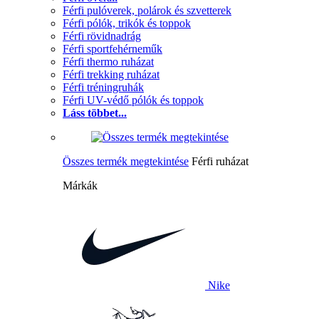
Férfi pulóverek, polárok és szvetterek
Férfi pólók, trikók és toppok
Férfi rövidnadrág
Férfi sportfehérneműk
Férfi thermo ruházat
Férfi trekking ruházat
Férfi tréningruhák
Férfi UV-védő pólók és toppok
Láss többet...
Összes termék megtekintése
Férfi ruházat
Márkák
Nike