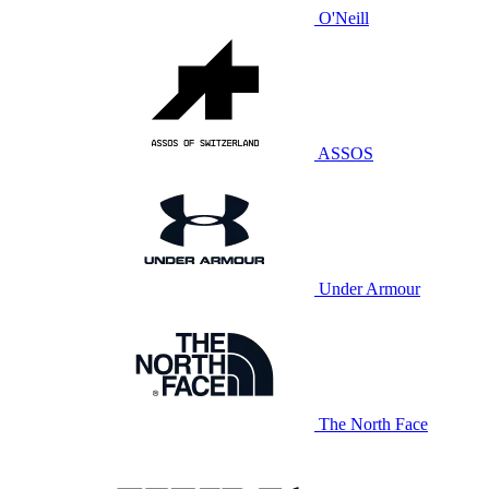
O'Neill
ASSOS
Under Armour
The North Face