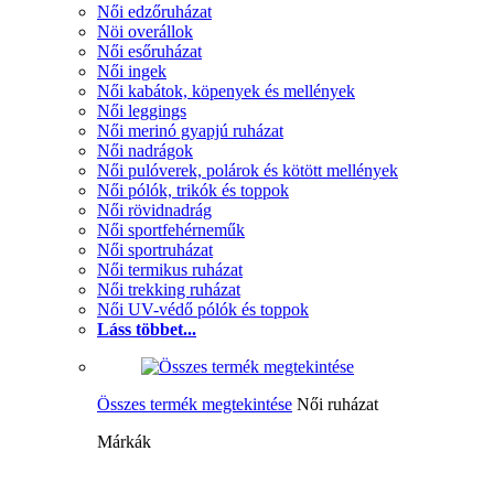
Női edzőruházat
Nöi overállok
Női esőruházat
Női ingek
Női kabátok, köpenyek és mellények
Női leggings
Női merinó gyapjú ruházat
Női nadrágok
Női pulóverek, polárok és kötött mellények
Női pólók, trikók és toppok
Női rövidnadrág
Női sportfehérneműk
Női sportruházat
Női termikus ruházat
Női trekking ruházat
Női UV-védő pólók és toppok
Láss többet...
Összes termék megtekintése
Női ruházat
Márkák