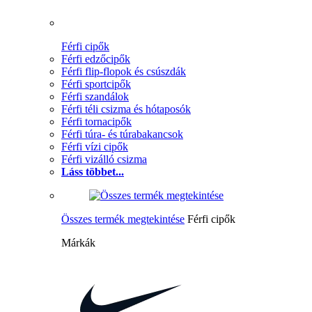
Férfi cipők
Férfi edzőcipők
Férfi flip-flopok és csúszdák
Férfi sportcipők
Férfi szandálok
Férfi téli csizma és hótaposók
Férfi tornacipők
Férfi túra- és túrabakancsok
Férfi vízi cipők
Férfi vizálló csizma
Láss többet...
Összes termék megtekintése
Férfi cipők
Márkák