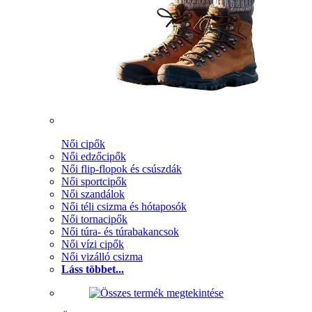
Női cipők
Női edzőcipők
Női flip-flopok és csúszdák
Női sportcipők
Női szandálok
Női téli csizma és hótaposók
Női tornacipők
Női túra- és túrabakancsok
Női vízi cipők
Női vizálló csizma
Láss többet...