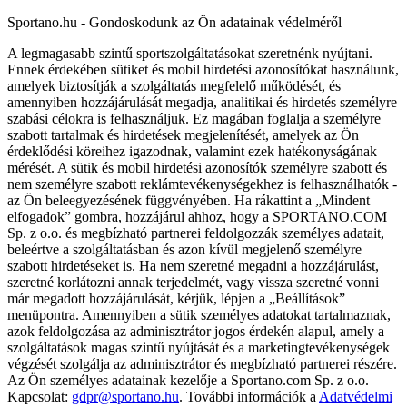
Sportano.hu - Gondoskodunk az Ön adatainak védelméről
A legmagasabb szintű sportszolgáltatásokat szeretnénk nyújtani.
Ennek érdekében sütiket és mobil hirdetési azonosítókat használunk,
amelyek biztosítják a szolgáltatás megfelelő működését, és
amennyiben hozzájárulását megadja, analitikai és hirdetés személyre
szabási célokra is felhasználjuk. Ez magában foglalja a személyre
szabott tartalmak és hirdetések megjelenítését, amelyek az Ön
érdeklődési köreihez igazodnak, valamint ezek hatékonyságának
mérését. A sütik és mobil hirdetési azonosítók személyre szabott és
nem személyre szabott reklámtevékenységekhez is felhasználhatók -
az Ön beleegyezésének függvényében. Ha rákattint a „Mindent
elfogadok” gombra, hozzájárul ahhoz, hogy a SPORTANO.COM
Sp. z o.o. és megbízható partnerei feldolgozzák személyes adatait,
beleértve a szolgáltatásban és azon kívül megjelenő személyre
szabott hirdetéseket is. Ha nem szeretné megadni a hozzájárulást,
szeretné korlátozni annak terjedelmét, vagy vissza szeretné vonni
már megadott hozzájárulását, kérjük, lépjen a „Beállítások”
menüpontra. Amennyiben a sütik személyes adatokat tartalmaznak,
azok feldolgozása az adminisztrátor jogos érdekén alapul, amely a
szolgáltatások magas szintű nyújtását és a marketingtevékenységek
végzését szolgálja az adminisztrátor és megbízható partnerei részére.
Az Ön személyes adatainak kezelője a Sportano.com Sp. z o.o.
Kapcsolat:
gdpr@sportano.hu
. További információk a
Adatvédelmi