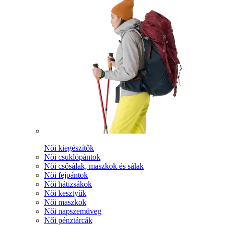
Női kiegészítők
Női csuklópántok
Női csősálak, maszkok és sálak
Női fejpántok
Női hátizsákok
Női kesztyűk
Női maszkok
Női napszemüveg
Női pénztárcák