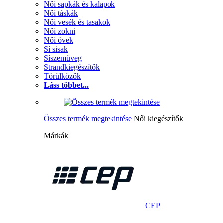
Női sapkák és kalapok
Női táskák
Női vesék és tasakok
Női zokni
Női övek
Sí sisak
Síszemüveg
Strandkiegészítők
Törülközők
Láss többet...
Összes termék megtekintése
Női kiegészítők
Márkák
CEP