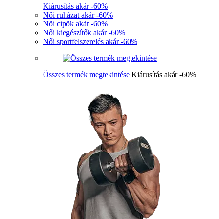
Kiárusítás akár -60%
Női ruházat akár -60%
Női cipők akár -60%
Női kiegészítők akár -60%
Női sportfelszerelés akár -60%
Összes termék megtekintése
Kiárusítás akár -60%