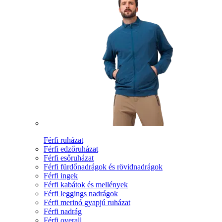
Férfi ruházat
Férfi edzőruházat
Férfi esőruházat
Férfi fürdőnadrágok és rövidnadrágok
Férfi ingek
Férfi kabátok és mellények
Férfi leggings nadrágok
Férfi merinó gyapjú ruházat
Férfi nadrág
Férfi overall