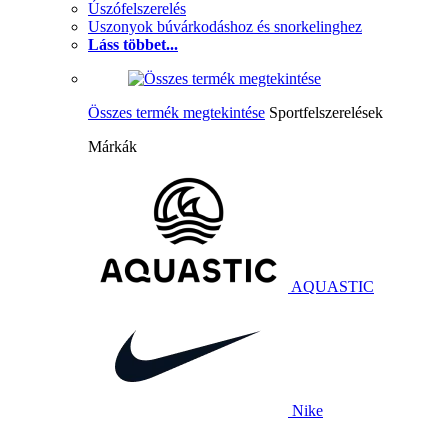
Úszófelszerelés
Uszonyok búvárkodáshoz és snorkelinghez
Láss többet...
Összes termék megtekintése
Sportfelszerelések
Márkák
AQUASTIC
Nike