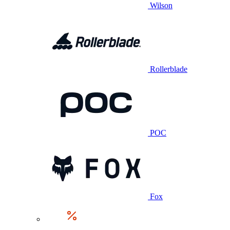
Wilson
Rollerblade
POC
Fox