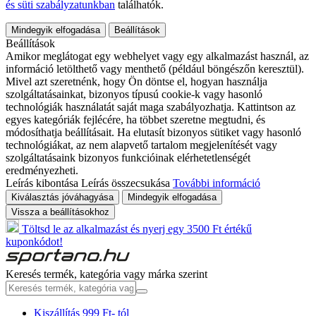
és süti szabályzatunkban
találhatók.
Mindegyik elfogadása
Beállítások
Beállítások
Amikor meglátogat egy webhelyet vagy egy alkalmazást használ, az
információ letölthető vagy menthető (például böngészőn keresztül).
Mivel azt szeretnénk, hogy Ön döntse el, hogyan használja
szolgáltatásainkat, bizonyos típusú cookie-k vagy hasonló
technológiák használatát saját maga szabályozhatja. Kattintson az
egyes kategóriák fejlécére, ha többet szeretne megtudni, és
módosíthatja beállításait. Ha elutasít bizonyos sütiket vagy hasonló
technológiákat, az nem alapvető tartalom megjelenítését vagy
szolgáltatásaink bizonyos funkcióinak elérhetetlenségét
eredményezheti.
Leírás kibontása
Leírás összecsukása
További információ
Kiválasztás jóváhagyása
Mindegyik elfogadása
Vissza a beállításokhoz
Töltsd le az alkalmazást és nyerj egy 3500 Ft értékű
kuponkódot!
Keresés termék, kategória vagy márka szerint
Kiszállítás 999 Ft- tól