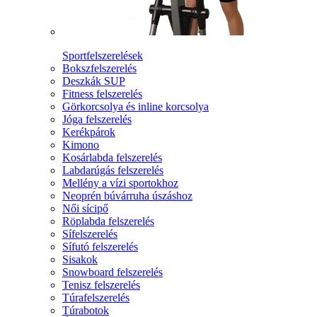
Sportfelszerelések
Bokszfelszerelés
Deszkák SUP
Fitness felszerelés
Görkorcsolya és inline korcsolya
Jóga felszerelés
Kerékpárok
Kimono
Kosárlabda felszerelés
Labdarúgás felszerelés
Mellény a vízi sportokhoz
Neoprén búvárruha úszáshoz
Női sícipő
Röplabda felszerelés
Sífelszerelés
Sífutó felszerelés
Sisakok
Snowboard felszerelés
Tenisz felszerelés
Túrafelszerelés
Túrabotok