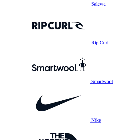
Salewa
Rip Curl
Smartwool
Nike