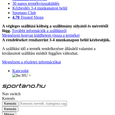
30 napos termékvisszaküldés
Kézbesítés 3-4 munkanapon belül
Sportano Club
4.70
Trusted Shops
A végleges szállítási költség a szállítmány súlyától és méretétől
függ.
További információk a szállításról
Megnézem hogyan küldhetem vissza a terméket
A rendeléseket rendszerint 3-4 munkanapon belül kézbesítjük.
A szállítási idő a termék rendelkezésre állásától valamint a
kiválasztott szállítási módtól függően változhat.
Megnézem a részletes információkat
Kapcsolat
HU
>
Nav switch
Keresés
Keresés
Keresés
Mégse