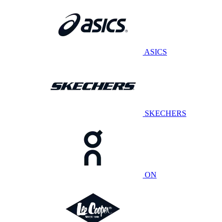
ASICS
SKECHERS
ON