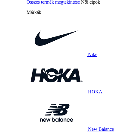
Összes termék megtekintése
Női cipők
Márkák
Nike
HOKA
New Balance