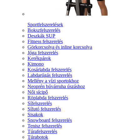
Sportfelszerelések
Bokszfelszerelés
Deszkák SUP
Fitness felszerelés
Görkorcsolya és inline korcsolya
Jóga felszerelés
Kerékpárok
Kimono
Kosárlabda felszerelés
Labdarúgás felszerelés
Mellény a vízi sportokhoz
Neoprén búvárruha úszáshoz
Női sícipő
Röplabda felszerelés
Sífelszerelés
Sífutó felszerelés
Sisakok
Snowboard felszerelés
Tenisz felszerelés
Túrafelszerelés
Túrabotok