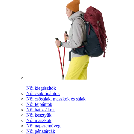
Női kiegészítők
Női csuklópántok
Női csősálak, maszkok és sálak
Női fejpántok
Női hátizsákok
Női kesztyűk
Női maszkok
Női napszemüveg
Női pénztárcák