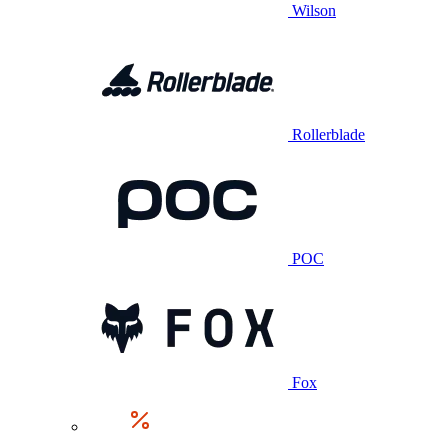
Wilson
Rollerblade
POC
Fox