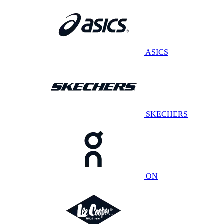
ASICS
SKECHERS
ON