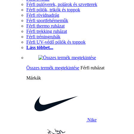
Férfi pulóverek, polárok és szvetterek
Férfi pólók, trikók és toppok
Férfi rövidnadrág
Férfi sportfehérneműk
Férfi thermo ruházat
Férfi trekking ruházat
Férfi tréningruhák
Férfi UV-védő pólók és toppok
Láss többet...
Összes termék megtekintése
Férfi ruházat
Márkák
Nike