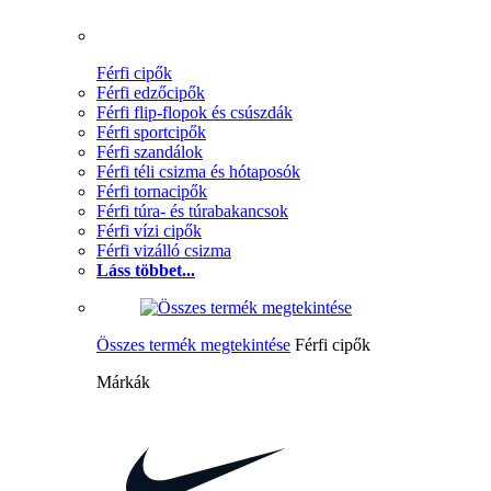
Férfi cipők
Férfi edzőcipők
Férfi flip-flopok és csúszdák
Férfi sportcipők
Férfi szandálok
Férfi téli csizma és hótaposók
Férfi tornacipők
Férfi túra- és túrabakancsok
Férfi vízi cipők
Férfi vizálló csizma
Láss többet...
Összes termék megtekintése
Férfi cipők
Márkák