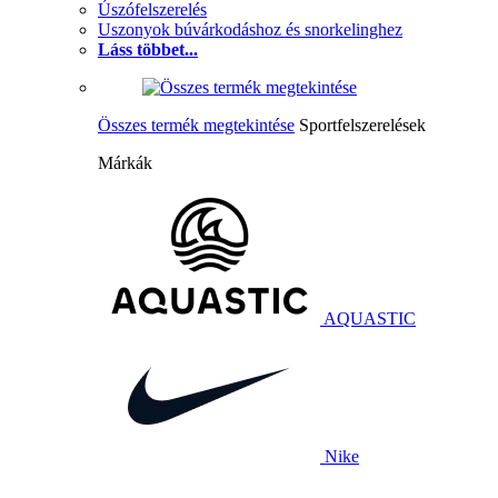
Úszófelszerelés
Uszonyok búvárkodáshoz és snorkelinghez
Láss többet...
Összes termék megtekintése
Sportfelszerelések
Márkák
AQUASTIC
Nike