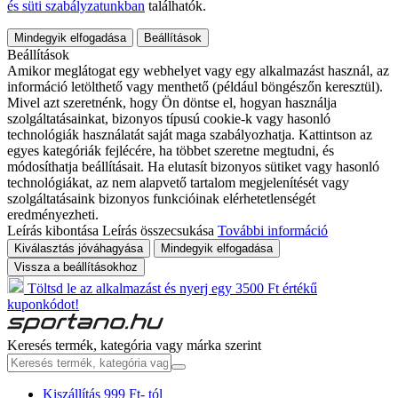
és süti szabályzatunkban
találhatók.
Mindegyik elfogadása
Beállítások
Beállítások
Amikor meglátogat egy webhelyet vagy egy alkalmazást használ, az
információ letölthető vagy menthető (például böngészőn keresztül).
Mivel azt szeretnénk, hogy Ön döntse el, hogyan használja
szolgáltatásainkat, bizonyos típusú cookie-k vagy hasonló
technológiák használatát saját maga szabályozhatja. Kattintson az
egyes kategóriák fejlécére, ha többet szeretne megtudni, és
módosíthatja beállításait. Ha elutasít bizonyos sütiket vagy hasonló
technológiákat, az nem alapvető tartalom megjelenítését vagy
szolgáltatásaink bizonyos funkcióinak elérhetetlenségét
eredményezheti.
Leírás kibontása
Leírás összecsukása
További információ
Kiválasztás jóváhagyása
Mindegyik elfogadása
Vissza a beállításokhoz
Töltsd le az alkalmazást és nyerj egy 3500 Ft értékű
kuponkódot!
Keresés termék, kategória vagy márka szerint
Kiszállítás 999 Ft- tól