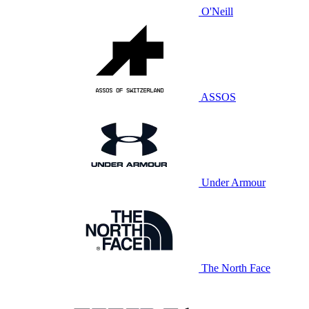
O'Neill
ASSOS
Under Armour
The North Face