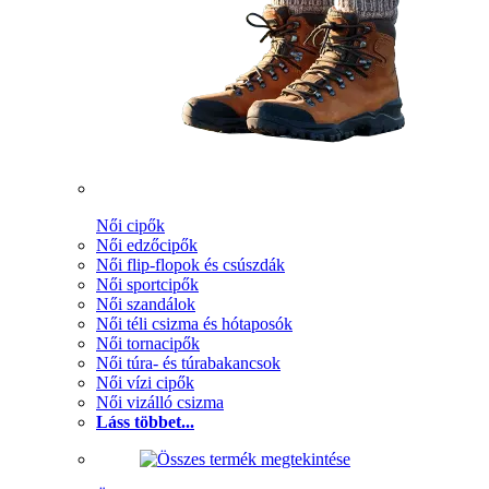
Női cipők
Női edzőcipők
Női flip-flopok és csúszdák
Női sportcipők
Női szandálok
Női téli csizma és hótaposók
Női tornacipők
Női túra- és túrabakancsok
Női vízi cipők
Női vizálló csizma
Láss többet...