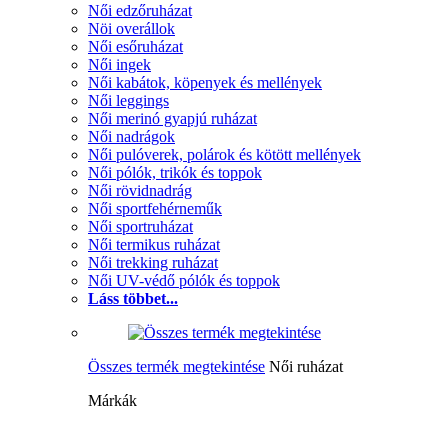
Női edzőruházat
Nöi overállok
Női esőruházat
Női ingek
Női kabátok, köpenyek és mellények
Női leggings
Női merinó gyapjú ruházat
Női nadrágok
Női pulóverek, polárok és kötött mellények
Női pólók, trikók és toppok
Női rövidnadrág
Női sportfehérneműk
Női sportruházat
Női termikus ruházat
Női trekking ruházat
Női UV-védő pólók és toppok
Láss többet...
Összes termék megtekintése
Női ruházat
Márkák