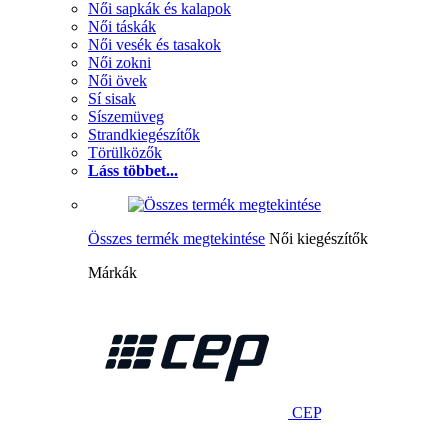
Női sapkák és kalapok
Női táskák
Női vesék és tasakok
Női zokni
Női övek
Sí sisak
Síszemüveg
Strandkiegészítők
Törülközők
Láss többet...
Összes termék megtekintése
Női kiegészítők
Márkák
CEP