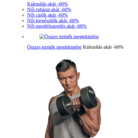
Kiárusítás akár -60%
Női ruházat akár -60%
Női cipők akár -60%
Női kiegészítők akár -60%
Női sportfelszerelés akár -60%
Összes termék megtekintése
Kiárusítás akár -60%