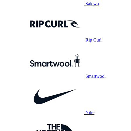
Salewa
Rip Curl
Smartwool
Nike