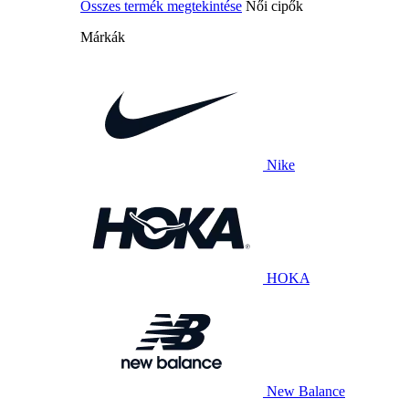
Összes termék megtekintése
Női cipők
Márkák
Nike
HOKA
New Balance