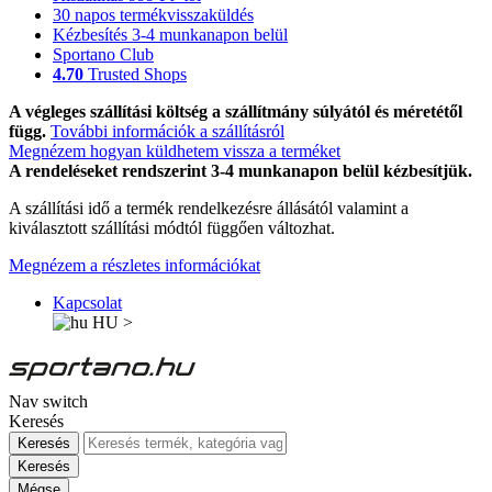
30 napos termékvisszaküldés
Kézbesítés 3-4 munkanapon belül
Sportano Club
4.70
Trusted Shops
A végleges szállítási költség a szállítmány súlyától és méretétől
függ.
További információk a szállításról
Megnézem hogyan küldhetem vissza a terméket
A rendeléseket rendszerint 3-4 munkanapon belül kézbesítjük.
A szállítási idő a termék rendelkezésre állásától valamint a
kiválasztott szállítási módtól függően változhat.
Megnézem a részletes információkat
Kapcsolat
HU
>
Nav switch
Keresés
Keresés
Keresés
Mégse