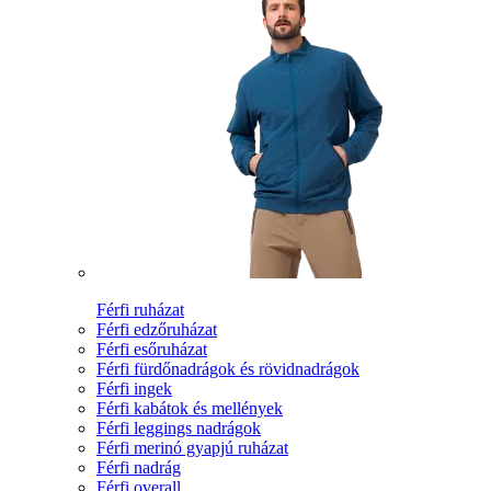
Férfi ruházat
Férfi edzőruházat
Férfi esőruházat
Férfi fürdőnadrágok és rövidnadrágok
Férfi ingek
Férfi kabátok és mellények
Férfi leggings nadrágok
Férfi merinó gyapjú ruházat
Férfi nadrág
Férfi overall