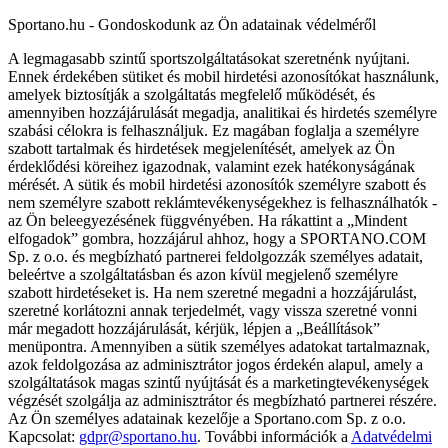
Sportano.hu - Gondoskodunk az Ön adatainak védelméről
A legmagasabb szintű sportszolgáltatásokat szeretnénk nyújtani.
Ennek érdekében sütiket és mobil hirdetési azonosítókat használunk,
amelyek biztosítják a szolgáltatás megfelelő működését, és
amennyiben hozzájárulását megadja, analitikai és hirdetés személyre
szabási célokra is felhasználjuk. Ez magában foglalja a személyre
szabott tartalmak és hirdetések megjelenítését, amelyek az Ön
érdeklődési köreihez igazodnak, valamint ezek hatékonyságának
mérését. A sütik és mobil hirdetési azonosítók személyre szabott és
nem személyre szabott reklámtevékenységekhez is felhasználhatók -
az Ön beleegyezésének függvényében. Ha rákattint a „Mindent
elfogadok” gombra, hozzájárul ahhoz, hogy a SPORTANO.COM
Sp. z o.o. és megbízható partnerei feldolgozzák személyes adatait,
beleértve a szolgáltatásban és azon kívül megjelenő személyre
szabott hirdetéseket is. Ha nem szeretné megadni a hozzájárulást,
szeretné korlátozni annak terjedelmét, vagy vissza szeretné vonni
már megadott hozzájárulását, kérjük, lépjen a „Beállítások”
menüpontra. Amennyiben a sütik személyes adatokat tartalmaznak,
azok feldolgozása az adminisztrátor jogos érdekén alapul, amely a
szolgáltatások magas szintű nyújtását és a marketingtevékenységek
végzését szolgálja az adminisztrátor és megbízható partnerei részére.
Az Ön személyes adatainak kezelője a Sportano.com Sp. z o.o.
Kapcsolat:
gdpr@sportano.hu
. További információk a
Adatvédelmi