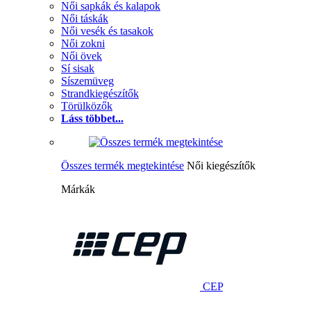
Női sapkák és kalapok
Női táskák
Női vesék és tasakok
Női zokni
Női övek
Sí sisak
Síszemüveg
Strandkiegészítők
Törülközők
Láss többet...
Összes termék megtekintése
Női kiegészítők
Márkák
CEP