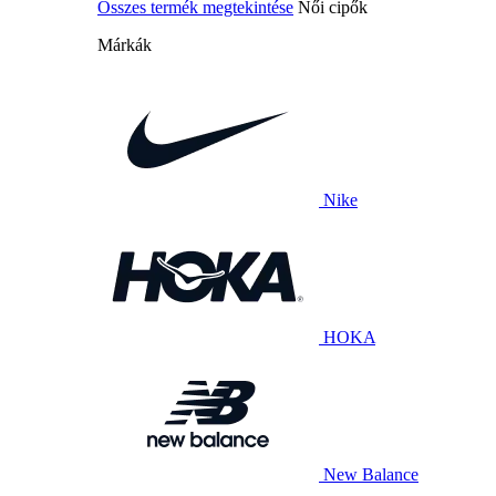
Összes termék megtekintése
Női cipők
Márkák
Nike
HOKA
New Balance