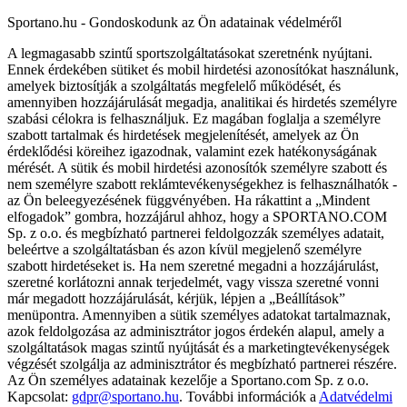
Sportano.hu - Gondoskodunk az Ön adatainak védelméről
A legmagasabb szintű sportszolgáltatásokat szeretnénk nyújtani.
Ennek érdekében sütiket és mobil hirdetési azonosítókat használunk,
amelyek biztosítják a szolgáltatás megfelelő működését, és
amennyiben hozzájárulását megadja, analitikai és hirdetés személyre
szabási célokra is felhasználjuk. Ez magában foglalja a személyre
szabott tartalmak és hirdetések megjelenítését, amelyek az Ön
érdeklődési köreihez igazodnak, valamint ezek hatékonyságának
mérését. A sütik és mobil hirdetési azonosítók személyre szabott és
nem személyre szabott reklámtevékenységekhez is felhasználhatók -
az Ön beleegyezésének függvényében. Ha rákattint a „Mindent
elfogadok” gombra, hozzájárul ahhoz, hogy a SPORTANO.COM
Sp. z o.o. és megbízható partnerei feldolgozzák személyes adatait,
beleértve a szolgáltatásban és azon kívül megjelenő személyre
szabott hirdetéseket is. Ha nem szeretné megadni a hozzájárulást,
szeretné korlátozni annak terjedelmét, vagy vissza szeretné vonni
már megadott hozzájárulását, kérjük, lépjen a „Beállítások”
menüpontra. Amennyiben a sütik személyes adatokat tartalmaznak,
azok feldolgozása az adminisztrátor jogos érdekén alapul, amely a
szolgáltatások magas szintű nyújtását és a marketingtevékenységek
végzését szolgálja az adminisztrátor és megbízható partnerei részére.
Az Ön személyes adatainak kezelője a Sportano.com Sp. z o.o.
Kapcsolat:
gdpr@sportano.hu
. További információk a
Adatvédelmi