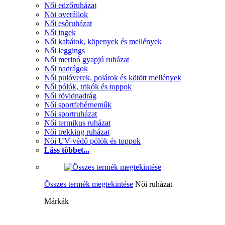
Női edzőruházat
Nöi overállok
Női esőruházat
Női ingek
Női kabátok, köpenyek és mellények
Női leggings
Női merinó gyapjú ruházat
Női nadrágok
Női pulóverek, polárok és kötött mellények
Női pólók, trikók és toppok
Női rövidnadrág
Női sportfehérneműk
Női sportruházat
Női termikus ruházat
Női trekking ruházat
Női UV-védő pólók és toppok
Láss többet...
Összes termék megtekintése
Női ruházat
Márkák