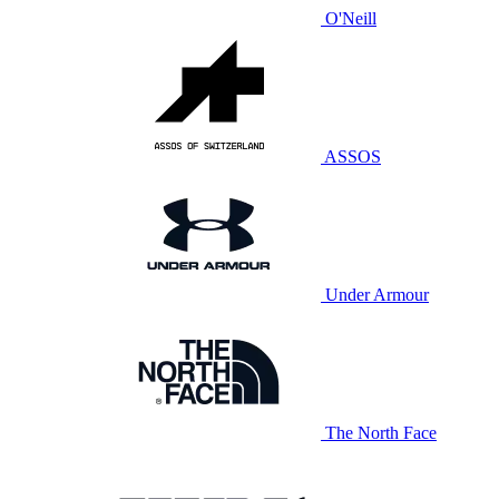
O'Neill
ASSOS
Under Armour
The North Face