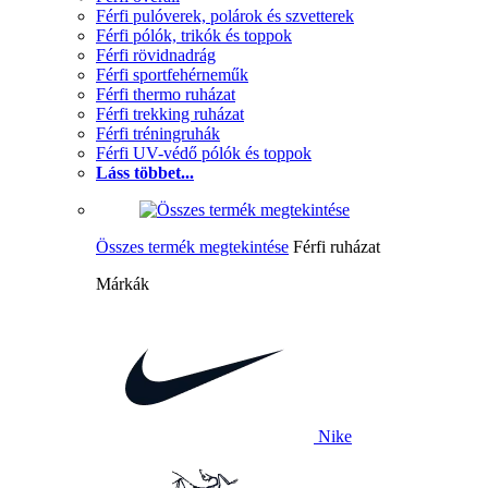
Férfi pulóverek, polárok és szvetterek
Férfi pólók, trikók és toppok
Férfi rövidnadrág
Férfi sportfehérneműk
Férfi thermo ruházat
Férfi trekking ruházat
Férfi tréningruhák
Férfi UV-védő pólók és toppok
Láss többet...
Összes termék megtekintése
Férfi ruházat
Márkák
Nike