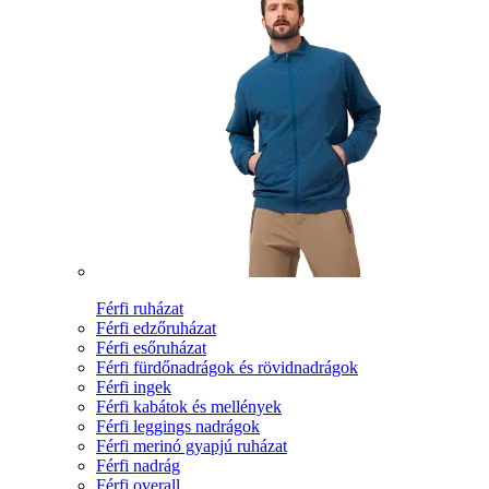
Férfi ruházat
Férfi edzőruházat
Férfi esőruházat
Férfi fürdőnadrágok és rövidnadrágok
Férfi ingek
Férfi kabátok és mellények
Férfi leggings nadrágok
Férfi merinó gyapjú ruházat
Férfi nadrág
Férfi overall