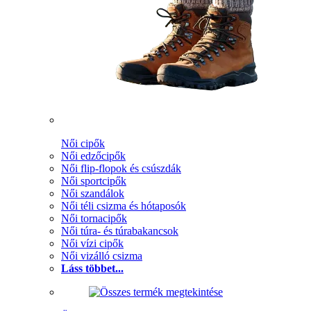
Női cipők
Női edzőcipők
Női flip-flopok és csúszdák
Női sportcipők
Női szandálok
Női téli csizma és hótaposók
Női tornacipők
Női túra- és túrabakancsok
Női vízi cipők
Női vizálló csizma
Láss többet...