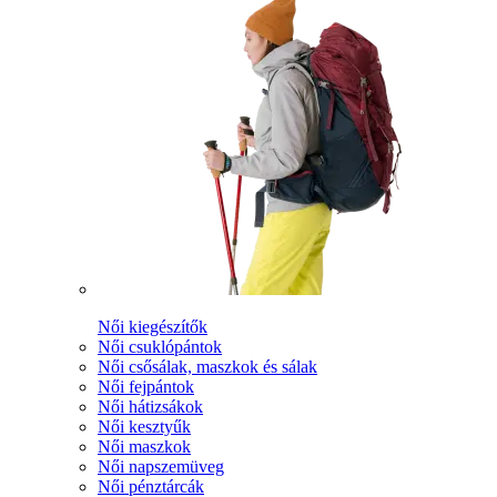
Női kiegészítők
Női csuklópántok
Női csősálak, maszkok és sálak
Női fejpántok
Női hátizsákok
Női kesztyűk
Női maszkok
Női napszemüveg
Női pénztárcák