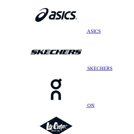
ASICS
SKECHERS
ON