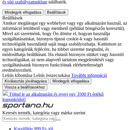
és süti szabályzatunkban
találhatók.
Mindegyik elfogadása
Beállítások
Beállítások
Amikor meglátogat egy webhelyet vagy egy alkalmazást használ, az
információ letölthető vagy menthető (például böngészőn keresztül).
Mivel azt szeretnénk, hogy Ön döntse el, hogyan használja
szolgáltatásainkat, bizonyos típusú cookie-k vagy hasonló
technológiák használatát saját maga szabályozhatja. Kattintson az
egyes kategóriák fejlécére, ha többet szeretne megtudni, és
módosíthatja beállításait. Ha elutasít bizonyos sütiket vagy hasonló
technológiákat, az nem alapvető tartalom megjelenítését vagy
szolgáltatásaink bizonyos funkcióinak elérhetetlenségét
eredményezheti.
Leírás kibontása
Leírás összecsukása
További információ
Kiválasztás jóváhagyása
Mindegyik elfogadása
Vissza a beállításokhoz
Töltsd le az alkalmazást és nyerj egy 3500 Ft értékű
kuponkódot!
Keresés termék, kategória vagy márka szerint
Kiszállítás 999 Ft- tól