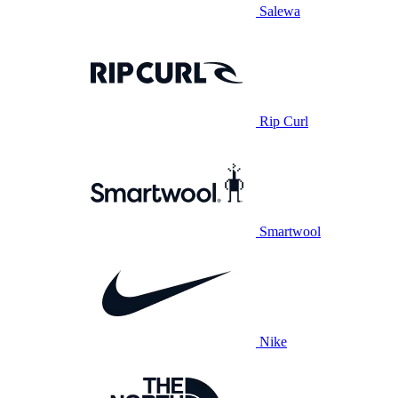
Salewa
Rip Curl
Smartwool
Nike