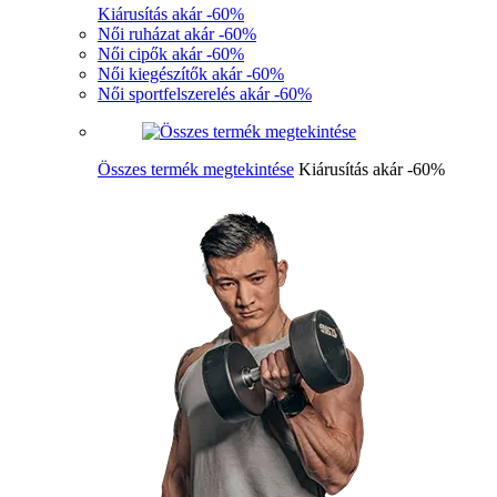
Kiárusítás akár -60%
Női ruházat akár -60%
Női cipők akár -60%
Női kiegészítők akár -60%
Női sportfelszerelés akár -60%
Összes termék megtekintése
Kiárusítás akár -60%