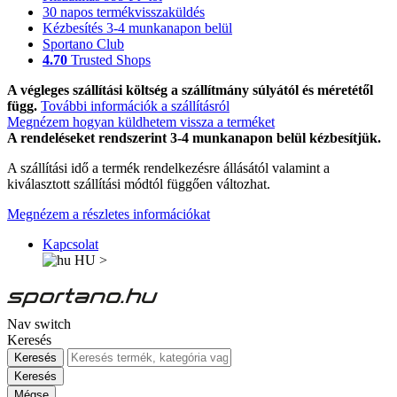
30 napos termékvisszaküldés
Kézbesítés 3-4 munkanapon belül
Sportano Club
4.70
Trusted Shops
A végleges szállítási költség a szállítmány súlyától és méretétől
függ.
További információk a szállításról
Megnézem hogyan küldhetem vissza a terméket
A rendeléseket rendszerint 3-4 munkanapon belül kézbesítjük.
A szállítási idő a termék rendelkezésre állásától valamint a
kiválasztott szállítási módtól függően változhat.
Megnézem a részletes információkat
Kapcsolat
HU
>
Nav switch
Keresés
Keresés
Keresés
Mégse