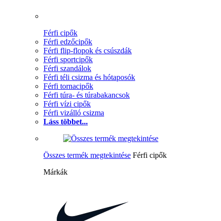
Férfi cipők
Férfi edzőcipők
Férfi flip-flopok és csúszdák
Férfi sportcipők
Férfi szandálok
Férfi téli csizma és hótaposók
Férfi tornacipők
Férfi túra- és túrabakancsok
Férfi vízi cipők
Férfi vizálló csizma
Láss többet...
Összes termék megtekintése
Férfi cipők
Márkák