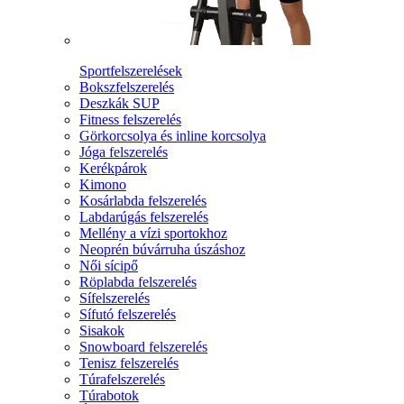
Sportfelszerelések
Bokszfelszerelés
Deszkák SUP
Fitness felszerelés
Görkorcsolya és inline korcsolya
Jóga felszerelés
Kerékpárok
Kimono
Kosárlabda felszerelés
Labdarúgás felszerelés
Mellény a vízi sportokhoz
Neoprén búvárruha úszáshoz
Női sícipő
Röplabda felszerelés
Sífelszerelés
Sífutó felszerelés
Sisakok
Snowboard felszerelés
Tenisz felszerelés
Túrafelszerelés
Túrabotok