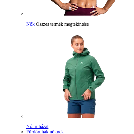
Nők
Összes termék megtekintése
Női ruházat
Fürdőruhák nőknek