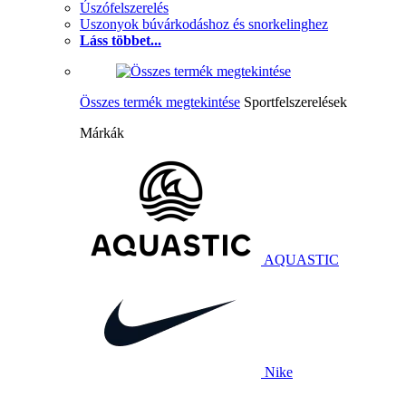
Úszófelszerelés
Uszonyok búvárkodáshoz és snorkelinghez
Láss többet...
Összes termék megtekintése
Sportfelszerelések
Márkák
AQUASTIC
Nike