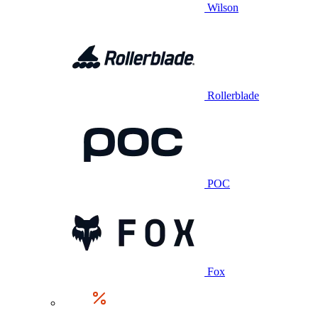
Wilson
Rollerblade
POC
Fox