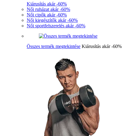
Kiárusítás akár -60%
Női ruházat akár -60%
Női cipők akár -60%
Női kiegészítők akár -60%
Női sportfelszerelés akár -60%
Összes termék megtekintése
Kiárusítás akár -60%