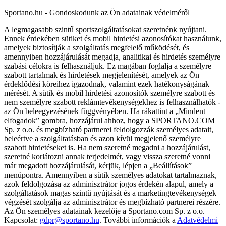
Sportano.hu - Gondoskodunk az Ön adatainak védelméről
A legmagasabb szintű sportszolgáltatásokat szeretnénk nyújtani.
Ennek érdekében sütiket és mobil hirdetési azonosítókat használunk,
amelyek biztosítják a szolgáltatás megfelelő működését, és
amennyiben hozzájárulását megadja, analitikai és hirdetés személyre
szabási célokra is felhasználjuk. Ez magában foglalja a személyre
szabott tartalmak és hirdetések megjelenítését, amelyek az Ön
érdeklődési köreihez igazodnak, valamint ezek hatékonyságának
mérését. A sütik és mobil hirdetési azonosítók személyre szabott és
nem személyre szabott reklámtevékenységekhez is felhasználhatók -
az Ön beleegyezésének függvényében. Ha rákattint a „Mindent
elfogadok” gombra, hozzájárul ahhoz, hogy a SPORTANO.COM
Sp. z o.o. és megbízható partnerei feldolgozzák személyes adatait,
beleértve a szolgáltatásban és azon kívül megjelenő személyre
szabott hirdetéseket is. Ha nem szeretné megadni a hozzájárulást,
szeretné korlátozni annak terjedelmét, vagy vissza szeretné vonni
már megadott hozzájárulását, kérjük, lépjen a „Beállítások”
menüpontra. Amennyiben a sütik személyes adatokat tartalmaznak,
azok feldolgozása az adminisztrátor jogos érdekén alapul, amely a
szolgáltatások magas szintű nyújtását és a marketingtevékenységek
végzését szolgálja az adminisztrátor és megbízható partnerei részére.
Az Ön személyes adatainak kezelője a Sportano.com Sp. z o.o.
Kapcsolat:
gdpr@sportano.hu
. További információk a
Adatvédelmi