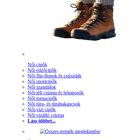
Női cipők
Női edzőcipők
Női flip-flopok és csúszdák
Női sportcipők
Női szandálok
Női téli csizma és hótaposók
Női tornacipők
Női túra- és túrabakancsok
Női vízi cipők
Női vizálló csizma
Láss többet...