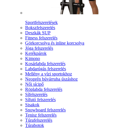
Sportfelszerelések
Bokszfelszerelés
Deszkák SUP
Fitness felszerelés
Görkorcsolya és inline korcsolya
Jóga felszerelés
Kerékpárok
Kimono
Kosárlabda felszerelés
Labdarúgás felszerelés
Mellény a vízi sportokhoz
Neoprén búvárruha úszáshoz
Női sícipő
Röplabda felszerelés
Sífelszerelés
Sífutó felszerelés
Sisakok
Snowboard felszerelés
Tenisz felszerelés
Túrafelszerelés
Túrabotok