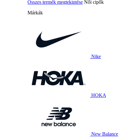
Összes termék megtekintése
Női cipők
Márkák
Nike
HOKA
New Balance