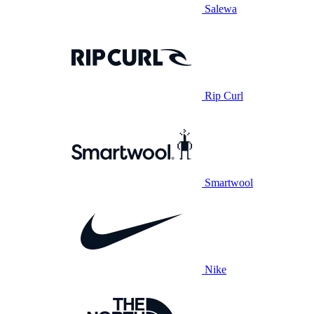
Salewa
Rip Curl
Smartwool
Nike