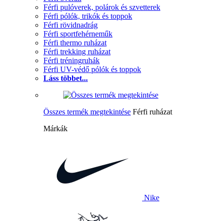
Férfi pulóverek, polárok és szvetterek
Férfi pólók, trikók és toppok
Férfi rövidnadrág
Férfi sportfehérneműk
Férfi thermo ruházat
Férfi trekking ruházat
Férfi tréningruhák
Férfi UV-védő pólók és toppok
Láss többet...
Összes termék megtekintése
Férfi ruházat
Márkák
Nike