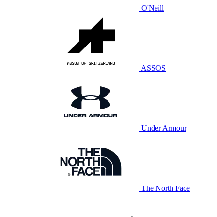
O'Neill
ASSOS
Under Armour
The North Face