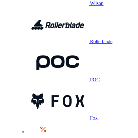
Wilson
Rollerblade
POC
Fox