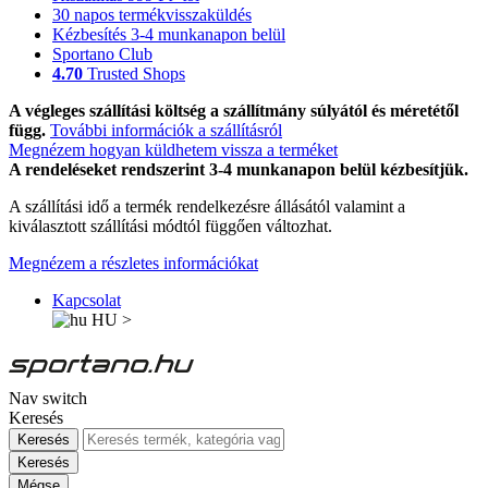
30 napos termékvisszaküldés
Kézbesítés 3-4 munkanapon belül
Sportano Club
4.70
Trusted Shops
A végleges szállítási költség a szállítmány súlyától és méretétől
függ.
További információk a szállításról
Megnézem hogyan küldhetem vissza a terméket
A rendeléseket rendszerint 3-4 munkanapon belül kézbesítjük.
A szállítási idő a termék rendelkezésre állásától valamint a
kiválasztott szállítási módtól függően változhat.
Megnézem a részletes információkat
Kapcsolat
HU
>
Nav switch
Keresés
Keresés
Keresés
Mégse