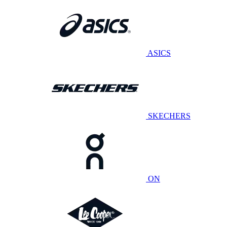
ASICS
SKECHERS
ON