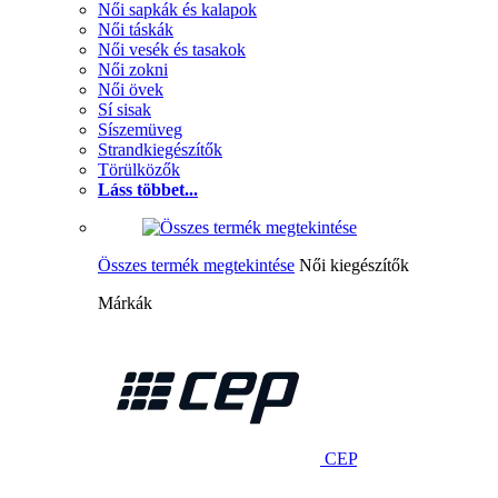
Női sapkák és kalapok
Női táskák
Női vesék és tasakok
Női zokni
Női övek
Sí sisak
Síszemüveg
Strandkiegészítők
Törülközők
Láss többet...
Összes termék megtekintése
Női kiegészítők
Márkák
CEP