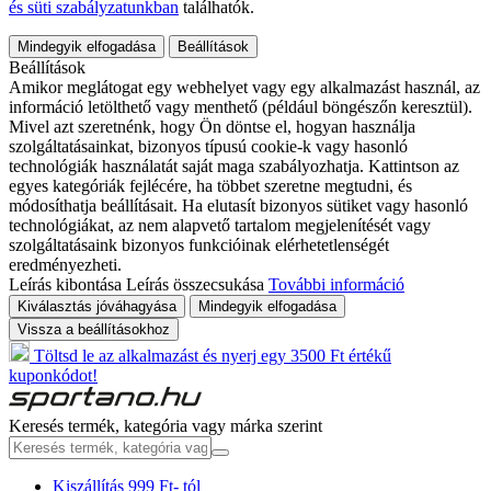
és süti szabályzatunkban
találhatók.
Mindegyik elfogadása
Beállítások
Beállítások
Amikor meglátogat egy webhelyet vagy egy alkalmazást használ, az
információ letölthető vagy menthető (például böngészőn keresztül).
Mivel azt szeretnénk, hogy Ön döntse el, hogyan használja
szolgáltatásainkat, bizonyos típusú cookie-k vagy hasonló
technológiák használatát saját maga szabályozhatja. Kattintson az
egyes kategóriák fejlécére, ha többet szeretne megtudni, és
módosíthatja beállításait. Ha elutasít bizonyos sütiket vagy hasonló
technológiákat, az nem alapvető tartalom megjelenítését vagy
szolgáltatásaink bizonyos funkcióinak elérhetetlenségét
eredményezheti.
Leírás kibontása
Leírás összecsukása
További információ
Kiválasztás jóváhagyása
Mindegyik elfogadása
Vissza a beállításokhoz
Töltsd le az alkalmazást és nyerj egy 3500 Ft értékű
kuponkódot!
Keresés termék, kategória vagy márka szerint
Kiszállítás 999 Ft- tól