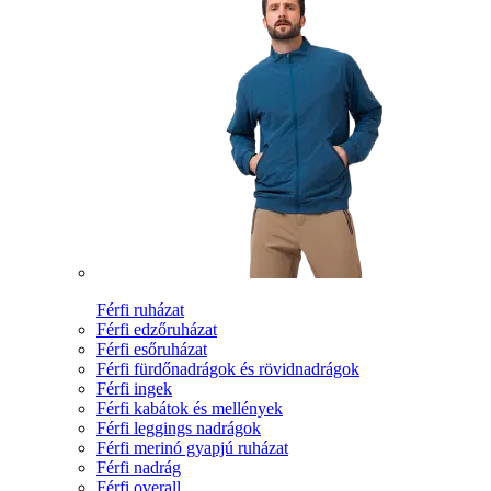
Férfi ruházat
Férfi edzőruházat
Férfi esőruházat
Férfi fürdőnadrágok és rövidnadrágok
Férfi ingek
Férfi kabátok és mellények
Férfi leggings nadrágok
Férfi merinó gyapjú ruházat
Férfi nadrág
Férfi overall