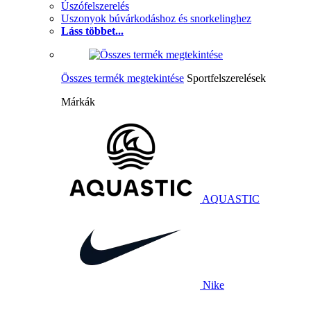
Úszófelszerelés
Uszonyok búvárkodáshoz és snorkelinghez
Láss többet...
Összes termék megtekintése
Sportfelszerelések
Márkák
AQUASTIC
Nike