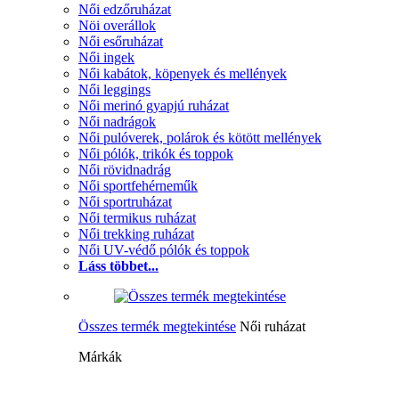
Női edzőruházat
Nöi overállok
Női esőruházat
Női ingek
Női kabátok, köpenyek és mellények
Női leggings
Női merinó gyapjú ruházat
Női nadrágok
Női pulóverek, polárok és kötött mellények
Női pólók, trikók és toppok
Női rövidnadrág
Női sportfehérneműk
Női sportruházat
Női termikus ruházat
Női trekking ruházat
Női UV-védő pólók és toppok
Láss többet...
Összes termék megtekintése
Női ruházat
Márkák