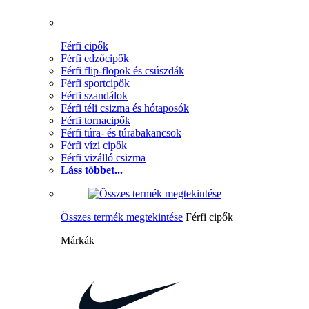
Férfi cipők
Férfi edzőcipők
Férfi flip-flopok és csúszdák
Férfi sportcipők
Férfi szandálok
Férfi téli csizma és hótaposók
Férfi tornacipők
Férfi túra- és túrabakancsok
Férfi vízi cipők
Férfi vizálló csizma
Láss többet...
Összes termék megtekintése
Férfi cipők
Márkák