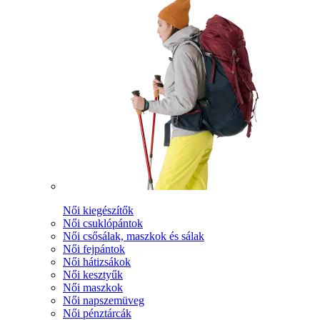
Női kiegészítők
Női csuklópántok
Női csősálak, maszkok és sálak
Női fejpántok
Női hátizsákok
Női kesztyűk
Női maszkok
Női napszemüveg
Női pénztárcák