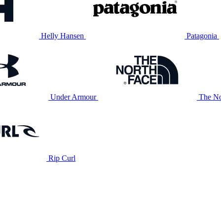
Helly Hansen
Patagonia
Under Armour
The No
Rip Curl