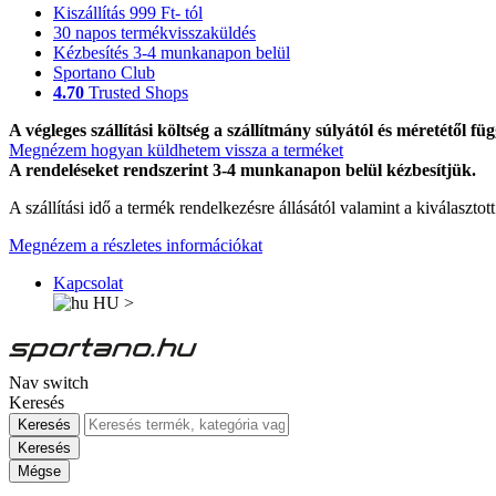
Kiszállítás 999 Ft- tól
30 napos termékvisszaküldés
Kézbesítés 3-4 munkanapon belül
Sportano Club
4.70
Trusted Shops
A végleges szállítási költség a szállítmány súlyától és méretétől füg
Megnézem hogyan küldhetem vissza a terméket
A rendeléseket rendszerint 3-4 munkanapon belül kézbesítjük.
A szállítási idő a termék rendelkezésre állásától valamint a kiválasztot
Megnézem a részletes információkat
Kapcsolat
HU
>
Nav switch
Keresés
Keresés
Keresés
Mégse