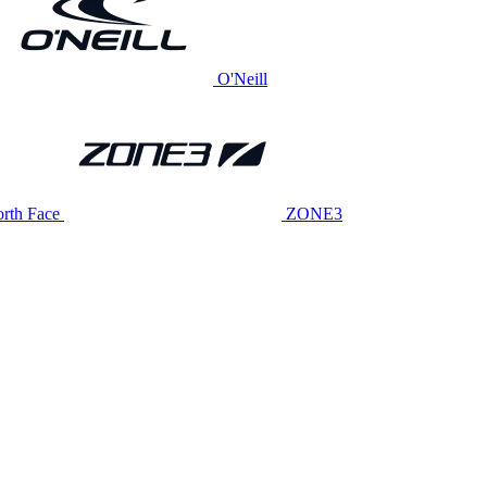
O'Neill
rth Face
ZONE3