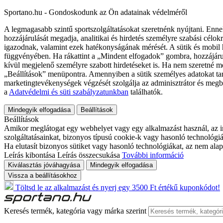
Sportano.hu - Gondoskodunk az Ön adatainak védelméről
A legmagasabb szintű sportszolgáltatásokat szeretnénk nyújtani. Enne
hozzájárulását megadja, analitikai és hirdetés személyre szabási célok
igazodnak, valamint ezek hatékonyságának mérését. A sütik és mobil 
függvényében. Ha rákattint a „Mindent elfogadok” gombra, hozzájáru
kívül megjelenő személyre szabott hirdetéseket is. Ha nem szeretné me
„Beállítások” menüpontra. Amennyiben a sütik személyes adatokat tart
marketingtevékenységek végzését szolgálja az adminisztrátor és megb
a
Adatvédelmi és süti szabályzatunkban
találhatók.
Mindegyik elfogadása
Beállítások
Beállítások
Amikor meglátogat egy webhelyet vagy egy alkalmazást használ, az in
szolgáltatásainkat, bizonyos típusú cookie-k vagy hasonló technológiák
Ha elutasít bizonyos sütiket vagy hasonló technológiákat, az nem alap
Leírás kibontása
Leírás összecsukása
További információ
Kiválasztás jóváhagyása
Mindegyik elfogadása
Vissza a beállításokhoz
Töltsd le az alkalmazást és nyerj egy 3500 Ft értékű kuponkódot!
Keresés termék, kategória vagy márka szerint