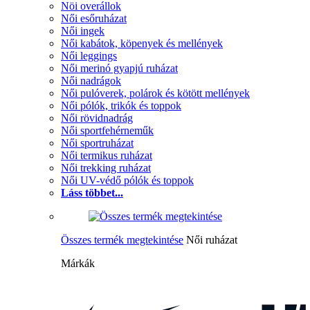
Nöi overállok
Női esőruházat
Női ingek
Női kabátok, köpenyek és mellények
Női leggings
Női merinó gyapjú ruházat
Női nadrágok
Női pulóverek, polárok és kötött mellények
Női pólók, trikók és toppok
Női rövidnadrág
Női sportfehérneműk
Női sportruházat
Női termikus ruházat
Női trekking ruházat
Női UV-védő pólók és toppok
Láss többet...
Összes termék megtekintése
Női ruházat
Márkák