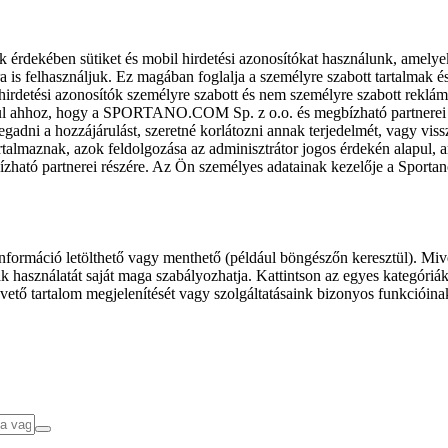
k érdekében sütiket és mobil hirdetési azonosítókat használunk, amelye
ra is felhasználjuk. Ez magában foglalja a személyre szabott tartalmak 
hirdetési azonosítók személyre szabott és nem személyre szabott rekl
l ahhoz, hogy a SPORTANO.COM Sp. z o.o. és megbízható partnerei fel
gadni a hozzájárulást, szeretné korlátozni annak terjedelmét, vagy viss
almaznak, azok feldolgozása az adminisztrátor jogos érdekén alapul, am
ízható partnerei részére. Az Ön személyes adatainak kezelője a Sporta
formáció letölthető vagy menthető (például böngészőn keresztül). Mive
 használatát saját maga szabályozhatja. Kattintson az egyes kategóriák f
vető tartalom megjelenítését vagy szolgáltatásaink bizonyos funkcióina