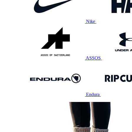
Nike
ASSOS
Endura