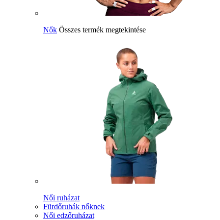
Nők
Összes termék megtekintése
Női ruházat
Fürdőruhák nőknek
Női edzőruházat