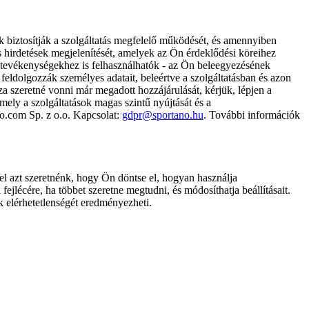
k biztosítják a szolgáltatás megfelelő működését, és amennyiben
és hirdetések megjelenítését, amelyek az Ön érdeklődési köreihez
ámtevékenységekhez is felhasználhatók - az Ön beleegyezésének
dolgozzák személyes adatait, beleértve a szolgáltatásban és azon
za szeretné vonni már megadott hozzájárulását, kérjük, lépjen a
ely a szolgáltatások magas szintű nyújtását és a
no.com Sp. z o.o. Kapcsolat:
gdpr@sportano.hu
. További információk
l azt szeretnénk, hogy Ön döntse el, hogyan használja
ejlécére, ha többet szeretne megtudni, és módosíthatja beállításait.
k elérhetetlenségét eredményezheti.