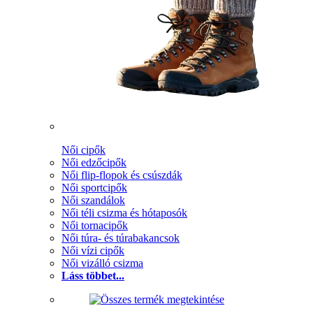
Női cipők
Női edzőcipők
Női flip-flopok és csúszdák
Női sportcipők
Női szandálok
Női téli csizma és hótaposók
Női tornacipők
Női túra- és túrabakancsok
Női vízi cipők
Női vizálló csizma
Láss többet...