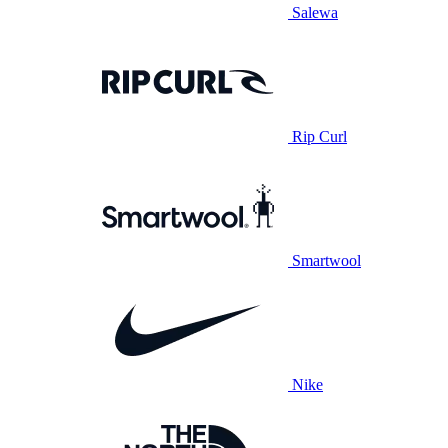
Salewa
Rip Curl
Smartwool
Nike