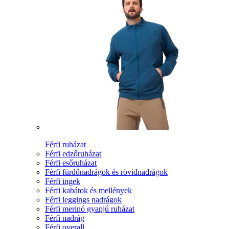
Férfi ruházat
Férfi edzőruházat
Férfi esőruházat
Férfi fürdőnadrágok és rövidnadrágok
Férfi ingek
Férfi kabátok és mellények
Férfi leggings nadrágok
Férfi merinó gyapjú ruházat
Férfi nadrág
Férfi overall