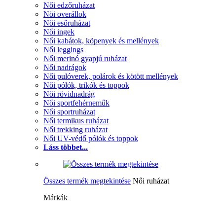
Női edzőruházat
Nöi overállok
Női esőruházat
Női ingek
Női kabátok, köpenyek és mellények
Női leggings
Női merinó gyapjú ruházat
Női nadrágok
Női pulóverek, polárok és kötött mellények
Női pólók, trikók és toppok
Női rövidnadrág
Női sportfehérneműk
Női sportruházat
Női termikus ruházat
Női trekking ruházat
Női UV-védő pólók és toppok
Láss többet...
Összes termék megtekintése
Női ruházat
Márkák