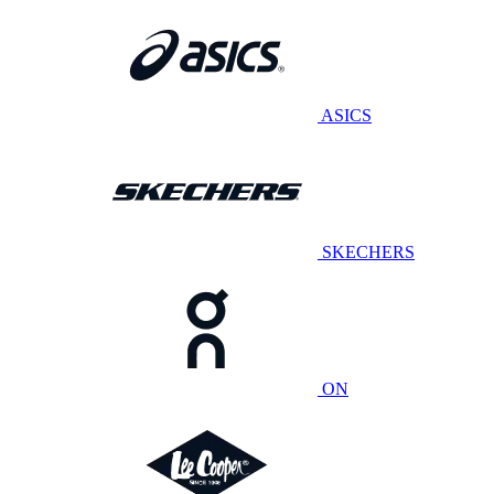
ASICS
SKECHERS
ON