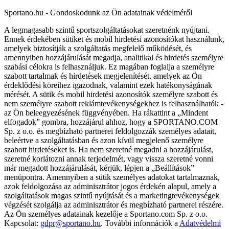
Sportano.hu - Gondoskodunk az Ön adatainak védelméről
A legmagasabb szintű sportszolgáltatásokat szeretnénk nyújtani.
Ennek érdekében sütiket és mobil hirdetési azonosítókat használunk,
amelyek biztosítják a szolgáltatás megfelelő működését, és
amennyiben hozzájárulását megadja, analitikai és hirdetés személyre
szabási célokra is felhasználjuk. Ez magában foglalja a személyre
szabott tartalmak és hirdetések megjelenítését, amelyek az Ön
érdeklődési köreihez igazodnak, valamint ezek hatékonyságának
mérését. A sütik és mobil hirdetési azonosítók személyre szabott és
nem személyre szabott reklámtevékenységekhez is felhasználhatók -
az Ön beleegyezésének függvényében. Ha rákattint a „Mindent
elfogadok” gombra, hozzájárul ahhoz, hogy a SPORTANO.COM
Sp. z o.o. és megbízható partnerei feldolgozzák személyes adatait,
beleértve a szolgáltatásban és azon kívül megjelenő személyre
szabott hirdetéseket is. Ha nem szeretné megadni a hozzájárulást,
szeretné korlátozni annak terjedelmét, vagy vissza szeretné vonni
már megadott hozzájárulását, kérjük, lépjen a „Beállítások”
menüpontra. Amennyiben a sütik személyes adatokat tartalmaznak,
azok feldolgozása az adminisztrátor jogos érdekén alapul, amely a
szolgáltatások magas szintű nyújtását és a marketingtevékenységek
végzését szolgálja az adminisztrátor és megbízható partnerei részére.
Az Ön személyes adatainak kezelője a Sportano.com Sp. z o.o.
Kapcsolat:
gdpr@sportano.hu
. További információk a
Adatvédelmi