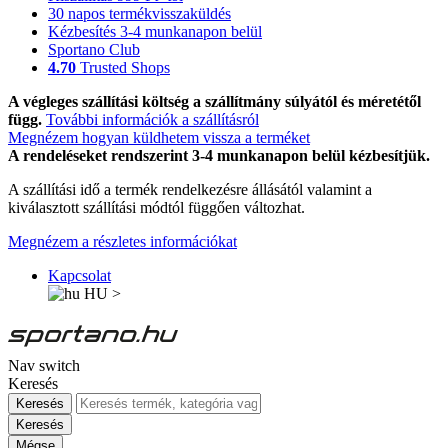
30 napos termékvisszaküldés
Kézbesítés 3-4 munkanapon belül
Sportano Club
4.70
Trusted Shops
A végleges szállítási költség a szállítmány súlyától és méretétől
függ.
További információk a szállításról
Megnézem hogyan küldhetem vissza a terméket
A rendeléseket rendszerint 3-4 munkanapon belül kézbesítjük.
A szállítási idő a termék rendelkezésre állásától valamint a
kiválasztott szállítási módtól függően változhat.
Megnézem a részletes információkat
Kapcsolat
HU
>
Nav switch
Keresés
Keresés
Keresés
Mégse