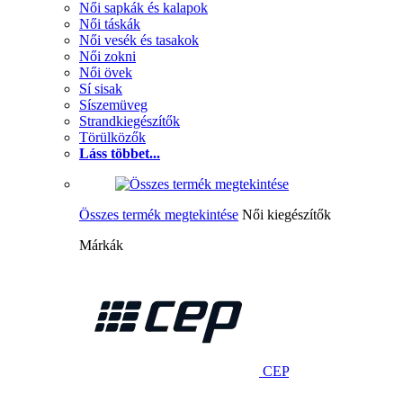
Női sapkák és kalapok
Női táskák
Női vesék és tasakok
Női zokni
Női övek
Sí sisak
Síszemüveg
Strandkiegészítők
Törülközők
Láss többet...
Összes termék megtekintése
Női kiegészítők
Márkák
CEP