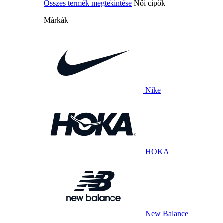
Összes termék megtekintése
Női cipők
Márkák
Nike
HOKA
New Balance