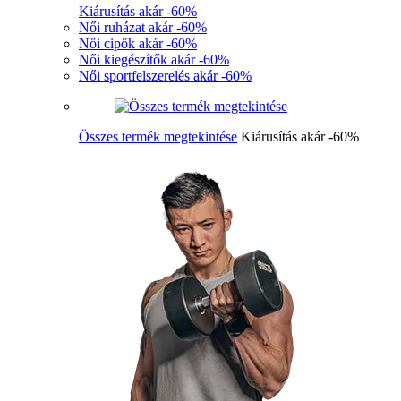
Kiárusítás akár -60%
Női ruházat akár -60%
Női cipők akár -60%
Női kiegészítők akár -60%
Női sportfelszerelés akár -60%
Összes termék megtekintése
Kiárusítás akár -60%