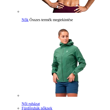
Nők
Összes termék megtekintése
Női ruházat
Fürdőruhák nőknek