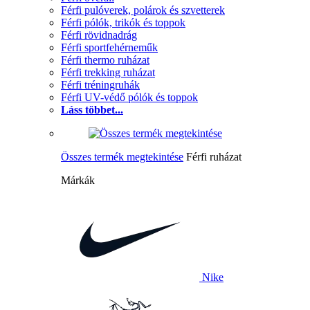
Férfi pulóverek, polárok és szvetterek
Férfi pólók, trikók és toppok
Férfi rövidnadrág
Férfi sportfehérneműk
Férfi thermo ruházat
Férfi trekking ruházat
Férfi tréningruhák
Férfi UV-védő pólók és toppok
Láss többet...
Összes termék megtekintése
Férfi ruházat
Márkák
Nike