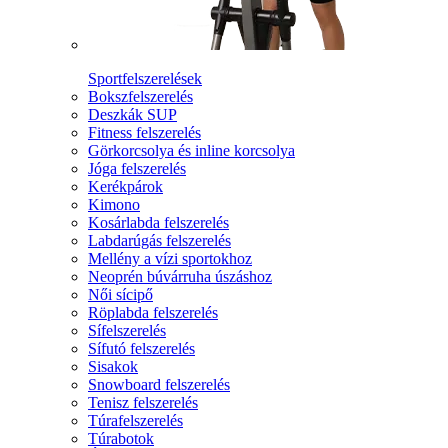
Sportfelszerelések
Bokszfelszerelés
Deszkák SUP
Fitness felszerelés
Görkorcsolya és inline korcsolya
Jóga felszerelés
Kerékpárok
Kimono
Kosárlabda felszerelés
Labdarúgás felszerelés
Mellény a vízi sportokhoz
Neoprén búvárruha úszáshoz
Női sícipő
Röplabda felszerelés
Sífelszerelés
Sífutó felszerelés
Sisakok
Snowboard felszerelés
Tenisz felszerelés
Túrafelszerelés
Túrabotok