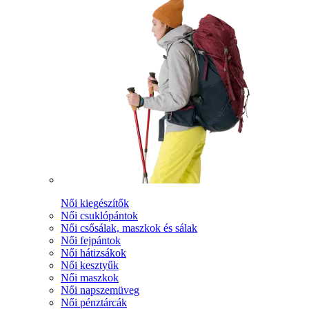
Női kiegészítők
Női csuklópántok
Női csősálak, maszkok és sálak
Női fejpántok
Női hátizsákok
Női kesztyűk
Női maszkok
Női napszemüveg
Női pénztárcák