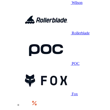
Wilson
Rollerblade
POC
Fox