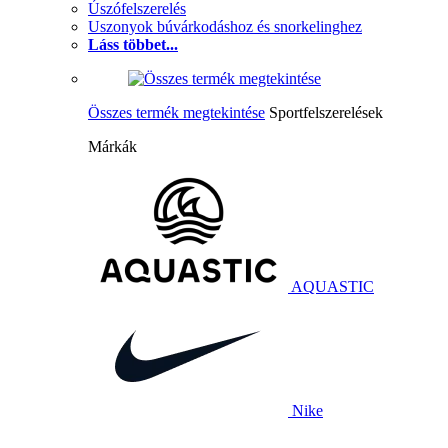
Úszófelszerelés
Uszonyok búvárkodáshoz és snorkelinghez
Láss többet...
Összes termék megtekintése
Sportfelszerelések
Márkák
AQUASTIC
Nike