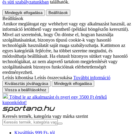
és süti szabályzatunkban
találhatók.
Mindegyik elfogadása
Beállítások
Beállítások
Amikor meglátogat egy webhelyet vagy egy alkalmazást használ, az
információ letölthető vagy menthető (például böngészőn keresztül).
Mivel azt szeretnénk, hogy Ön döntse el, hogyan használja
szolgáltatásainkat, bizonyos típusú cookie-k vagy hasonló
technológiák használatát saját maga szabályozhatja. Kattintson az
egyes kategóriák fejlécére, ha többet szeretne megtudni, és
módosíthatja beállításait. Ha elutasít bizonyos sütiket vagy hasonló
technológiákat, az nem alapvető tartalom megjelenítését vagy
szolgáltatásaink bizonyos funkcióinak elérhetetlenségét
eredményezheti.
Leírás kibontása
Leírás összecsukása
További információ
Kiválasztás jóváhagyása
Mindegyik elfogadása
Vissza a beállításokhoz
Töltsd le az alkalmazást és nyerj egy 3500 Ft értékű
kuponkódot!
Keresés termék, kategória vagy márka szerint
Kiszállítás 999 Ft- tól