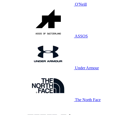
O'Neill
ASSOS
Under Armour
The North Face