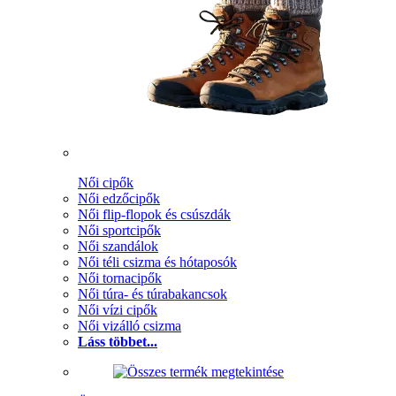
Női cipők
Női edzőcipők
Női flip-flopok és csúszdák
Női sportcipők
Női szandálok
Női téli csizma és hótaposók
Női tornacipők
Női túra- és túrabakancsok
Női vízi cipők
Női vizálló csizma
Láss többet...