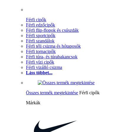
Férfi cipők
Férfi edzőcipők
Férfi flip-flopok és csúszdák
Férfi sportcipők
Férfi szandálok
Férfi téli csizma és hótaposók
Férfi tornacipők
Férfi túra- és túrabakancsok
Férfi vízi cipők
Férfi vizálló csizma
Láss többet...
Összes termék megtekintése
Férfi cipők
Márkák