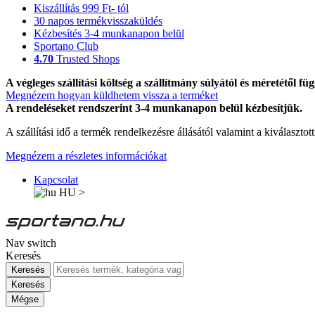
Kiszállítás 999 Ft- tól
30 napos termékvisszaküldés
Kézbesítés 3-4 munkanapon belül
Sportano Club
4.70
Trusted Shops
A végleges szállítási költség a szállítmány súlyától és méretétől füg
Megnézem hogyan küldhetem vissza a terméket
A rendeléseket rendszerint 3-4 munkanapon belül kézbesítjük.
A szállítási idő a termék rendelkezésre állásától valamint a kiválasztot
Megnézem a részletes információkat
Kapcsolat
HU
>
Nav switch
Keresés
Keresés
Keresés
Mégse