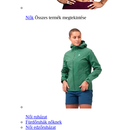
Nők
Összes termék megtekintése
Női ruházat
Fürdőruhák nőknek
Női edzőruházat