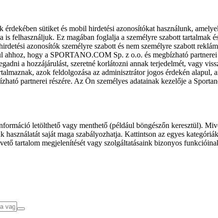
k érdekében sütiket és mobil hirdetési azonosítókat használunk, amelye
ra is felhasználjuk. Ez magában foglalja a személyre szabott tartalmak 
hirdetési azonosítók személyre szabott és nem személyre szabott rekl
l ahhoz, hogy a SPORTANO.COM Sp. z o.o. és megbízható partnerei fel
gadni a hozzájárulást, szeretné korlátozni annak terjedelmét, vagy viss
almaznak, azok feldolgozása az adminisztrátor jogos érdekén alapul, am
ízható partnerei részére. Az Ön személyes adatainak kezelője a Sporta
formáció letölthető vagy menthető (például böngészőn keresztül). Mive
 használatát saját maga szabályozhatja. Kattintson az egyes kategóriák f
vető tartalom megjelenítését vagy szolgáltatásaink bizonyos funkcióina