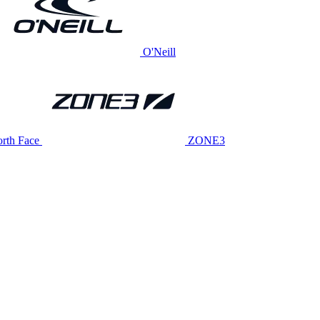
O'Neill
rth Face
ZONE3