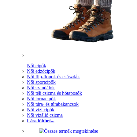
Női cipők
Női edzőcipők
Női flip-flopok és csúszdák
Női sportcipők
Női szandálok
Női téli csizma és hótaposók
Női tornacipők
Női túra- és túrabakancsok
Női vízi cipők
Női vizálló csizma
Láss többet...