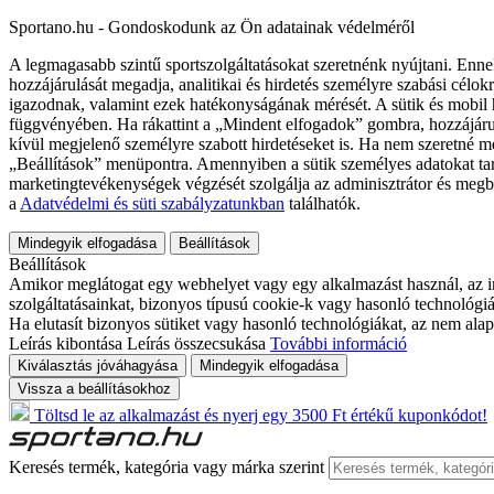
Sportano.hu - Gondoskodunk az Ön adatainak védelméről
A legmagasabb szintű sportszolgáltatásokat szeretnénk nyújtani. Enne
hozzájárulását megadja, analitikai és hirdetés személyre szabási célok
igazodnak, valamint ezek hatékonyságának mérését. A sütik és mobil 
függvényében. Ha rákattint a „Mindent elfogadok” gombra, hozzájáru
kívül megjelenő személyre szabott hirdetéseket is. Ha nem szeretné me
„Beállítások” menüpontra. Amennyiben a sütik személyes adatokat tart
marketingtevékenységek végzését szolgálja az adminisztrátor és megb
a
Adatvédelmi és süti szabályzatunkban
találhatók.
Mindegyik elfogadása
Beállítások
Beállítások
Amikor meglátogat egy webhelyet vagy egy alkalmazást használ, az in
szolgáltatásainkat, bizonyos típusú cookie-k vagy hasonló technológiák
Ha elutasít bizonyos sütiket vagy hasonló technológiákat, az nem alap
Leírás kibontása
Leírás összecsukása
További információ
Kiválasztás jóváhagyása
Mindegyik elfogadása
Vissza a beállításokhoz
Töltsd le az alkalmazást és nyerj egy 3500 Ft értékű kuponkódot!
Keresés termék, kategória vagy márka szerint