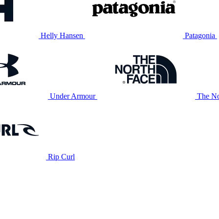
Helly Hansen
Patagonia
Under Armour
The No
Rip Curl