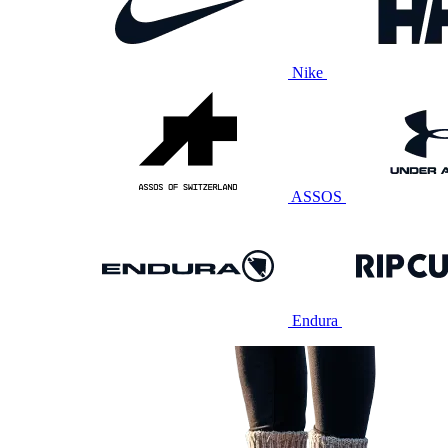
Nike
ASSOS
Endura