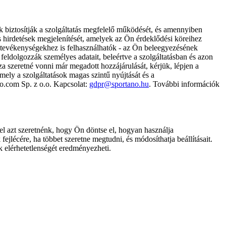
k biztosítják a szolgáltatás megfelelő működését, és amennyiben
és hirdetések megjelenítését, amelyek az Ön érdeklődési köreihez
ámtevékenységekhez is felhasználhatók - az Ön beleegyezésének
dolgozzák személyes adatait, beleértve a szolgáltatásban és azon
za szeretné vonni már megadott hozzájárulását, kérjük, lépjen a
ely a szolgáltatások magas szintű nyújtását és a
no.com Sp. z o.o. Kapcsolat:
gdpr@sportano.hu
. További információk
l azt szeretnénk, hogy Ön döntse el, hogyan használja
ejlécére, ha többet szeretne megtudni, és módosíthatja beállításait.
k elérhetetlenségét eredményezheti.