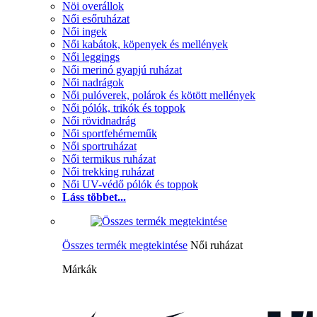
Nöi overállok
Női esőruházat
Női ingek
Női kabátok, köpenyek és mellények
Női leggings
Női merinó gyapjú ruházat
Női nadrágok
Női pulóverek, polárok és kötött mellények
Női pólók, trikók és toppok
Női rövidnadrág
Női sportfehérneműk
Női sportruházat
Női termikus ruházat
Női trekking ruházat
Női UV-védő pólók és toppok
Láss többet...
Összes termék megtekintése
Női ruházat
Márkák