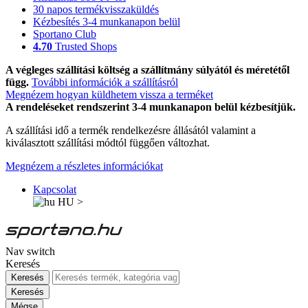
30 napos termékvisszaküldés
Kézbesítés 3-4 munkanapon belül
Sportano Club
4.70
Trusted Shops
A végleges szállítási költség a szállítmány súlyától és méretétől
függ.
További információk a szállításról
Megnézem hogyan küldhetem vissza a terméket
A rendeléseket rendszerint 3-4 munkanapon belül kézbesítjük.
A szállítási idő a termék rendelkezésre állásától valamint a
kiválasztott szállítási módtól függően változhat.
Megnézem a részletes információkat
Kapcsolat
HU
>
Nav switch
Keresés
Keresés
Keresés
Mégse