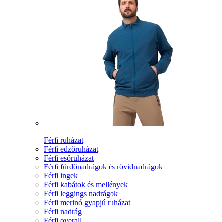
Férfi ruházat
Férfi edzőruházat
Férfi esőruházat
Férfi fürdőnadrágok és rövidnadrágok
Férfi ingek
Férfi kabátok és mellények
Férfi leggings nadrágok
Férfi merinó gyapjú ruházat
Férfi nadrág
Férfi overall