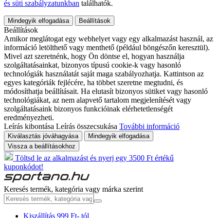
és süti szabályzatunkban
találhatók.
Mindegyik elfogadása
Beállítások
Beállítások
Amikor meglátogat egy webhelyet vagy egy alkalmazást használ, az
információ letölthető vagy menthető (például böngészőn keresztül).
Mivel azt szeretnénk, hogy Ön döntse el, hogyan használja
szolgáltatásainkat, bizonyos típusú cookie-k vagy hasonló
technológiák használatát saját maga szabályozhatja. Kattintson az
egyes kategóriák fejlécére, ha többet szeretne megtudni, és
módosíthatja beállításait. Ha elutasít bizonyos sütiket vagy hasonló
technológiákat, az nem alapvető tartalom megjelenítését vagy
szolgáltatásaink bizonyos funkcióinak elérhetetlenségét
eredményezheti.
Leírás kibontása
Leírás összecsukása
További információ
Kiválasztás jóváhagyása
Mindegyik elfogadása
Vissza a beállításokhoz
Töltsd le az alkalmazást és nyerj egy 3500 Ft értékű
kuponkódot!
Keresés termék, kategória vagy márka szerint
Kiszállítás 999 Ft- tól