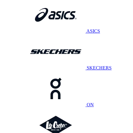
ASICS
SKECHERS
ON