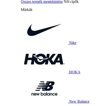
Összes termék megtekintése
Női cipők
Márkák
Nike
HOKA
New Balance