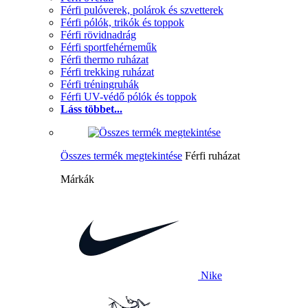
Férfi pulóverek, polárok és szvetterek
Férfi pólók, trikók és toppok
Férfi rövidnadrág
Férfi sportfehérneműk
Férfi thermo ruházat
Férfi trekking ruházat
Férfi tréningruhák
Férfi UV-védő pólók és toppok
Láss többet...
Összes termék megtekintése
Férfi ruházat
Márkák
Nike