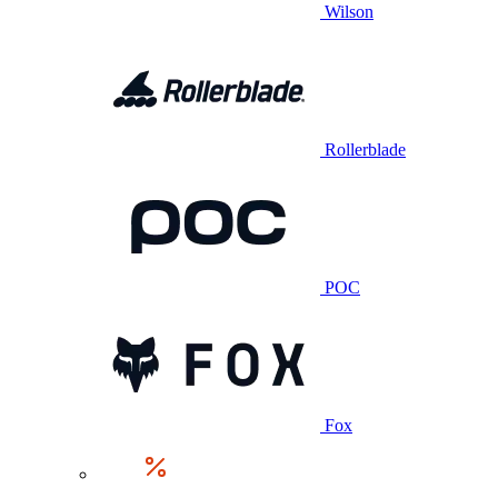
Wilson
Rollerblade
POC
Fox