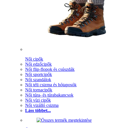
Női cipők
Női edzőcipők
Női flip-flopok és csúszdák
Női sportcipők
Női szandálok
Női téli csizma és hótaposók
Női tornacipők
Női túra- és túrabakancsok
Női vízi cipők
Női vizálló csizma
Láss többet...