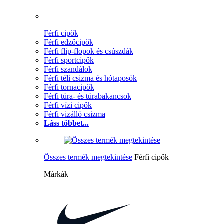
Férfi cipők
Férfi edzőcipők
Férfi flip-flopok és csúszdák
Férfi sportcipők
Férfi szandálok
Férfi téli csizma és hótaposók
Férfi tornacipők
Férfi túra- és túrabakancsok
Férfi vízi cipők
Férfi vizálló csizma
Láss többet...
Összes termék megtekintése
Férfi cipők
Márkák