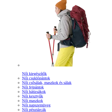
Női kiegészítők
Női csuklópántok
Női csősálak, maszkok és sálak
Női fejpántok
Női hátizsákok
Női kesztyűk
Női maszkok
Női napszemüveg
Női pénztárcák