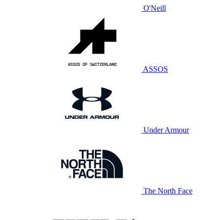
O'Neill
ASSOS
Under Armour
The North Face