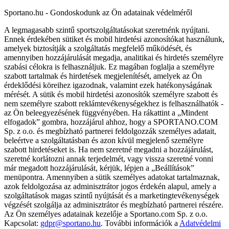
Sportano.hu - Gondoskodunk az Ön adatainak védelméről
A legmagasabb szintű sportszolgáltatásokat szeretnénk nyújtani.
Ennek érdekében sütiket és mobil hirdetési azonosítókat használunk,
amelyek biztosítják a szolgáltatás megfelelő működését, és
amennyiben hozzájárulását megadja, analitikai és hirdetés személyre
szabási célokra is felhasználjuk. Ez magában foglalja a személyre
szabott tartalmak és hirdetések megjelenítését, amelyek az Ön
érdeklődési köreihez igazodnak, valamint ezek hatékonyságának
mérését. A sütik és mobil hirdetési azonosítók személyre szabott és
nem személyre szabott reklámtevékenységekhez is felhasználhatók -
az Ön beleegyezésének függvényében. Ha rákattint a „Mindent
elfogadok” gombra, hozzájárul ahhoz, hogy a SPORTANO.COM
Sp. z o.o. és megbízható partnerei feldolgozzák személyes adatait,
beleértve a szolgáltatásban és azon kívül megjelenő személyre
szabott hirdetéseket is. Ha nem szeretné megadni a hozzájárulást,
szeretné korlátozni annak terjedelmét, vagy vissza szeretné vonni
már megadott hozzájárulását, kérjük, lépjen a „Beállítások”
menüpontra. Amennyiben a sütik személyes adatokat tartalmaznak,
azok feldolgozása az adminisztrátor jogos érdekén alapul, amely a
szolgáltatások magas szintű nyújtását és a marketingtevékenységek
végzését szolgálja az adminisztrátor és megbízható partnerei részére.
Az Ön személyes adatainak kezelője a Sportano.com Sp. z o.o.
Kapcsolat:
gdpr@sportano.hu
. További információk a
Adatvédelmi