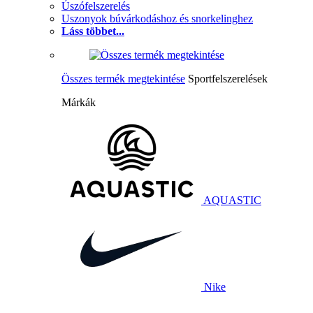
Úszófelszerelés
Uszonyok búvárkodáshoz és snorkelinghez
Láss többet...
Összes termék megtekintése
Sportfelszerelések
Márkák
AQUASTIC
Nike