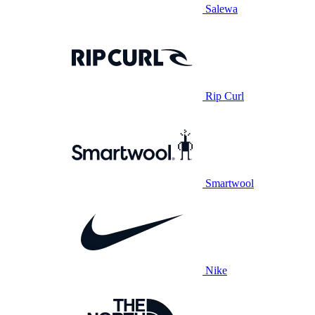
Salewa
Rip Curl
Smartwool
Nike