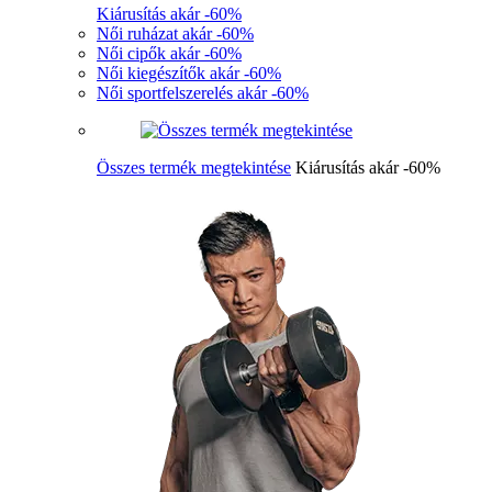
Kiárusítás akár -60%
Női ruházat akár -60%
Női cipők akár -60%
Női kiegészítők akár -60%
Női sportfelszerelés akár -60%
Összes termék megtekintése
Kiárusítás akár -60%