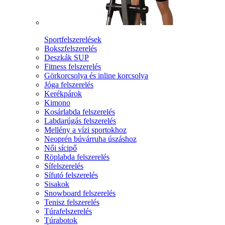
Sportfelszerelések
Bokszfelszerelés
Deszkák SUP
Fitness felszerelés
Görkorcsolya és inline korcsolya
Jóga felszerelés
Kerékpárok
Kimono
Kosárlabda felszerelés
Labdarúgás felszerelés
Mellény a vízi sportokhoz
Neoprén búvárruha úszáshoz
Női sícipő
Röplabda felszerelés
Sífelszerelés
Sífutó felszerelés
Sisakok
Snowboard felszerelés
Tenisz felszerelés
Túrafelszerelés
Túrabotok