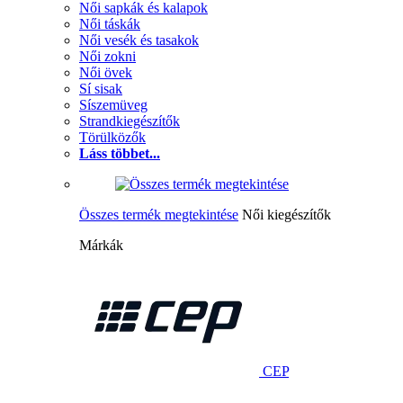
Női sapkák és kalapok
Női táskák
Női vesék és tasakok
Női zokni
Női övek
Sí sisak
Síszemüveg
Strandkiegészítők
Törülközők
Láss többet...
Összes termék megtekintése
Női kiegészítők
Márkák
CEP