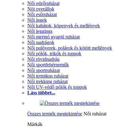
Női edzőruházat
Nöi overállok
Női esőruházat
Női ingek
Női kabátok, köpenyek és mellények
Női leggings
Női merinó gyapjú ruházat
Női nadrágok
Női pulóverek, polárok és kötött mellények
Női pólók, trikók és toppok
Női rövidnadrág
Női sportfehérneműk
Női sportruházat
Női termikus ruházat
Női trekking ruházat
Női UV-védő pólók és toppok
Láss többet...
Összes termék megtekintése
Női ruházat
Márkák