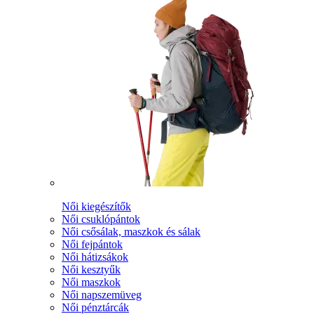
Női kiegészítők
Női csuklópántok
Női csősálak, maszkok és sálak
Női fejpántok
Női hátizsákok
Női kesztyűk
Női maszkok
Női napszemüveg
Női pénztárcák