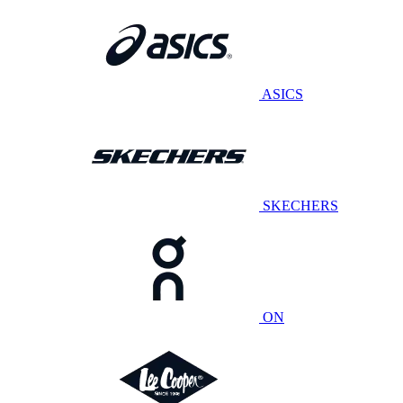
ASICS
SKECHERS
ON