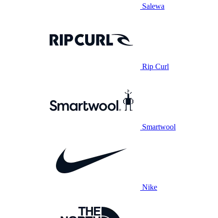
Salewa
Rip Curl
Smartwool
Nike