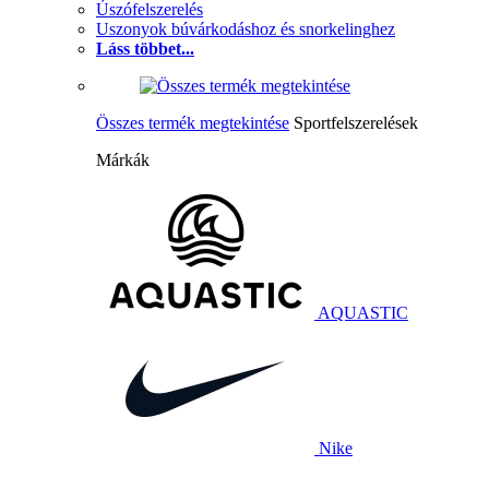
Úszófelszerelés
Uszonyok búvárkodáshoz és snorkelinghez
Láss többet...
Összes termék megtekintése
Sportfelszerelések
Márkák
AQUASTIC
Nike