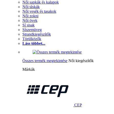
Női sapkák és kalapok
Női táskák
Női vesék és tasakok
Női zokni
Női övek
Sí sisak
Síszemüveg
Strandkiegészítők
Törülközők
Láss többet...
Összes termék megtekintése
Női kiegészítők
Márkák
CEP