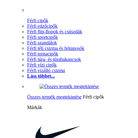
Férfi cipők
Férfi edzőcipők
Férfi flip-flopok és csúszdák
Férfi sportcipők
Férfi szandálok
Férfi téli csizma és hótaposók
Férfi tornacipők
Férfi túra- és túrabakancsok
Férfi vízi cipők
Férfi vizálló csizma
Láss többet...
Összes termék megtekintése
Férfi cipők
Márkák