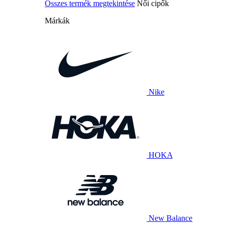
Összes termék megtekintése
Női cipők
Márkák
Nike
HOKA
New Balance