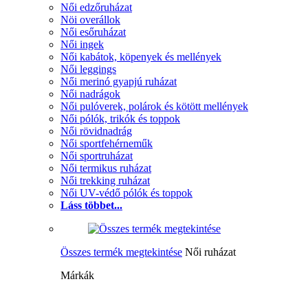
Női edzőruházat
Nöi overállok
Női esőruházat
Női ingek
Női kabátok, köpenyek és mellények
Női leggings
Női merinó gyapjú ruházat
Női nadrágok
Női pulóverek, polárok és kötött mellények
Női pólók, trikók és toppok
Női rövidnadrág
Női sportfehérneműk
Női sportruházat
Női termikus ruházat
Női trekking ruházat
Női UV-védő pólók és toppok
Láss többet...
Összes termék megtekintése
Női ruházat
Márkák