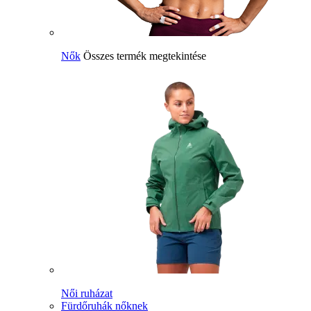
Nők
Összes termék megtekintése
Női ruházat
Fürdőruhák nőknek