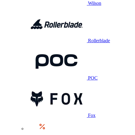
Wilson
Rollerblade
POC
Fox