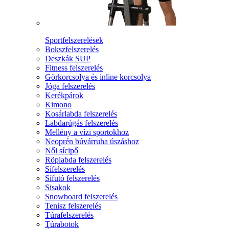
Sportfelszerelések
Bokszfelszerelés
Deszkák SUP
Fitness felszerelés
Görkorcsolya és inline korcsolya
Jóga felszerelés
Kerékpárok
Kimono
Kosárlabda felszerelés
Labdarúgás felszerelés
Mellény a vízi sportokhoz
Neoprén búvárruha úszáshoz
Női sícipő
Röplabda felszerelés
Sífelszerelés
Sífutó felszerelés
Sisakok
Snowboard felszerelés
Tenisz felszerelés
Túrafelszerelés
Túrabotok