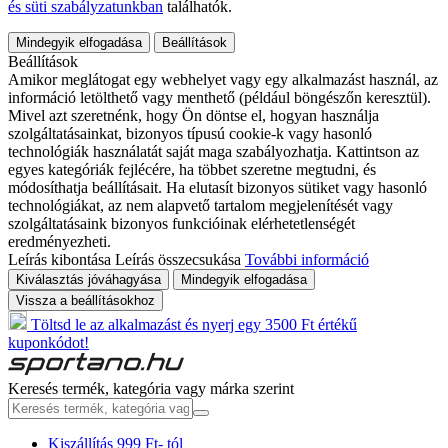
és süti szabályzatunkban
találhatók.
Mindegyik elfogadása
Beállítások
Beállítások
Amikor meglátogat egy webhelyet vagy egy alkalmazást használ, az
információ letölthető vagy menthető (például böngészőn keresztül).
Mivel azt szeretnénk, hogy Ön döntse el, hogyan használja
szolgáltatásainkat, bizonyos típusú cookie-k vagy hasonló
technológiák használatát saját maga szabályozhatja. Kattintson az
egyes kategóriák fejlécére, ha többet szeretne megtudni, és
módosíthatja beállításait. Ha elutasít bizonyos sütiket vagy hasonló
technológiákat, az nem alapvető tartalom megjelenítését vagy
szolgáltatásaink bizonyos funkcióinak elérhetetlenségét
eredményezheti.
Leírás kibontása
Leírás összecsukása
További információ
Kiválasztás jóváhagyása
Mindegyik elfogadása
Vissza a beállításokhoz
Töltsd le az alkalmazást és nyerj egy 3500 Ft értékű
kuponkódot!
Keresés termék, kategória vagy márka szerint
Kiszállítás 999 Ft- tól