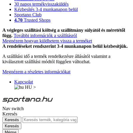
30 napos termékvisszaküldés
Kézbesítés 3-4 munkanapon belül
Sportano Club
4.70
Trusted Shops
A végleges szállítási költség a szállítmány súlyától és méretétől
függ.
További információk a szállításról
Megnézem hogyan küldhetem vissza a terméket
A rendeléseket rendszerint 3-4 munkanapon belül kézbesítjük.
A szállítási idő a termék rendelkezésre állásától valamint a
kiválasztott szállítási módtól függően változhat.
Megnézem a részletes információkat
Kapcsolat
HU
>
Nav switch
Keresés
Keresés
Keresés
Mégse