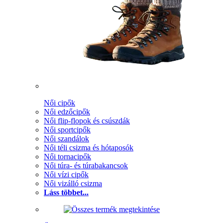
Női cipők
Női edzőcipők
Női flip-flopok és csúszdák
Női sportcipők
Női szandálok
Női téli csizma és hótaposók
Női tornacipők
Női túra- és túrabakancsok
Női vízi cipők
Női vizálló csizma
Láss többet...