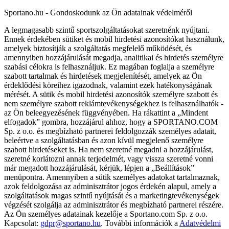
Sportano.hu - Gondoskodunk az Ön adatainak védelméről
A legmagasabb szintű sportszolgáltatásokat szeretnénk nyújtani.
Ennek érdekében sütiket és mobil hirdetési azonosítókat használunk,
amelyek biztosítják a szolgáltatás megfelelő működését, és
amennyiben hozzájárulását megadja, analitikai és hirdetés személyre
szabási célokra is felhasználjuk. Ez magában foglalja a személyre
szabott tartalmak és hirdetések megjelenítését, amelyek az Ön
érdeklődési köreihez igazodnak, valamint ezek hatékonyságának
mérését. A sütik és mobil hirdetési azonosítók személyre szabott és
nem személyre szabott reklámtevékenységekhez is felhasználhatók -
az Ön beleegyezésének függvényében. Ha rákattint a „Mindent
elfogadok” gombra, hozzájárul ahhoz, hogy a SPORTANO.COM
Sp. z o.o. és megbízható partnerei feldolgozzák személyes adatait,
beleértve a szolgáltatásban és azon kívül megjelenő személyre
szabott hirdetéseket is. Ha nem szeretné megadni a hozzájárulást,
szeretné korlátozni annak terjedelmét, vagy vissza szeretné vonni
már megadott hozzájárulását, kérjük, lépjen a „Beállítások”
menüpontra. Amennyiben a sütik személyes adatokat tartalmaznak,
azok feldolgozása az adminisztrátor jogos érdekén alapul, amely a
szolgáltatások magas szintű nyújtását és a marketingtevékenységek
végzését szolgálja az adminisztrátor és megbízható partnerei részére.
Az Ön személyes adatainak kezelője a Sportano.com Sp. z o.o.
Kapcsolat:
gdpr@sportano.hu
. További információk a
Adatvédelmi