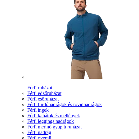
Férfi ruházat
Férfi edzőruházat
Férfi esőruházat
Férfi fürdőnadrágok és rövidnadrágok
Férfi ingek
Férfi kabátok és mellények
Férfi leggings nadrágok
Férfi merinó gyapjú ruházat
Férfi nadrág
Férfi overall