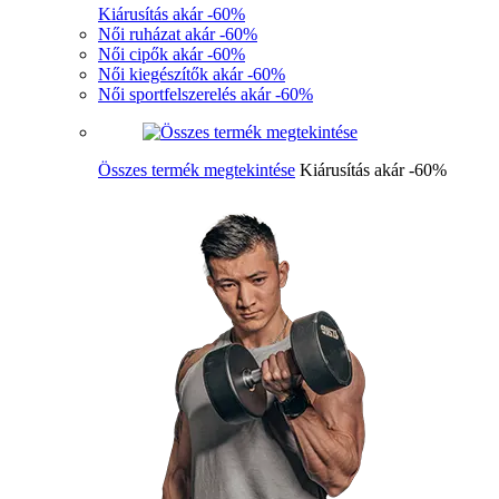
Kiárusítás akár -60%
Női ruházat akár -60%
Női cipők akár -60%
Női kiegészítők akár -60%
Női sportfelszerelés akár -60%
Összes termék megtekintése
Kiárusítás akár -60%