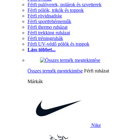
Férfi pulóverek, polárok és szvetterek
Férfi pólók, trikók és toppok
Férfi rövidnadrág
Férfi sportfehérneműk
Férfi thermo ruházat
Férfi trekking ruházat
Férfi tréningruhák
Férfi UV-védő pólók és toppok
Láss többet...
Összes termék megtekintése
Férfi ruházat
Márkák
Nike