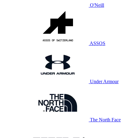
O'Neill
ASSOS
Under Armour
The North Face