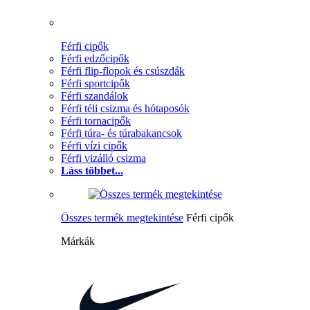
Férfi cipők
Férfi edzőcipők
Férfi flip-flopok és csúszdák
Férfi sportcipők
Férfi szandálok
Férfi téli csizma és hótaposók
Férfi tornacipők
Férfi túra- és túrabakancsok
Férfi vízi cipők
Férfi vizálló csizma
Láss többet...
Összes termék megtekintése
Férfi cipők
Márkák