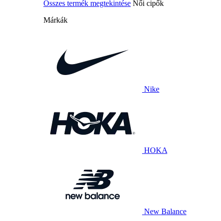
Összes termék megtekintése
Női cipők
Márkák
Nike
HOKA
New Balance