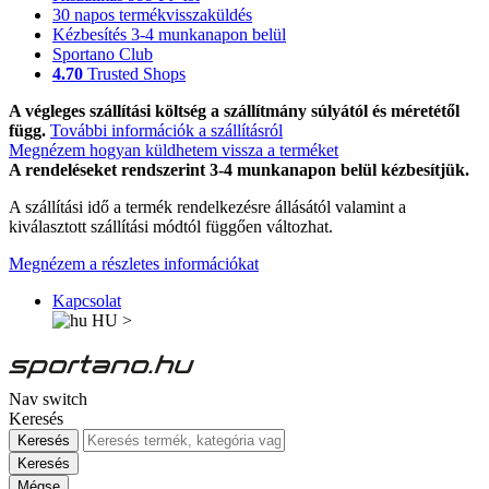
30 napos termékvisszaküldés
Kézbesítés 3-4 munkanapon belül
Sportano Club
4.70
Trusted Shops
A végleges szállítási költség a szállítmány súlyától és méretétől
függ.
További információk a szállításról
Megnézem hogyan küldhetem vissza a terméket
A rendeléseket rendszerint 3-4 munkanapon belül kézbesítjük.
A szállítási idő a termék rendelkezésre állásától valamint a
kiválasztott szállítási módtól függően változhat.
Megnézem a részletes információkat
Kapcsolat
HU
>
Nav switch
Keresés
Keresés
Keresés
Mégse