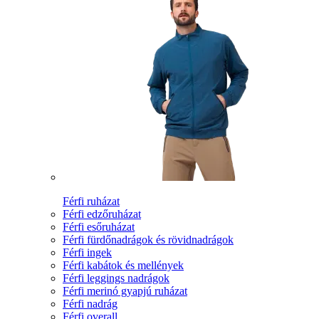
Férfi ruházat
Férfi edzőruházat
Férfi esőruházat
Férfi fürdőnadrágok és rövidnadrágok
Férfi ingek
Férfi kabátok és mellények
Férfi leggings nadrágok
Férfi merinó gyapjú ruházat
Férfi nadrág
Férfi overall