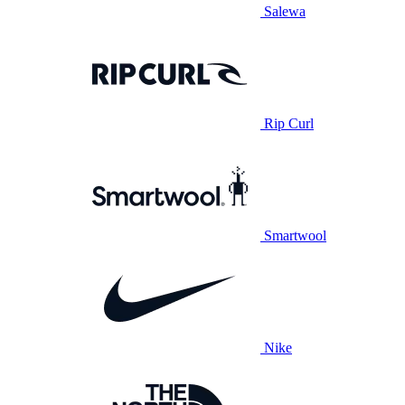
Salewa
Rip Curl
Smartwool
Nike