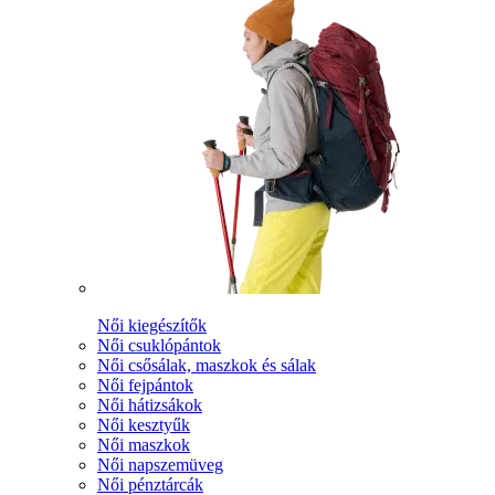
Női kiegészítők
Női csuklópántok
Női csősálak, maszkok és sálak
Női fejpántok
Női hátizsákok
Női kesztyűk
Női maszkok
Női napszemüveg
Női pénztárcák