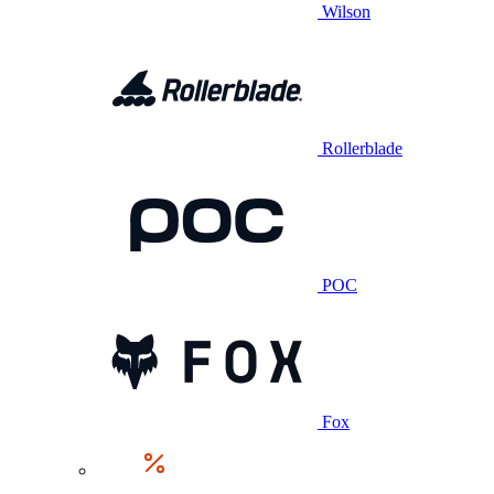
Wilson
Rollerblade
POC
Fox