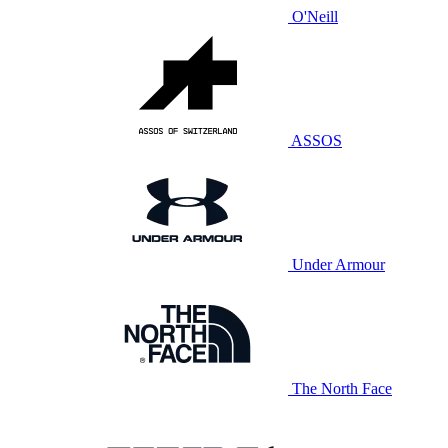
O'Neill
ASSOS
Under Armour
The North Face