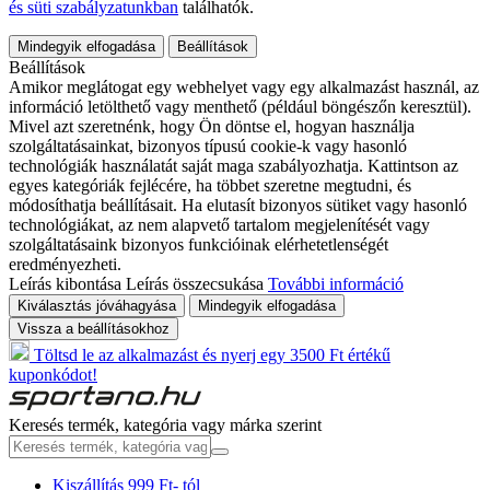
és süti szabályzatunkban
találhatók.
Mindegyik elfogadása
Beállítások
Beállítások
Amikor meglátogat egy webhelyet vagy egy alkalmazást használ, az
információ letölthető vagy menthető (például böngészőn keresztül).
Mivel azt szeretnénk, hogy Ön döntse el, hogyan használja
szolgáltatásainkat, bizonyos típusú cookie-k vagy hasonló
technológiák használatát saját maga szabályozhatja. Kattintson az
egyes kategóriák fejlécére, ha többet szeretne megtudni, és
módosíthatja beállításait. Ha elutasít bizonyos sütiket vagy hasonló
technológiákat, az nem alapvető tartalom megjelenítését vagy
szolgáltatásaink bizonyos funkcióinak elérhetetlenségét
eredményezheti.
Leírás kibontása
Leírás összecsukása
További információ
Kiválasztás jóváhagyása
Mindegyik elfogadása
Vissza a beállításokhoz
Töltsd le az alkalmazást és nyerj egy 3500 Ft értékű
kuponkódot!
Keresés termék, kategória vagy márka szerint
Kiszállítás 999 Ft- tól