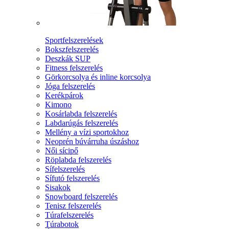
Sportfelszerelések
Bokszfelszerelés
Deszkák SUP
Fitness felszerelés
Görkorcsolya és inline korcsolya
Jóga felszerelés
Kerékpárok
Kimono
Kosárlabda felszerelés
Labdarúgás felszerelés
Mellény a vízi sportokhoz
Neoprén búvárruha úszáshoz
Női sícipő
Röplabda felszerelés
Sífelszerelés
Sífutó felszerelés
Sisakok
Snowboard felszerelés
Tenisz felszerelés
Túrafelszerelés
Túrabotok