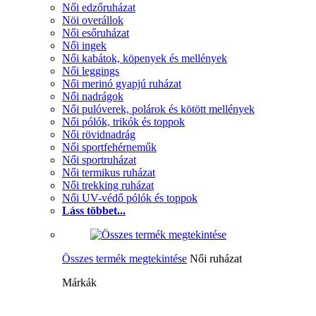
Női edzőruházat
Nöi overállok
Női esőruházat
Női ingek
Női kabátok, köpenyek és mellények
Női leggings
Női merinó gyapjú ruházat
Női nadrágok
Női pulóverek, polárok és kötött mellények
Női pólók, trikók és toppok
Női rövidnadrág
Női sportfehérneműk
Női sportruházat
Női termikus ruházat
Női trekking ruházat
Női UV-védő pólók és toppok
Láss többet...
Összes termék megtekintése
Női ruházat
Márkák