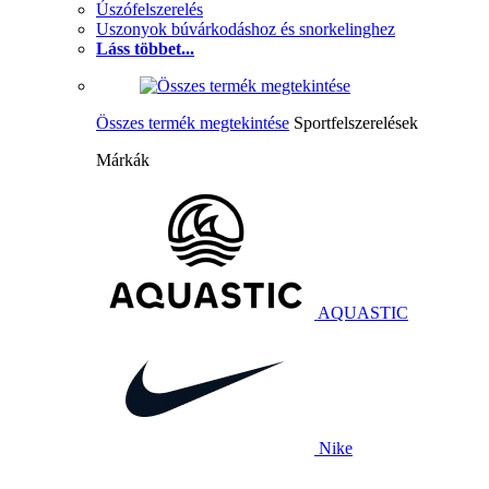
Úszófelszerelés
Uszonyok búvárkodáshoz és snorkelinghez
Láss többet...
Összes termék megtekintése
Sportfelszerelések
Márkák
AQUASTIC
Nike