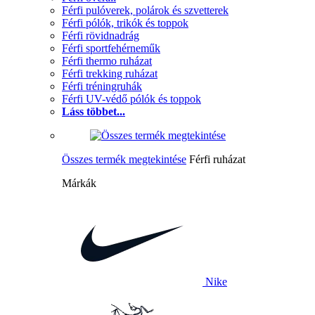
Férfi pulóverek, polárok és szvetterek
Férfi pólók, trikók és toppok
Férfi rövidnadrág
Férfi sportfehérneműk
Férfi thermo ruházat
Férfi trekking ruházat
Férfi tréningruhák
Férfi UV-védő pólók és toppok
Láss többet...
Összes termék megtekintése
Férfi ruházat
Márkák
Nike