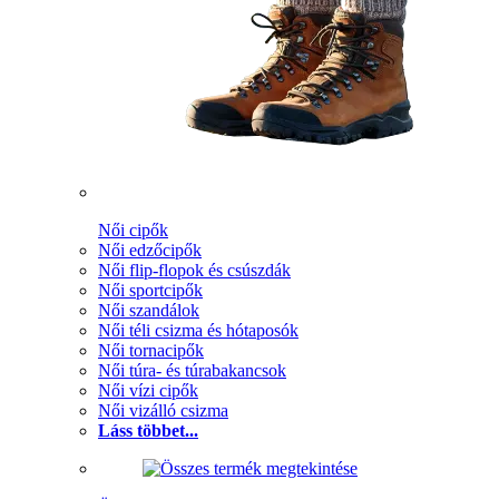
Női cipők
Női edzőcipők
Női flip-flopok és csúszdák
Női sportcipők
Női szandálok
Női téli csizma és hótaposók
Női tornacipők
Női túra- és túrabakancsok
Női vízi cipők
Női vizálló csizma
Láss többet...