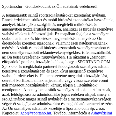
Sportano.hu - Gondoskodunk az Ön adatainak védelméről
A legmagasabb szintű sportszolgáltatásokat szeretnénk nyújtani.
Ennek érdekében sütiket és mobil hirdetési azonosítókat használunk,
amelyek biztosítják a szolgáltatás megfelelő működését, és
amennyiben hozzájárulását megadja, analitikai és hirdetés személyre
szabási célokra is felhasználjuk. Ez magában foglalja a személyre
szabott tartalmak és hirdetések megjelenítését, amelyek az Ön
érdeklődési köreihez igazodnak, valamint ezek hatékonyságának
mérését. A sütik és mobil hirdetési azonosítók személyre szabott és
nem személyre szabott reklámtevékenységekhez is felhasználhatók -
az Ön beleegyezésének függvényében. Ha rákattint a „Mindent
elfogadok” gombra, hozzájárul ahhoz, hogy a SPORTANO.COM
Sp. z o.o. és megbízható partnerei feldolgozzák személyes adatait,
beleértve a szolgáltatásban és azon kívül megjelenő személyre
szabott hirdetéseket is. Ha nem szeretné megadni a hozzájárulást,
szeretné korlátozni annak terjedelmét, vagy vissza szeretné vonni
már megadott hozzájárulását, kérjük, lépjen a „Beállítások”
menüpontra. Amennyiben a sütik személyes adatokat tartalmaznak,
azok feldolgozása az adminisztrátor jogos érdekén alapul, amely a
szolgáltatások magas szintű nyújtását és a marketingtevékenységek
végzését szolgálja az adminisztrátor és megbízható partnerei részére.
Az Ön személyes adatainak kezelője a Sportano.com Sp. z o.o.
Kapcsolat:
gdpr@sportano.hu
. További információk a
Adatvédelmi