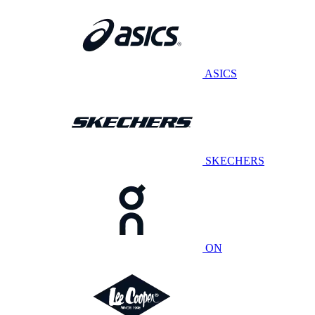
ASICS
SKECHERS
ON