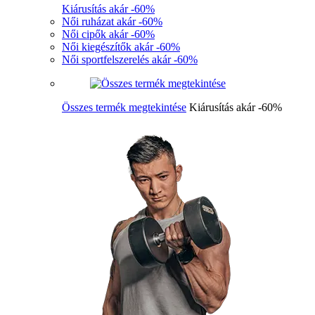
Kiárusítás akár -60%
Női ruházat akár -60%
Női cipők akár -60%
Női kiegészítők akár -60%
Női sportfelszerelés akár -60%
Összes termék megtekintése
Kiárusítás akár -60%