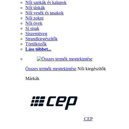
Női sapkák és kalapok
Női táskák
Női vesék és tasakok
Női zokni
Női övek
Sí sisak
Síszemüveg
Strandkiegészítők
Törülközők
Láss többet...
Összes termék megtekintése
Női kiegészítők
Márkák
CEP