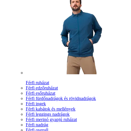
Férfi ruházat
Férfi edzőruházat
Férfi esőruházat
Férfi fürdőnadrágok és rövidnadrágok
Férfi ingek
Férfi kabátok és mellények
Férfi leggings nadrágok
Férfi merinó gyapjú ruházat
Férfi nadrág
Férfi overall