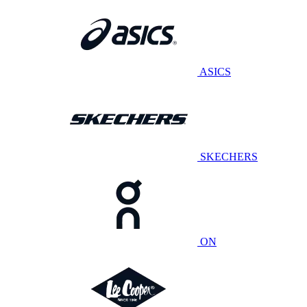
ASICS
SKECHERS
ON