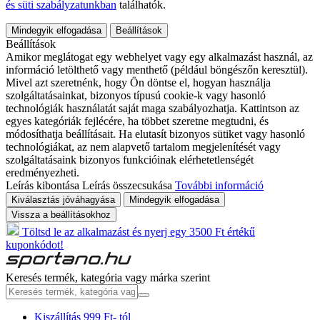
és süti szabályzatunkban
találhatók.
Mindegyik elfogadása
Beállítások
Beállítások
Amikor meglátogat egy webhelyet vagy egy alkalmazást használ, az
információ letölthető vagy menthető (például böngészőn keresztül).
Mivel azt szeretnénk, hogy Ön döntse el, hogyan használja
szolgáltatásainkat, bizonyos típusú cookie-k vagy hasonló
technológiák használatát saját maga szabályozhatja. Kattintson az
egyes kategóriák fejlécére, ha többet szeretne megtudni, és
módosíthatja beállításait. Ha elutasít bizonyos sütiket vagy hasonló
technológiákat, az nem alapvető tartalom megjelenítését vagy
szolgáltatásaink bizonyos funkcióinak elérhetetlenségét
eredményezheti.
Leírás kibontása
Leírás összecsukása
További információ
Kiválasztás jóváhagyása
Mindegyik elfogadása
Vissza a beállításokhoz
Töltsd le az alkalmazást és nyerj egy 3500 Ft értékű
kuponkódot!
Keresés termék, kategória vagy márka szerint
Kiszállítás 999 Ft- tól