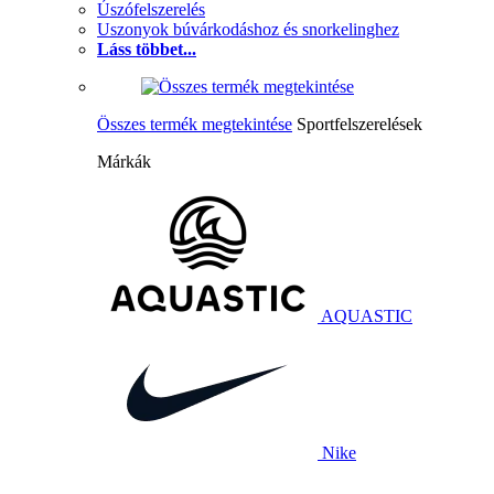
Úszófelszerelés
Uszonyok búvárkodáshoz és snorkelinghez
Láss többet...
Összes termék megtekintése
Sportfelszerelések
Márkák
AQUASTIC
Nike