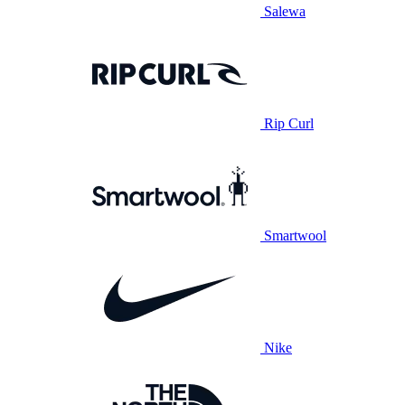
Salewa
Rip Curl
Smartwool
Nike