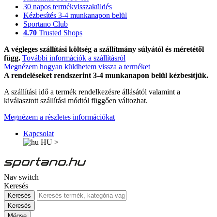
30 napos termékvisszaküldés
Kézbesítés 3-4 munkanapon belül
Sportano Club
4.70
Trusted Shops
A végleges szállítási költség a szállítmány súlyától és méretétől
függ.
További információk a szállításról
Megnézem hogyan küldhetem vissza a terméket
A rendeléseket rendszerint 3-4 munkanapon belül kézbesítjük.
A szállítási idő a termék rendelkezésre állásától valamint a
kiválasztott szállítási módtól függően változhat.
Megnézem a részletes információkat
Kapcsolat
HU
>
Nav switch
Keresés
Keresés
Keresés
Mégse