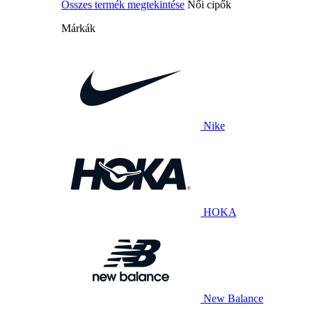
Összes termék megtekintése
Női cipők
Márkák
Nike
HOKA
New Balance