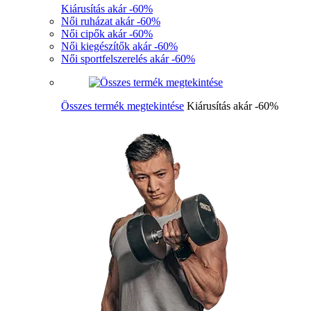
Kiárusítás akár -60%
Női ruházat akár -60%
Női cipők akár -60%
Női kiegészítők akár -60%
Női sportfelszerelés akár -60%
Összes termék megtekintése
Kiárusítás akár -60%