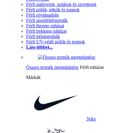
Férfi pulóverek, polárok és szvetterek
Férfi pólók, trikók és toppok
Férfi rövidnadrág
Férfi sportfehérneműk
Férfi thermo ruházat
Férfi trekking ruházat
Férfi tréningruhák
Férfi UV-védő pólók és toppok
Láss többet...
Összes termék megtekintése
Férfi ruházat
Márkák
Nike