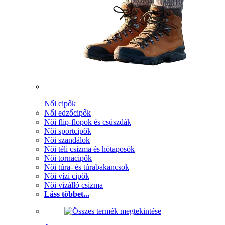
Női cipők
Női edzőcipők
Női flip-flopok és csúszdák
Női sportcipők
Női szandálok
Női téli csizma és hótaposók
Női tornacipők
Női túra- és túrabakancsok
Női vízi cipők
Női vizálló csizma
Láss többet...