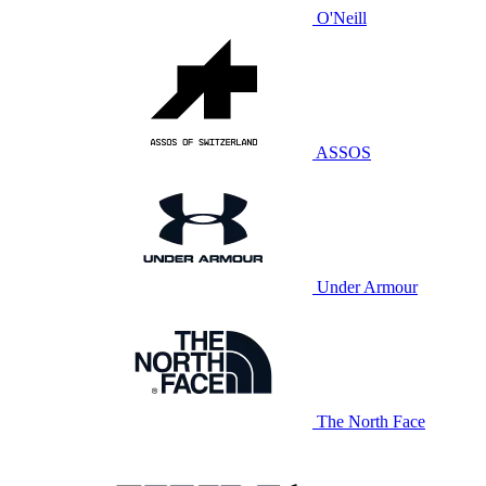
O'Neill
ASSOS
Under Armour
The North Face