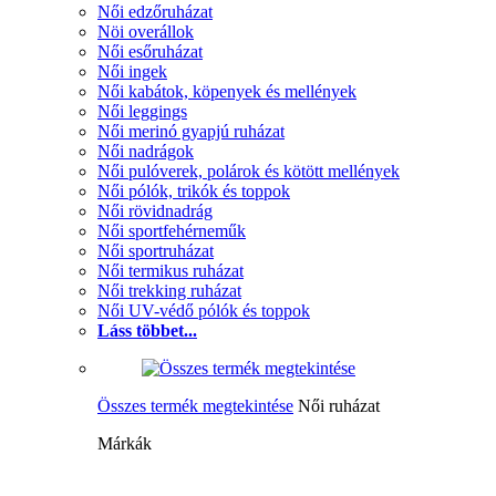
Női edzőruházat
Nöi overállok
Női esőruházat
Női ingek
Női kabátok, köpenyek és mellények
Női leggings
Női merinó gyapjú ruházat
Női nadrágok
Női pulóverek, polárok és kötött mellények
Női pólók, trikók és toppok
Női rövidnadrág
Női sportfehérneműk
Női sportruházat
Női termikus ruházat
Női trekking ruházat
Női UV-védő pólók és toppok
Láss többet...
Összes termék megtekintése
Női ruházat
Márkák