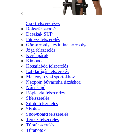
Sportfelszerelések
Bokszfelszerelés
Deszkák SUP
Fitness felszerelés
Görkorcsolya és inline korcsolya
Jóga felszerelés
Kerékpárok
Kimono
Kosárlabda felszerelés
Labdarúgás felszerelés
Mellény a vízi sportokhoz
Neoprén búvárruha úszáshoz
Női sícipő
Röplabda felszerelés
Sífelszerelés
Sífutó felszerelés
Sisakok
Snowboard felszerelés
Tenisz felszerelés
Túrafelszerelés
Túrabotok