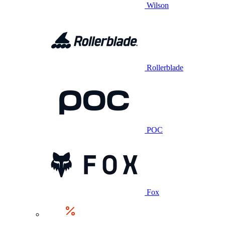
Wilson
Rollerblade
POC
Fox