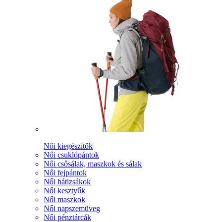
Női kiegészítők
Női csuklópántok
Női csősálak, maszkok és sálak
Női fejpántok
Női hátizsákok
Női kesztyűk
Női maszkok
Női napszemüveg
Női pénztárcák