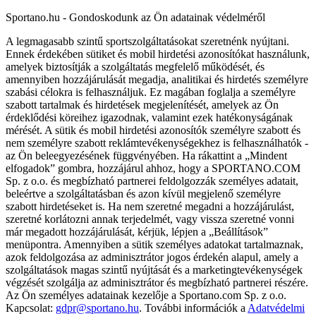
Sportano.hu - Gondoskodunk az Ön adatainak védelméről
A legmagasabb szintű sportszolgáltatásokat szeretnénk nyújtani.
Ennek érdekében sütiket és mobil hirdetési azonosítókat használunk,
amelyek biztosítják a szolgáltatás megfelelő működését, és
amennyiben hozzájárulását megadja, analitikai és hirdetés személyre
szabási célokra is felhasználjuk. Ez magában foglalja a személyre
szabott tartalmak és hirdetések megjelenítését, amelyek az Ön
érdeklődési köreihez igazodnak, valamint ezek hatékonyságának
mérését. A sütik és mobil hirdetési azonosítók személyre szabott és
nem személyre szabott reklámtevékenységekhez is felhasználhatók -
az Ön beleegyezésének függvényében. Ha rákattint a „Mindent
elfogadok” gombra, hozzájárul ahhoz, hogy a SPORTANO.COM
Sp. z o.o. és megbízható partnerei feldolgozzák személyes adatait,
beleértve a szolgáltatásban és azon kívül megjelenő személyre
szabott hirdetéseket is. Ha nem szeretné megadni a hozzájárulást,
szeretné korlátozni annak terjedelmét, vagy vissza szeretné vonni
már megadott hozzájárulását, kérjük, lépjen a „Beállítások”
menüpontra. Amennyiben a sütik személyes adatokat tartalmaznak,
azok feldolgozása az adminisztrátor jogos érdekén alapul, amely a
szolgáltatások magas szintű nyújtását és a marketingtevékenységek
végzését szolgálja az adminisztrátor és megbízható partnerei részére.
Az Ön személyes adatainak kezelője a Sportano.com Sp. z o.o.
Kapcsolat:
gdpr@sportano.hu
. További információk a
Adatvédelmi