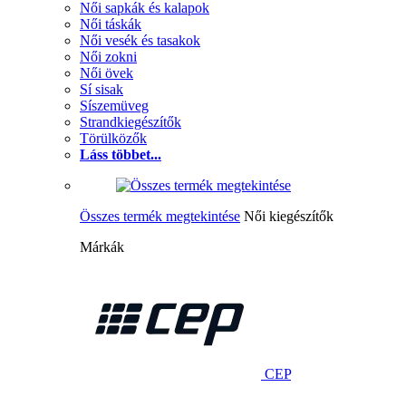
Női sapkák és kalapok
Női táskák
Női vesék és tasakok
Női zokni
Női övek
Sí sisak
Síszemüveg
Strandkiegészítők
Törülközők
Láss többet...
Összes termék megtekintése
Női kiegészítők
Márkák
CEP