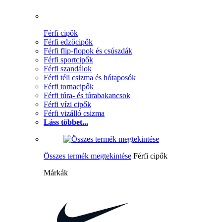
Férfi cipők
Férfi edzőcipők
Férfi flip-flopok és csúszdák
Férfi sportcipők
Férfi szandálok
Férfi téli csizma és hótaposók
Férfi tornacipők
Férfi túra- és túrabakancsok
Férfi vízi cipők
Férfi vizálló csizma
Láss többet...
Összes termék megtekintése
Férfi cipők
Márkák