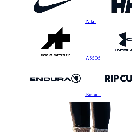
Nike
ASSOS
Endura