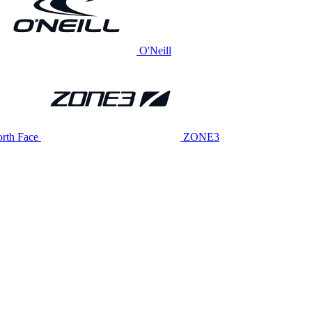
O'Neill
rth Face
ZONE3