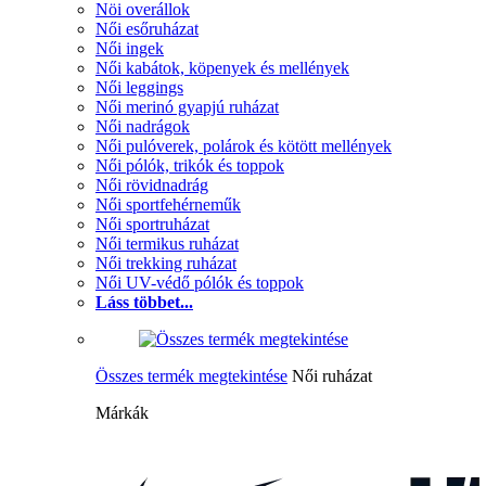
Nöi overállok
Női esőruházat
Női ingek
Női kabátok, köpenyek és mellények
Női leggings
Női merinó gyapjú ruházat
Női nadrágok
Női pulóverek, polárok és kötött mellények
Női pólók, trikók és toppok
Női rövidnadrág
Női sportfehérneműk
Női sportruházat
Női termikus ruházat
Női trekking ruházat
Női UV-védő pólók és toppok
Láss többet...
Összes termék megtekintése
Női ruházat
Márkák