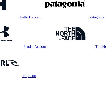
Helly Hansen
Patagonia
Under Armour
The No
Rip Curl