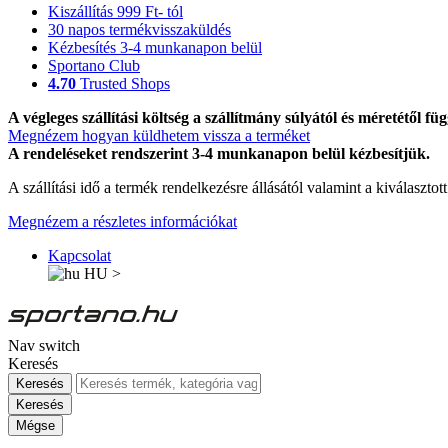
Kiszállítás 999 Ft- tól
30 napos termékvisszaküldés
Kézbesítés 3-4 munkanapon belül
Sportano Club
4.70
Trusted Shops
A végleges szállítási költség a szállítmány súlyától és méretétől füg
Megnézem hogyan küldhetem vissza a terméket
A rendeléseket rendszerint 3-4 munkanapon belül kézbesítjük.
A szállítási idő a termék rendelkezésre állásától valamint a kiválasztot
Megnézem a részletes információkat
Kapcsolat
HU
>
Nav switch
Keresés
Keresés
Keresés
Mégse