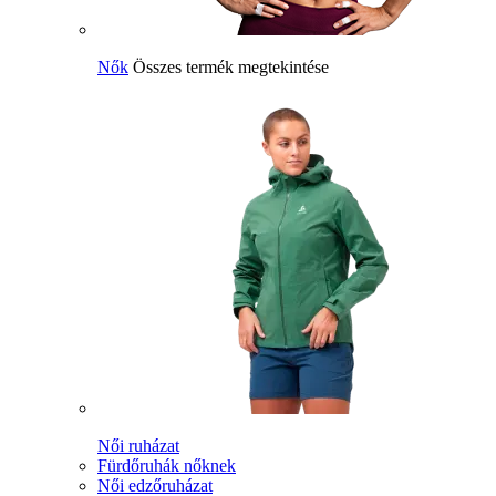
Nők
Összes termék megtekintése
Női ruházat
Fürdőruhák nőknek
Női edzőruházat