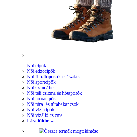
Női cipők
Női edzőcipők
Női flip-flopok és csúszdák
Női sportcipők
Női szandálok
Női téli csizma és hótaposók
Női tornacipők
Női túra- és túrabakancsok
Női vízi cipők
Női vizálló csizma
Láss többet...