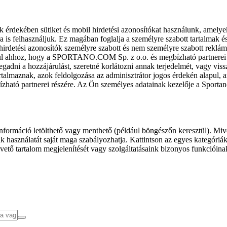
k érdekében sütiket és mobil hirdetési azonosítókat használunk, amelye
ra is felhasználjuk. Ez magában foglalja a személyre szabott tartalmak 
hirdetési azonosítók személyre szabott és nem személyre szabott rekl
l ahhoz, hogy a SPORTANO.COM Sp. z o.o. és megbízható partnerei fel
gadni a hozzájárulást, szeretné korlátozni annak terjedelmét, vagy viss
almaznak, azok feldolgozása az adminisztrátor jogos érdekén alapul, am
ízható partnerei részére. Az Ön személyes adatainak kezelője a Sporta
formáció letölthető vagy menthető (például böngészőn keresztül). Mive
 használatát saját maga szabályozhatja. Kattintson az egyes kategóriák f
vető tartalom megjelenítését vagy szolgáltatásaink bizonyos funkcióina