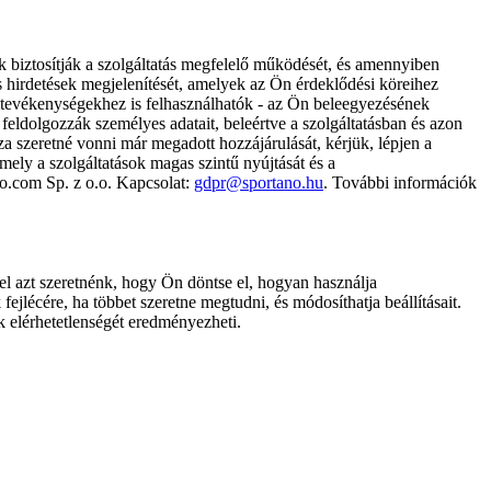
k biztosítják a szolgáltatás megfelelő működését, és amennyiben
és hirdetések megjelenítését, amelyek az Ön érdeklődési köreihez
ámtevékenységekhez is felhasználhatók - az Ön beleegyezésének
dolgozzák személyes adatait, beleértve a szolgáltatásban és azon
za szeretné vonni már megadott hozzájárulását, kérjük, lépjen a
ely a szolgáltatások magas szintű nyújtását és a
no.com Sp. z o.o. Kapcsolat:
gdpr@sportano.hu
. További információk
l azt szeretnénk, hogy Ön döntse el, hogyan használja
ejlécére, ha többet szeretne megtudni, és módosíthatja beállításait.
k elérhetetlenségét eredményezheti.