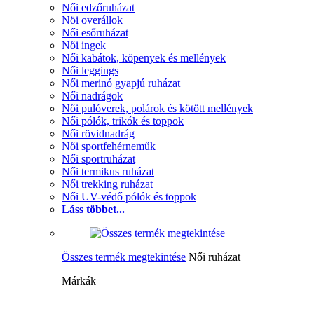
Női edzőruházat
Nöi overállok
Női esőruházat
Női ingek
Női kabátok, köpenyek és mellények
Női leggings
Női merinó gyapjú ruházat
Női nadrágok
Női pulóverek, polárok és kötött mellények
Női pólók, trikók és toppok
Női rövidnadrág
Női sportfehérneműk
Női sportruházat
Női termikus ruházat
Női trekking ruházat
Női UV-védő pólók és toppok
Láss többet...
Összes termék megtekintése
Női ruházat
Márkák