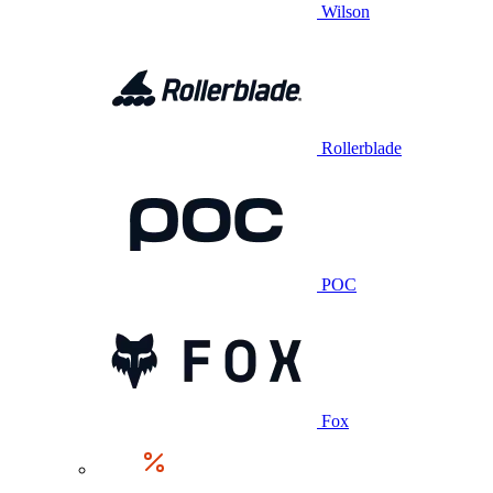
Wilson
Rollerblade
POC
Fox