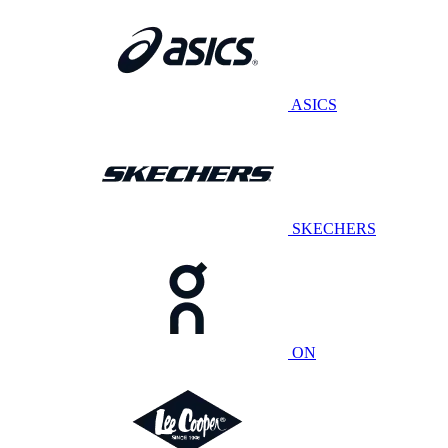
ASICS
SKECHERS
ON