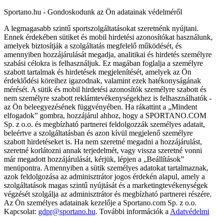
Sportano.hu - Gondoskodunk az Ön adatainak védelméről
A legmagasabb szintű sportszolgáltatásokat szeretnénk nyújtani.
Ennek érdekében sütiket és mobil hirdetési azonosítókat használunk,
amelyek biztosítják a szolgáltatás megfelelő működését, és
amennyiben hozzájárulását megadja, analitikai és hirdetés személyre
szabási célokra is felhasználjuk. Ez magában foglalja a személyre
szabott tartalmak és hirdetések megjelenítését, amelyek az Ön
érdeklődési köreihez igazodnak, valamint ezek hatékonyságának
mérését. A sütik és mobil hirdetési azonosítók személyre szabott és
nem személyre szabott reklámtevékenységekhez is felhasználhatók -
az Ön beleegyezésének függvényében. Ha rákattint a „Mindent
elfogadok” gombra, hozzájárul ahhoz, hogy a SPORTANO.COM
Sp. z o.o. és megbízható partnerei feldolgozzák személyes adatait,
beleértve a szolgáltatásban és azon kívül megjelenő személyre
szabott hirdetéseket is. Ha nem szeretné megadni a hozzájárulást,
szeretné korlátozni annak terjedelmét, vagy vissza szeretné vonni
már megadott hozzájárulását, kérjük, lépjen a „Beállítások”
menüpontra. Amennyiben a sütik személyes adatokat tartalmaznak,
azok feldolgozása az adminisztrátor jogos érdekén alapul, amely a
szolgáltatások magas szintű nyújtását és a marketingtevékenységek
végzését szolgálja az adminisztrátor és megbízható partnerei részére.
Az Ön személyes adatainak kezelője a Sportano.com Sp. z o.o.
Kapcsolat:
gdpr@sportano.hu
. További információk a
Adatvédelmi