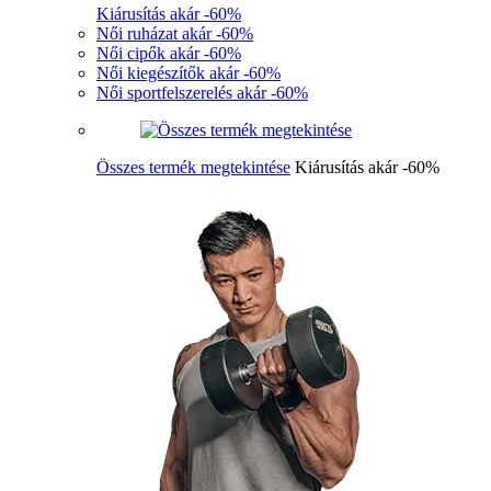
Kiárusítás akár -60%
Női ruházat akár -60%
Női cipők akár -60%
Női kiegészítők akár -60%
Női sportfelszerelés akár -60%
Összes termék megtekintése
Kiárusítás akár -60%