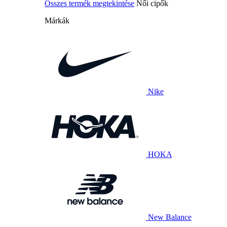
Összes termék megtekintése
Női cipők
Márkák
Nike
HOKA
New Balance