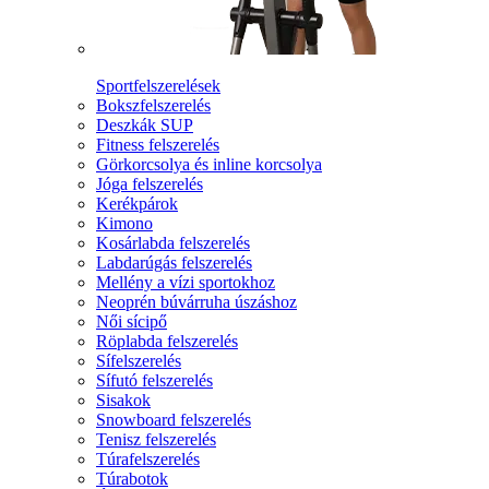
Sportfelszerelések
Bokszfelszerelés
Deszkák SUP
Fitness felszerelés
Görkorcsolya és inline korcsolya
Jóga felszerelés
Kerékpárok
Kimono
Kosárlabda felszerelés
Labdarúgás felszerelés
Mellény a vízi sportokhoz
Neoprén búvárruha úszáshoz
Női sícipő
Röplabda felszerelés
Sífelszerelés
Sífutó felszerelés
Sisakok
Snowboard felszerelés
Tenisz felszerelés
Túrafelszerelés
Túrabotok