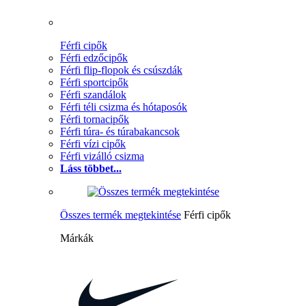
Férfi cipők
Férfi edzőcipők
Férfi flip-flopok és csúszdák
Férfi sportcipők
Férfi szandálok
Férfi téli csizma és hótaposók
Férfi tornacipők
Férfi túra- és túrabakancsok
Férfi vízi cipők
Férfi vizálló csizma
Láss többet...
Összes termék megtekintése
Férfi cipők
Márkák