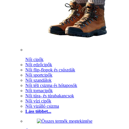
Női cipők
Női edzőcipők
Női flip-flopok és csúszdák
Női sportcipők
Női szandálok
Női téli csizma és hótaposók
Női tornacipők
Női túra- és túrabakancsok
Női vízi cipők
Női vizálló csizma
Láss többet...