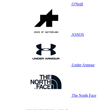
O'Neill
ASSOS
Under Armour
The North Face