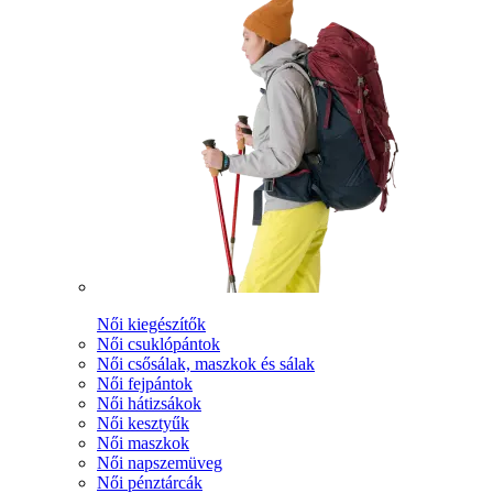
Női kiegészítők
Női csuklópántok
Női csősálak, maszkok és sálak
Női fejpántok
Női hátizsákok
Női kesztyűk
Női maszkok
Női napszemüveg
Női pénztárcák