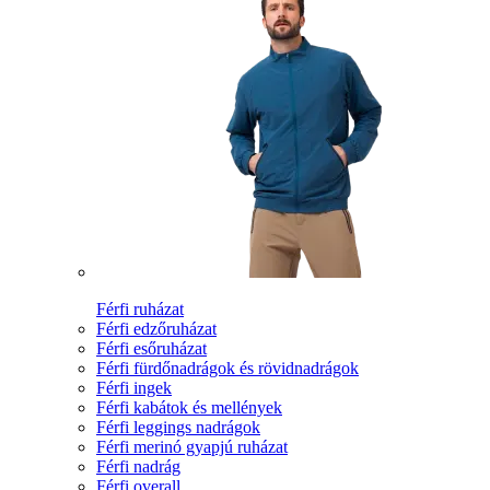
Férfi ruházat
Férfi edzőruházat
Férfi esőruházat
Férfi fürdőnadrágok és rövidnadrágok
Férfi ingek
Férfi kabátok és mellények
Férfi leggings nadrágok
Férfi merinó gyapjú ruházat
Férfi nadrág
Férfi overall