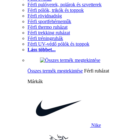
Férfi pulóverek, polárok és szvetterek
Férfi pólók, trikók és toppok
Férfi rövidnadrág
Férfi sportfehérneműk
Férfi thermo ruházat
Férfi trekking ruházat
Férfi tréningruhák
Férfi UV-védő pólók és toppok
Láss többet...
Összes termék megtekintése
Férfi ruházat
Márkák
Nike