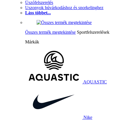
Úszófelszerelés
Uszonyok búvárkodáshoz és snorkelinghez
Láss többet...
Összes termék megtekintése
Sportfelszerelések
Márkák
AQUASTIC
Nike