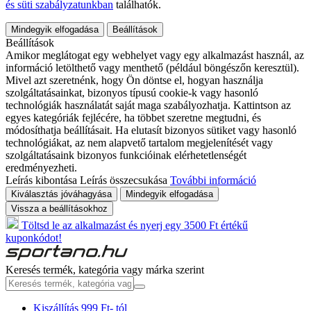
és süti szabályzatunkban
találhatók.
Mindegyik elfogadása
Beállítások
Beállítások
Amikor meglátogat egy webhelyet vagy egy alkalmazást használ, az
információ letölthető vagy menthető (például böngészőn keresztül).
Mivel azt szeretnénk, hogy Ön döntse el, hogyan használja
szolgáltatásainkat, bizonyos típusú cookie-k vagy hasonló
technológiák használatát saját maga szabályozhatja. Kattintson az
egyes kategóriák fejlécére, ha többet szeretne megtudni, és
módosíthatja beállításait. Ha elutasít bizonyos sütiket vagy hasonló
technológiákat, az nem alapvető tartalom megjelenítését vagy
szolgáltatásaink bizonyos funkcióinak elérhetetlenségét
eredményezheti.
Leírás kibontása
Leírás összecsukása
További információ
Kiválasztás jóváhagyása
Mindegyik elfogadása
Vissza a beállításokhoz
Töltsd le az alkalmazást és nyerj egy 3500 Ft értékű
kuponkódot!
Keresés termék, kategória vagy márka szerint
Kiszállítás 999 Ft- tól