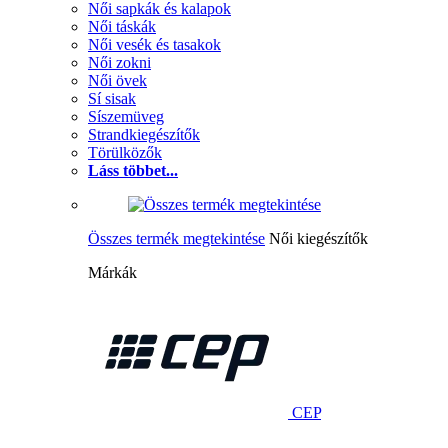
Női sapkák és kalapok
Női táskák
Női vesék és tasakok
Női zokni
Női övek
Sí sisak
Síszemüveg
Strandkiegészítők
Törülközők
Láss többet...
Összes termék megtekintése
Női kiegészítők
Márkák
CEP