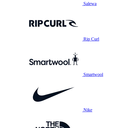
Salewa
Rip Curl
Smartwool
Nike