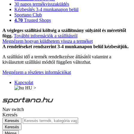
30 napos termékvisszaküldés
Kézbesítés 3-4 munkanapon belül
Sportano Club
4.70
Trusted Shops
A végleges szállítási költség a szállítmány súlyától és méretétől
függ.
További információk a szállításról
Megnézem hogyan küldhetem vissza a terméket
A rendeléseket rendszerint 3-4 munkanapon belül kézbesítjük.
A szállítási idő a termék rendelkezésre állásától valamint a
kiválasztott szállítási módtól függően változhat.
Megnézem a részletes információkat
Kapcsolat
HU
>
Nav switch
Keresés
Keresés
Keresés
Mégse