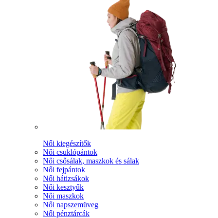
Női kiegészítők
Női csuklópántok
Női csősálak, maszkok és sálak
Női fejpántok
Női hátizsákok
Női kesztyűk
Női maszkok
Női napszemüveg
Női pénztárcák