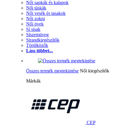
Női sapkák és kalapok
Női táskák
Női vesék és tasakok
Női zokni
Női övek
Sí sisak
Síszemüveg
Strandkiegészítők
Törülközők
Láss többet...
Összes termék megtekintése
Női kiegészítők
Márkák
CEP