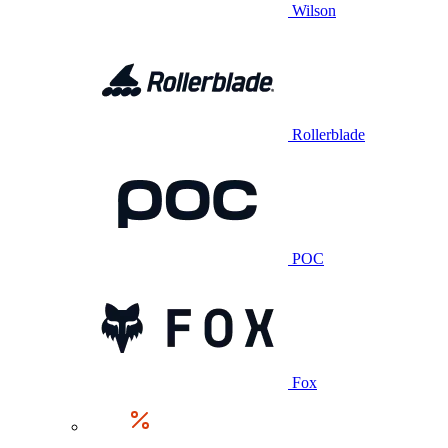
Wilson
Rollerblade
POC
Fox