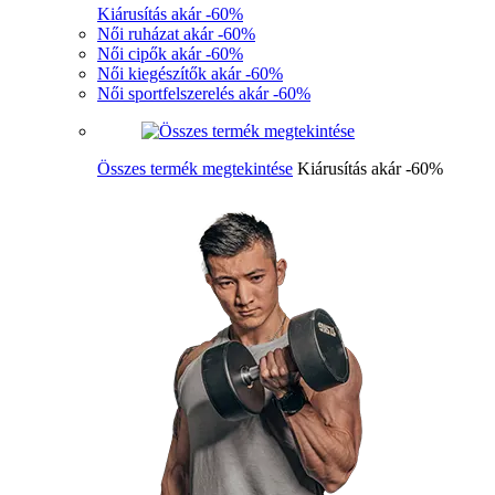
Kiárusítás akár -60%
Női ruházat akár -60%
Női cipők akár -60%
Női kiegészítők akár -60%
Női sportfelszerelés akár -60%
Összes termék megtekintése
Kiárusítás akár -60%