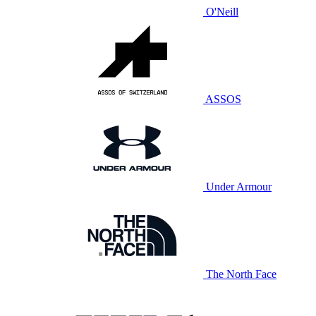
O'Neill
ASSOS
Under Armour
The North Face