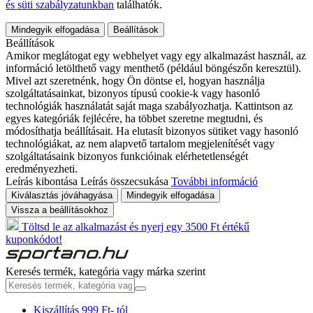
és süti szabályzatunkban
találhatók.
Mindegyik elfogadása
Beállítások
Beállítások
Amikor meglátogat egy webhelyet vagy egy alkalmazást használ, az
információ letölthető vagy menthető (például böngészőn keresztül).
Mivel azt szeretnénk, hogy Ön döntse el, hogyan használja
szolgáltatásainkat, bizonyos típusú cookie-k vagy hasonló
technológiák használatát saját maga szabályozhatja. Kattintson az
egyes kategóriák fejlécére, ha többet szeretne megtudni, és
módosíthatja beállításait. Ha elutasít bizonyos sütiket vagy hasonló
technológiákat, az nem alapvető tartalom megjelenítését vagy
szolgáltatásaink bizonyos funkcióinak elérhetetlenségét
eredményezheti.
Leírás kibontása
Leírás összecsukása
További információ
Kiválasztás jóváhagyása
Mindegyik elfogadása
Vissza a beállításokhoz
Töltsd le az alkalmazást és nyerj egy 3500 Ft értékű
kuponkódot!
Keresés termék, kategória vagy márka szerint
Kiszállítás 999 Ft- tól