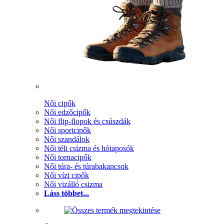
Női cipők
Női edzőcipők
Női flip-flopok és csúszdák
Női sportcipők
Női szandálok
Női téli csizma és hótaposók
Női tornacipők
Női túra- és túrabakancsok
Női vízi cipők
Női vizálló csizma
Láss többet...