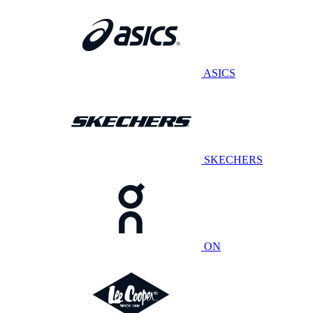
ASICS
SKECHERS
ON