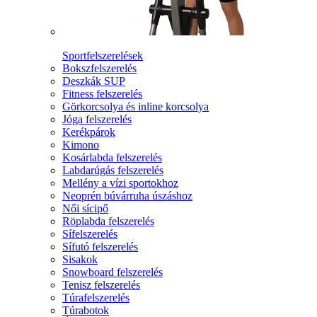
Sportfelszerelések
Bokszfelszerelés
Deszkák SUP
Fitness felszerelés
Görkorcsolya és inline korcsolya
Jóga felszerelés
Kerékpárok
Kimono
Kosárlabda felszerelés
Labdarúgás felszerelés
Mellény a vízi sportokhoz
Neoprén búvárruha úszáshoz
Női sícipő
Röplabda felszerelés
Sífelszerelés
Sífutó felszerelés
Sisakok
Snowboard felszerelés
Tenisz felszerelés
Túrafelszerelés
Túrabotok