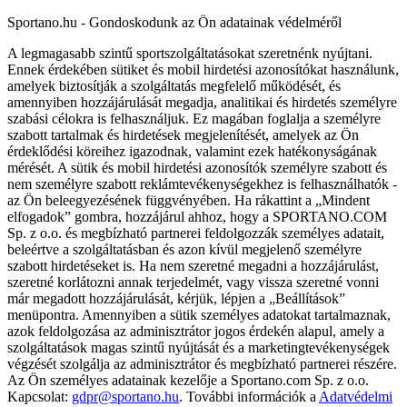
Sportano.hu - Gondoskodunk az Ön adatainak védelméről
A legmagasabb szintű sportszolgáltatásokat szeretnénk nyújtani.
Ennek érdekében sütiket és mobil hirdetési azonosítókat használunk,
amelyek biztosítják a szolgáltatás megfelelő működését, és
amennyiben hozzájárulását megadja, analitikai és hirdetés személyre
szabási célokra is felhasználjuk. Ez magában foglalja a személyre
szabott tartalmak és hirdetések megjelenítését, amelyek az Ön
érdeklődési köreihez igazodnak, valamint ezek hatékonyságának
mérését. A sütik és mobil hirdetési azonosítók személyre szabott és
nem személyre szabott reklámtevékenységekhez is felhasználhatók -
az Ön beleegyezésének függvényében. Ha rákattint a „Mindent
elfogadok” gombra, hozzájárul ahhoz, hogy a SPORTANO.COM
Sp. z o.o. és megbízható partnerei feldolgozzák személyes adatait,
beleértve a szolgáltatásban és azon kívül megjelenő személyre
szabott hirdetéseket is. Ha nem szeretné megadni a hozzájárulást,
szeretné korlátozni annak terjedelmét, vagy vissza szeretné vonni
már megadott hozzájárulását, kérjük, lépjen a „Beállítások”
menüpontra. Amennyiben a sütik személyes adatokat tartalmaznak,
azok feldolgozása az adminisztrátor jogos érdekén alapul, amely a
szolgáltatások magas szintű nyújtását és a marketingtevékenységek
végzését szolgálja az adminisztrátor és megbízható partnerei részére.
Az Ön személyes adatainak kezelője a Sportano.com Sp. z o.o.
Kapcsolat:
gdpr@sportano.hu
. További információk a
Adatvédelmi