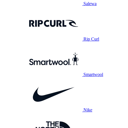
Salewa
Rip Curl
Smartwool
Nike