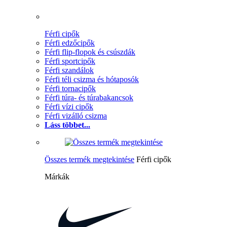
Férfi cipők
Férfi edzőcipők
Férfi flip-flopok és csúszdák
Férfi sportcipők
Férfi szandálok
Férfi téli csizma és hótaposók
Férfi tornacipők
Férfi túra- és túrabakancsok
Férfi vízi cipők
Férfi vizálló csizma
Láss többet...
Összes termék megtekintése
Férfi cipők
Márkák