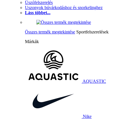
Úszófelszerelés
Uszonyok búvárkodáshoz és snorkelinghez
Láss többet...
Összes termék megtekintése
Sportfelszerelések
Márkák
AQUASTIC
Nike