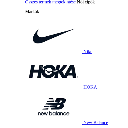
Összes termék megtekintése
Női cipők
Márkák
Nike
HOKA
New Balance