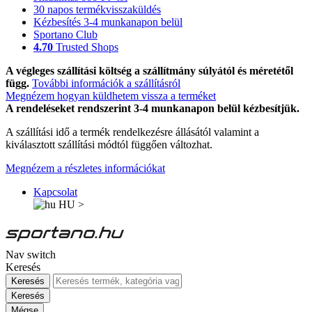
30 napos termékvisszaküldés
Kézbesítés 3-4 munkanapon belül
Sportano Club
4.70
Trusted Shops
A végleges szállítási költség a szállítmány súlyától és méretétől
függ.
További információk a szállításról
Megnézem hogyan küldhetem vissza a terméket
A rendeléseket rendszerint 3-4 munkanapon belül kézbesítjük.
A szállítási idő a termék rendelkezésre állásától valamint a
kiválasztott szállítási módtól függően változhat.
Megnézem a részletes információkat
Kapcsolat
HU
>
Nav switch
Keresés
Keresés
Keresés
Mégse