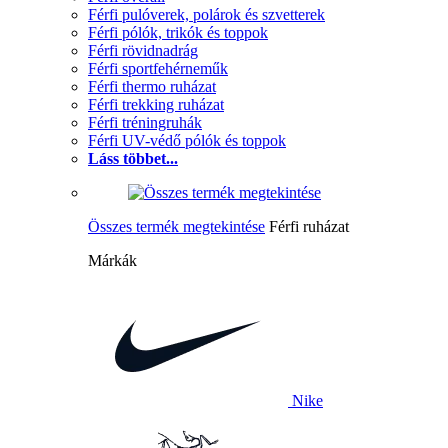
Férfi pulóverek, polárok és szvetterek
Férfi pólók, trikók és toppok
Férfi rövidnadrág
Férfi sportfehérneműk
Férfi thermo ruházat
Férfi trekking ruházat
Férfi tréningruhák
Férfi UV-védő pólók és toppok
Láss többet...
Összes termék megtekintése
Férfi ruházat
Márkák
Nike