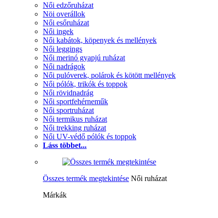
Női edzőruházat
Nöi overállok
Női esőruházat
Női ingek
Női kabátok, köpenyek és mellények
Női leggings
Női merinó gyapjú ruházat
Női nadrágok
Női pulóverek, polárok és kötött mellények
Női pólók, trikók és toppok
Női rövidnadrág
Női sportfehérneműk
Női sportruházat
Női termikus ruházat
Női trekking ruházat
Női UV-védő pólók és toppok
Láss többet...
Összes termék megtekintése
Női ruházat
Márkák