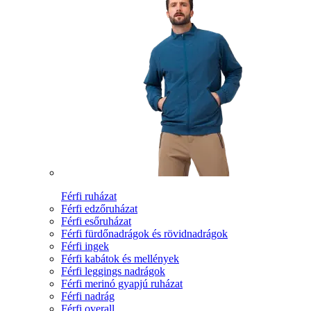
Férfi ruházat
Férfi edzőruházat
Férfi esőruházat
Férfi fürdőnadrágok és rövidnadrágok
Férfi ingek
Férfi kabátok és mellények
Férfi leggings nadrágok
Férfi merinó gyapjú ruházat
Férfi nadrág
Férfi overall