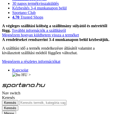
30 napos termékvisszaküldés
Kézbesítés 3-4 munkanapon belül
Sportano Club
4.70
Trusted Shops
A végleges szállítási költség a szállítmány súlyától és méretétől
függ.
További információk a szállításról
Megnézem hogyan küldhetem vissza a terméket
A rendeléseket rendszerint 3-4 munkanapon belül kézbesítjük.
A szállítási idő a termék rendelkezésre állásától valamint a
kiválasztott szállítási módtól függően változhat.
Megnézem a részletes információkat
Kapcsolat
HU
>
Nav switch
Keresés
Keresés
Keresés
Mégse