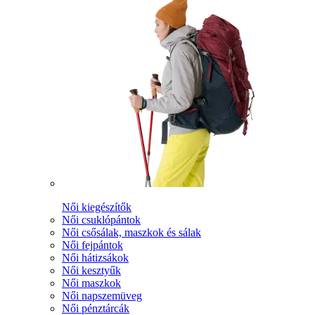
Női kiegészítők
Női csuklópántok
Női csősálak, maszkok és sálak
Női fejpántok
Női hátizsákok
Női kesztyűk
Női maszkok
Női napszemüveg
Női pénztárcák