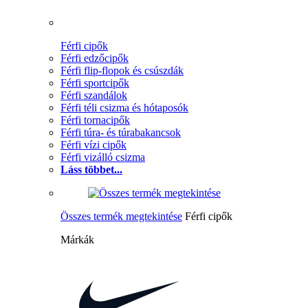
Férfi cipők
Férfi edzőcipők
Férfi flip-flopok és csúszdák
Férfi sportcipők
Férfi szandálok
Férfi téli csizma és hótaposók
Férfi tornacipők
Férfi túra- és túrabakancsok
Férfi vízi cipők
Férfi vizálló csizma
Láss többet...
Összes termék megtekintése
Férfi cipők
Márkák