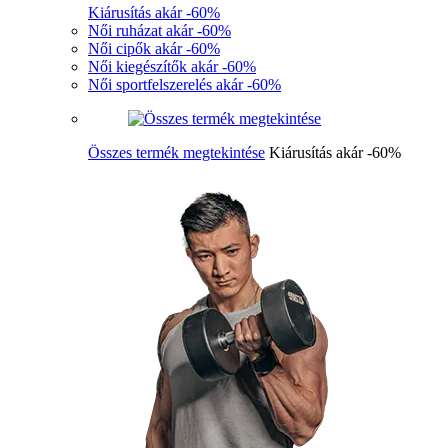
Kiárusítás akár -60%
Női ruházat akár -60%
Női cipők akár -60%
Női kiegészítők akár -60%
Női sportfelszerelés akár -60%
Összes termék megtekintése
Kiárusítás akár -60%