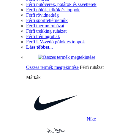
Férfi pulóverek, polárok és szvetterek
Férfi pólók, trikók és toppok
Férfi rövidnadrág
Férfi sportfehérneműk
Férfi thermo ruházat
Férfi trekking ruházat
Férfi tréningruhák
Férfi UV-védő pólók és toppok
Láss többet...
Összes termék megtekintése
Férfi ruházat
Márkák
Nike