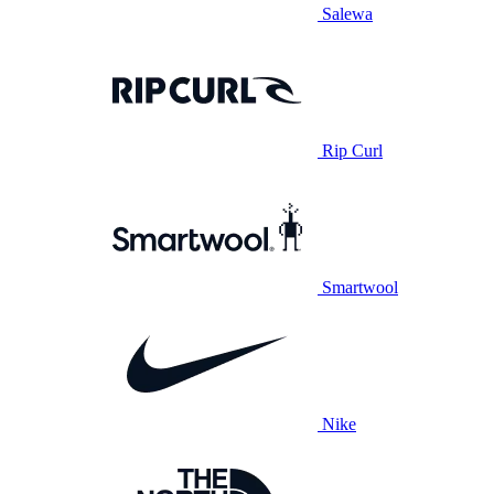
Salewa
Rip Curl
Smartwool
Nike