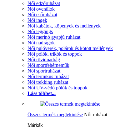
Női edzőruházat
Nöi overállok
Női esőruházat
Női ingek
Női kabátok, köpenyek és mellények
Női leggings
Női merinó gyapjú ruházat
Női nadrágok
Női pulóverek, polárok és kötött mellények
Női pólók, trikók és toppok
Női rövidnadrág
Női sportfehérneműk
Női sportruházat
Női termikus ruházat
Női trekking ruházat
Női UV-védő pólók és toppok
Láss többet...
Összes termék megtekintése
Női ruházat
Márkák