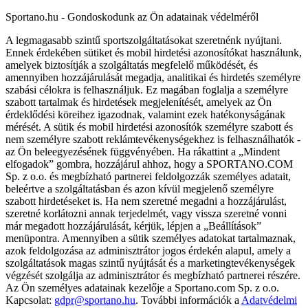
Sportano.hu - Gondoskodunk az Ön adatainak védelméről
A legmagasabb szintű sportszolgáltatásokat szeretnénk nyújtani.
Ennek érdekében sütiket és mobil hirdetési azonosítókat használunk,
amelyek biztosítják a szolgáltatás megfelelő működését, és
amennyiben hozzájárulását megadja, analitikai és hirdetés személyre
szabási célokra is felhasználjuk. Ez magában foglalja a személyre
szabott tartalmak és hirdetések megjelenítését, amelyek az Ön
érdeklődési köreihez igazodnak, valamint ezek hatékonyságának
mérését. A sütik és mobil hirdetési azonosítók személyre szabott és
nem személyre szabott reklámtevékenységekhez is felhasználhatók -
az Ön beleegyezésének függvényében. Ha rákattint a „Mindent
elfogadok” gombra, hozzájárul ahhoz, hogy a SPORTANO.COM
Sp. z o.o. és megbízható partnerei feldolgozzák személyes adatait,
beleértve a szolgáltatásban és azon kívül megjelenő személyre
szabott hirdetéseket is. Ha nem szeretné megadni a hozzájárulást,
szeretné korlátozni annak terjedelmét, vagy vissza szeretné vonni
már megadott hozzájárulását, kérjük, lépjen a „Beállítások”
menüpontra. Amennyiben a sütik személyes adatokat tartalmaznak,
azok feldolgozása az adminisztrátor jogos érdekén alapul, amely a
szolgáltatások magas szintű nyújtását és a marketingtevékenységek
végzését szolgálja az adminisztrátor és megbízható partnerei részére.
Az Ön személyes adatainak kezelője a Sportano.com Sp. z o.o.
Kapcsolat:
gdpr@sportano.hu
. További információk a
Adatvédelmi