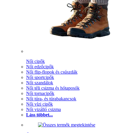
Női cipők
Női edzőcipők
Női flip-flopok és csúszdák
Női sportcipők
Női szandálok
Női téli csizma és hótaposók
Női tornacipők
Női túra- és túrabakancsok
Női vízi cipők
Női vizálló csizma
Láss többet...