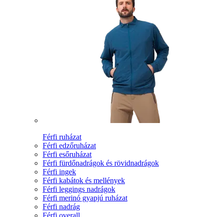
Férfi ruházat
Férfi edzőruházat
Férfi esőruházat
Férfi fürdőnadrágok és rövidnadrágok
Férfi ingek
Férfi kabátok és mellények
Férfi leggings nadrágok
Férfi merinó gyapjú ruházat
Férfi nadrág
Férfi overall