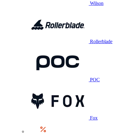
Wilson
Rollerblade
POC
Fox