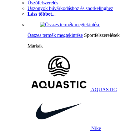
Úszófelszerelés
Uszonyok búvárkodáshoz és snorkelinghez
Láss többet...
Összes termék megtekintése
Sportfelszerelések
Márkák
AQUASTIC
Nike