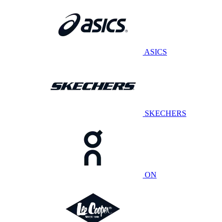
ASICS
SKECHERS
ON