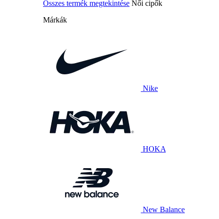
Összes termék megtekintése
Női cipők
Márkák
Nike
HOKA
New Balance