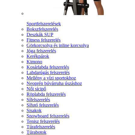
Sportfelszerelések
Bokszfelszerelés
Deszkák SUP
Fitness felszerelés
Görkorcsolya és inline korcsolya
Jóga felszerelés
Kerékpárok
Kimono
Kosárlabda felszerelés
Labdarúgás felszerelés
Mellény a vízi sportokhoz
Neoprén búvárruha úszáshoz
Női sícipő
Röplabda felszerelés
Sífelszerelés
Sífutó felszerelés
Sisakok
Snowboard felszerelés
Tenisz felszerelés
Túrafelszerelés
Túrabotok