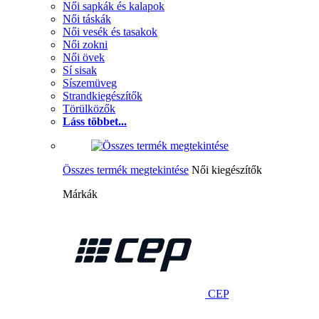
Női sapkák és kalapok
Női táskák
Női vesék és tasakok
Női zokni
Női övek
Sí sisak
Síszemüveg
Strandkiegészítők
Törülközők
Láss többet...
Összes termék megtekintése
Női kiegészítők
Márkák
CEP