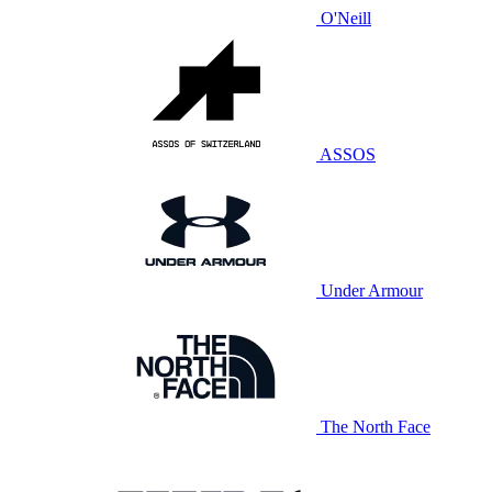
O'Neill
ASSOS
Under Armour
The North Face