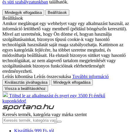
és süti szabályzatunkban
találhatók.
Mindegyik elfogadása
Beállítások
Beállítások
Amikor meglátogat egy webhelyet vagy egy alkalmazást használ, az
információ letölthető vagy menthető (például böngészőn keresztül).
Mivel azt szeretnénk, hogy Ön döntse el, hogyan használja
szolgáltatásainkat, bizonyos típusú cookie-k vagy hasonló
technológiák használatát saját maga szabályozhatja. Kattintson az
egyes kategóriák fejlécére, ha többet szeretne megtudni, és
módosíthatja beállításait. Ha elutasít bizonyos sütiket vagy hasonló
technológiákat, az nem alapvető tartalom megjelenítését vagy
szolgáltatásaink bizonyos funkcióinak elérhetetlenségét
eredményezheti.
Leírás kibontása
Leírás összecsukása
További információ
Kiválasztás jóváhagyása
Mindegyik elfogadása
Vissza a beállításokhoz
Töltsd le az alkalmazást és nyerj egy 3500 Ft értékű
kuponkódot!
Keresés termék, kategória vagy márka szerint
Kiszállítás 999 Ft- tól