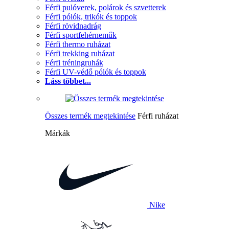
Férfi pulóverek, polárok és szvetterek
Férfi pólók, trikók és toppok
Férfi rövidnadrág
Férfi sportfehérneműk
Férfi thermo ruházat
Férfi trekking ruházat
Férfi tréningruhák
Férfi UV-védő pólók és toppok
Láss többet...
Összes termék megtekintése
Férfi ruházat
Márkák
Nike