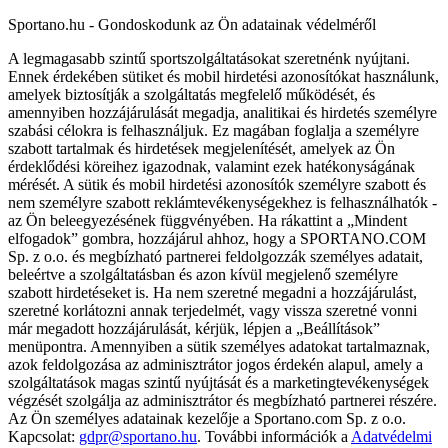
Sportano.hu - Gondoskodunk az Ön adatainak védelméről
A legmagasabb szintű sportszolgáltatásokat szeretnénk nyújtani.
Ennek érdekében sütiket és mobil hirdetési azonosítókat használunk,
amelyek biztosítják a szolgáltatás megfelelő működését, és
amennyiben hozzájárulását megadja, analitikai és hirdetés személyre
szabási célokra is felhasználjuk. Ez magában foglalja a személyre
szabott tartalmak és hirdetések megjelenítését, amelyek az Ön
érdeklődési köreihez igazodnak, valamint ezek hatékonyságának
mérését. A sütik és mobil hirdetési azonosítók személyre szabott és
nem személyre szabott reklámtevékenységekhez is felhasználhatók -
az Ön beleegyezésének függvényében. Ha rákattint a „Mindent
elfogadok” gombra, hozzájárul ahhoz, hogy a SPORTANO.COM
Sp. z o.o. és megbízható partnerei feldolgozzák személyes adatait,
beleértve a szolgáltatásban és azon kívül megjelenő személyre
szabott hirdetéseket is. Ha nem szeretné megadni a hozzájárulást,
szeretné korlátozni annak terjedelmét, vagy vissza szeretné vonni
már megadott hozzájárulását, kérjük, lépjen a „Beállítások”
menüpontra. Amennyiben a sütik személyes adatokat tartalmaznak,
azok feldolgozása az adminisztrátor jogos érdekén alapul, amely a
szolgáltatások magas szintű nyújtását és a marketingtevékenységek
végzését szolgálja az adminisztrátor és megbízható partnerei részére.
Az Ön személyes adatainak kezelője a Sportano.com Sp. z o.o.
Kapcsolat:
gdpr@sportano.hu
. További információk a
Adatvédelmi