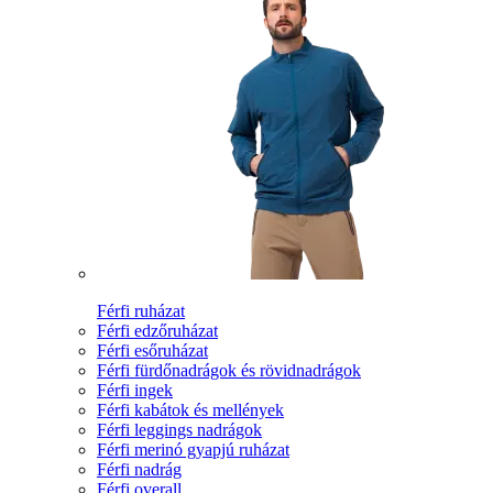
Férfi ruházat
Férfi edzőruházat
Férfi esőruházat
Férfi fürdőnadrágok és rövidnadrágok
Férfi ingek
Férfi kabátok és mellények
Férfi leggings nadrágok
Férfi merinó gyapjú ruházat
Férfi nadrág
Férfi overall