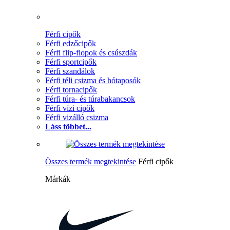
Férfi cipők
Férfi edzőcipők
Férfi flip-flopok és csúszdák
Férfi sportcipők
Férfi szandálok
Férfi téli csizma és hótaposók
Férfi tornacipők
Férfi túra- és túrabakancsok
Férfi vízi cipők
Férfi vizálló csizma
Láss többet...
Összes termék megtekintése
Férfi cipők
Márkák