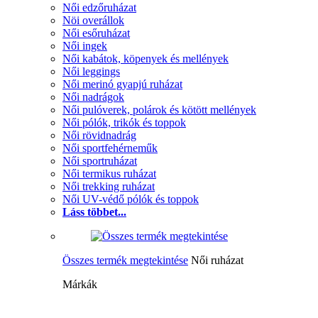
Női edzőruházat
Nöi overállok
Női esőruházat
Női ingek
Női kabátok, köpenyek és mellények
Női leggings
Női merinó gyapjú ruházat
Női nadrágok
Női pulóverek, polárok és kötött mellények
Női pólók, trikók és toppok
Női rövidnadrág
Női sportfehérneműk
Női sportruházat
Női termikus ruházat
Női trekking ruházat
Női UV-védő pólók és toppok
Láss többet...
Összes termék megtekintése
Női ruházat
Márkák