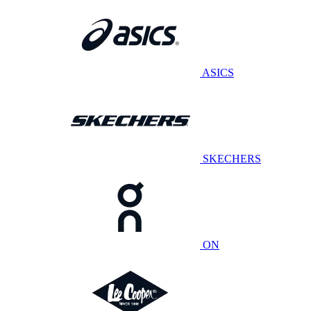
ASICS
SKECHERS
ON