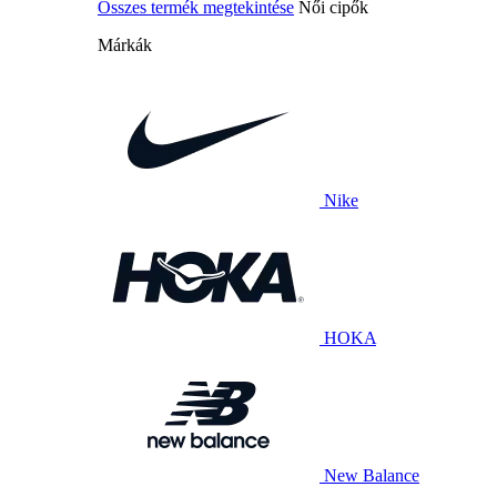
Összes termék megtekintése
Női cipők
Márkák
Nike
HOKA
New Balance