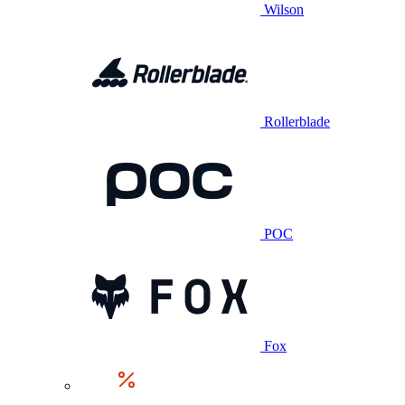
Wilson
Rollerblade
POC
Fox