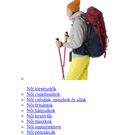
Női kiegészítők
Női csuklópántok
Női csősálak, maszkok és sálak
Női fejpántok
Női hátizsákok
Női kesztyűk
Női maszkok
Női napszemüveg
Női pénztárcák