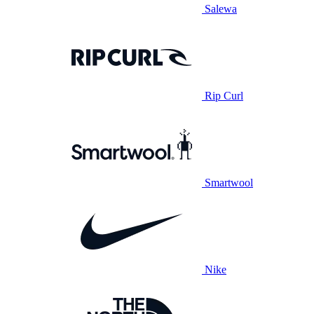
Salewa
Rip Curl
Smartwool
Nike