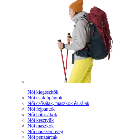
Női kiegészítők
Női csuklópántok
Női csősálak, maszkok és sálak
Női fejpántok
Női hátizsákok
Női kesztyűk
Női maszkok
Női napszemüveg
Női pénztárcák