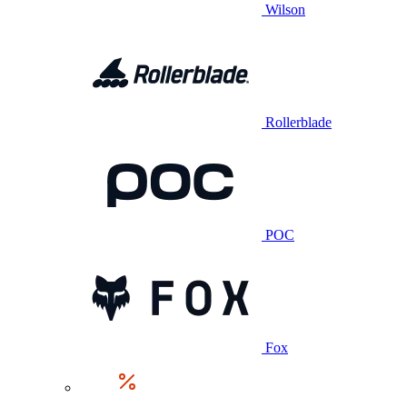
Wilson
Rollerblade
POC
Fox