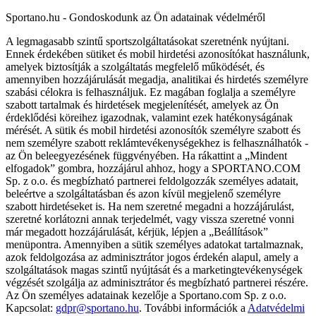
Sportano.hu - Gondoskodunk az Ön adatainak védelméről
A legmagasabb szintű sportszolgáltatásokat szeretnénk nyújtani.
Ennek érdekében sütiket és mobil hirdetési azonosítókat használunk,
amelyek biztosítják a szolgáltatás megfelelő működését, és
amennyiben hozzájárulását megadja, analitikai és hirdetés személyre
szabási célokra is felhasználjuk. Ez magában foglalja a személyre
szabott tartalmak és hirdetések megjelenítését, amelyek az Ön
érdeklődési köreihez igazodnak, valamint ezek hatékonyságának
mérését. A sütik és mobil hirdetési azonosítók személyre szabott és
nem személyre szabott reklámtevékenységekhez is felhasználhatók -
az Ön beleegyezésének függvényében. Ha rákattint a „Mindent
elfogadok” gombra, hozzájárul ahhoz, hogy a SPORTANO.COM
Sp. z o.o. és megbízható partnerei feldolgozzák személyes adatait,
beleértve a szolgáltatásban és azon kívül megjelenő személyre
szabott hirdetéseket is. Ha nem szeretné megadni a hozzájárulást,
szeretné korlátozni annak terjedelmét, vagy vissza szeretné vonni
már megadott hozzájárulását, kérjük, lépjen a „Beállítások”
menüpontra. Amennyiben a sütik személyes adatokat tartalmaznak,
azok feldolgozása az adminisztrátor jogos érdekén alapul, amely a
szolgáltatások magas szintű nyújtását és a marketingtevékenységek
végzését szolgálja az adminisztrátor és megbízható partnerei részére.
Az Ön személyes adatainak kezelője a Sportano.com Sp. z o.o.
Kapcsolat:
gdpr@sportano.hu
. További információk a
Adatvédelmi