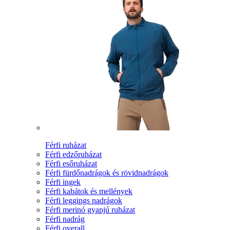
Férfi ruházat
Férfi edzőruházat
Férfi esőruházat
Férfi fürdőnadrágok és rövidnadrágok
Férfi ingek
Férfi kabátok és mellények
Férfi leggings nadrágok
Férfi merinó gyapjú ruházat
Férfi nadrág
Férfi overall