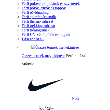
Férfi pulóverek, polárok és szvetterek
Férfi pólók, trikók és toppok
Férfi rövidnadrág
Férfi sportfehérneműk
Férfi thermo ruházat
Férfi trekking ruházat
Férfi tréningruhák
Férfi UV-védő pólók és toppok
Láss többet...
Összes termék megtekintése
Férfi ruházat
Márkák
Nike