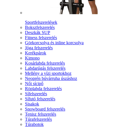
Sportfelszerelések
Bokszfelszerelés
Deszkák SUP
Fitness felszerelés
Görkorcsolya és inline korcsolya
Jóga felszerelés
Kerékpárok
Kimono
Kosárlabda felszerelés
Labdarúgás felszerelés
Mellény a vízi sportokhoz
Neoprén búvárruha úszáshoz
Női sícipő
Röplabda felszerelés
Sífelszerelés
Sífutó felszerelés
Sisakok
Snowboard felszerelés
Tenisz felszerelés
Túrafelszerelés
Túrabotok