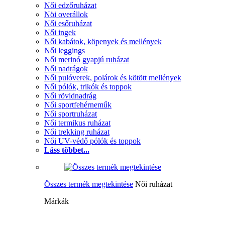
Női edzőruházat
Nöi overállok
Női esőruházat
Női ingek
Női kabátok, köpenyek és mellények
Női leggings
Női merinó gyapjú ruházat
Női nadrágok
Női pulóverek, polárok és kötött mellények
Női pólók, trikók és toppok
Női rövidnadrág
Női sportfehérneműk
Női sportruházat
Női termikus ruházat
Női trekking ruházat
Női UV-védő pólók és toppok
Láss többet...
Összes termék megtekintése
Női ruházat
Márkák