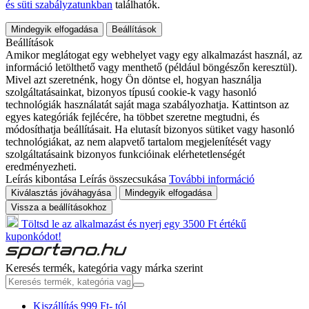
és süti szabályzatunkban
találhatók.
Mindegyik elfogadása
Beállítások
Beállítások
Amikor meglátogat egy webhelyet vagy egy alkalmazást használ, az
információ letölthető vagy menthető (például böngészőn keresztül).
Mivel azt szeretnénk, hogy Ön döntse el, hogyan használja
szolgáltatásainkat, bizonyos típusú cookie-k vagy hasonló
technológiák használatát saját maga szabályozhatja. Kattintson az
egyes kategóriák fejlécére, ha többet szeretne megtudni, és
módosíthatja beállításait. Ha elutasít bizonyos sütiket vagy hasonló
technológiákat, az nem alapvető tartalom megjelenítését vagy
szolgáltatásaink bizonyos funkcióinak elérhetetlenségét
eredményezheti.
Leírás kibontása
Leírás összecsukása
További információ
Kiválasztás jóváhagyása
Mindegyik elfogadása
Vissza a beállításokhoz
Töltsd le az alkalmazást és nyerj egy 3500 Ft értékű
kuponkódot!
Keresés termék, kategória vagy márka szerint
Kiszállítás 999 Ft- tól