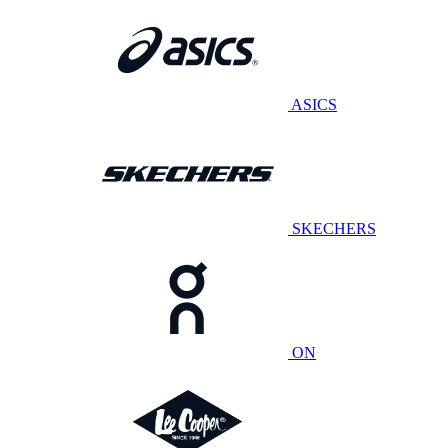
ASICS
SKECHERS
ON