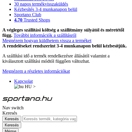
30 napos termékvisszaküldés
Kézbesítés 3-4 munkanapon belül
Sportano Club
4.70
Trusted Shops
A végleges szállítási költség a szállítmány súlyától és méretétől
függ.
További információk a szállításról
Megnézem hogyan küldhetem vissza a terméket
A rendeléseket rendszerint 3-4 munkanapon belül kézbesítjük.
A szállítási idő a termék rendelkezésre állásától valamint a
kiválasztott szállítási módtól függően változhat.
Megnézem a részletes információkat
Kapcsolat
HU
>
Nav switch
Keresés
Keresés
Keresés
Mégse