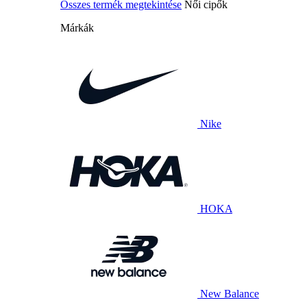
Összes termék megtekintése
Női cipők
Márkák
Nike
HOKA
New Balance