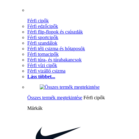
Férfi cipők
Férfi edzőcipők
Férfi flip-flopok és csúszdák
Férfi sportcipők
Férfi szandálok
Férfi téli csizma és hótaposók
Férfi tornacipők
Férfi túra- és túrabakancsok
Férfi vízi cipők
Férfi vizálló csizma
Láss többet...
Összes termék megtekintése
Férfi cipők
Márkák