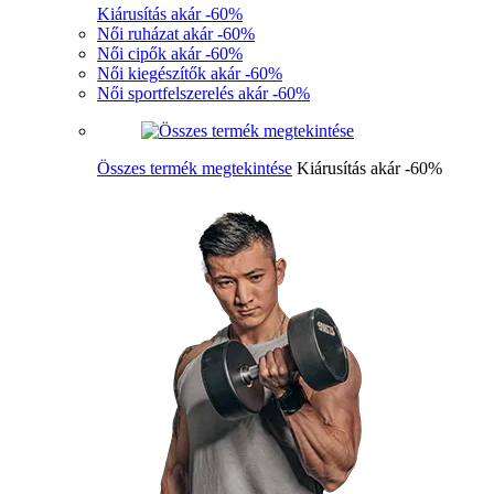
Kiárusítás akár -60%
Női ruházat akár -60%
Női cipők akár -60%
Női kiegészítők akár -60%
Női sportfelszerelés akár -60%
Összes termék megtekintése
Kiárusítás akár -60%