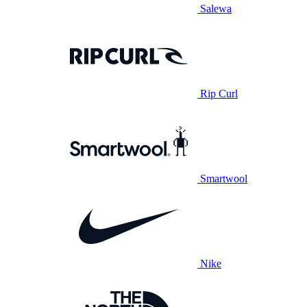
Salewa
Rip Curl
Smartwool
Nike