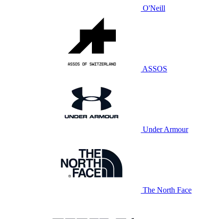
O'Neill
ASSOS
Under Armour
The North Face