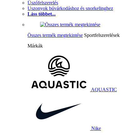
Úszófelszerelés
Uszonyok búvárkodáshoz és snorkelinghez
Láss többet...
Összes termék megtekintése
Sportfelszerelések
Márkák
AQUASTIC
Nike