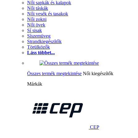
Női sapkák és kalapok
Női táskák
Női vesék és tasakok
Női zokni
Női övek
Sí sisak
Síszemüveg
Strandkiegészítők
Törülközők
Láss többet...
Összes termék megtekintése
Női kiegészítők
Márkák
CEP