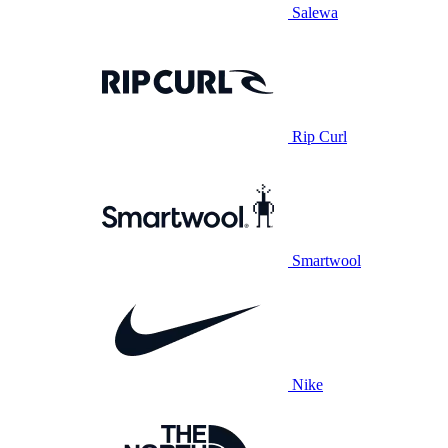
Salewa
Rip Curl
Smartwool
Nike