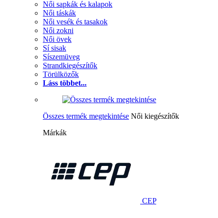
Női sapkák és kalapok
Női táskák
Női vesék és tasakok
Női zokni
Női övek
Sí sisak
Síszemüveg
Strandkiegészítők
Törülközők
Láss többet...
Összes termék megtekintése
Női kiegészítők
Márkák
CEP