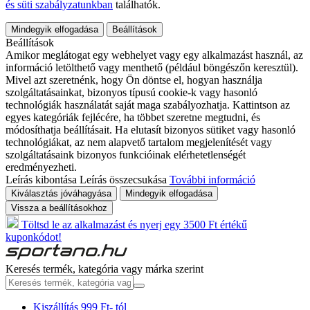
és süti szabályzatunkban
találhatók.
Mindegyik elfogadása
Beállítások
Beállítások
Amikor meglátogat egy webhelyet vagy egy alkalmazást használ, az
információ letölthető vagy menthető (például böngészőn keresztül).
Mivel azt szeretnénk, hogy Ön döntse el, hogyan használja
szolgáltatásainkat, bizonyos típusú cookie-k vagy hasonló
technológiák használatát saját maga szabályozhatja. Kattintson az
egyes kategóriák fejlécére, ha többet szeretne megtudni, és
módosíthatja beállításait. Ha elutasít bizonyos sütiket vagy hasonló
technológiákat, az nem alapvető tartalom megjelenítését vagy
szolgáltatásaink bizonyos funkcióinak elérhetetlenségét
eredményezheti.
Leírás kibontása
Leírás összecsukása
További információ
Kiválasztás jóváhagyása
Mindegyik elfogadása
Vissza a beállításokhoz
Töltsd le az alkalmazást és nyerj egy 3500 Ft értékű
kuponkódot!
Keresés termék, kategória vagy márka szerint
Kiszállítás 999 Ft- tól