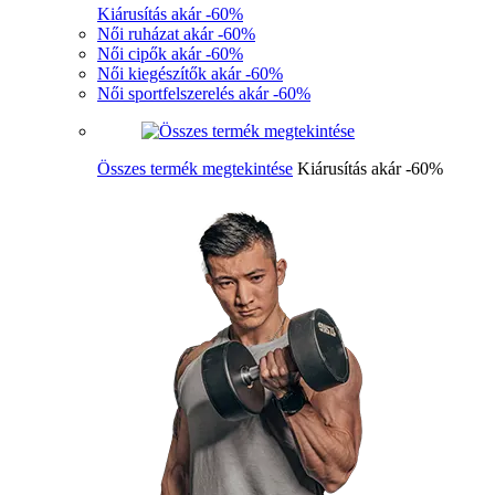
Kiárusítás akár -60%
Női ruházat akár -60%
Női cipők akár -60%
Női kiegészítők akár -60%
Női sportfelszerelés akár -60%
Összes termék megtekintése
Kiárusítás akár -60%