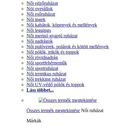
Női edzőruházat
Nöi overállok
Női esőruházat
Női ingek
Női kabátok, köpenyek és mellények
Női leggings
Női merinó gyapjú ruházat
Női nadrágok
Női pulóverek, polárok és kötött mellények
Női pólók, trikók és toppok
Női rövidnadrág
Női sportfehérneműk
Női sportruházat
Női termikus ruházat
Női trekking ruházat
Női UV-védő pólók és toppok
Láss többet...
Összes termék megtekintése
Női ruházat
Márkák