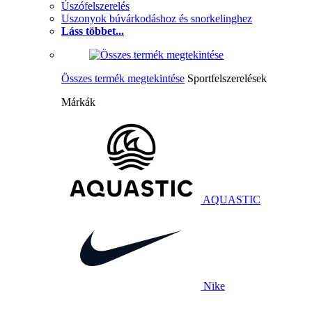
Úszófelszerelés
Uszonyok búvárkodáshoz és snorkelinghez
Láss többet...
Összes termék megtekintése
Sportfelszerelések
Márkák
AQUASTIC
Nike