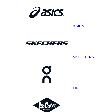
ASICS
SKECHERS
ON