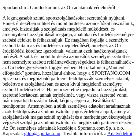
Sportano.hu - Gondoskodunk az Ön adatainak védelméről
A legmagasabb szintű sportszolgáltatásokat szeretnénk nyújtani.
Ennek érdekében sütiket és mobil hirdetési azonosítókat használunk,
amelyek biztosítják a szolgáltatás megfelelő működését, és
amennyiben hozzájárulását megadja, analitikai és hirdetés személyre
szabási célokra is felhasználjuk. Ez magában foglalja a személyre
szabott tartalmak és hirdetések megjelenítését, amelyek az Ön
érdeklődési köreihez igazodnak, valamint ezek hatékonyságának
mérését. A sütik és mobil hirdetési azonosítók személyre szabott és
nem személyre szabott reklámtevékenységekhez is felhasználhatók -
az Ön beleegyezésének függvényében. Ha rákattint a „Mindent
elfogadok” gombra, hozzájárul ahhoz, hogy a SPORTANO.COM
Sp. z o.o. és megbízható partnerei feldolgozzák személyes adatait,
beleértve a szolgáltatásban és azon kívül megjelenő személyre
szabott hirdetéseket is. Ha nem szeretné megadni a hozzájárulást,
szeretné korlátozni annak terjedelmét, vagy vissza szeretné vonni
már megadott hozzájárulását, kérjük, lépjen a „Beállítások”
menüpontra. Amennyiben a sütik személyes adatokat tartalmaznak,
azok feldolgozása az adminisztrátor jogos érdekén alapul, amely a
szolgáltatások magas szintű nyújtását és a marketingtevékenységek
végzését szolgálja az adminisztrátor és megbízható partnerei részére.
Az Ön személyes adatainak kezelője a Sportano.com Sp. z o.o.
Kapcsolat:
gdpr@sportano.hu
. További információk a
Adatvédelmi