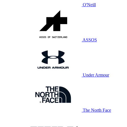
O'Neill
ASSOS
Under Armour
The North Face