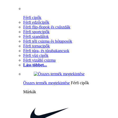
Férfi cipők
Férfi edzőcipők
Férfi flip-flopok és csúszdák
Férfi sportcipők
Férfi szandálok
Férfi téli csizma és hótaposók
Férfi tornacipők
Férfi túra- és túrabakancsok
Férfi vízi cipők
Férfi vizálló csizma
Láss többet...
Összes termék megtekintése
Férfi cipők
Márkák