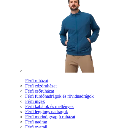
Férfi ruházat
Férfi edzőruházat
Férfi esőruházat
Férfi fürdőnadrágok és rövidnadrágok
Férfi ingek
Férfi kabátok és mellények
Férfi leggings nadrágok
Férfi merinó gyapjú ruházat
Férfi nadrág
Férfi overall