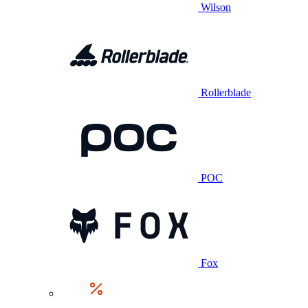
Wilson
Rollerblade
POC
Fox