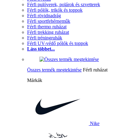
Férfi pulóverek, polárok és szvetterek
Férfi pólók, trikók és toppok
Férfi rövidnadrág
Férfi sportfehérneműk
Férfi thermo ruházat
Férfi trekking ruházat
Férfi tréningruhák
Férfi UV-védő pólók és toppok
Láss többet...
Összes termék megtekintése
Férfi ruházat
Márkák
Nike