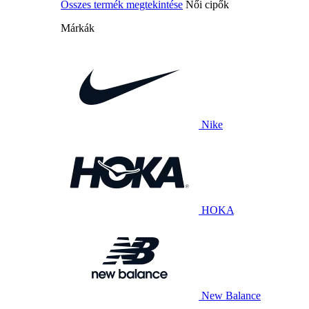
Összes termék megtekintése
Női cipők
Márkák
Nike
HOKA
New Balance