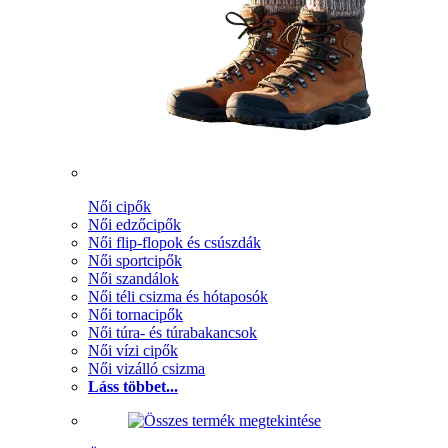
Női cipők
Női edzőcipők
Női flip-flopok és csúszdák
Női sportcipők
Női szandálok
Női téli csizma és hótaposók
Női tornacipők
Női túra- és túrabakancsok
Női vízi cipők
Női vizálló csizma
Láss többet...