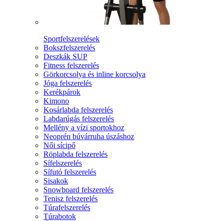
Sportfelszerelések
Bokszfelszerelés
Deszkák SUP
Fitness felszerelés
Görkorcsolya és inline korcsolya
Jóga felszerelés
Kerékpárok
Kimono
Kosárlabda felszerelés
Labdarúgás felszerelés
Mellény a vízi sportokhoz
Neoprén búvárruha úszáshoz
Női sícipő
Röplabda felszerelés
Sífelszerelés
Sífutó felszerelés
Sisakok
Snowboard felszerelés
Tenisz felszerelés
Túrafelszerelés
Túrabotok