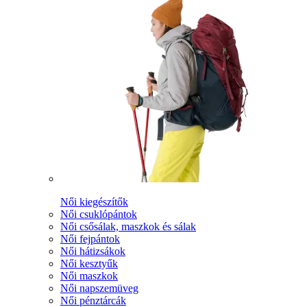
Női kiegészítők
Női csuklópántok
Női csősálak, maszkok és sálak
Női fejpántok
Női hátizsákok
Női kesztyűk
Női maszkok
Női napszemüveg
Női pénztárcák