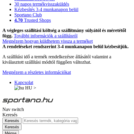
30 napos termékvisszaküldés
Kézbesítés 3-4 munkanapon belül
Sportano Club
4.70
Trusted Shops
A végleges szállítási költség a szállítmány súlyától és méretétől
függ.
További információk a szállításról
Megnézem hogyan küldhetem vissza a terméket
A rendeléseket rendszerint 3-4 munkanapon belül kézbesítjük.
A szállítási idő a termék rendelkezésre állásától valamint a
kiválasztott szállítási módtól függően változhat.
Megnézem a részletes információkat
Kapcsolat
HU
>
Nav switch
Keresés
Keresés
Keresés
Mégse