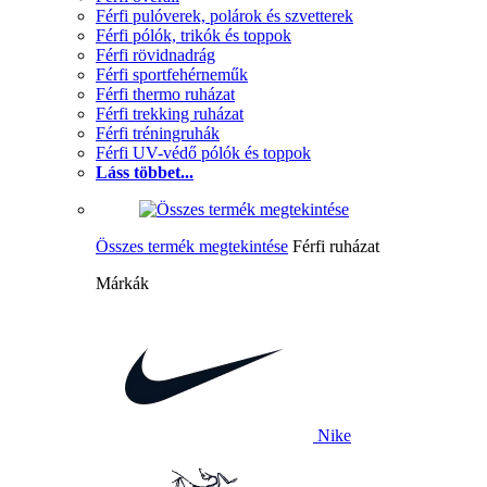
Férfi pulóverek, polárok és szvetterek
Férfi pólók, trikók és toppok
Férfi rövidnadrág
Férfi sportfehérneműk
Férfi thermo ruházat
Férfi trekking ruházat
Férfi tréningruhák
Férfi UV-védő pólók és toppok
Láss többet...
Összes termék megtekintése
Férfi ruházat
Márkák
Nike