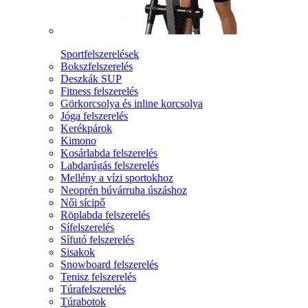
Sportfelszerelések
Bokszfelszerelés
Deszkák SUP
Fitness felszerelés
Görkorcsolya és inline korcsolya
Jóga felszerelés
Kerékpárok
Kimono
Kosárlabda felszerelés
Labdarúgás felszerelés
Mellény a vízi sportokhoz
Neoprén búvárruha úszáshoz
Női sícipő
Röplabda felszerelés
Sífelszerelés
Sífutó felszerelés
Sisakok
Snowboard felszerelés
Tenisz felszerelés
Túrafelszerelés
Túrabotok