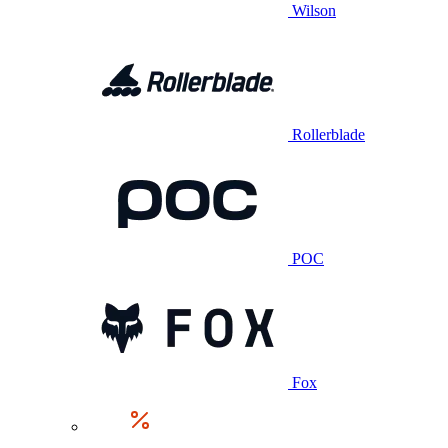
Wilson
Rollerblade
POC
Fox