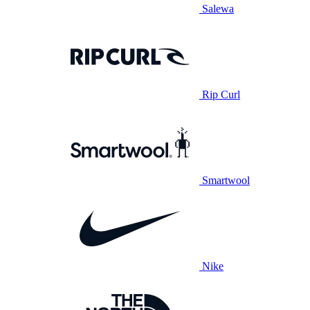
Salewa
Rip Curl
Smartwool
Nike