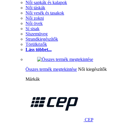
Női sapkák és kalapok
Női táskák
Női vesék és tasakok
Női zokni
Női övek
Sí sisak
Síszemüveg
Strandkiegészítők
Törülközők
Láss többet...
Összes termék megtekintése
Női kiegészítők
Márkák
CEP