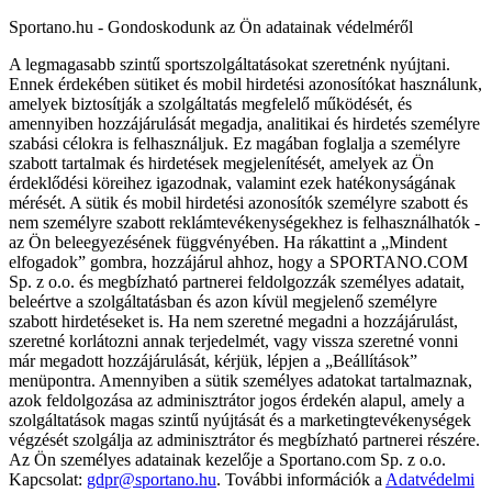
Sportano.hu - Gondoskodunk az Ön adatainak védelméről
A legmagasabb szintű sportszolgáltatásokat szeretnénk nyújtani.
Ennek érdekében sütiket és mobil hirdetési azonosítókat használunk,
amelyek biztosítják a szolgáltatás megfelelő működését, és
amennyiben hozzájárulását megadja, analitikai és hirdetés személyre
szabási célokra is felhasználjuk. Ez magában foglalja a személyre
szabott tartalmak és hirdetések megjelenítését, amelyek az Ön
érdeklődési köreihez igazodnak, valamint ezek hatékonyságának
mérését. A sütik és mobil hirdetési azonosítók személyre szabott és
nem személyre szabott reklámtevékenységekhez is felhasználhatók -
az Ön beleegyezésének függvényében. Ha rákattint a „Mindent
elfogadok” gombra, hozzájárul ahhoz, hogy a SPORTANO.COM
Sp. z o.o. és megbízható partnerei feldolgozzák személyes adatait,
beleértve a szolgáltatásban és azon kívül megjelenő személyre
szabott hirdetéseket is. Ha nem szeretné megadni a hozzájárulást,
szeretné korlátozni annak terjedelmét, vagy vissza szeretné vonni
már megadott hozzájárulását, kérjük, lépjen a „Beállítások”
menüpontra. Amennyiben a sütik személyes adatokat tartalmaznak,
azok feldolgozása az adminisztrátor jogos érdekén alapul, amely a
szolgáltatások magas szintű nyújtását és a marketingtevékenységek
végzését szolgálja az adminisztrátor és megbízható partnerei részére.
Az Ön személyes adatainak kezelője a Sportano.com Sp. z o.o.
Kapcsolat:
gdpr@sportano.hu
. További információk a
Adatvédelmi