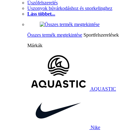
Úszófelszerelés
Uszonyok búvárkodáshoz és snorkelinghez
Láss többet...
Összes termék megtekintése
Sportfelszerelések
Márkák
AQUASTIC
Nike