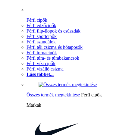
Férfi cipők
Férfi edzőcipők
Férfi flip-flopok és csúszdák
Férfi sportcipők
Férfi szandálok
Férfi téli csizma és hótaposók
Férfi tornacipők
Férfi túra- és túrabakancsok
Férfi vízi cipők
Férfi vizálló csizma
Láss többet...
Összes termék megtekintése
Férfi cipők
Márkák