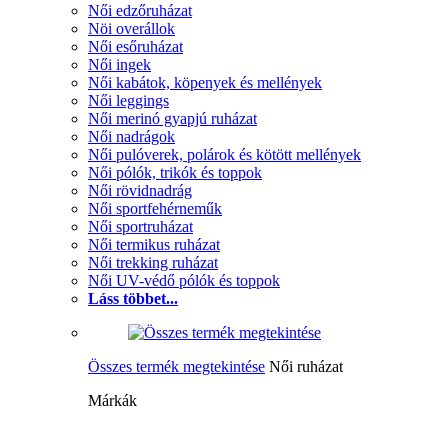
Női edzőruházat
Nöi overállok
Női esőruházat
Női ingek
Női kabátok, köpenyek és mellények
Női leggings
Női merinó gyapjú ruházat
Női nadrágok
Női pulóverek, polárok és kötött mellények
Női pólók, trikók és toppok
Női rövidnadrág
Női sportfehérneműk
Női sportruházat
Női termikus ruházat
Női trekking ruházat
Női UV-védő pólók és toppok
Láss többet...
Összes termék megtekintése
Női ruházat
Márkák