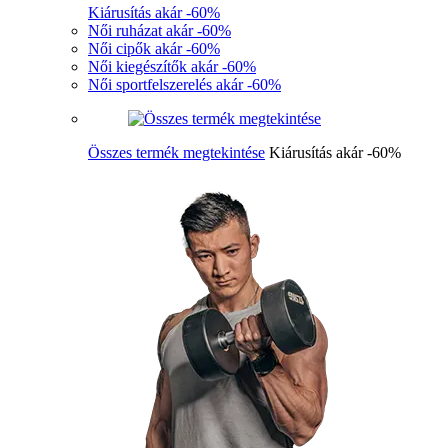
Kiárusítás akár -60%
Női ruházat akár -60%
Női cipők akár -60%
Női kiegészítők akár -60%
Női sportfelszerelés akár -60%
Összes termék megtekintése
Kiárusítás akár -60%