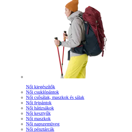
Női kiegészítők
Női csuklópántok
Női csősálak, maszkok és sálak
Női fejpántok
Női hátizsákok
Női kesztyűk
Női maszkok
Női napszemüveg
Női pénztárcák