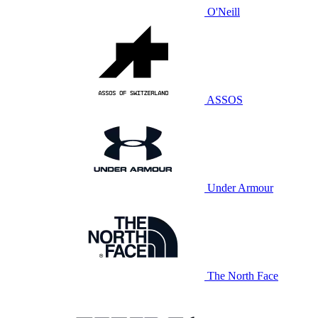
O'Neill
ASSOS
Under Armour
The North Face