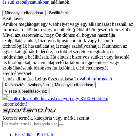
és süti szabályzatunkban
találhatók.
Mindegyik elfogadása
Beállítások
Beállítások
Amikor meglátogat egy webhelyet vagy egy alkalmazást használ, az
információ letölthető vagy menthető (például böngészőn keresztül).
Mivel azt szeretnénk, hogy Ön döntse el, hogyan használja
szolgáltatásainkat, bizonyos típusú cookie-k vagy hasonló
technológiák használatát saját maga szabályozhatja. Kattintson az
egyes kategóriák fejlécére, ha többet szeretne megtudni, és
módosíthatja beállításait. Ha elutasít bizonyos sütiket vagy hasonló
technológiákat, az nem alapvető tartalom megjelenítését vagy
szolgáltatásaink bizonyos funkcióinak elérhetetlenségét
eredményezheti.
Leírás kibontása
Leírás összecsukása
További információ
Kiválasztás jóváhagyása
Mindegyik elfogadása
Vissza a beállításokhoz
Töltsd le az alkalmazást és nyerj egy 3500 Ft értékű
kuponkódot!
Keresés termék, kategória vagy márka szerint
Kiszállítás 999 Ft- tól