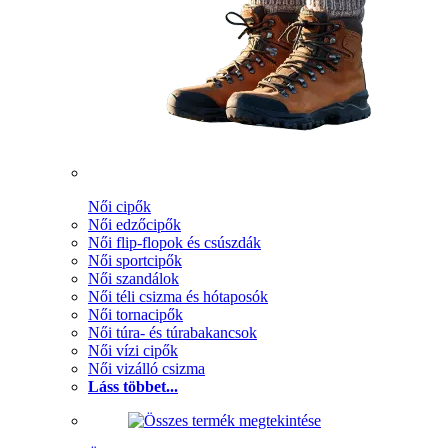
Női cipők
Női edzőcipők
Női flip-flopok és csúszdák
Női sportcipők
Női szandálok
Női téli csizma és hótaposók
Női tornacipők
Női túra- és túrabakancsok
Női vízi cipők
Női vizálló csizma
Láss többet...