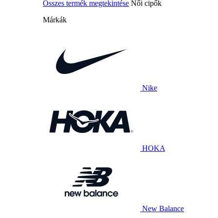
Összes termék megtekintése
Női cipők
Márkák
Nike
HOKA
New Balance