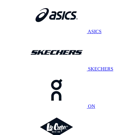
ASICS
SKECHERS
ON