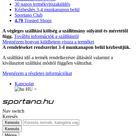
30 napos termékvisszaküldés
Kézbesítés 3-4 munkanapon belül
Sportano Club
4.70
Trusted Shops
A végleges szállítási költség a szállítmány súlyától és méretétől
függ.
További információk a szállításról
Megnézem hogyan küldhetem vissza a terméket
A rendeléseket rendszerint 3-4 munkanapon belül kézbesítjük.
A szállítási idő a termék rendelkezésre állásától valamint a
kiválasztott szállítási módtól függően változhat.
Megnézem a részletes információkat
Kapcsolat
HU
>
Nav switch
Keresés
Keresés
Keresés
Mégse