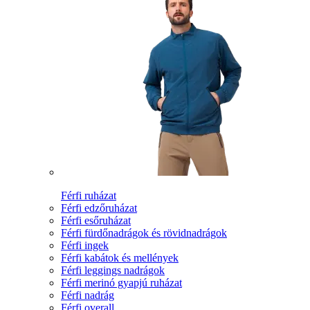
Férfi ruházat
Férfi edzőruházat
Férfi esőruházat
Férfi fürdőnadrágok és rövidnadrágok
Férfi ingek
Férfi kabátok és mellények
Férfi leggings nadrágok
Férfi merinó gyapjú ruházat
Férfi nadrág
Férfi overall