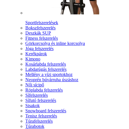
Sportfelszerelések
Bokszfelszerelés
Deszkák SUP
Fitness felszerelés
Görkorcsolya és inline korcsolya
Jóga felszerelés
Kerékpárok
Kimono
Kosárlabda felszerelés
Labdarúgás felszerelés
Mellény a vízi sportokhoz
Neoprén búvárruha úszáshoz
Női sícipő
Röplabda felszerelés
Sífelszerelés
Sífutó felszerelés
Sisakok
Snowboard felszerelés
Tenisz felszerelés
Túrafelszerelés
Túrabotok