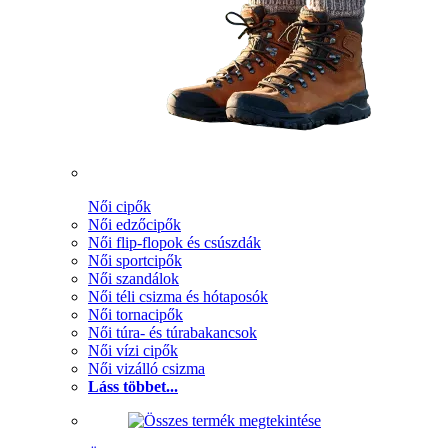
Női cipők
Női edzőcipők
Női flip-flopok és csúszdák
Női sportcipők
Női szandálok
Női téli csizma és hótaposók
Női tornacipők
Női túra- és túrabakancsok
Női vízi cipők
Női vizálló csizma
Láss többet...