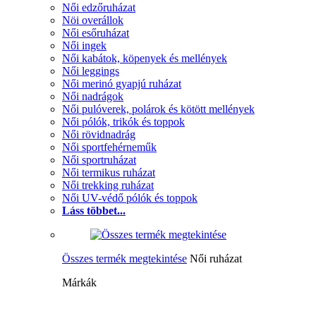
Női edzőruházat
Nöi overállok
Női esőruházat
Női ingek
Női kabátok, köpenyek és mellények
Női leggings
Női merinó gyapjú ruházat
Női nadrágok
Női pulóverek, polárok és kötött mellények
Női pólók, trikók és toppok
Női rövidnadrág
Női sportfehérneműk
Női sportruházat
Női termikus ruházat
Női trekking ruházat
Női UV-védő pólók és toppok
Láss többet...
Összes termék megtekintése
Női ruházat
Márkák