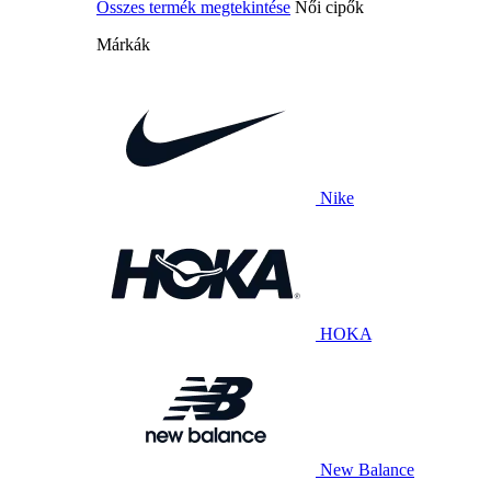
Összes termék megtekintése
Női cipők
Márkák
Nike
HOKA
New Balance