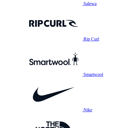
Salewa
Rip Curl
Smartwool
Nike