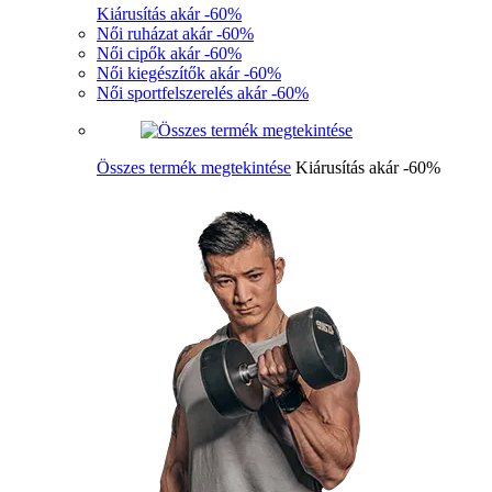
Kiárusítás akár -60%
Női ruházat akár -60%
Női cipők akár -60%
Női kiegészítők akár -60%
Női sportfelszerelés akár -60%
Összes termék megtekintése
Kiárusítás akár -60%