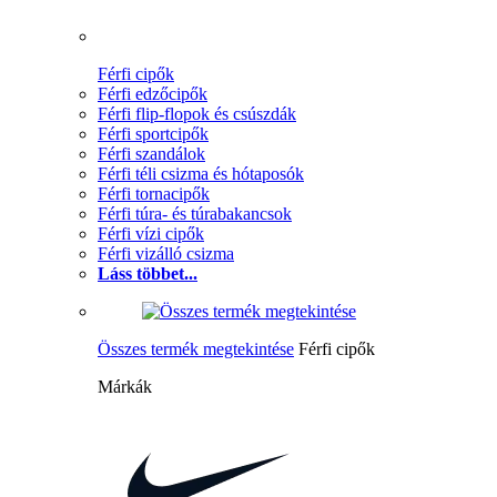
Férfi cipők
Férfi edzőcipők
Férfi flip-flopok és csúszdák
Férfi sportcipők
Férfi szandálok
Férfi téli csizma és hótaposók
Férfi tornacipők
Férfi túra- és túrabakancsok
Férfi vízi cipők
Férfi vizálló csizma
Láss többet...
Összes termék megtekintése
Férfi cipők
Márkák