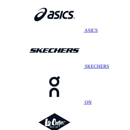
ASICS
SKECHERS
ON