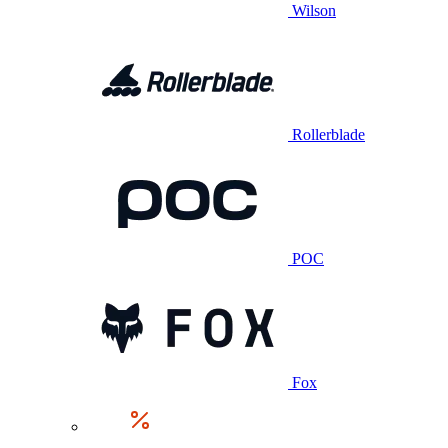
Wilson
Rollerblade
POC
Fox