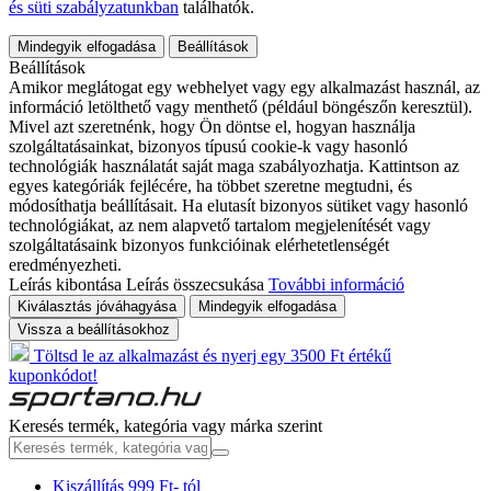
és süti szabályzatunkban
találhatók.
Mindegyik elfogadása
Beállítások
Beállítások
Amikor meglátogat egy webhelyet vagy egy alkalmazást használ, az
információ letölthető vagy menthető (például böngészőn keresztül).
Mivel azt szeretnénk, hogy Ön döntse el, hogyan használja
szolgáltatásainkat, bizonyos típusú cookie-k vagy hasonló
technológiák használatát saját maga szabályozhatja. Kattintson az
egyes kategóriák fejlécére, ha többet szeretne megtudni, és
módosíthatja beállításait. Ha elutasít bizonyos sütiket vagy hasonló
technológiákat, az nem alapvető tartalom megjelenítését vagy
szolgáltatásaink bizonyos funkcióinak elérhetetlenségét
eredményezheti.
Leírás kibontása
Leírás összecsukása
További információ
Kiválasztás jóváhagyása
Mindegyik elfogadása
Vissza a beállításokhoz
Töltsd le az alkalmazást és nyerj egy 3500 Ft értékű
kuponkódot!
Keresés termék, kategória vagy márka szerint
Kiszállítás 999 Ft- tól