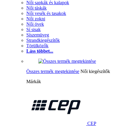
Női sapkák és kalapok
Női táskák
Női vesék és tasakok
Női zokni
Női övek
Sí sisak
Síszemüveg
Strandkiegészítők
Törülközők
Láss többet...
Összes termék megtekintése
Női kiegészítők
Márkák
CEP