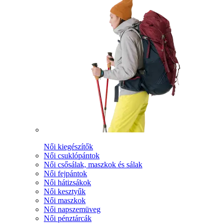
Női kiegészítők
Női csuklópántok
Női csősálak, maszkok és sálak
Női fejpántok
Női hátizsákok
Női kesztyűk
Női maszkok
Női napszemüveg
Női pénztárcák