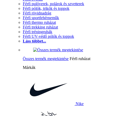
Férfi pulóverek, polárok és szvetterek
Férfi pólók, trikók és toppok
Férfi rövidnadrág
Férfi sportfehérneműk
Férfi thermo ruházat
Férfi trekking ruházat
Férfi tréningruhák
Férfi UV-védő pólók és toppok
Láss többet...
Összes termék megtekintése
Férfi ruházat
Márkák
Nike