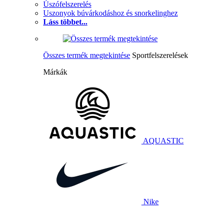
Úszófelszerelés
Uszonyok búvárkodáshoz és snorkelinghez
Láss többet...
Összes termék megtekintése
Sportfelszerelések
Márkák
AQUASTIC
Nike