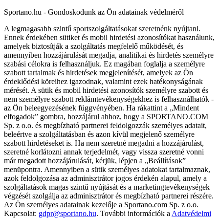
Sportano.hu - Gondoskodunk az Ön adatainak védelméről
A legmagasabb szintű sportszolgáltatásokat szeretnénk nyújtani.
Ennek érdekében sütiket és mobil hirdetési azonosítókat használunk,
amelyek biztosítják a szolgáltatás megfelelő működését, és
amennyiben hozzájárulását megadja, analitikai és hirdetés személyre
szabási célokra is felhasználjuk. Ez magában foglalja a személyre
szabott tartalmak és hirdetések megjelenítését, amelyek az Ön
érdeklődési köreihez igazodnak, valamint ezek hatékonyságának
mérését. A sütik és mobil hirdetési azonosítók személyre szabott és
nem személyre szabott reklámtevékenységekhez is felhasználhatók -
az Ön beleegyezésének függvényében. Ha rákattint a „Mindent
elfogadok” gombra, hozzájárul ahhoz, hogy a SPORTANO.COM
Sp. z o.o. és megbízható partnerei feldolgozzák személyes adatait,
beleértve a szolgáltatásban és azon kívül megjelenő személyre
szabott hirdetéseket is. Ha nem szeretné megadni a hozzájárulást,
szeretné korlátozni annak terjedelmét, vagy vissza szeretné vonni
már megadott hozzájárulását, kérjük, lépjen a „Beállítások”
menüpontra. Amennyiben a sütik személyes adatokat tartalmaznak,
azok feldolgozása az adminisztrátor jogos érdekén alapul, amely a
szolgáltatások magas szintű nyújtását és a marketingtevékenységek
végzését szolgálja az adminisztrátor és megbízható partnerei részére.
Az Ön személyes adatainak kezelője a Sportano.com Sp. z o.o.
Kapcsolat:
gdpr@sportano.hu
. További információk a
Adatvédelmi