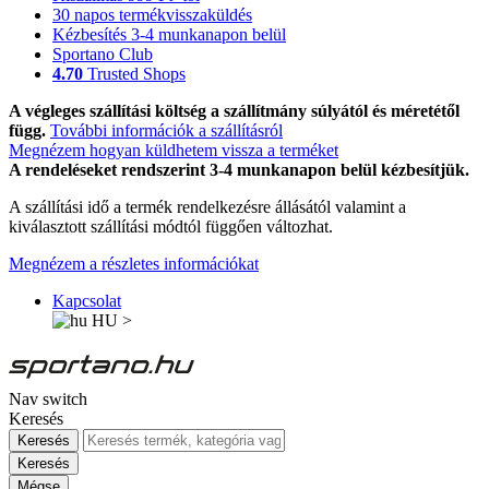
30 napos termékvisszaküldés
Kézbesítés 3-4 munkanapon belül
Sportano Club
4.70
Trusted Shops
A végleges szállítási költség a szállítmány súlyától és méretétől
függ.
További információk a szállításról
Megnézem hogyan küldhetem vissza a terméket
A rendeléseket rendszerint 3-4 munkanapon belül kézbesítjük.
A szállítási idő a termék rendelkezésre állásától valamint a
kiválasztott szállítási módtól függően változhat.
Megnézem a részletes információkat
Kapcsolat
HU
>
Nav switch
Keresés
Keresés
Keresés
Mégse