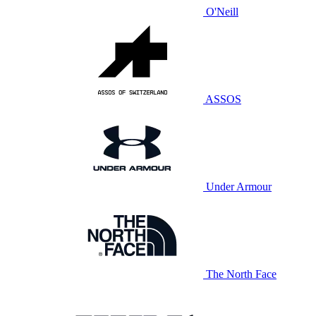
O'Neill
ASSOS
Under Armour
The North Face