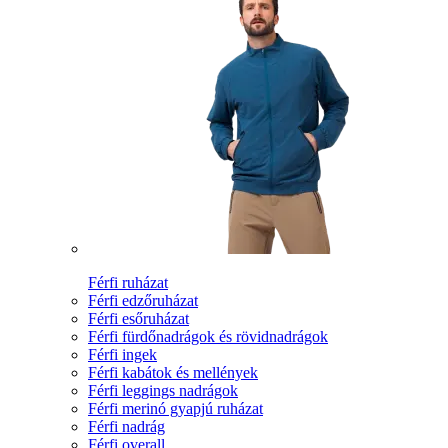
Férfi ruházat
Férfi edzőruházat
Férfi esőruházat
Férfi fürdőnadrágok és rövidnadrágok
Férfi ingek
Férfi kabátok és mellények
Férfi leggings nadrágok
Férfi merinó gyapjú ruházat
Férfi nadrág
Férfi overall