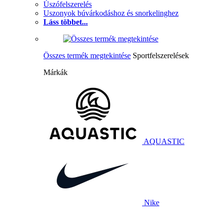
Úszófelszerelés
Uszonyok búvárkodáshoz és snorkelinghez
Láss többet...
Összes termék megtekintése
Sportfelszerelések
Márkák
AQUASTIC
Nike