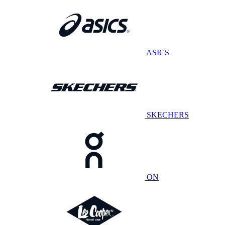
ASICS
SKECHERS
ON