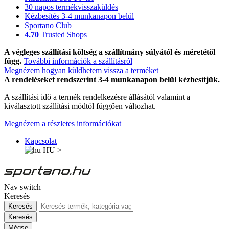
30 napos termékvisszaküldés
Kézbesítés 3-4 munkanapon belül
Sportano Club
4.70
Trusted Shops
A végleges szállítási költség a szállítmány súlyától és méretétől
függ.
További információk a szállításról
Megnézem hogyan küldhetem vissza a terméket
A rendeléseket rendszerint 3-4 munkanapon belül kézbesítjük.
A szállítási idő a termék rendelkezésre állásától valamint a
kiválasztott szállítási módtól függően változhat.
Megnézem a részletes információkat
Kapcsolat
HU
>
Nav switch
Keresés
Keresés
Keresés
Mégse