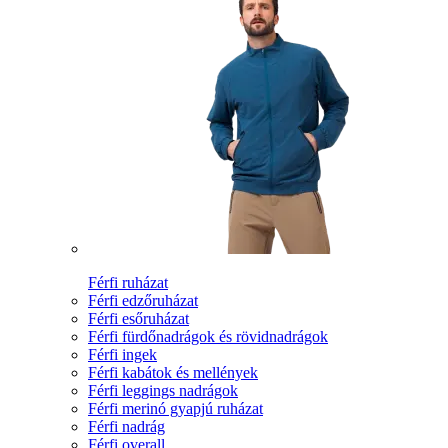
Férfi ruházat
Férfi edzőruházat
Férfi esőruházat
Férfi fürdőnadrágok és rövidnadrágok
Férfi ingek
Férfi kabátok és mellények
Férfi leggings nadrágok
Férfi merinó gyapjú ruházat
Férfi nadrág
Férfi overall