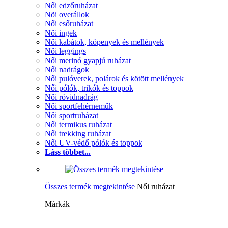
Női edzőruházat
Nöi overállok
Női esőruházat
Női ingek
Női kabátok, köpenyek és mellények
Női leggings
Női merinó gyapjú ruházat
Női nadrágok
Női pulóverek, polárok és kötött mellények
Női pólók, trikók és toppok
Női rövidnadrág
Női sportfehérneműk
Női sportruházat
Női termikus ruházat
Női trekking ruházat
Női UV-védő pólók és toppok
Láss többet...
Összes termék megtekintése
Női ruházat
Márkák