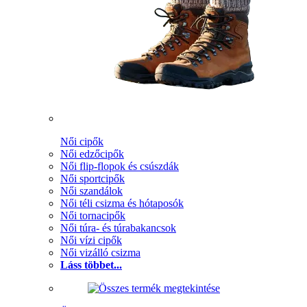
Női cipők
Női edzőcipők
Női flip-flopok és csúszdák
Női sportcipők
Női szandálok
Női téli csizma és hótaposók
Női tornacipők
Női túra- és túrabakancsok
Női vízi cipők
Női vizálló csizma
Láss többet...