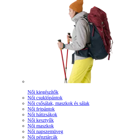
Női kiegészítők
Női csuklópántok
Női csősálak, maszkok és sálak
Női fejpántok
Női hátizsákok
Női kesztyűk
Női maszkok
Női napszemüveg
Női pénztárcák