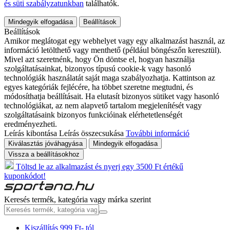
és süti szabályzatunkban
találhatók.
Mindegyik elfogadása
Beállítások
Beállítások
Amikor meglátogat egy webhelyet vagy egy alkalmazást használ, az
információ letölthető vagy menthető (például böngészőn keresztül).
Mivel azt szeretnénk, hogy Ön döntse el, hogyan használja
szolgáltatásainkat, bizonyos típusú cookie-k vagy hasonló
technológiák használatát saját maga szabályozhatja. Kattintson az
egyes kategóriák fejlécére, ha többet szeretne megtudni, és
módosíthatja beállításait. Ha elutasít bizonyos sütiket vagy hasonló
technológiákat, az nem alapvető tartalom megjelenítését vagy
szolgáltatásaink bizonyos funkcióinak elérhetetlenségét
eredményezheti.
Leírás kibontása
Leírás összecsukása
További információ
Kiválasztás jóváhagyása
Mindegyik elfogadása
Vissza a beállításokhoz
Töltsd le az alkalmazást és nyerj egy 3500 Ft értékű
kuponkódot!
Keresés termék, kategória vagy márka szerint
Kiszállítás 999 Ft- tól