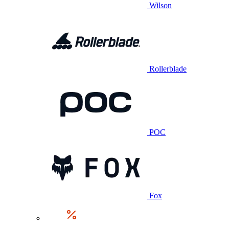
Wilson
Rollerblade
POC
Fox