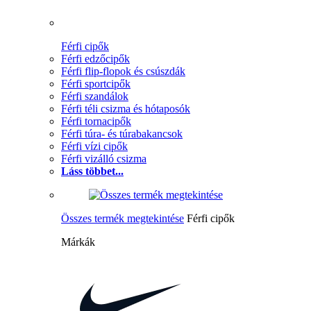
Férfi cipők
Férfi edzőcipők
Férfi flip-flopok és csúszdák
Férfi sportcipők
Férfi szandálok
Férfi téli csizma és hótaposók
Férfi tornacipők
Férfi túra- és túrabakancsok
Férfi vízi cipők
Férfi vizálló csizma
Láss többet...
Összes termék megtekintése
Férfi cipők
Márkák