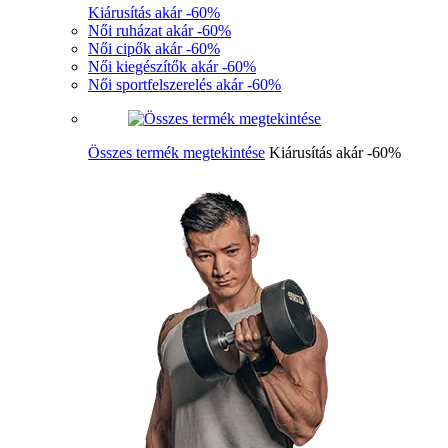
Kiárusítás akár -60%
Női ruházat akár -60%
Női cipők akár -60%
Női kiegészítők akár -60%
Női sportfelszerelés akár -60%
Összes termék megtekintése
Kiárusítás akár -60%