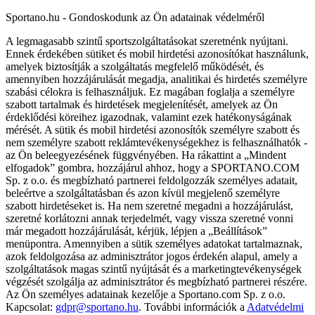
Sportano.hu - Gondoskodunk az Ön adatainak védelméről
A legmagasabb szintű sportszolgáltatásokat szeretnénk nyújtani.
Ennek érdekében sütiket és mobil hirdetési azonosítókat használunk,
amelyek biztosítják a szolgáltatás megfelelő működését, és
amennyiben hozzájárulását megadja, analitikai és hirdetés személyre
szabási célokra is felhasználjuk. Ez magában foglalja a személyre
szabott tartalmak és hirdetések megjelenítését, amelyek az Ön
érdeklődési köreihez igazodnak, valamint ezek hatékonyságának
mérését. A sütik és mobil hirdetési azonosítók személyre szabott és
nem személyre szabott reklámtevékenységekhez is felhasználhatók -
az Ön beleegyezésének függvényében. Ha rákattint a „Mindent
elfogadok” gombra, hozzájárul ahhoz, hogy a SPORTANO.COM
Sp. z o.o. és megbízható partnerei feldolgozzák személyes adatait,
beleértve a szolgáltatásban és azon kívül megjelenő személyre
szabott hirdetéseket is. Ha nem szeretné megadni a hozzájárulást,
szeretné korlátozni annak terjedelmét, vagy vissza szeretné vonni
már megadott hozzájárulását, kérjük, lépjen a „Beállítások”
menüpontra. Amennyiben a sütik személyes adatokat tartalmaznak,
azok feldolgozása az adminisztrátor jogos érdekén alapul, amely a
szolgáltatások magas szintű nyújtását és a marketingtevékenységek
végzését szolgálja az adminisztrátor és megbízható partnerei részére.
Az Ön személyes adatainak kezelője a Sportano.com Sp. z o.o.
Kapcsolat:
gdpr@sportano.hu
. További információk a
Adatvédelmi