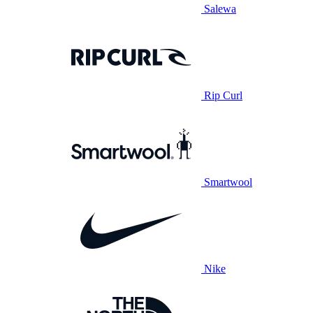
Salewa
Rip Curl
Smartwool
Nike