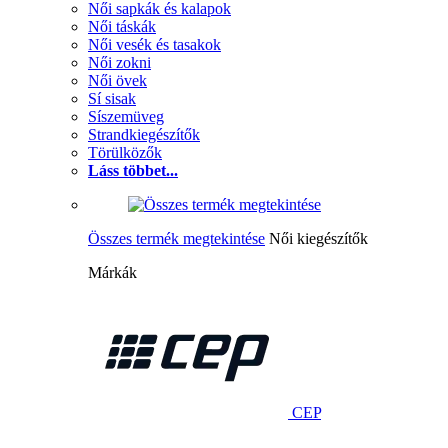
Női sapkák és kalapok
Női táskák
Női vesék és tasakok
Női zokni
Női övek
Sí sisak
Síszemüveg
Strandkiegészítők
Törülközők
Láss többet...
Összes termék megtekintése
Női kiegészítők
Márkák
CEP