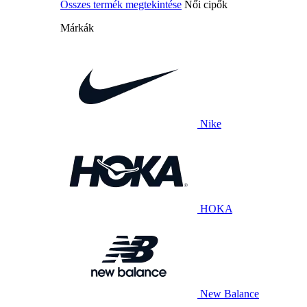
Összes termék megtekintése
Női cipők
Márkák
Nike
HOKA
New Balance