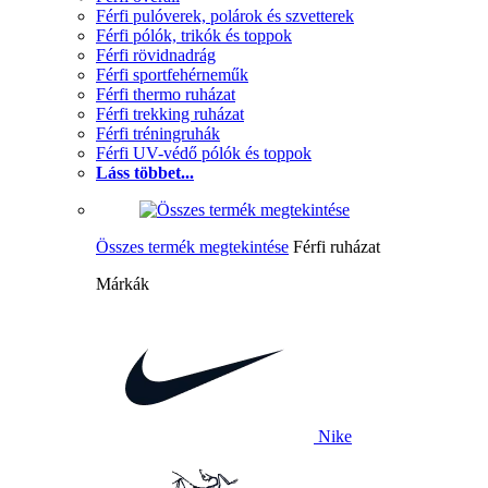
Férfi pulóverek, polárok és szvetterek
Férfi pólók, trikók és toppok
Férfi rövidnadrág
Férfi sportfehérneműk
Férfi thermo ruházat
Férfi trekking ruházat
Férfi tréningruhák
Férfi UV-védő pólók és toppok
Láss többet...
Összes termék megtekintése
Férfi ruházat
Márkák
Nike