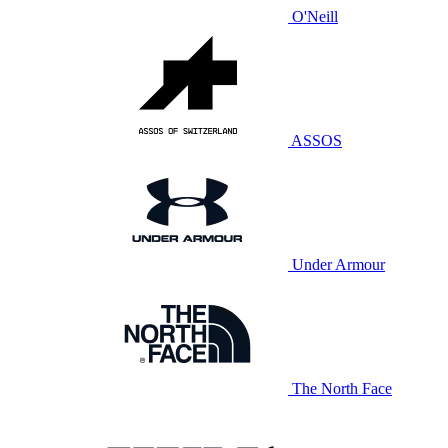
O'Neill
ASSOS
Under Armour
The North Face