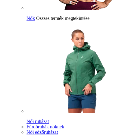
Nők
Összes termék megtekintése
Női ruházat
Fürdőruhák nőknek
Női edzőruházat