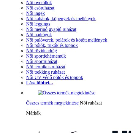
Nöi overállok
Női esőruházat
Női ingek
Női kabátok, köpenyek és mellények
Női leggings
Női merinó gyapjú ruházat
Női nadrágok
Női pulóverek, polárok és kötött mellények
Női pólók, trikók és toppok
Női rövidnadrág
Női sportfehérneműk
Női sportruházat
Női termikus ruházat
Női trekking ruházat
Női UV-védő pólók és toppok
Láss többet...
Összes termék megtekintése
Női ruházat
Márkák