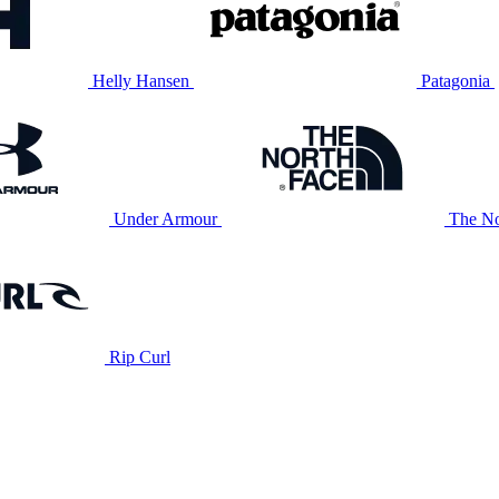
Helly Hansen
Patagonia
Under Armour
The No
Rip Curl