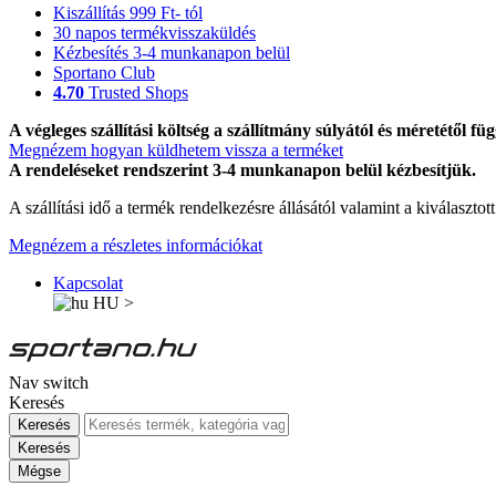
Kiszállítás 999 Ft- tól
30 napos termékvisszaküldés
Kézbesítés 3-4 munkanapon belül
Sportano Club
4.70
Trusted Shops
A végleges szállítási költség a szállítmány súlyától és méretétől füg
Megnézem hogyan küldhetem vissza a terméket
A rendeléseket rendszerint 3-4 munkanapon belül kézbesítjük.
A szállítási idő a termék rendelkezésre állásától valamint a kiválasztot
Megnézem a részletes információkat
Kapcsolat
HU
>
Nav switch
Keresés
Keresés
Keresés
Mégse