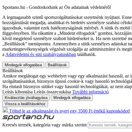
Sportano.hu - Gondoskodunk az Ön adatainak védelméről
A legmagasabb szintű sportszolgáltatásokat szeretnénk nyújtani. Enne
hozzájárulását megadja, analitikai és hirdetés személyre szabási célok
igazodnak, valamint ezek hatékonyságának mérését. A sütik és mobil 
függvényében. Ha rákattint a „Mindent elfogadok” gombra, hozzájáru
kívül megjelenő személyre szabott hirdetéseket is. Ha nem szeretné me
„Beállítások” menüpontra. Amennyiben a sütik személyes adatokat tart
marketingtevékenységek végzését szolgálja az adminisztrátor és megb
a
Adatvédelmi és süti szabályzatunkban
találhatók.
Mindegyik elfogadása
Beállítások
Beállítások
Amikor meglátogat egy webhelyet vagy egy alkalmazást használ, az in
szolgáltatásainkat, bizonyos típusú cookie-k vagy hasonló technológiák
Ha elutasít bizonyos sütiket vagy hasonló technológiákat, az nem alap
Leírás kibontása
Leírás összecsukása
További információ
Kiválasztás jóváhagyása
Mindegyik elfogadása
Vissza a beállításokhoz
Töltsd le az alkalmazást és nyerj egy 3500 Ft értékű kuponkódot!
Keresés termék, kategória vagy márka szerint