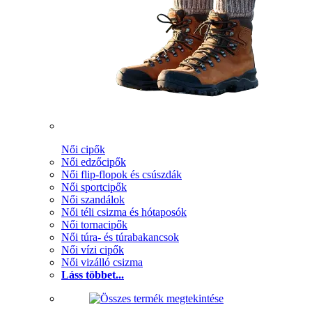
Női cipők
Női edzőcipők
Női flip-flopok és csúszdák
Női sportcipők
Női szandálok
Női téli csizma és hótaposók
Női tornacipők
Női túra- és túrabakancsok
Női vízi cipők
Női vizálló csizma
Láss többet...