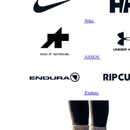
Nike
ASSOS
Endura