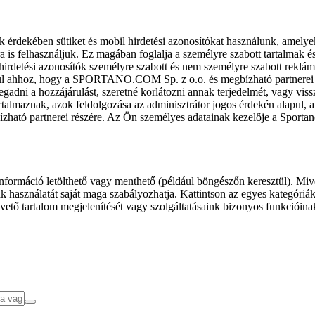
k érdekében sütiket és mobil hirdetési azonosítókat használunk, amelye
ra is felhasználjuk. Ez magában foglalja a személyre szabott tartalmak 
hirdetési azonosítók személyre szabott és nem személyre szabott rekl
l ahhoz, hogy a SPORTANO.COM Sp. z o.o. és megbízható partnerei fel
gadni a hozzájárulást, szeretné korlátozni annak terjedelmét, vagy viss
almaznak, azok feldolgozása az adminisztrátor jogos érdekén alapul, am
ízható partnerei részére. Az Ön személyes adatainak kezelője a Sporta
formáció letölthető vagy menthető (például böngészőn keresztül). Mive
 használatát saját maga szabályozhatja. Kattintson az egyes kategóriák f
vető tartalom megjelenítését vagy szolgáltatásaink bizonyos funkcióina