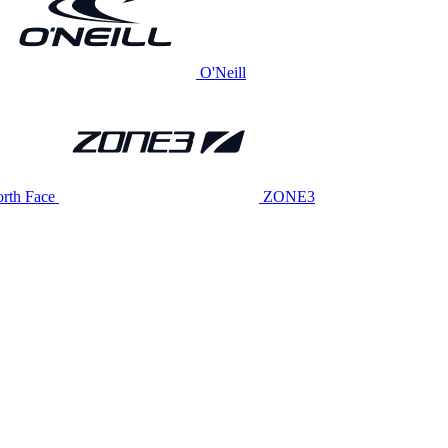
O'Neill
rth Face
ZONE3