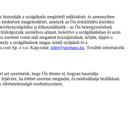
k biztosítják a szolgáltatás megfelelő működését, és amennyiben
és hirdetések megjelenítését, amelyek az Ön érdeklődési köreihez
ámtevékenységekhez is felhasználhatók - az Ön beleegyezésének
dolgozzák személyes adatait, beleértve a szolgáltatásban és azon
za szeretné vonni már megadott hozzájárulását, kérjük, lépjen a
ely a szolgáltatások magas szintű nyújtását és a
no.com Sp. z o.o. Kapcsolat:
gdpr@sportano.hu
. További információk
l azt szeretnénk, hogy Ön döntse el, hogyan használja
ejlécére, ha többet szeretne megtudni, és módosíthatja beállításait.
k elérhetetlenségét eredményezheti.