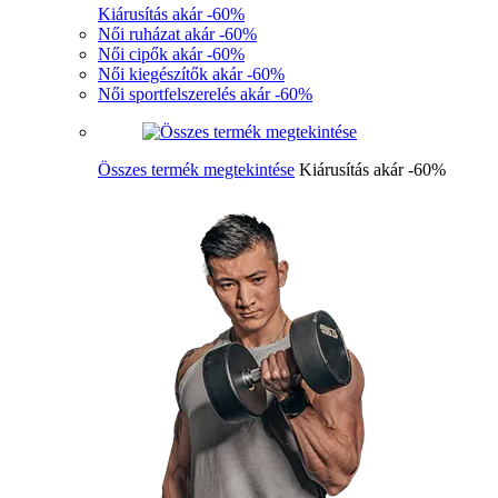
Kiárusítás akár -60%
Női ruházat akár -60%
Női cipők akár -60%
Női kiegészítők akár -60%
Női sportfelszerelés akár -60%
Összes termék megtekintése
Kiárusítás akár -60%