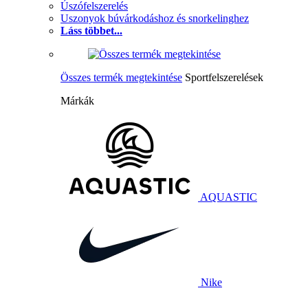
Úszófelszerelés
Uszonyok búvárkodáshoz és snorkelinghez
Láss többet...
Összes termék megtekintése
Sportfelszerelések
Márkák
AQUASTIC
Nike