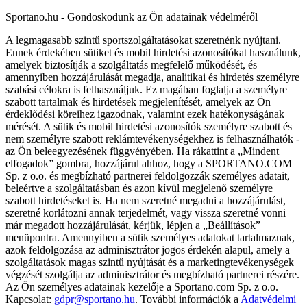
Sportano.hu - Gondoskodunk az Ön adatainak védelméről
A legmagasabb szintű sportszolgáltatásokat szeretnénk nyújtani.
Ennek érdekében sütiket és mobil hirdetési azonosítókat használunk,
amelyek biztosítják a szolgáltatás megfelelő működését, és
amennyiben hozzájárulását megadja, analitikai és hirdetés személyre
szabási célokra is felhasználjuk. Ez magában foglalja a személyre
szabott tartalmak és hirdetések megjelenítését, amelyek az Ön
érdeklődési köreihez igazodnak, valamint ezek hatékonyságának
mérését. A sütik és mobil hirdetési azonosítók személyre szabott és
nem személyre szabott reklámtevékenységekhez is felhasználhatók -
az Ön beleegyezésének függvényében. Ha rákattint a „Mindent
elfogadok” gombra, hozzájárul ahhoz, hogy a SPORTANO.COM
Sp. z o.o. és megbízható partnerei feldolgozzák személyes adatait,
beleértve a szolgáltatásban és azon kívül megjelenő személyre
szabott hirdetéseket is. Ha nem szeretné megadni a hozzájárulást,
szeretné korlátozni annak terjedelmét, vagy vissza szeretné vonni
már megadott hozzájárulását, kérjük, lépjen a „Beállítások”
menüpontra. Amennyiben a sütik személyes adatokat tartalmaznak,
azok feldolgozása az adminisztrátor jogos érdekén alapul, amely a
szolgáltatások magas szintű nyújtását és a marketingtevékenységek
végzését szolgálja az adminisztrátor és megbízható partnerei részére.
Az Ön személyes adatainak kezelője a Sportano.com Sp. z o.o.
Kapcsolat:
gdpr@sportano.hu
. További információk a
Adatvédelmi