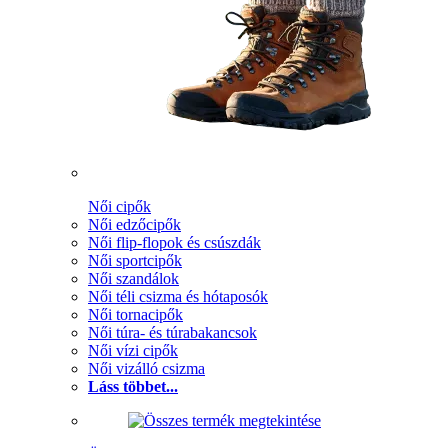
Női cipők
Női edzőcipők
Női flip-flopok és csúszdák
Női sportcipők
Női szandálok
Női téli csizma és hótaposók
Női tornacipők
Női túra- és túrabakancsok
Női vízi cipők
Női vizálló csizma
Láss többet...