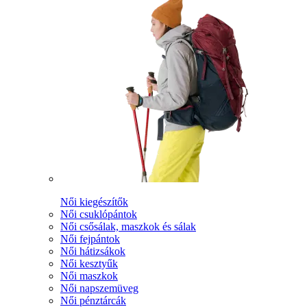
Női kiegészítők
Női csuklópántok
Női csősálak, maszkok és sálak
Női fejpántok
Női hátizsákok
Női kesztyűk
Női maszkok
Női napszemüveg
Női pénztárcák