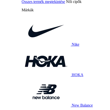
Összes termék megtekintése
Női cipők
Márkák
Nike
HOKA
New Balance