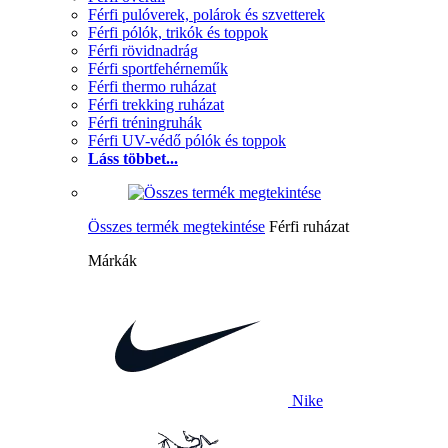
Férfi pulóverek, polárok és szvetterek
Férfi pólók, trikók és toppok
Férfi rövidnadrág
Férfi sportfehérneműk
Férfi thermo ruházat
Férfi trekking ruházat
Férfi tréningruhák
Férfi UV-védő pólók és toppok
Láss többet...
Összes termék megtekintése
Férfi ruházat
Márkák
Nike