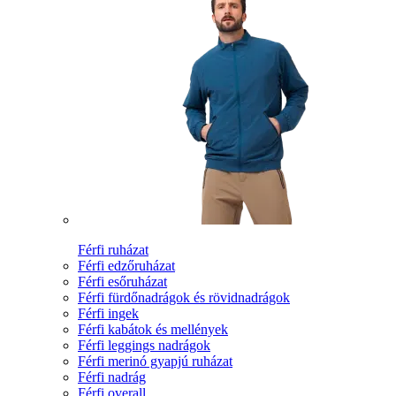
Férfi ruházat
Férfi edzőruházat
Férfi esőruházat
Férfi fürdőnadrágok és rövidnadrágok
Férfi ingek
Férfi kabátok és mellények
Férfi leggings nadrágok
Férfi merinó gyapjú ruházat
Férfi nadrág
Férfi overall