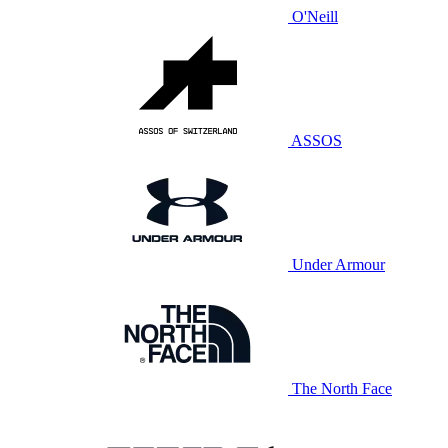
O'Neill
ASSOS
Under Armour
The North Face