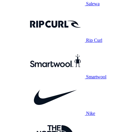
Salewa
Rip Curl
Smartwool
Nike