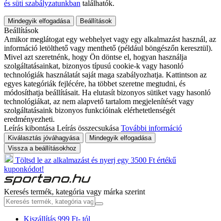
és süti szabályzatunkban
találhatók.
Mindegyik elfogadása
Beállítások
Beállítások
Amikor meglátogat egy webhelyet vagy egy alkalmazást használ, az
információ letölthető vagy menthető (például böngészőn keresztül).
Mivel azt szeretnénk, hogy Ön döntse el, hogyan használja
szolgáltatásainkat, bizonyos típusú cookie-k vagy hasonló
technológiák használatát saját maga szabályozhatja. Kattintson az
egyes kategóriák fejlécére, ha többet szeretne megtudni, és
módosíthatja beállításait. Ha elutasít bizonyos sütiket vagy hasonló
technológiákat, az nem alapvető tartalom megjelenítését vagy
szolgáltatásaink bizonyos funkcióinak elérhetetlenségét
eredményezheti.
Leírás kibontása
Leírás összecsukása
További információ
Kiválasztás jóváhagyása
Mindegyik elfogadása
Vissza a beállításokhoz
Töltsd le az alkalmazást és nyerj egy 3500 Ft értékű
kuponkódot!
Keresés termék, kategória vagy márka szerint
Kiszállítás 999 Ft- tól