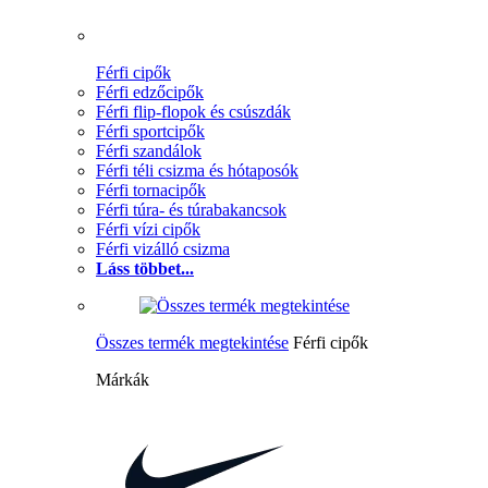
Férfi cipők
Férfi edzőcipők
Férfi flip-flopok és csúszdák
Férfi sportcipők
Férfi szandálok
Férfi téli csizma és hótaposók
Férfi tornacipők
Férfi túra- és túrabakancsok
Férfi vízi cipők
Férfi vizálló csizma
Láss többet...
Összes termék megtekintése
Férfi cipők
Márkák