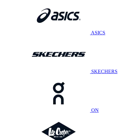
ASICS
SKECHERS
ON