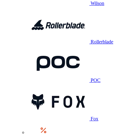
Wilson
Rollerblade
POC
Fox