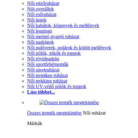
Női edzőruházat
Nöi overállok
Női esőruházat
Női ingek
Női kabátok, köpenyek és mellények
Női leggings
Női merinó gyapjú ruházat
Női nadrágok
Női pulóverek, polárok és kötött mellények
Női pólók, trikók és toppok
Női rövidnadrág
Női sportfehérneműk
Női sportruházat
Női termikus ruházat
Női trekking ruházat
Női UV-védő pólók és toppok
Láss többet...
Összes termék megtekintése
Női ruházat
Márkák