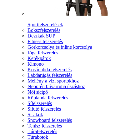
Sportfelszerelések
Bokszfelszerelés
Deszkák SUP
Fitness felszerelés
Görkorcsolya és inline korcsolya
Jóga felszerelés
Kerékpárok
Kimono
Kosárlabda felszerelés
Labdarúgás felszerelés
Mellény a vízi sportokhoz
Neoprén búvárruha úszáshoz
Női sícipő
Röplabda felszerelés
Sífelszerelés
Sífutó felszerelés
Sisakok
Snowboard felszerelés
Tenisz felszerelés
Túrafelszerelés
Túrabotok