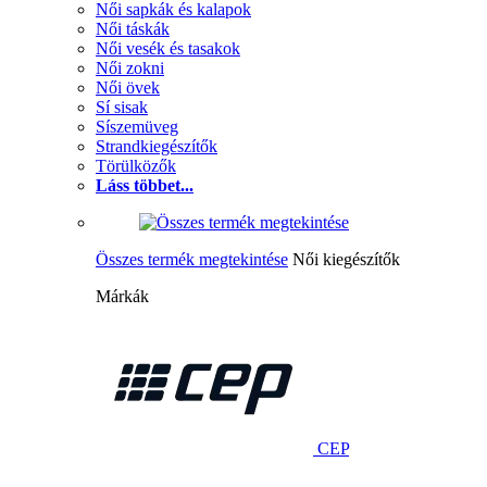
Női sapkák és kalapok
Női táskák
Női vesék és tasakok
Női zokni
Női övek
Sí sisak
Síszemüveg
Strandkiegészítők
Törülközők
Láss többet...
Összes termék megtekintése
Női kiegészítők
Márkák
CEP