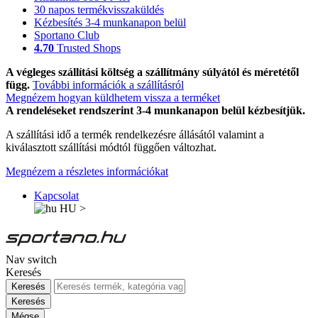
30 napos termékvisszaküldés
Kézbesítés 3-4 munkanapon belül
Sportano Club
4.70
Trusted Shops
A végleges szállítási költség a szállítmány súlyától és méretétől
függ.
További információk a szállításról
Megnézem hogyan küldhetem vissza a terméket
A rendeléseket rendszerint 3-4 munkanapon belül kézbesítjük.
A szállítási idő a termék rendelkezésre állásától valamint a
kiválasztott szállítási módtól függően változhat.
Megnézem a részletes információkat
Kapcsolat
HU
>
Nav switch
Keresés
Keresés
Keresés
Mégse