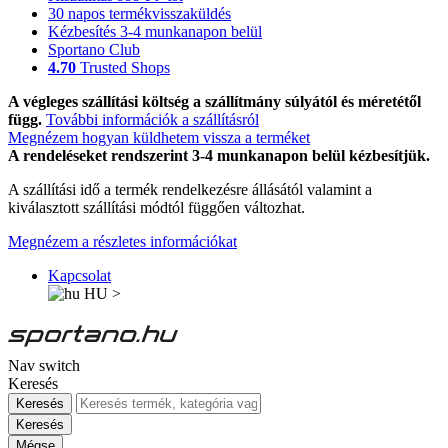
30 napos termékvisszaküldés
Kézbesítés 3-4 munkanapon belül
Sportano Club
4.70
Trusted Shops
A végleges szállítási költség a szállítmány súlyától és méretétől
függ.
További információk a szállításról
Megnézem hogyan küldhetem vissza a terméket
A rendeléseket rendszerint 3-4 munkanapon belül kézbesítjük.
A szállítási idő a termék rendelkezésre állásától valamint a
kiválasztott szállítási módtól függően változhat.
Megnézem a részletes információkat
Kapcsolat
HU
>
Nav switch
Keresés
Keresés
Keresés
Mégse