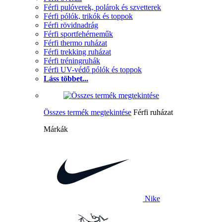
Férfi pulóverek, polárok és szvetterek
Férfi pólók, trikók és toppok
Férfi rövidnadrág
Férfi sportfehérneműk
Férfi thermo ruházat
Férfi trekking ruházat
Férfi tréningruhák
Férfi UV-védő pólók és toppok
Láss többet...
Összes termék megtekintése
Férfi ruházat
Márkák
Nike