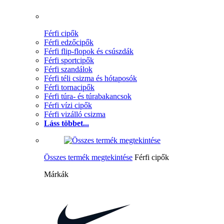
Férfi cipők
Férfi edzőcipők
Férfi flip-flopok és csúszdák
Férfi sportcipők
Férfi szandálok
Férfi téli csizma és hótaposók
Férfi tornacipők
Férfi túra- és túrabakancsok
Férfi vízi cipők
Férfi vizálló csizma
Láss többet...
Összes termék megtekintése
Férfi cipők
Márkák