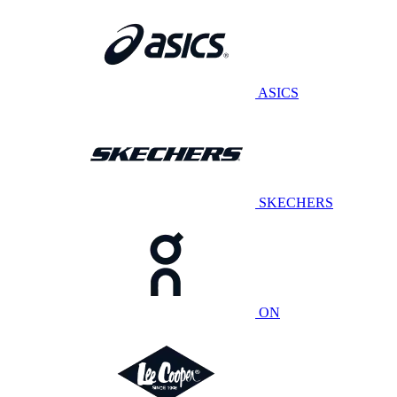
ASICS
SKECHERS
ON