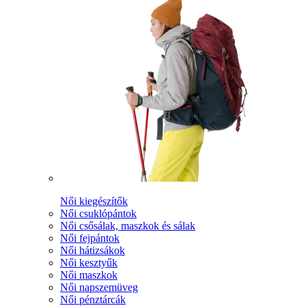
Női kiegészítők
Női csuklópántok
Női csősálak, maszkok és sálak
Női fejpántok
Női hátizsákok
Női kesztyűk
Női maszkok
Női napszemüveg
Női pénztárcák