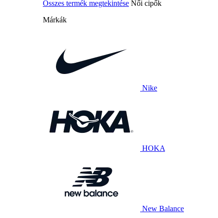
Összes termék megtekintése
Női cipők
Márkák
Nike
HOKA
New Balance