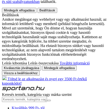
és süti szabályzatunkban
találhatók.
Mindegyik elfogadása
Beállítások
Beállítások
Amikor meglátogat egy webhelyet vagy egy alkalmazást használ, az
információ letölthető vagy menthető (például böngészőn keresztül).
Mivel azt szeretnénk, hogy Ön döntse el, hogyan használja
szolgáltatásainkat, bizonyos típusú cookie-k vagy hasonló
technológiák használatát saját maga szabályozhatja. Kattintson az
egyes kategóriák fejlécére, ha többet szeretne megtudni, és
módosíthatja beállításait. Ha elutasít bizonyos sütiket vagy hasonló
technológiákat, az nem alapvető tartalom megjelenítését vagy
szolgáltatásaink bizonyos funkcióinak elérhetetlenségét
eredményezheti.
Leírás kibontása
Leírás összecsukása
További információ
Kiválasztás jóváhagyása
Mindegyik elfogadása
Vissza a beállításokhoz
Töltsd le az alkalmazást és nyerj egy 3500 Ft értékű
kuponkódot!
Keresés termék, kategória vagy márka szerint
Kiszállítás 999 Ft- tól