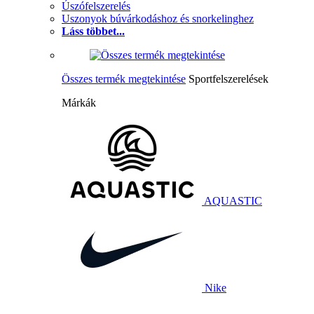
Úszófelszerelés
Uszonyok búvárkodáshoz és snorkelinghez
Láss többet...
Összes termék megtekintése
Sportfelszerelések
Márkák
AQUASTIC
Nike