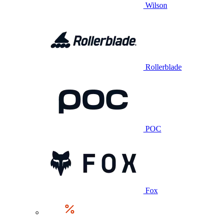
Wilson
Rollerblade
POC
Fox