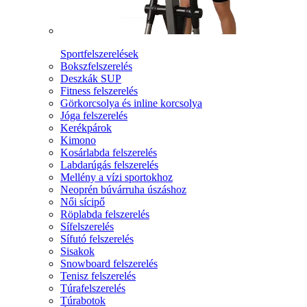
Sportfelszerelések
Bokszfelszerelés
Deszkák SUP
Fitness felszerelés
Görkorcsolya és inline korcsolya
Jóga felszerelés
Kerékpárok
Kimono
Kosárlabda felszerelés
Labdarúgás felszerelés
Mellény a vízi sportokhoz
Neoprén búvárruha úszáshoz
Női sícipő
Röplabda felszerelés
Sífelszerelés
Sífutó felszerelés
Sisakok
Snowboard felszerelés
Tenisz felszerelés
Túrafelszerelés
Túrabotok