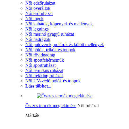
Női edzőruházat
Nöi overállok
Női esőruházat
Női ingek
Női kabátok, köpenyek és mellények
Női leggings
Női merinó gyapjú ruházat
Női nadrágok
Női pulóverek, polárok és kötött mellények
Női pólók, trikók és toppok
Női rövidnadrág
Női sportfehérneműk
Női sportruházat
Női termikus ruházat
Női trekking ruházat
Női UV-védő pólók és toppok
Láss többet...
Összes termék megtekintése
Női ruházat
Márkák