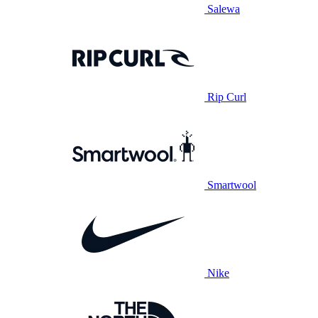
Salewa
Rip Curl
Smartwool
Nike