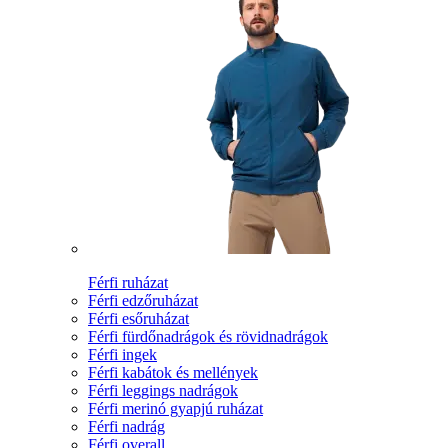
Férfi ruházat
Férfi edzőruházat
Férfi esőruházat
Férfi fürdőnadrágok és rövidnadrágok
Férfi ingek
Férfi kabátok és mellények
Férfi leggings nadrágok
Férfi merinó gyapjú ruházat
Férfi nadrág
Férfi overall