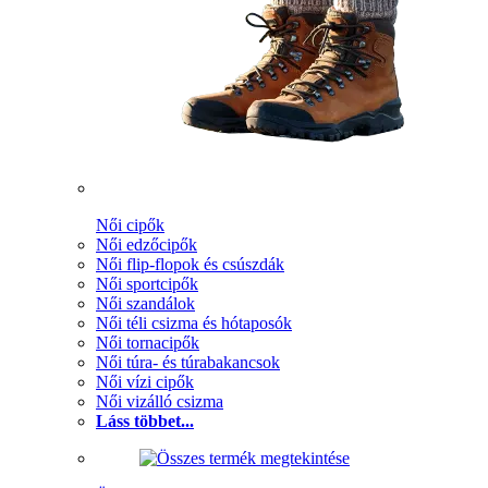
Női cipők
Női edzőcipők
Női flip-flopok és csúszdák
Női sportcipők
Női szandálok
Női téli csizma és hótaposók
Női tornacipők
Női túra- és túrabakancsok
Női vízi cipők
Női vizálló csizma
Láss többet...