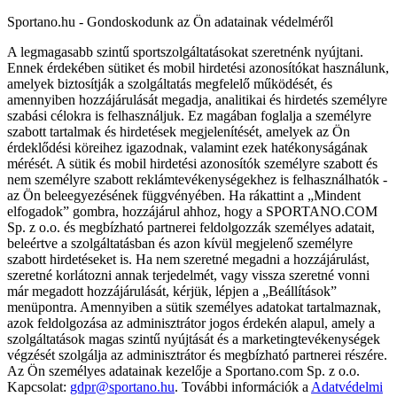
Sportano.hu - Gondoskodunk az Ön adatainak védelméről
A legmagasabb szintű sportszolgáltatásokat szeretnénk nyújtani.
Ennek érdekében sütiket és mobil hirdetési azonosítókat használunk,
amelyek biztosítják a szolgáltatás megfelelő működését, és
amennyiben hozzájárulását megadja, analitikai és hirdetés személyre
szabási célokra is felhasználjuk. Ez magában foglalja a személyre
szabott tartalmak és hirdetések megjelenítését, amelyek az Ön
érdeklődési köreihez igazodnak, valamint ezek hatékonyságának
mérését. A sütik és mobil hirdetési azonosítók személyre szabott és
nem személyre szabott reklámtevékenységekhez is felhasználhatók -
az Ön beleegyezésének függvényében. Ha rákattint a „Mindent
elfogadok” gombra, hozzájárul ahhoz, hogy a SPORTANO.COM
Sp. z o.o. és megbízható partnerei feldolgozzák személyes adatait,
beleértve a szolgáltatásban és azon kívül megjelenő személyre
szabott hirdetéseket is. Ha nem szeretné megadni a hozzájárulást,
szeretné korlátozni annak terjedelmét, vagy vissza szeretné vonni
már megadott hozzájárulását, kérjük, lépjen a „Beállítások”
menüpontra. Amennyiben a sütik személyes adatokat tartalmaznak,
azok feldolgozása az adminisztrátor jogos érdekén alapul, amely a
szolgáltatások magas szintű nyújtását és a marketingtevékenységek
végzését szolgálja az adminisztrátor és megbízható partnerei részére.
Az Ön személyes adatainak kezelője a Sportano.com Sp. z o.o.
Kapcsolat:
gdpr@sportano.hu
. További információk a
Adatvédelmi