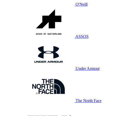
O'Neill
ASSOS
Under Armour
The North Face