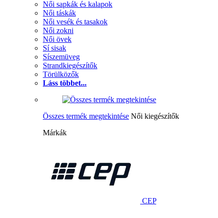
Női sapkák és kalapok
Női táskák
Női vesék és tasakok
Női zokni
Női övek
Sí sisak
Síszemüveg
Strandkiegészítők
Törülközők
Láss többet...
Összes termék megtekintése
Női kiegészítők
Márkák
CEP