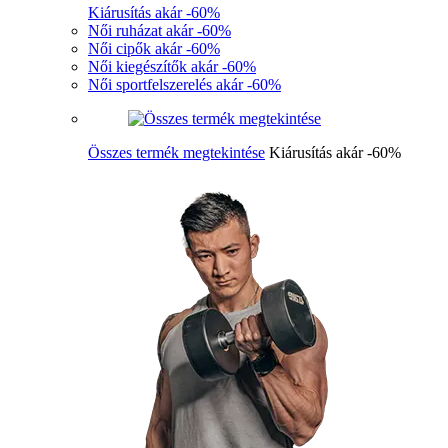
Kiárusítás akár -60%
Női ruházat akár -60%
Női cipők akár -60%
Női kiegészítők akár -60%
Női sportfelszerelés akár -60%
Összes termék megtekintése
Kiárusítás akár -60%