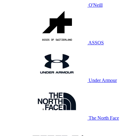
O'Neill
ASSOS
Under Armour
The North Face