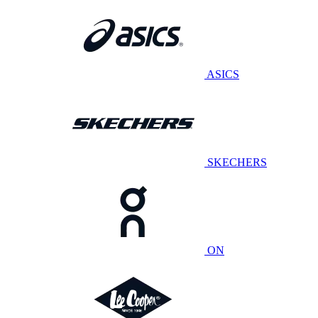
ASICS
SKECHERS
ON