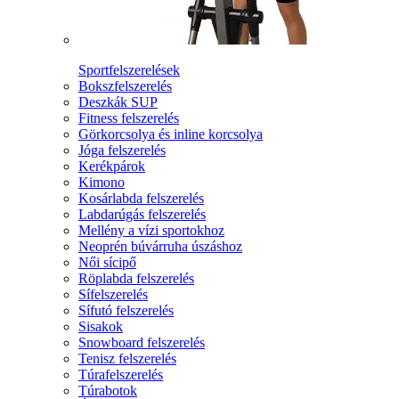
Sportfelszerelések
Bokszfelszerelés
Deszkák SUP
Fitness felszerelés
Görkorcsolya és inline korcsolya
Jóga felszerelés
Kerékpárok
Kimono
Kosárlabda felszerelés
Labdarúgás felszerelés
Mellény a vízi sportokhoz
Neoprén búvárruha úszáshoz
Női sícipő
Röplabda felszerelés
Sífelszerelés
Sífutó felszerelés
Sisakok
Snowboard felszerelés
Tenisz felszerelés
Túrafelszerelés
Túrabotok