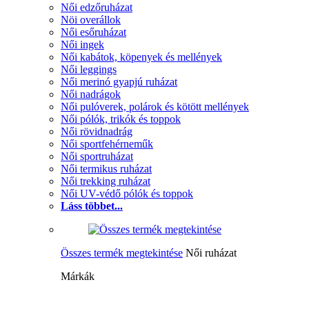
Női edzőruházat
Nöi overállok
Női esőruházat
Női ingek
Női kabátok, köpenyek és mellények
Női leggings
Női merinó gyapjú ruházat
Női nadrágok
Női pulóverek, polárok és kötött mellények
Női pólók, trikók és toppok
Női rövidnadrág
Női sportfehérneműk
Női sportruházat
Női termikus ruházat
Női trekking ruházat
Női UV-védő pólók és toppok
Láss többet...
Összes termék megtekintése
Női ruházat
Márkák