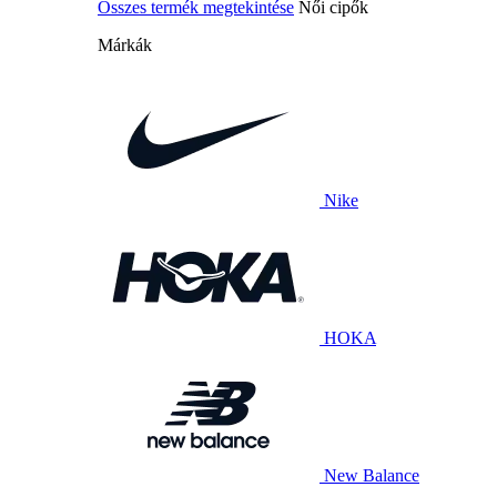
Összes termék megtekintése
Női cipők
Márkák
Nike
HOKA
New Balance