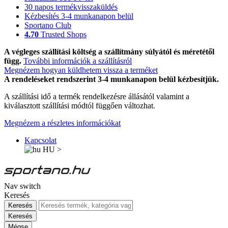
30 napos termékvisszaküldés
Kézbesítés 3-4 munkanapon belül
Sportano Club
4.70
Trusted Shops
A végleges szállítási költség a szállítmány súlyától és méretétől
függ.
További információk a szállításról
Megnézem hogyan küldhetem vissza a terméket
A rendeléseket rendszerint 3-4 munkanapon belül kézbesítjük.
A szállítási idő a termék rendelkezésre állásától valamint a
kiválasztott szállítási módtól függően változhat.
Megnézem a részletes információkat
Kapcsolat
HU
>
Nav switch
Keresés
Keresés
Keresés
Mégse