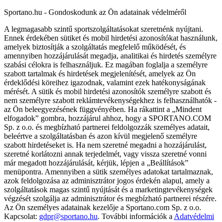
Sportano.hu - Gondoskodunk az Ön adatainak védelméről
A legmagasabb szintű sportszolgáltatásokat szeretnénk nyújtani.
Ennek érdekében sütiket és mobil hirdetési azonosítókat használunk,
amelyek biztosítják a szolgáltatás megfelelő működését, és
amennyiben hozzájárulását megadja, analitikai és hirdetés személyre
szabási célokra is felhasználjuk. Ez magában foglalja a személyre
szabott tartalmak és hirdetések megjelenítését, amelyek az Ön
érdeklődési köreihez igazodnak, valamint ezek hatékonyságának
mérését. A sütik és mobil hirdetési azonosítók személyre szabott és
nem személyre szabott reklámtevékenységekhez is felhasználhatók -
az Ön beleegyezésének függvényében. Ha rákattint a „Mindent
elfogadok” gombra, hozzájárul ahhoz, hogy a SPORTANO.COM
Sp. z o.o. és megbízható partnerei feldolgozzák személyes adatait,
beleértve a szolgáltatásban és azon kívül megjelenő személyre
szabott hirdetéseket is. Ha nem szeretné megadni a hozzájárulást,
szeretné korlátozni annak terjedelmét, vagy vissza szeretné vonni
már megadott hozzájárulását, kérjük, lépjen a „Beállítások”
menüpontra. Amennyiben a sütik személyes adatokat tartalmaznak,
azok feldolgozása az adminisztrátor jogos érdekén alapul, amely a
szolgáltatások magas szintű nyújtását és a marketingtevékenységek
végzését szolgálja az adminisztrátor és megbízható partnerei részére.
Az Ön személyes adatainak kezelője a Sportano.com Sp. z o.o.
Kapcsolat:
gdpr@sportano.hu
. További információk a
Adatvédelmi