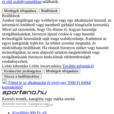
és süti szabályzatunkban
találhatók.
Mindegyik elfogadása
Beállítások
Beállítások
Amikor meglátogat egy webhelyet vagy egy alkalmazást használ, az
információ letölthető vagy menthető (például böngészőn keresztül).
Mivel azt szeretnénk, hogy Ön döntse el, hogyan használja
szolgáltatásainkat, bizonyos típusú cookie-k vagy hasonló
technológiák használatát saját maga szabályozhatja. Kattintson az
egyes kategóriák fejlécére, ha többet szeretne megtudni, és
módosíthatja beállításait. Ha elutasít bizonyos sütiket vagy hasonló
technológiákat, az nem alapvető tartalom megjelenítését vagy
szolgáltatásaink bizonyos funkcióinak elérhetetlenségét
eredményezheti.
Leírás kibontása
Leírás összecsukása
További információ
Kiválasztás jóváhagyása
Mindegyik elfogadása
Vissza a beállításokhoz
Töltsd le az alkalmazást és nyerj egy 3500 Ft értékű
kuponkódot!
Keresés termék, kategória vagy márka szerint
Kiszállítás 999 Ft- tól