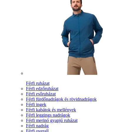
Férfi ruházat
Férfi edzőruházat
Férfi esőruházat
Férfi fürdőnadrágok és rövidnadrágok
Férfi ingek
Férfi kabátok és mellények
Férfi leggings nadrágok
Férfi merinó gyapjú ruházat
Férfi nadrág
Férfi overall