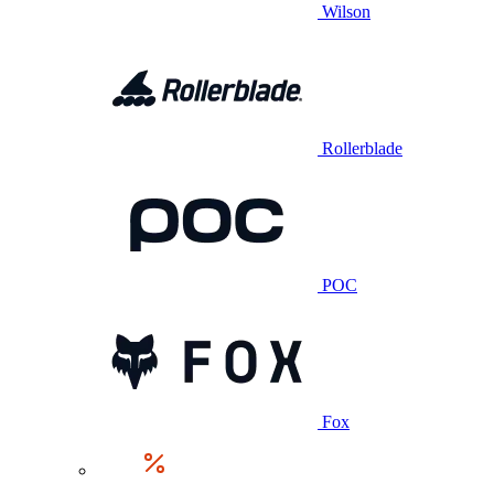
Wilson
Rollerblade
POC
Fox