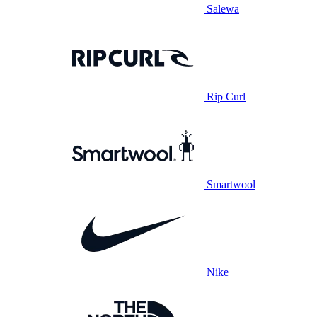
Salewa
Rip Curl
Smartwool
Nike