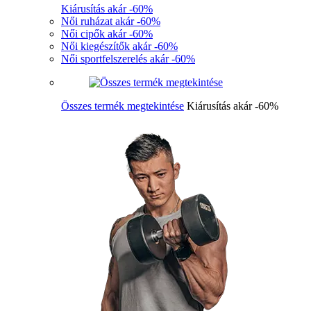
Kiárusítás akár -60%
Női ruházat akár -60%
Női cipők akár -60%
Női kiegészítők akár -60%
Női sportfelszerelés akár -60%
Összes termék megtekintése
Kiárusítás akár -60%