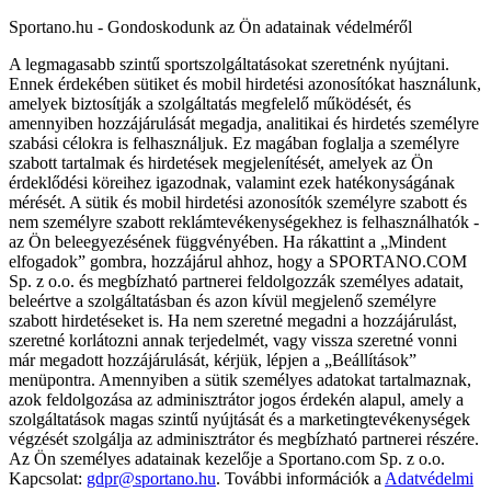
Sportano.hu - Gondoskodunk az Ön adatainak védelméről
A legmagasabb szintű sportszolgáltatásokat szeretnénk nyújtani.
Ennek érdekében sütiket és mobil hirdetési azonosítókat használunk,
amelyek biztosítják a szolgáltatás megfelelő működését, és
amennyiben hozzájárulását megadja, analitikai és hirdetés személyre
szabási célokra is felhasználjuk. Ez magában foglalja a személyre
szabott tartalmak és hirdetések megjelenítését, amelyek az Ön
érdeklődési köreihez igazodnak, valamint ezek hatékonyságának
mérését. A sütik és mobil hirdetési azonosítók személyre szabott és
nem személyre szabott reklámtevékenységekhez is felhasználhatók -
az Ön beleegyezésének függvényében. Ha rákattint a „Mindent
elfogadok” gombra, hozzájárul ahhoz, hogy a SPORTANO.COM
Sp. z o.o. és megbízható partnerei feldolgozzák személyes adatait,
beleértve a szolgáltatásban és azon kívül megjelenő személyre
szabott hirdetéseket is. Ha nem szeretné megadni a hozzájárulást,
szeretné korlátozni annak terjedelmét, vagy vissza szeretné vonni
már megadott hozzájárulását, kérjük, lépjen a „Beállítások”
menüpontra. Amennyiben a sütik személyes adatokat tartalmaznak,
azok feldolgozása az adminisztrátor jogos érdekén alapul, amely a
szolgáltatások magas szintű nyújtását és a marketingtevékenységek
végzését szolgálja az adminisztrátor és megbízható partnerei részére.
Az Ön személyes adatainak kezelője a Sportano.com Sp. z o.o.
Kapcsolat:
gdpr@sportano.hu
. További információk a
Adatvédelmi