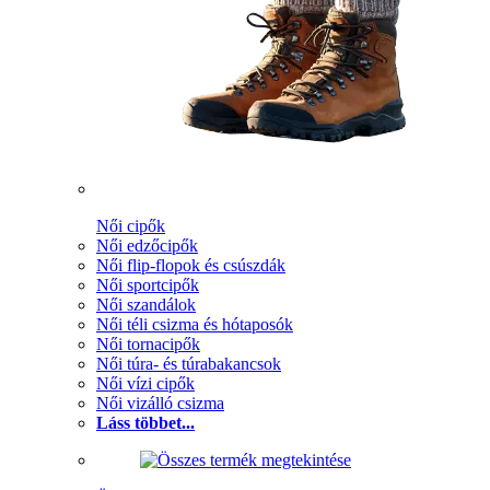
Női cipők
Női edzőcipők
Női flip-flopok és csúszdák
Női sportcipők
Női szandálok
Női téli csizma és hótaposók
Női tornacipők
Női túra- és túrabakancsok
Női vízi cipők
Női vizálló csizma
Láss többet...