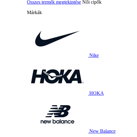
Összes termék megtekintése
Női cipők
Márkák
Nike
HOKA
New Balance