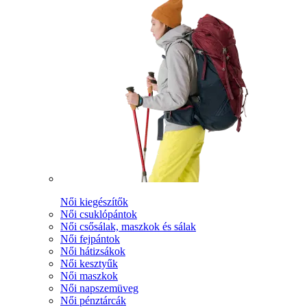
Női kiegészítők
Női csuklópántok
Női csősálak, maszkok és sálak
Női fejpántok
Női hátizsákok
Női kesztyűk
Női maszkok
Női napszemüveg
Női pénztárcák