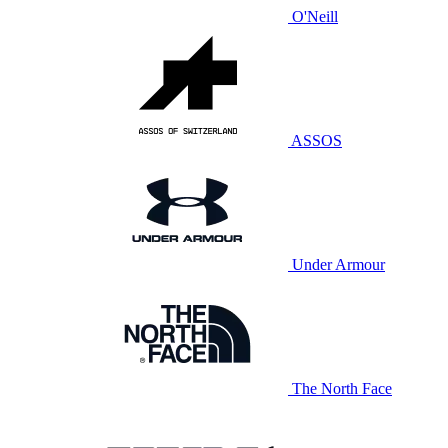
O'Neill
ASSOS
Under Armour
The North Face