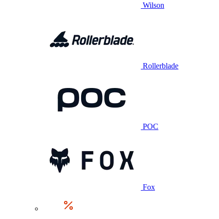
Wilson
Rollerblade
POC
Fox