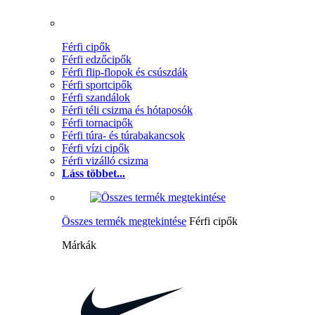
Férfi cipők
Férfi edzőcipők
Férfi flip-flopok és csúszdák
Férfi sportcipők
Férfi szandálok
Férfi téli csizma és hótaposók
Férfi tornacipők
Férfi túra- és túrabakancsok
Férfi vízi cipők
Férfi vizálló csizma
Láss többet...
Összes termék megtekintése
Férfi cipők
Márkák