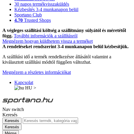
30 napos termékvisszaküldés
Kézbesítés 3-4 munkanapon belül
Sportano Club
4.70
Trusted Shops
A végleges szállítási költség a szállítmány súlyától és méretétől
függ.
További információk a szállításról
Megnézem hogyan küldhetem vissza a terméket
A rendeléseket rendszerint 3-4 munkanapon belül kézbesítjük.
A szállítási idő a termék rendelkezésre állásától valamint a
kiválasztott szállítási módtól függően változhat.
Megnézem a részletes információkat
Kapcsolat
HU
>
Nav switch
Keresés
Keresés
Keresés
Mégse