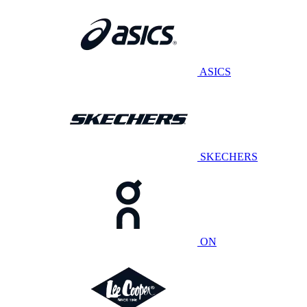
ASICS
SKECHERS
ON