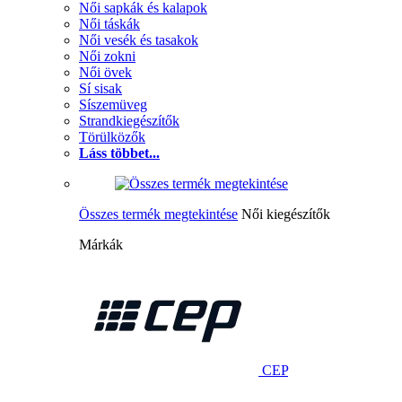
Női sapkák és kalapok
Női táskák
Női vesék és tasakok
Női zokni
Női övek
Sí sisak
Síszemüveg
Strandkiegészítők
Törülközők
Láss többet...
Összes termék megtekintése
Női kiegészítők
Márkák
CEP