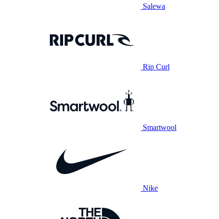
Salewa
Rip Curl
Smartwool
Nike