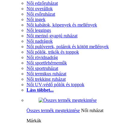
Női edzőruházat
Nöi overállok
Női esőruházat
Női ingek
Női kabátok, köpenyek és mellények
Női leggings
Női merinó gyapjú ruházat
Női nadrágok
Női pulóverek, polárok és kötött mellények
Női pólók, trikók és toppok
Női rövidnadrág
Női sportfehérneműk
Női sportruházat
Női termikus ruházat
Női trekking ruházat
Női UV-védő pólók és toppok
Láss többet...
Összes termék megtekintése
Női ruházat
Márkák