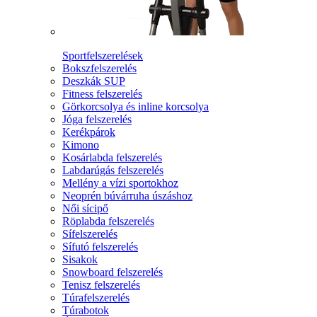
Sportfelszerelések
Bokszfelszerelés
Deszkák SUP
Fitness felszerelés
Görkorcsolya és inline korcsolya
Jóga felszerelés
Kerékpárok
Kimono
Kosárlabda felszerelés
Labdarúgás felszerelés
Mellény a vízi sportokhoz
Neoprén búvárruha úszáshoz
Női sícipő
Röplabda felszerelés
Sífelszerelés
Sífutó felszerelés
Sisakok
Snowboard felszerelés
Tenisz felszerelés
Túrafelszerelés
Túrabotok