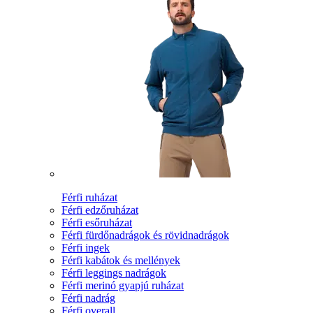
Férfi ruházat
Férfi edzőruházat
Férfi esőruházat
Férfi fürdőnadrágok és rövidnadrágok
Férfi ingek
Férfi kabátok és mellények
Férfi leggings nadrágok
Férfi merinó gyapjú ruházat
Férfi nadrág
Férfi overall