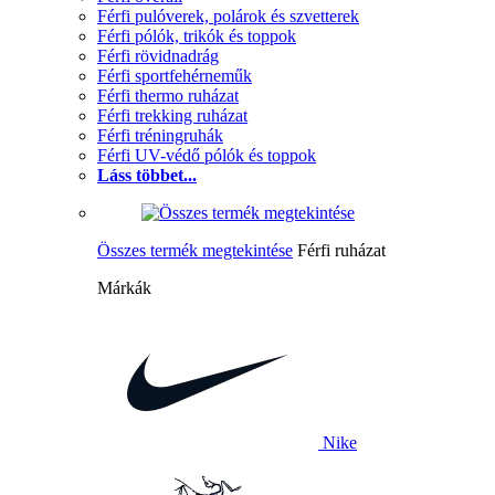
Férfi pulóverek, polárok és szvetterek
Férfi pólók, trikók és toppok
Férfi rövidnadrág
Férfi sportfehérneműk
Férfi thermo ruházat
Férfi trekking ruházat
Férfi tréningruhák
Férfi UV-védő pólók és toppok
Láss többet...
Összes termék megtekintése
Férfi ruházat
Márkák
Nike