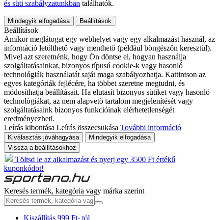
és süti szabályzatunkban
találhatók.
Mindegyik elfogadása
Beállítások
Beállítások
Amikor meglátogat egy webhelyet vagy egy alkalmazást használ, az
információ letölthető vagy menthető (például böngészőn keresztül).
Mivel azt szeretnénk, hogy Ön döntse el, hogyan használja
szolgáltatásainkat, bizonyos típusú cookie-k vagy hasonló
technológiák használatát saját maga szabályozhatja. Kattintson az
egyes kategóriák fejlécére, ha többet szeretne megtudni, és
módosíthatja beállításait. Ha elutasít bizonyos sütiket vagy hasonló
technológiákat, az nem alapvető tartalom megjelenítését vagy
szolgáltatásaink bizonyos funkcióinak elérhetetlenségét
eredményezheti.
Leírás kibontása
Leírás összecsukása
További információ
Kiválasztás jóváhagyása
Mindegyik elfogadása
Vissza a beállításokhoz
Töltsd le az alkalmazást és nyerj egy 3500 Ft értékű
kuponkódot!
Keresés termék, kategória vagy márka szerint
Kiszállítás 999 Ft- tól