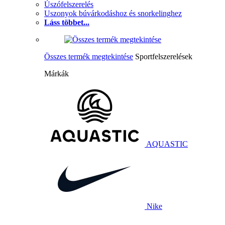
Úszófelszerelés
Uszonyok búvárkodáshoz és snorkelinghez
Láss többet...
Összes termék megtekintése
Sportfelszerelések
Márkák
AQUASTIC
Nike