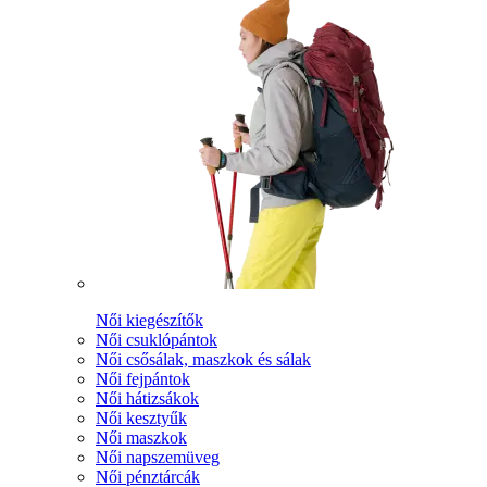
Női kiegészítők
Női csuklópántok
Női csősálak, maszkok és sálak
Női fejpántok
Női hátizsákok
Női kesztyűk
Női maszkok
Női napszemüveg
Női pénztárcák