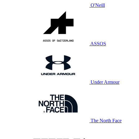
O'Neill
ASSOS
Under Armour
The North Face