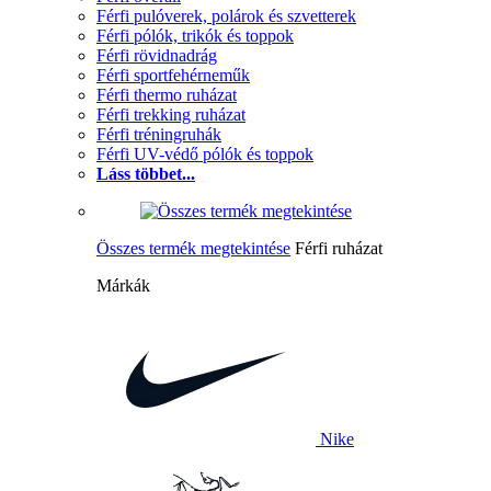
Férfi pulóverek, polárok és szvetterek
Férfi pólók, trikók és toppok
Férfi rövidnadrág
Férfi sportfehérneműk
Férfi thermo ruházat
Férfi trekking ruházat
Férfi tréningruhák
Férfi UV-védő pólók és toppok
Láss többet...
Összes termék megtekintése
Férfi ruházat
Márkák
Nike