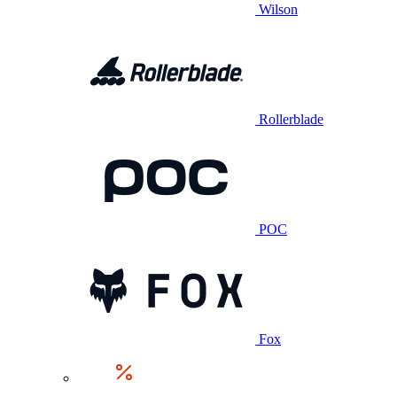
Wilson
Rollerblade
POC
Fox