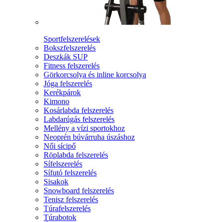
Sportfelszerelések
Bokszfelszerelés
Deszkák SUP
Fitness felszerelés
Görkorcsolya és inline korcsolya
Jóga felszerelés
Kerékpárok
Kimono
Kosárlabda felszerelés
Labdarúgás felszerelés
Mellény a vízi sportokhoz
Neoprén búvárruha úszáshoz
Női sícipő
Röplabda felszerelés
Sífelszerelés
Sífutó felszerelés
Sisakok
Snowboard felszerelés
Tenisz felszerelés
Túrafelszerelés
Túrabotok