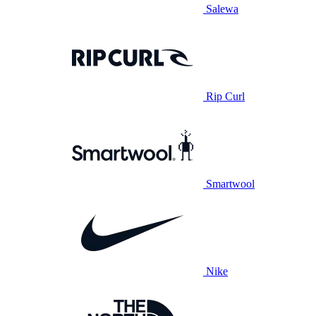
Salewa
Rip Curl
Smartwool
Nike