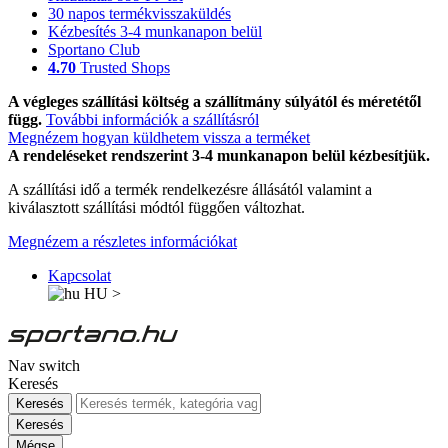
30 napos termékvisszaküldés
Kézbesítés 3-4 munkanapon belül
Sportano Club
4.70
Trusted Shops
A végleges szállítási költség a szállítmány súlyától és méretétől
függ.
További információk a szállításról
Megnézem hogyan küldhetem vissza a terméket
A rendeléseket rendszerint 3-4 munkanapon belül kézbesítjük.
A szállítási idő a termék rendelkezésre állásától valamint a
kiválasztott szállítási módtól függően változhat.
Megnézem a részletes információkat
Kapcsolat
HU
>
Nav switch
Keresés
Keresés
Keresés
Mégse