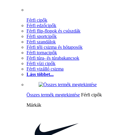
Férfi cipők
Férfi edzőcipők
Férfi flip-flopok és csúszdák
Férfi sportcipők
Férfi szandálok
Férfi téli csizma és hótaposók
Férfi tornacipők
Férfi túra- és túrabakancsok
Férfi vízi cipők
Férfi vizálló csizma
Láss többet...
Összes termék megtekintése
Férfi cipők
Márkák