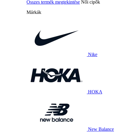
Összes termék megtekintése
Női cipők
Márkák
Nike
HOKA
New Balance