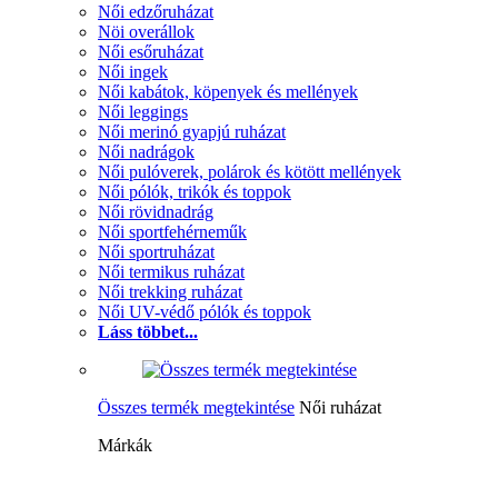
Női edzőruházat
Nöi overállok
Női esőruházat
Női ingek
Női kabátok, köpenyek és mellények
Női leggings
Női merinó gyapjú ruházat
Női nadrágok
Női pulóverek, polárok és kötött mellények
Női pólók, trikók és toppok
Női rövidnadrág
Női sportfehérneműk
Női sportruházat
Női termikus ruházat
Női trekking ruházat
Női UV-védő pólók és toppok
Láss többet...
Összes termék megtekintése
Női ruházat
Márkák