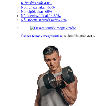
Kiárusítás akár -60%
Női ruházat akár -60%
Női cipők akár -60%
Női kiegészítők akár -60%
Női sportfelszerelés akár -60%
Összes termék megtekintése
Kiárusítás akár -60%