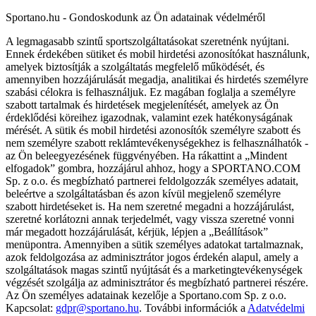
Sportano.hu - Gondoskodunk az Ön adatainak védelméről
A legmagasabb szintű sportszolgáltatásokat szeretnénk nyújtani.
Ennek érdekében sütiket és mobil hirdetési azonosítókat használunk,
amelyek biztosítják a szolgáltatás megfelelő működését, és
amennyiben hozzájárulását megadja, analitikai és hirdetés személyre
szabási célokra is felhasználjuk. Ez magában foglalja a személyre
szabott tartalmak és hirdetések megjelenítését, amelyek az Ön
érdeklődési köreihez igazodnak, valamint ezek hatékonyságának
mérését. A sütik és mobil hirdetési azonosítók személyre szabott és
nem személyre szabott reklámtevékenységekhez is felhasználhatók -
az Ön beleegyezésének függvényében. Ha rákattint a „Mindent
elfogadok” gombra, hozzájárul ahhoz, hogy a SPORTANO.COM
Sp. z o.o. és megbízható partnerei feldolgozzák személyes adatait,
beleértve a szolgáltatásban és azon kívül megjelenő személyre
szabott hirdetéseket is. Ha nem szeretné megadni a hozzájárulást,
szeretné korlátozni annak terjedelmét, vagy vissza szeretné vonni
már megadott hozzájárulását, kérjük, lépjen a „Beállítások”
menüpontra. Amennyiben a sütik személyes adatokat tartalmaznak,
azok feldolgozása az adminisztrátor jogos érdekén alapul, amely a
szolgáltatások magas szintű nyújtását és a marketingtevékenységek
végzését szolgálja az adminisztrátor és megbízható partnerei részére.
Az Ön személyes adatainak kezelője a Sportano.com Sp. z o.o.
Kapcsolat:
gdpr@sportano.hu
. További információk a
Adatvédelmi