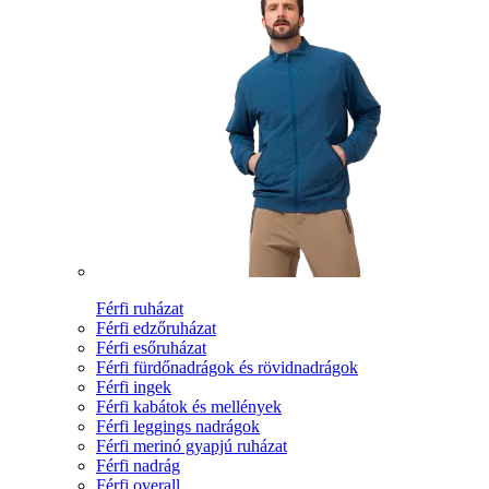
Férfi ruházat
Férfi edzőruházat
Férfi esőruházat
Férfi fürdőnadrágok és rövidnadrágok
Férfi ingek
Férfi kabátok és mellények
Férfi leggings nadrágok
Férfi merinó gyapjú ruházat
Férfi nadrág
Férfi overall