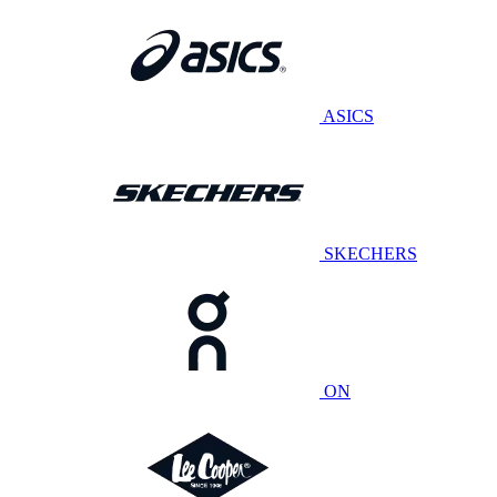
ASICS
SKECHERS
ON