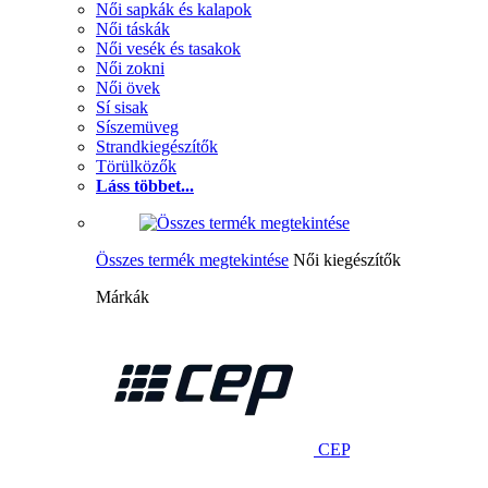
Női sapkák és kalapok
Női táskák
Női vesék és tasakok
Női zokni
Női övek
Sí sisak
Síszemüveg
Strandkiegészítők
Törülközők
Láss többet...
Összes termék megtekintése
Női kiegészítők
Márkák
CEP