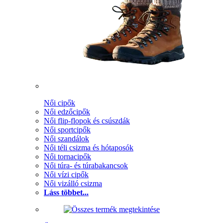
Női cipők
Női edzőcipők
Női flip-flopok és csúszdák
Női sportcipők
Női szandálok
Női téli csizma és hótaposók
Női tornacipők
Női túra- és túrabakancsok
Női vízi cipők
Női vizálló csizma
Láss többet...