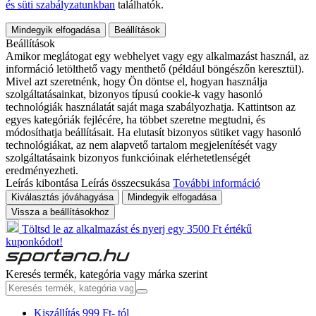
és süti szabályzatunkban
találhatók.
Mindegyik elfogadása
Beállítások
Beállítások
Amikor meglátogat egy webhelyet vagy egy alkalmazást használ, az
információ letölthető vagy menthető (például böngészőn keresztül).
Mivel azt szeretnénk, hogy Ön döntse el, hogyan használja
szolgáltatásainkat, bizonyos típusú cookie-k vagy hasonló
technológiák használatát saját maga szabályozhatja. Kattintson az
egyes kategóriák fejlécére, ha többet szeretne megtudni, és
módosíthatja beállításait. Ha elutasít bizonyos sütiket vagy hasonló
technológiákat, az nem alapvető tartalom megjelenítését vagy
szolgáltatásaink bizonyos funkcióinak elérhetetlenségét
eredményezheti.
Leírás kibontása
Leírás összecsukása
További információ
Kiválasztás jóváhagyása
Mindegyik elfogadása
Vissza a beállításokhoz
Töltsd le az alkalmazást és nyerj egy 3500 Ft értékű
kuponkódot!
Keresés termék, kategória vagy márka szerint
Kiszállítás 999 Ft- tól