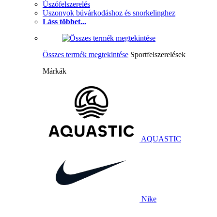
Úszófelszerelés
Uszonyok búvárkodáshoz és snorkelinghez
Láss többet...
Összes termék megtekintése
Sportfelszerelések
Márkák
AQUASTIC
Nike