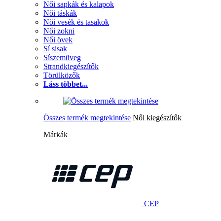
Női sapkák és kalapok
Női táskák
Női vesék és tasakok
Női zokni
Női övek
Sí sisak
Síszemüveg
Strandkiegészítők
Törülközők
Láss többet...
Összes termék megtekintése
Női kiegészítők
Márkák
CEP