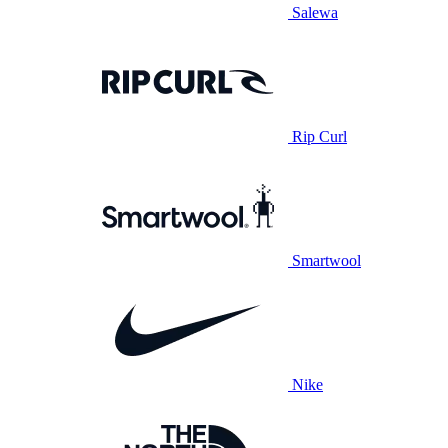
Salewa
Rip Curl
Smartwool
Nike