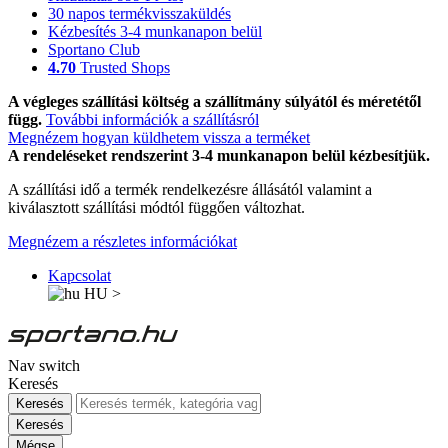
30 napos termékvisszaküldés
Kézbesítés 3-4 munkanapon belül
Sportano Club
4.70
Trusted Shops
A végleges szállítási költség a szállítmány súlyától és méretétől
függ.
További információk a szállításról
Megnézem hogyan küldhetem vissza a terméket
A rendeléseket rendszerint 3-4 munkanapon belül kézbesítjük.
A szállítási idő a termék rendelkezésre állásától valamint a
kiválasztott szállítási módtól függően változhat.
Megnézem a részletes információkat
Kapcsolat
HU
>
Nav switch
Keresés
Keresés
Keresés
Mégse