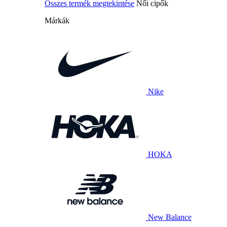
Összes termék megtekintése
Női cipők
Márkák
Nike
HOKA
New Balance