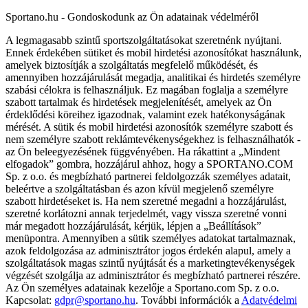
Sportano.hu - Gondoskodunk az Ön adatainak védelméről
A legmagasabb szintű sportszolgáltatásokat szeretnénk nyújtani.
Ennek érdekében sütiket és mobil hirdetési azonosítókat használunk,
amelyek biztosítják a szolgáltatás megfelelő működését, és
amennyiben hozzájárulását megadja, analitikai és hirdetés személyre
szabási célokra is felhasználjuk. Ez magában foglalja a személyre
szabott tartalmak és hirdetések megjelenítését, amelyek az Ön
érdeklődési köreihez igazodnak, valamint ezek hatékonyságának
mérését. A sütik és mobil hirdetési azonosítók személyre szabott és
nem személyre szabott reklámtevékenységekhez is felhasználhatók -
az Ön beleegyezésének függvényében. Ha rákattint a „Mindent
elfogadok” gombra, hozzájárul ahhoz, hogy a SPORTANO.COM
Sp. z o.o. és megbízható partnerei feldolgozzák személyes adatait,
beleértve a szolgáltatásban és azon kívül megjelenő személyre
szabott hirdetéseket is. Ha nem szeretné megadni a hozzájárulást,
szeretné korlátozni annak terjedelmét, vagy vissza szeretné vonni
már megadott hozzájárulását, kérjük, lépjen a „Beállítások”
menüpontra. Amennyiben a sütik személyes adatokat tartalmaznak,
azok feldolgozása az adminisztrátor jogos érdekén alapul, amely a
szolgáltatások magas szintű nyújtását és a marketingtevékenységek
végzését szolgálja az adminisztrátor és megbízható partnerei részére.
Az Ön személyes adatainak kezelője a Sportano.com Sp. z o.o.
Kapcsolat:
gdpr@sportano.hu
. További információk a
Adatvédelmi