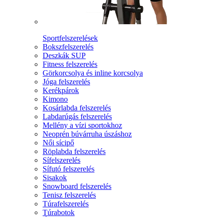
Sportfelszerelések
Bokszfelszerelés
Deszkák SUP
Fitness felszerelés
Görkorcsolya és inline korcsolya
Jóga felszerelés
Kerékpárok
Kimono
Kosárlabda felszerelés
Labdarúgás felszerelés
Mellény a vízi sportokhoz
Neoprén búvárruha úszáshoz
Női sícipő
Röplabda felszerelés
Sífelszerelés
Sífutó felszerelés
Sisakok
Snowboard felszerelés
Tenisz felszerelés
Túrafelszerelés
Túrabotok