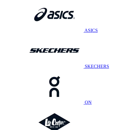
ASICS
SKECHERS
ON