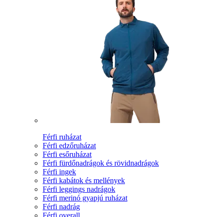
Férfi ruházat
Férfi edzőruházat
Férfi esőruházat
Férfi fürdőnadrágok és rövidnadrágok
Férfi ingek
Férfi kabátok és mellények
Férfi leggings nadrágok
Férfi merinó gyapjú ruházat
Férfi nadrág
Férfi overall