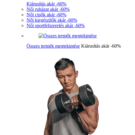
Kiárusítás akár -60%
Női ruházat akár -60%
Női cipők akár -60%
Női kiegészítők akár -60%
Női sportfelszerelés akár -60%
Összes termék megtekintése
Kiárusítás akár -60%