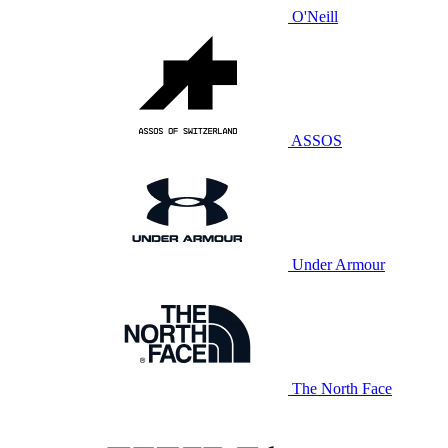
O'Neill
ASSOS
Under Armour
The North Face