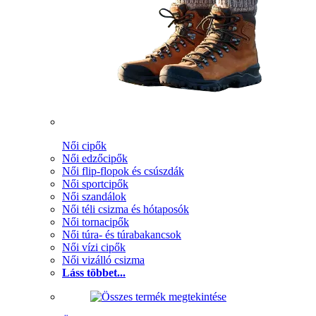
Női cipők
Női edzőcipők
Női flip-flopok és csúszdák
Női sportcipők
Női szandálok
Női téli csizma és hótaposók
Női tornacipők
Női túra- és túrabakancsok
Női vízi cipők
Női vizálló csizma
Láss többet...