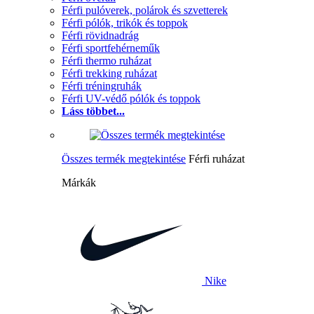
Férfi pulóverek, polárok és szvetterek
Férfi pólók, trikók és toppok
Férfi rövidnadrág
Férfi sportfehérneműk
Férfi thermo ruházat
Férfi trekking ruházat
Férfi tréningruhák
Férfi UV-védő pólók és toppok
Láss többet...
Összes termék megtekintése
Férfi ruházat
Márkák
Nike