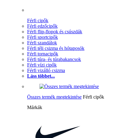
Férfi cipők
Férfi edzőcipők
Férfi flip-flopok és csúszdák
Férfi sportcipők
Férfi szandálok
Férfi téli csizma és hótaposók
Férfi tornacipők
Férfi túra- és túrabakancsok
Férfi vízi cipők
Férfi vizálló csizma
Láss többet...
Összes termék megtekintése
Férfi cipők
Márkák