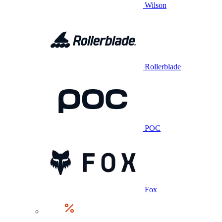
Wilson
Rollerblade
POC
Fox