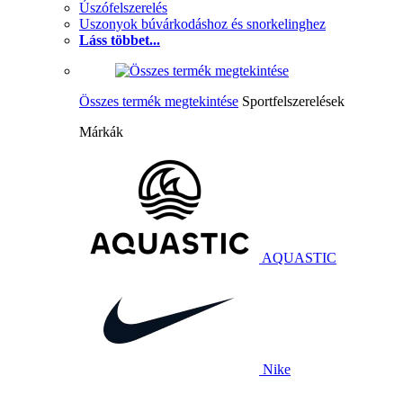
Úszófelszerelés
Uszonyok búvárkodáshoz és snorkelinghez
Láss többet...
Összes termék megtekintése
Sportfelszerelések
Márkák
AQUASTIC
Nike