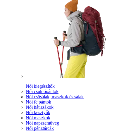
Női kiegészítők
Női csuklópántok
Női csősálak, maszkok és sálak
Női fejpántok
Női hátizsákok
Női kesztyűk
Női maszkok
Női napszemüveg
Női pénztárcák