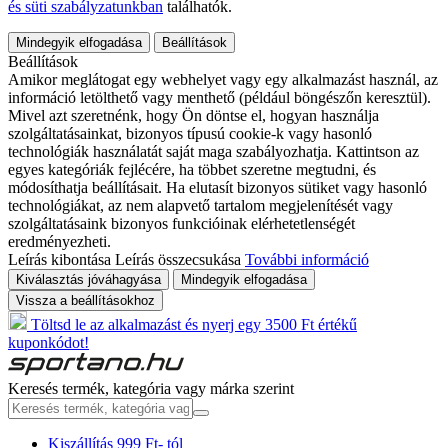
és süti szabályzatunkban
találhatók.
Mindegyik elfogadása
Beállítások
Beállítások
Amikor meglátogat egy webhelyet vagy egy alkalmazást használ, az
információ letölthető vagy menthető (például böngészőn keresztül).
Mivel azt szeretnénk, hogy Ön döntse el, hogyan használja
szolgáltatásainkat, bizonyos típusú cookie-k vagy hasonló
technológiák használatát saját maga szabályozhatja. Kattintson az
egyes kategóriák fejlécére, ha többet szeretne megtudni, és
módosíthatja beállításait. Ha elutasít bizonyos sütiket vagy hasonló
technológiákat, az nem alapvető tartalom megjelenítését vagy
szolgáltatásaink bizonyos funkcióinak elérhetetlenségét
eredményezheti.
Leírás kibontása
Leírás összecsukása
További információ
Kiválasztás jóváhagyása
Mindegyik elfogadása
Vissza a beállításokhoz
Töltsd le az alkalmazást és nyerj egy 3500 Ft értékű
kuponkódot!
Keresés termék, kategória vagy márka szerint
Kiszállítás 999 Ft- tól