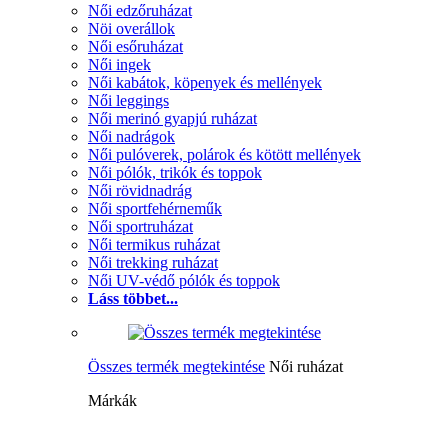
Női edzőruházat
Nöi overállok
Női esőruházat
Női ingek
Női kabátok, köpenyek és mellények
Női leggings
Női merinó gyapjú ruházat
Női nadrágok
Női pulóverek, polárok és kötött mellények
Női pólók, trikók és toppok
Női rövidnadrág
Női sportfehérneműk
Női sportruházat
Női termikus ruházat
Női trekking ruházat
Női UV-védő pólók és toppok
Láss többet...
Összes termék megtekintése
Női ruházat
Márkák