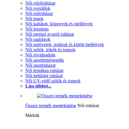
Női edzőruházat
Nöi overállok
Női esőruházat
Női ingek
Női kabátok, köpenyek és mellények
Női leggings
Női merinó gyapjú ruházat
Női nadrágok
Női pulóverek, polárok és kötött mellények
Női pólók, trikók és toppok
Női rövidnadrág
Női sportfehérneműk
Női sportruházat
Női termikus ruházat
Női trekking ruházat
Női UV-védő pólók és toppok
Láss többet...
Összes termék megtekintése
Női ruházat
Márkák