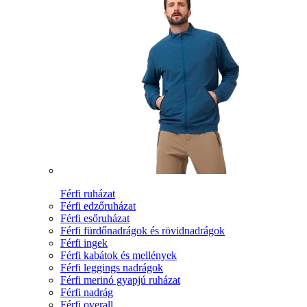
Férfi ruházat
Férfi edzőruházat
Férfi esőruházat
Férfi fürdőnadrágok és rövidnadrágok
Férfi ingek
Férfi kabátok és mellények
Férfi leggings nadrágok
Férfi merinó gyapjú ruházat
Férfi nadrág
Férfi overall