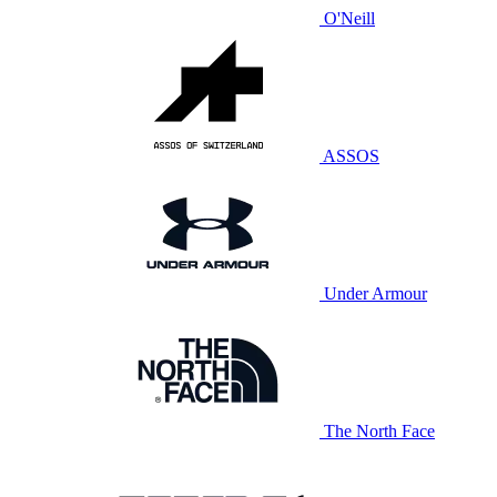
O'Neill
ASSOS
Under Armour
The North Face