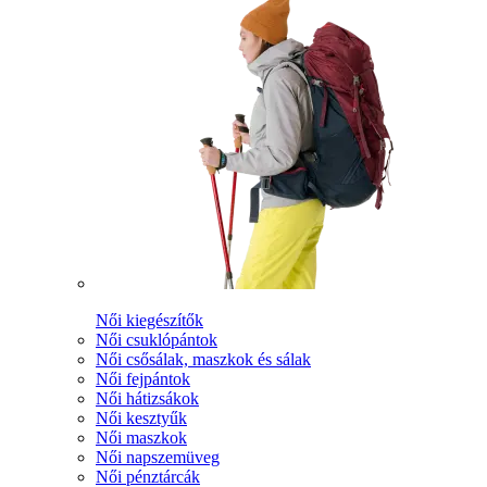
Női kiegészítők
Női csuklópántok
Női csősálak, maszkok és sálak
Női fejpántok
Női hátizsákok
Női kesztyűk
Női maszkok
Női napszemüveg
Női pénztárcák