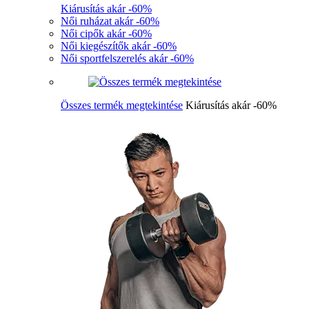
Kiárusítás akár -60%
Női ruházat akár -60%
Női cipők akár -60%
Női kiegészítők akár -60%
Női sportfelszerelés akár -60%
Összes termék megtekintése
Kiárusítás akár -60%