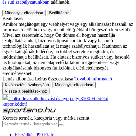
és süti szabályzatunkban
találhatók.
Mindegyik elfogadása
Beállítások
Beállítások
Amikor meglátogat egy webhelyet vagy egy alkalmazást használ, az
információ letölthető vagy menthető (például böngészőn keresztül).
Mivel azt szeretnénk, hogy Ön döntse el, hogyan használja
szolgáltatásainkat, bizonyos típusú cookie-k vagy hasonló
technológiák használatát saját maga szabályozhatja. Kattintson az
egyes kategóriák fejlécére, ha többet szeretne megtudni, és
módosíthatja beállításait. Ha elutasít bizonyos sütiket vagy hasonló
technológiákat, az nem alapvető tartalom megjelenítését vagy
szolgáltatásaink bizonyos funkcióinak elérhetetlenségét
eredményezheti.
Leírás kibontása
Leírás összecsukása
További információ
Kiválasztás jóváhagyása
Mindegyik elfogadása
Vissza a beállításokhoz
Töltsd le az alkalmazást és nyerj egy 3500 Ft értékű
kuponkódot!
Keresés termék, kategória vagy márka szerint
Kiszállítás 999 Ft- tól