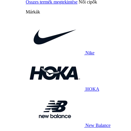
Összes termék megtekintése
Női cipők
Márkák
Nike
HOKA
New Balance