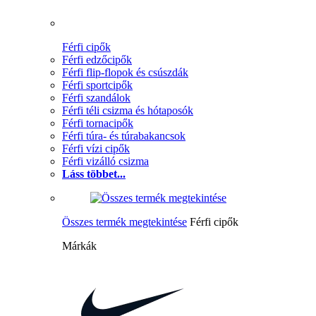
Férfi cipők
Férfi edzőcipők
Férfi flip-flopok és csúszdák
Férfi sportcipők
Férfi szandálok
Férfi téli csizma és hótaposók
Férfi tornacipők
Férfi túra- és túrabakancsok
Férfi vízi cipők
Férfi vizálló csizma
Láss többet...
Összes termék megtekintése
Férfi cipők
Márkák