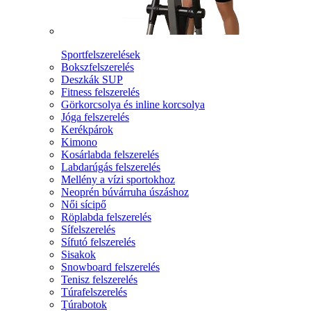
Sportfelszerelések
Bokszfelszerelés
Deszkák SUP
Fitness felszerelés
Görkorcsolya és inline korcsolya
Jóga felszerelés
Kerékpárok
Kimono
Kosárlabda felszerelés
Labdarúgás felszerelés
Mellény a vízi sportokhoz
Neoprén búvárruha úszáshoz
Női sícipő
Röplabda felszerelés
Sífelszerelés
Sífutó felszerelés
Sisakok
Snowboard felszerelés
Tenisz felszerelés
Túrafelszerelés
Túrabotok