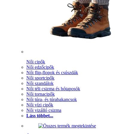
Női cipők
Női edzőcipők
Női flip-flopok és csúszdák
Női sportcipők
Női szandálok
Női téli csizma és hótaposók
Női tornacipők
Női túra- és túrabakancsok
Női vízi cipők
Női vizálló csizma
Láss többet...