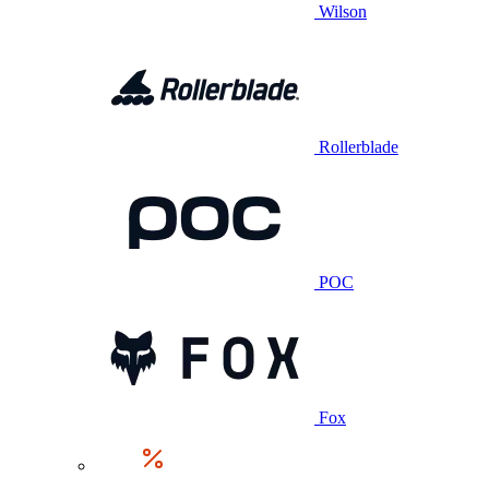
Wilson
Rollerblade
POC
Fox