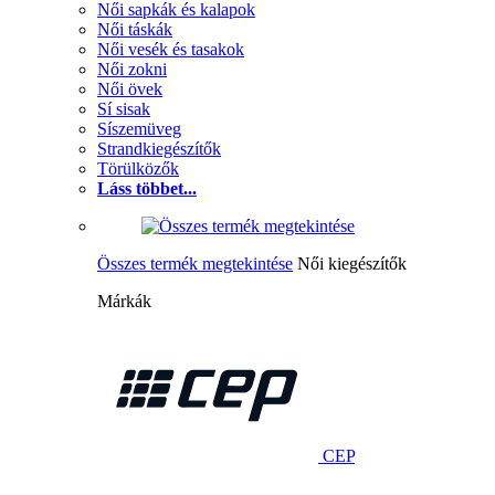
Női sapkák és kalapok
Női táskák
Női vesék és tasakok
Női zokni
Női övek
Sí sisak
Síszemüveg
Strandkiegészítők
Törülközők
Láss többet...
Összes termék megtekintése
Női kiegészítők
Márkák
CEP