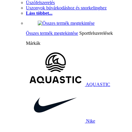
Úszófelszerelés
Uszonyok búvárkodáshoz és snorkelinghez
Láss többet...
Összes termék megtekintése
Sportfelszerelések
Márkák
AQUASTIC
Nike