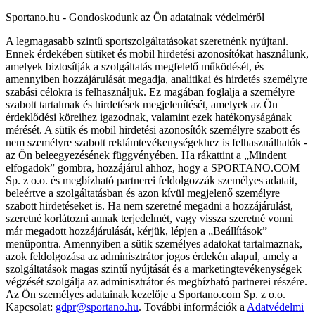
Sportano.hu - Gondoskodunk az Ön adatainak védelméről
A legmagasabb szintű sportszolgáltatásokat szeretnénk nyújtani.
Ennek érdekében sütiket és mobil hirdetési azonosítókat használunk,
amelyek biztosítják a szolgáltatás megfelelő működését, és
amennyiben hozzájárulását megadja, analitikai és hirdetés személyre
szabási célokra is felhasználjuk. Ez magában foglalja a személyre
szabott tartalmak és hirdetések megjelenítését, amelyek az Ön
érdeklődési köreihez igazodnak, valamint ezek hatékonyságának
mérését. A sütik és mobil hirdetési azonosítók személyre szabott és
nem személyre szabott reklámtevékenységekhez is felhasználhatók -
az Ön beleegyezésének függvényében. Ha rákattint a „Mindent
elfogadok” gombra, hozzájárul ahhoz, hogy a SPORTANO.COM
Sp. z o.o. és megbízható partnerei feldolgozzák személyes adatait,
beleértve a szolgáltatásban és azon kívül megjelenő személyre
szabott hirdetéseket is. Ha nem szeretné megadni a hozzájárulást,
szeretné korlátozni annak terjedelmét, vagy vissza szeretné vonni
már megadott hozzájárulását, kérjük, lépjen a „Beállítások”
menüpontra. Amennyiben a sütik személyes adatokat tartalmaznak,
azok feldolgozása az adminisztrátor jogos érdekén alapul, amely a
szolgáltatások magas szintű nyújtását és a marketingtevékenységek
végzését szolgálja az adminisztrátor és megbízható partnerei részére.
Az Ön személyes adatainak kezelője a Sportano.com Sp. z o.o.
Kapcsolat:
gdpr@sportano.hu
. További információk a
Adatvédelmi