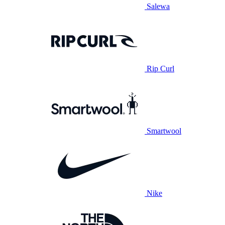
Salewa
Rip Curl
Smartwool
Nike