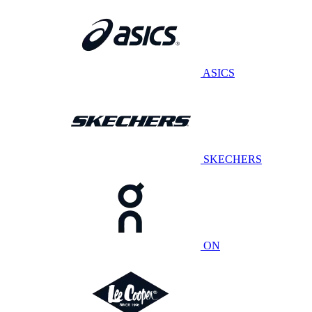
ASICS
SKECHERS
ON