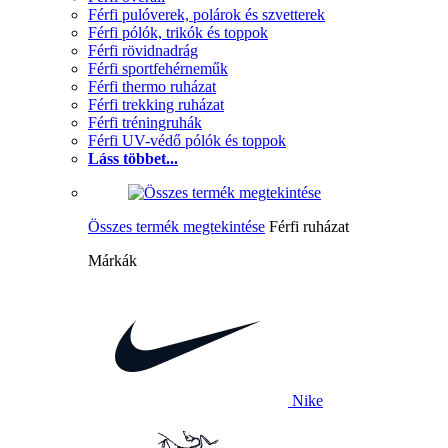
Férfi pulóverek, polárok és szvetterek
Férfi pólók, trikók és toppok
Férfi rövidnadrág
Férfi sportfehérneműk
Férfi thermo ruházat
Férfi trekking ruházat
Férfi tréningruhák
Férfi UV-védő pólók és toppok
Láss többet...
Összes termék megtekintése
Férfi ruházat
Márkák
Nike