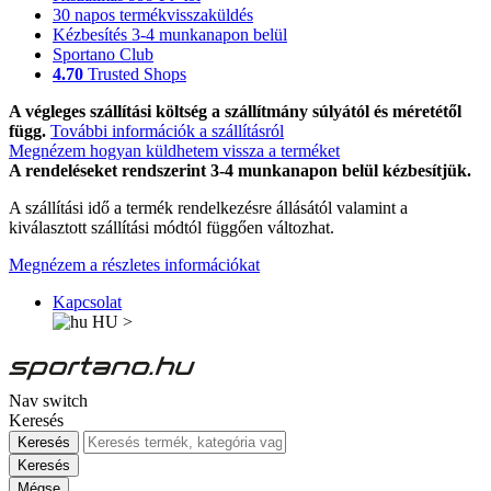
30 napos termékvisszaküldés
Kézbesítés 3-4 munkanapon belül
Sportano Club
4.70
Trusted Shops
A végleges szállítási költség a szállítmány súlyától és méretétől
függ.
További információk a szállításról
Megnézem hogyan küldhetem vissza a terméket
A rendeléseket rendszerint 3-4 munkanapon belül kézbesítjük.
A szállítási idő a termék rendelkezésre állásától valamint a
kiválasztott szállítási módtól függően változhat.
Megnézem a részletes információkat
Kapcsolat
HU
>
Nav switch
Keresés
Keresés
Keresés
Mégse