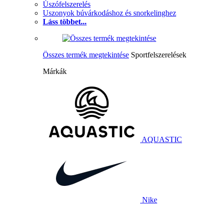
Úszófelszerelés
Uszonyok búvárkodáshoz és snorkelinghez
Láss többet...
Összes termék megtekintése
Sportfelszerelések
Márkák
AQUASTIC
Nike