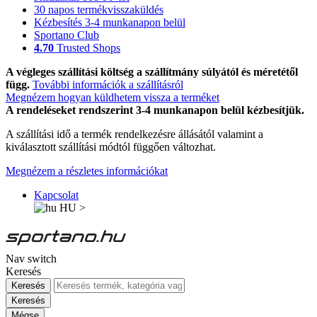
30 napos termékvisszaküldés
Kézbesítés 3-4 munkanapon belül
Sportano Club
4.70
Trusted Shops
A végleges szállítási költség a szállítmány súlyától és méretétől
függ.
További információk a szállításról
Megnézem hogyan küldhetem vissza a terméket
A rendeléseket rendszerint 3-4 munkanapon belül kézbesítjük.
A szállítási idő a termék rendelkezésre állásától valamint a
kiválasztott szállítási módtól függően változhat.
Megnézem a részletes információkat
Kapcsolat
HU
>
Nav switch
Keresés
Keresés
Keresés
Mégse