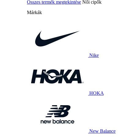
Összes termék megtekintése
Női cipők
Márkák
Nike
HOKA
New Balance