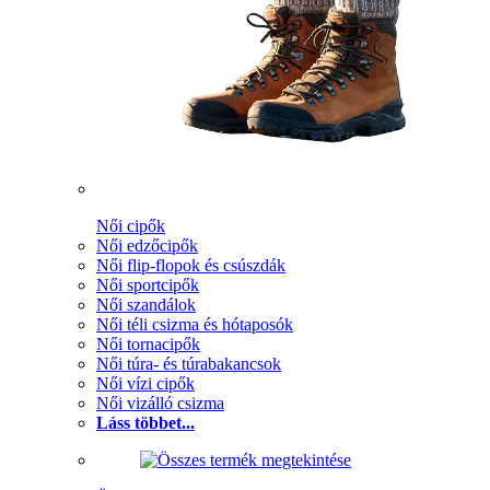
Női cipők
Női edzőcipők
Női flip-flopok és csúszdák
Női sportcipők
Női szandálok
Női téli csizma és hótaposók
Női tornacipők
Női túra- és túrabakancsok
Női vízi cipők
Női vizálló csizma
Láss többet...