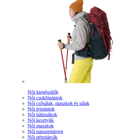
Női kiegészítők
Női csuklópántok
Női csősálak, maszkok és sálak
Női fejpántok
Női hátizsákok
Női kesztyűk
Női maszkok
Női napszemüveg
Női pénztárcák