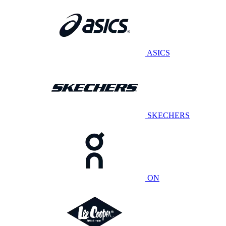
ASICS
SKECHERS
ON