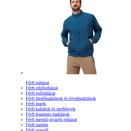
Férfi ruházat
Férfi edzőruházat
Férfi esőruházat
Férfi fürdőnadrágok és rövidnadrágok
Férfi ingek
Férfi kabátok és mellények
Férfi leggings nadrágok
Férfi merinó gyapjú ruházat
Férfi nadrág
Férfi overall