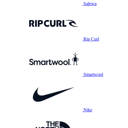
Salewa
Rip Curl
Smartwool
Nike