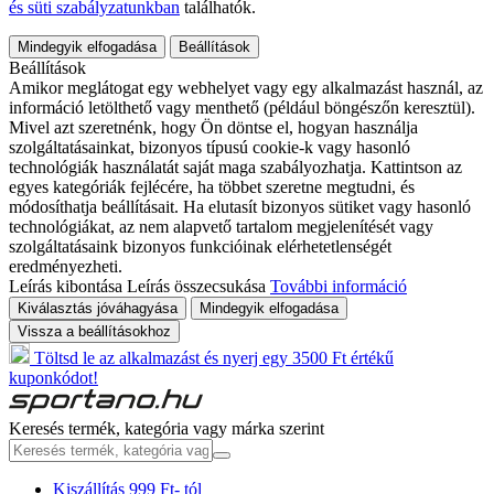
és süti szabályzatunkban
találhatók.
Mindegyik elfogadása
Beállítások
Beállítások
Amikor meglátogat egy webhelyet vagy egy alkalmazást használ, az
információ letölthető vagy menthető (például böngészőn keresztül).
Mivel azt szeretnénk, hogy Ön döntse el, hogyan használja
szolgáltatásainkat, bizonyos típusú cookie-k vagy hasonló
technológiák használatát saját maga szabályozhatja. Kattintson az
egyes kategóriák fejlécére, ha többet szeretne megtudni, és
módosíthatja beállításait. Ha elutasít bizonyos sütiket vagy hasonló
technológiákat, az nem alapvető tartalom megjelenítését vagy
szolgáltatásaink bizonyos funkcióinak elérhetetlenségét
eredményezheti.
Leírás kibontása
Leírás összecsukása
További információ
Kiválasztás jóváhagyása
Mindegyik elfogadása
Vissza a beállításokhoz
Töltsd le az alkalmazást és nyerj egy 3500 Ft értékű
kuponkódot!
Keresés termék, kategória vagy márka szerint
Kiszállítás 999 Ft- tól