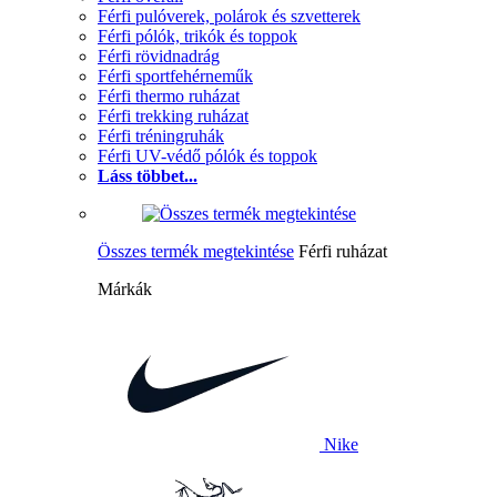
Férfi pulóverek, polárok és szvetterek
Férfi pólók, trikók és toppok
Férfi rövidnadrág
Férfi sportfehérneműk
Férfi thermo ruházat
Férfi trekking ruházat
Férfi tréningruhák
Férfi UV-védő pólók és toppok
Láss többet...
Összes termék megtekintése
Férfi ruházat
Márkák
Nike