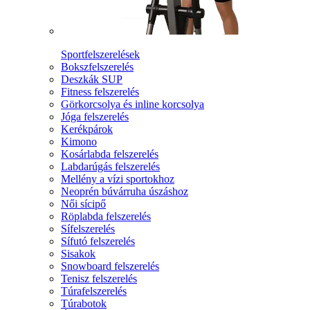
Sportfelszerelések
Bokszfelszerelés
Deszkák SUP
Fitness felszerelés
Görkorcsolya és inline korcsolya
Jóga felszerelés
Kerékpárok
Kimono
Kosárlabda felszerelés
Labdarúgás felszerelés
Mellény a vízi sportokhoz
Neoprén búvárruha úszáshoz
Női sícipő
Röplabda felszerelés
Sífelszerelés
Sífutó felszerelés
Sisakok
Snowboard felszerelés
Tenisz felszerelés
Túrafelszerelés
Túrabotok