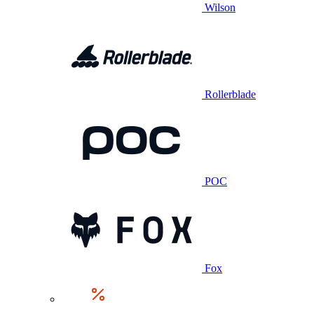
Wilson
Rollerblade
POC
Fox