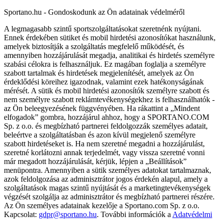
Sportano.hu - Gondoskodunk az Ön adatainak védelméről
A legmagasabb szintű sportszolgáltatásokat szeretnénk nyújtani.
Ennek érdekében sütiket és mobil hirdetési azonosítókat használunk,
amelyek biztosítják a szolgáltatás megfelelő működését, és
amennyiben hozzájárulását megadja, analitikai és hirdetés személyre
szabási célokra is felhasználjuk. Ez magában foglalja a személyre
szabott tartalmak és hirdetések megjelenítését, amelyek az Ön
érdeklődési köreihez igazodnak, valamint ezek hatékonyságának
mérését. A sütik és mobil hirdetési azonosítók személyre szabott és
nem személyre szabott reklámtevékenységekhez is felhasználhatók -
az Ön beleegyezésének függvényében. Ha rákattint a „Mindent
elfogadok” gombra, hozzájárul ahhoz, hogy a SPORTANO.COM
Sp. z o.o. és megbízható partnerei feldolgozzák személyes adatait,
beleértve a szolgáltatásban és azon kívül megjelenő személyre
szabott hirdetéseket is. Ha nem szeretné megadni a hozzájárulást,
szeretné korlátozni annak terjedelmét, vagy vissza szeretné vonni
már megadott hozzájárulását, kérjük, lépjen a „Beállítások”
menüpontra. Amennyiben a sütik személyes adatokat tartalmaznak,
azok feldolgozása az adminisztrátor jogos érdekén alapul, amely a
szolgáltatások magas szintű nyújtását és a marketingtevékenységek
végzését szolgálja az adminisztrátor és megbízható partnerei részére.
Az Ön személyes adatainak kezelője a Sportano.com Sp. z o.o.
Kapcsolat:
gdpr@sportano.hu
. További információk a
Adatvédelmi