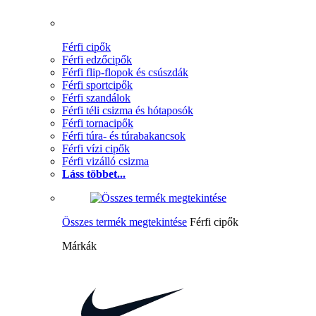
Férfi cipők
Férfi edzőcipők
Férfi flip-flopok és csúszdák
Férfi sportcipők
Férfi szandálok
Férfi téli csizma és hótaposók
Férfi tornacipők
Férfi túra- és túrabakancsok
Férfi vízi cipők
Férfi vizálló csizma
Láss többet...
Összes termék megtekintése
Férfi cipők
Márkák