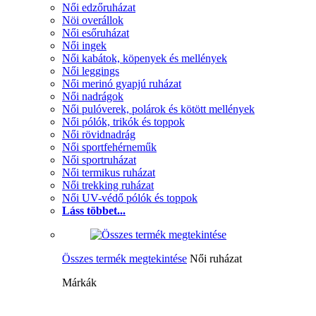
Női edzőruházat
Nöi overállok
Női esőruházat
Női ingek
Női kabátok, köpenyek és mellények
Női leggings
Női merinó gyapjú ruházat
Női nadrágok
Női pulóverek, polárok és kötött mellények
Női pólók, trikók és toppok
Női rövidnadrág
Női sportfehérneműk
Női sportruházat
Női termikus ruházat
Női trekking ruházat
Női UV-védő pólók és toppok
Láss többet...
Összes termék megtekintése
Női ruházat
Márkák