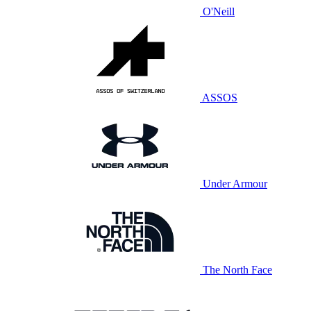
O'Neill
ASSOS
Under Armour
The North Face