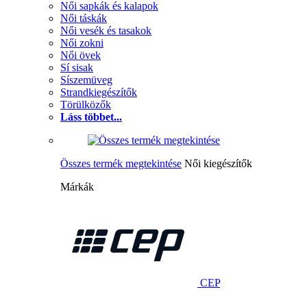
Női sapkák és kalapok
Női táskák
Női vesék és tasakok
Női zokni
Női övek
Sí sisak
Síszemüveg
Strandkiegészítők
Törülközők
Láss többet...
Összes termék megtekintése
Női kiegészítők
Márkák
CEP