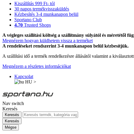
Kiszállítás 999 Ft- tól
30 napos termékvisszaküldés
Kézbesítés 3-4 munkanapon belül
Sportano Club
4.70
Trusted Shops
A végleges szállítási költség a szállítmány súlyától és méretétől füg
Megnézem hogyan küldhetem vissza a terméket
A rendeléseket rendszerint 3-4 munkanapon belül kézbesítjük.
A szállítási idő a termék rendelkezésre állásától valamint a kiválasztot
Megnézem a részletes információkat
Kapcsolat
HU
>
Nav switch
Keresés
Keresés
Keresés
Mégse