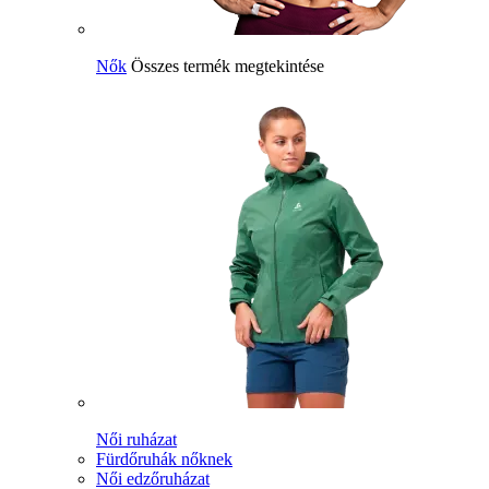
Nők
Összes termék megtekintése
Női ruházat
Fürdőruhák nőknek
Női edzőruházat