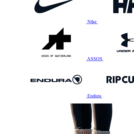
Nike
ASSOS
Endura