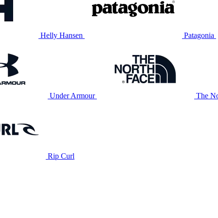
Helly Hansen
Patagonia
Under Armour
The No
Rip Curl