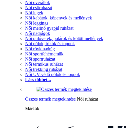
Nöi overállok
Női esőruházat
Női ingek
Női kabátok, köpenyek és mellények
Női leggings
Női merinó gyapjú ruházat
Női nadrágok
Női pulóverek, polárok és kötött mellények
Női pólók, trikók és toppok
Női rövidnadrág
Női sportfehérneműk
Női sportruházat
Női termikus ruházat
Női trekking ruházat
Női UV-védő pólók és toppok
Láss többet...
Összes termék megtekintése
Női ruházat
Márkák