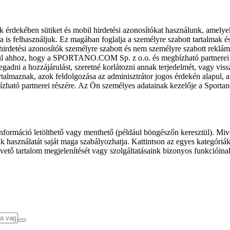
k érdekében sütiket és mobil hirdetési azonosítókat használunk, amelye
ra is felhasználjuk. Ez magában foglalja a személyre szabott tartalmak 
hirdetési azonosítók személyre szabott és nem személyre szabott rekl
l ahhoz, hogy a SPORTANO.COM Sp. z o.o. és megbízható partnerei fel
gadni a hozzájárulást, szeretné korlátozni annak terjedelmét, vagy viss
almaznak, azok feldolgozása az adminisztrátor jogos érdekén alapul, am
ízható partnerei részére. Az Ön személyes adatainak kezelője a Sporta
formáció letölthető vagy menthető (például böngészőn keresztül). Mive
 használatát saját maga szabályozhatja. Kattintson az egyes kategóriák f
vető tartalom megjelenítését vagy szolgáltatásaink bizonyos funkcióina