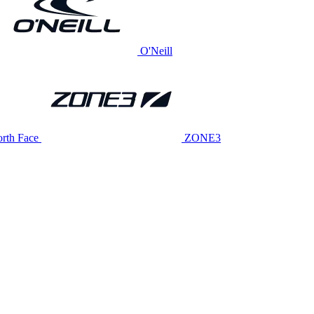
O'Neill
rth Face
ZONE3