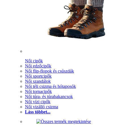
Női cipők
Női edzőcipők
Női flip-flopok és csúszdák
Női sportcipők
Női szandálok
Női téli csizma és hótaposók
Női tornacipők
Női túra- és túrabakancsok
Női vízi cipők
Női vizálló csizma
Láss többet...