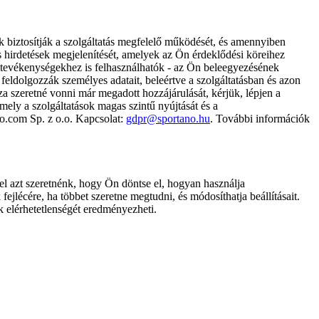
k biztosítják a szolgáltatás megfelelő működését, és amennyiben
és hirdetések megjelenítését, amelyek az Ön érdeklődési köreihez
ámtevékenységekhez is felhasználhatók - az Ön beleegyezésének
dolgozzák személyes adatait, beleértve a szolgáltatásban és azon
za szeretné vonni már megadott hozzájárulását, kérjük, lépjen a
ely a szolgáltatások magas szintű nyújtását és a
no.com Sp. z o.o. Kapcsolat:
gdpr@sportano.hu
. További információk
l azt szeretnénk, hogy Ön döntse el, hogyan használja
ejlécére, ha többet szeretne megtudni, és módosíthatja beállításait.
k elérhetetlenségét eredményezheti.