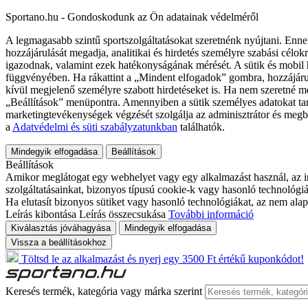
Sportano.hu - Gondoskodunk az Ön adatainak védelméről
A legmagasabb szintű sportszolgáltatásokat szeretnénk nyújtani. Enne
hozzájárulását megadja, analitikai és hirdetés személyre szabási célok
igazodnak, valamint ezek hatékonyságának mérését. A sütik és mobil 
függvényében. Ha rákattint a „Mindent elfogadok” gombra, hozzájáru
kívül megjelenő személyre szabott hirdetéseket is. Ha nem szeretné me
„Beállítások” menüpontra. Amennyiben a sütik személyes adatokat tart
marketingtevékenységek végzését szolgálja az adminisztrátor és megb
a
Adatvédelmi és süti szabályzatunkban
találhatók.
Mindegyik elfogadása
Beállítások
Beállítások
Amikor meglátogat egy webhelyet vagy egy alkalmazást használ, az in
szolgáltatásainkat, bizonyos típusú cookie-k vagy hasonló technológiák
Ha elutasít bizonyos sütiket vagy hasonló technológiákat, az nem alap
Leírás kibontása
Leírás összecsukása
További információ
Kiválasztás jóváhagyása
Mindegyik elfogadása
Vissza a beállításokhoz
Töltsd le az alkalmazást és nyerj egy 3500 Ft értékű kuponkódot!
Keresés termék, kategória vagy márka szerint