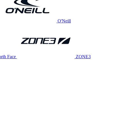
O'Neill
rth Face
ZONE3