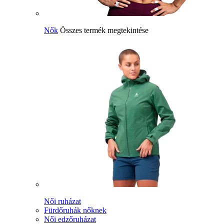
Nők
Összes termék megtekintése
Női ruházat
Fürdőruhák nőknek
Női edzőruházat