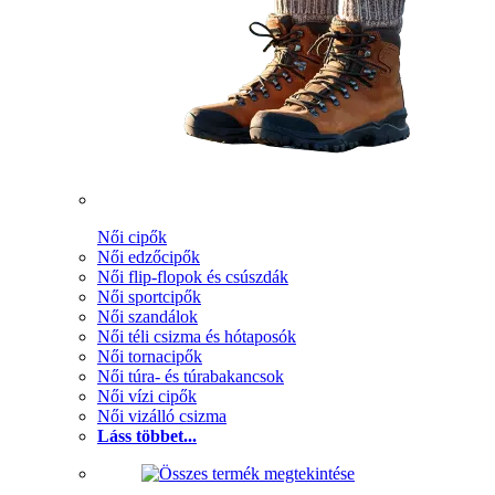
Női cipők
Női edzőcipők
Női flip-flopok és csúszdák
Női sportcipők
Női szandálok
Női téli csizma és hótaposók
Női tornacipők
Női túra- és túrabakancsok
Női vízi cipők
Női vizálló csizma
Láss többet...