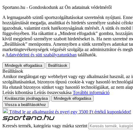
Sportano.hu - Gondoskodunk az Ön adatainak védelméről
A legmagasabb szintű sportszolgáltatásokat szeretnénk nyújtani. Enne
hozzájárulását megadja, analitikai és hirdetés személyre szabási célok
igazodnak, valamint ezek hatékonyságának mérését. A sütik és mobil 
függvényében. Ha rákattint a „Mindent elfogadok” gombra, hozzájáru
kívül megjelenő személyre szabott hirdetéseket is. Ha nem szeretné me
„Beállítások” menüpontra. Amennyiben a sütik személyes adatokat tart
marketingtevékenységek végzését szolgálja az adminisztrátor és megb
a
Adatvédelmi és süti szabályzatunkban
találhatók.
Mindegyik elfogadása
Beállítások
Beállítások
Amikor meglátogat egy webhelyet vagy egy alkalmazást használ, az in
szolgáltatásainkat, bizonyos típusú cookie-k vagy hasonló technológiák
Ha elutasít bizonyos sütiket vagy hasonló technológiákat, az nem alap
Leírás kibontása
Leírás összecsukása
További információ
Kiválasztás jóváhagyása
Mindegyik elfogadása
Vissza a beállításokhoz
Töltsd le az alkalmazást és nyerj egy 3500 Ft értékű kuponkódot!
Keresés termék, kategória vagy márka szerint