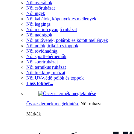
Nöi overállok
Női esőruházat
Női ingek
Női kabátok, köpenyek és mellények
Női leggings
Női merinó gyapjú ruházat
Női nadrágok
Női pulóverek, polárok és kötött mellények
Női pólók, trikók és toppok
Női rövidnadrág
Női sportfehérneműk
Női sportruházat
Női termikus ruházat
Női trekking ruházat
Női UV-védő pólók és toppok
Láss többet...
Összes termék megtekintése
Női ruházat
Márkák