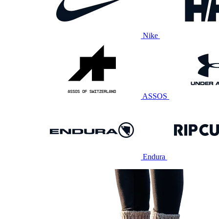
Nike
ASSOS
Endura