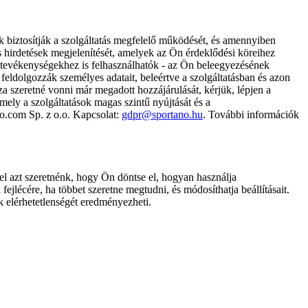
k biztosítják a szolgáltatás megfelelő működését, és amennyiben
és hirdetések megjelenítését, amelyek az Ön érdeklődési köreihez
ámtevékenységekhez is felhasználhatók - az Ön beleegyezésének
dolgozzák személyes adatait, beleértve a szolgáltatásban és azon
za szeretné vonni már megadott hozzájárulását, kérjük, lépjen a
ely a szolgáltatások magas szintű nyújtását és a
no.com Sp. z o.o. Kapcsolat:
gdpr@sportano.hu
. További információk
l azt szeretnénk, hogy Ön döntse el, hogyan használja
ejlécére, ha többet szeretne megtudni, és módosíthatja beállításait.
k elérhetetlenségét eredményezheti.