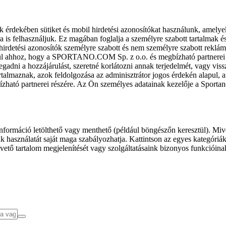
k érdekében sütiket és mobil hirdetési azonosítókat használunk, amelye
ra is felhasználjuk. Ez magában foglalja a személyre szabott tartalmak 
hirdetési azonosítók személyre szabott és nem személyre szabott rekl
l ahhoz, hogy a SPORTANO.COM Sp. z o.o. és megbízható partnerei fel
gadni a hozzájárulást, szeretné korlátozni annak terjedelmét, vagy viss
almaznak, azok feldolgozása az adminisztrátor jogos érdekén alapul, am
ízható partnerei részére. Az Ön személyes adatainak kezelője a Sporta
formáció letölthető vagy menthető (például böngészőn keresztül). Mive
 használatát saját maga szabályozhatja. Kattintson az egyes kategóriák f
vető tartalom megjelenítését vagy szolgáltatásaink bizonyos funkcióina