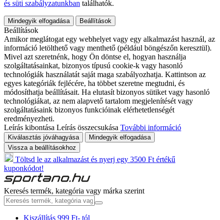
és süti szabályzatunkban
találhatók.
Mindegyik elfogadása
Beállítások
Beállítások
Amikor meglátogat egy webhelyet vagy egy alkalmazást használ, az
információ letölthető vagy menthető (például böngészőn keresztül).
Mivel azt szeretnénk, hogy Ön döntse el, hogyan használja
szolgáltatásainkat, bizonyos típusú cookie-k vagy hasonló
technológiák használatát saját maga szabályozhatja. Kattintson az
egyes kategóriák fejlécére, ha többet szeretne megtudni, és
módosíthatja beállításait. Ha elutasít bizonyos sütiket vagy hasonló
technológiákat, az nem alapvető tartalom megjelenítését vagy
szolgáltatásaink bizonyos funkcióinak elérhetetlenségét
eredményezheti.
Leírás kibontása
Leírás összecsukása
További információ
Kiválasztás jóváhagyása
Mindegyik elfogadása
Vissza a beállításokhoz
Töltsd le az alkalmazást és nyerj egy 3500 Ft értékű
kuponkódot!
Keresés termék, kategória vagy márka szerint
Kiszállítás 999 Ft- tól