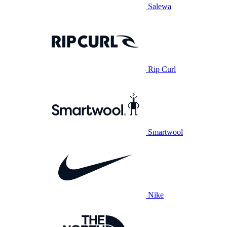
Salewa
Rip Curl
Smartwool
Nike