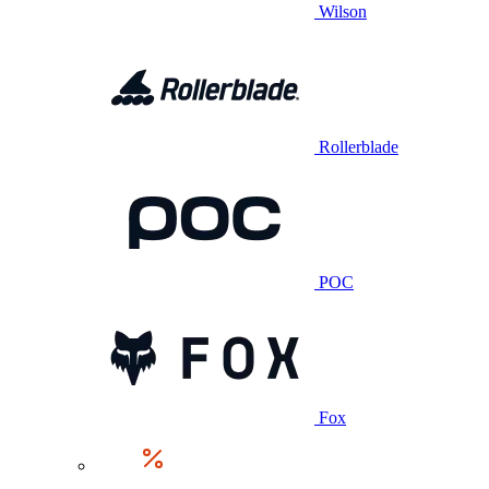
Wilson
Rollerblade
POC
Fox