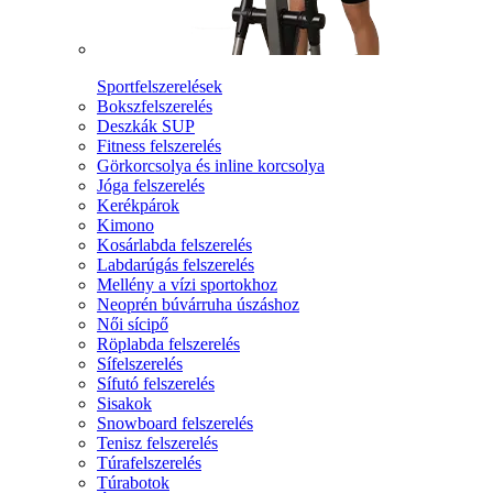
Sportfelszerelések
Bokszfelszerelés
Deszkák SUP
Fitness felszerelés
Görkorcsolya és inline korcsolya
Jóga felszerelés
Kerékpárok
Kimono
Kosárlabda felszerelés
Labdarúgás felszerelés
Mellény a vízi sportokhoz
Neoprén búvárruha úszáshoz
Női sícipő
Röplabda felszerelés
Sífelszerelés
Sífutó felszerelés
Sisakok
Snowboard felszerelés
Tenisz felszerelés
Túrafelszerelés
Túrabotok