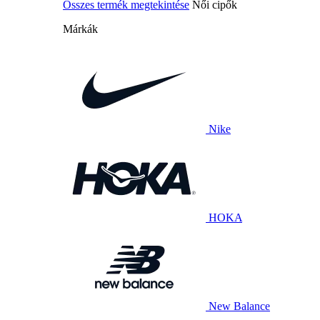
Összes termék megtekintése
Női cipők
Márkák
Nike
HOKA
New Balance