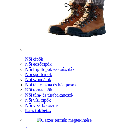
Női cipők
Női edzőcipők
Női flip-flopok és csúszdák
Női sportcipők
Női szandálok
Női téli csizma és hótaposók
Női tornacipők
Női túra- és túrabakancsok
Női vízi cipők
Női vizálló csizma
Láss többet...