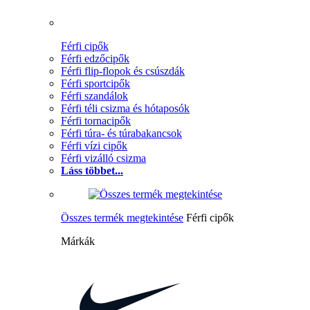
Férfi cipők
Férfi edzőcipők
Férfi flip-flopok és csúszdák
Férfi sportcipők
Férfi szandálok
Férfi téli csizma és hótaposók
Férfi tornacipők
Férfi túra- és túrabakancsok
Férfi vízi cipők
Férfi vizálló csizma
Láss többet...
Összes termék megtekintése
Férfi cipők
Márkák