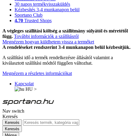
30 napos termékvisszaküldés
Kézbesítés 3-4 munkanapon belül
Sportano Club
4.70
Trusted Shops
A végleges szállítási költség a szállítmány súlyától és méretétől
függ.
További információk a szállításról
Megnézem hogyan küldhetem vissza a terméket
A rendeléseket rendszerint 3-4 munkanapon belül kézbesítjük.
A szállítási idő a termék rendelkezésre állásától valamint a
kiválasztott szállítási módtól függően változhat.
Megnézem a részletes információkat
Kapcsolat
HU
>
Nav switch
Keresés
Keresés
Keresés
Mégse