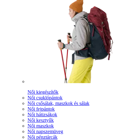
Női kiegészítők
Női csuklópántok
Női csősálak, maszkok és sálak
Női fejpántok
Női hátizsákok
Női kesztyűk
Női maszkok
Női napszemüveg
Női pénztárcák