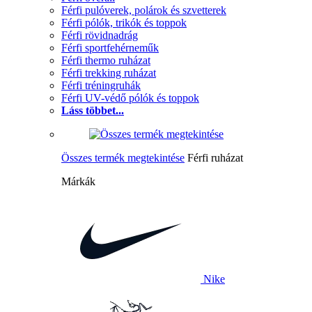
Férfi pulóverek, polárok és szvetterek
Férfi pólók, trikók és toppok
Férfi rövidnadrág
Férfi sportfehérneműk
Férfi thermo ruházat
Férfi trekking ruházat
Férfi tréningruhák
Férfi UV-védő pólók és toppok
Láss többet...
Összes termék megtekintése
Férfi ruházat
Márkák
Nike