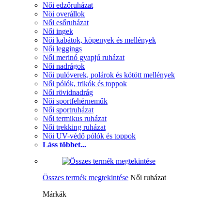
Női edzőruházat
Nöi overállok
Női esőruházat
Női ingek
Női kabátok, köpenyek és mellények
Női leggings
Női merinó gyapjú ruházat
Női nadrágok
Női pulóverek, polárok és kötött mellények
Női pólók, trikók és toppok
Női rövidnadrág
Női sportfehérneműk
Női sportruházat
Női termikus ruházat
Női trekking ruházat
Női UV-védő pólók és toppok
Láss többet...
Összes termék megtekintése
Női ruházat
Márkák