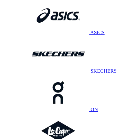
ASICS
SKECHERS
ON