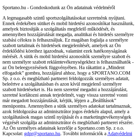
Sportano.hu - Gondoskodunk az Ön adatainak védelméről
A legmagasabb szintű sportszolgáltatásokat szeretnénk nyújtani.
Ennek érdekében sütiket és mobil hirdetési azonosítókat használunk,
amelyek biztosítják a szolgáltatás megfelelő működését, és
amennyiben hozzájárulását megadja, analitikai és hirdetés személyre
szabási célokra is felhasználjuk. Ez magában foglalja a személyre
szabott tartalmak és hirdetések megjelenítését, amelyek az Ön
érdeklődési köreihez igazodnak, valamint ezek hatékonyságának
mérését. A sütik és mobil hirdetési azonosítók személyre szabott és
nem személyre szabott reklámtevékenységekhez is felhasználhatók -
az Ön beleegyezésének függvényében. Ha rákattint a „Mindent
elfogadok” gombra, hozzájárul ahhoz, hogy a SPORTANO.COM
Sp. z o.o. és megbízható partnerei feldolgozzák személyes adatait,
beleértve a szolgáltatásban és azon kívül megjelenő személyre
szabott hirdetéseket is. Ha nem szeretné megadni a hozzájárulást,
szeretné korlátozni annak terjedelmét, vagy vissza szeretné vonni
már megadott hozzájárulását, kérjük, lépjen a „Beállítások”
menüpontra. Amennyiben a sütik személyes adatokat tartalmaznak,
azok feldolgozása az adminisztrátor jogos érdekén alapul, amely a
szolgáltatások magas szintű nyújtását és a marketingtevékenységek
végzését szolgálja az adminisztrátor és megbízható partnerei részére.
Az Ön személyes adatainak kezelője a Sportano.com Sp. z o.o.
Kapcsolat:
gdpr@sportano.hu
. További információk a
Adatvédelmi