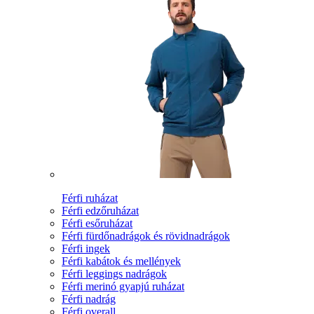
Férfi ruházat
Férfi edzőruházat
Férfi esőruházat
Férfi fürdőnadrágok és rövidnadrágok
Férfi ingek
Férfi kabátok és mellények
Férfi leggings nadrágok
Férfi merinó gyapjú ruházat
Férfi nadrág
Férfi overall