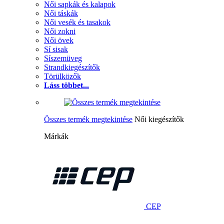
Női sapkák és kalapok
Női táskák
Női vesék és tasakok
Női zokni
Női övek
Sí sisak
Síszemüveg
Strandkiegészítők
Törülközők
Láss többet...
Összes termék megtekintése
Női kiegészítők
Márkák
CEP