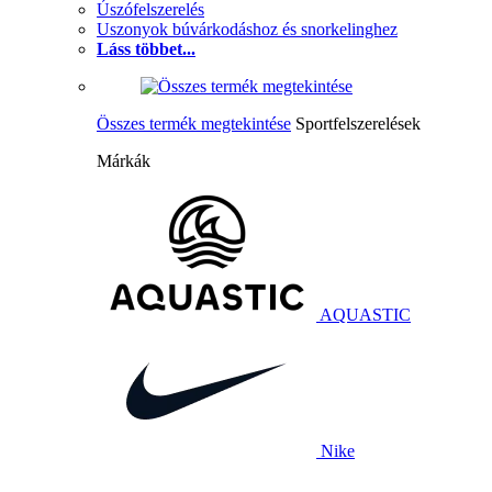
Úszófelszerelés
Uszonyok búvárkodáshoz és snorkelinghez
Láss többet...
Összes termék megtekintése
Sportfelszerelések
Márkák
AQUASTIC
Nike