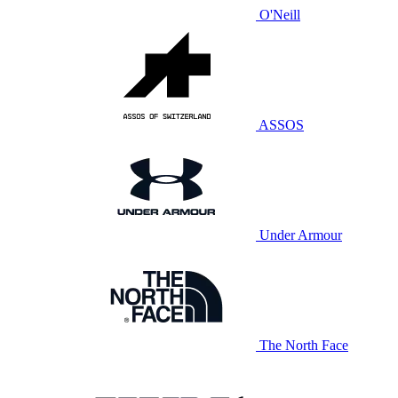
O'Neill
ASSOS
Under Armour
The North Face