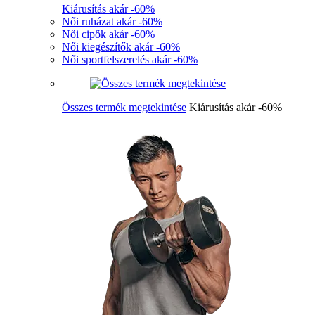
Kiárusítás akár -60%
Női ruházat akár -60%
Női cipők akár -60%
Női kiegészítők akár -60%
Női sportfelszerelés akár -60%
Összes termék megtekintése
Kiárusítás akár -60%