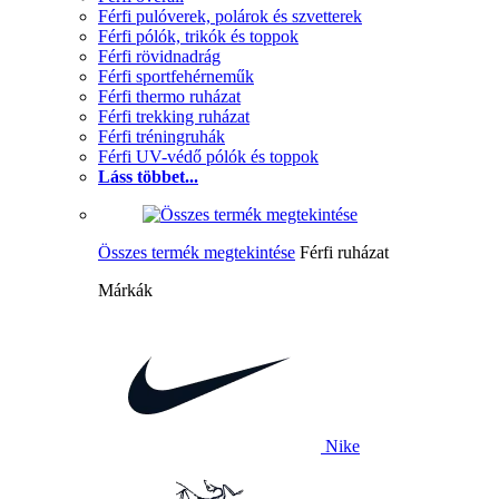
Férfi pulóverek, polárok és szvetterek
Férfi pólók, trikók és toppok
Férfi rövidnadrág
Férfi sportfehérneműk
Férfi thermo ruházat
Férfi trekking ruházat
Férfi tréningruhák
Férfi UV-védő pólók és toppok
Láss többet...
Összes termék megtekintése
Férfi ruházat
Márkák
Nike