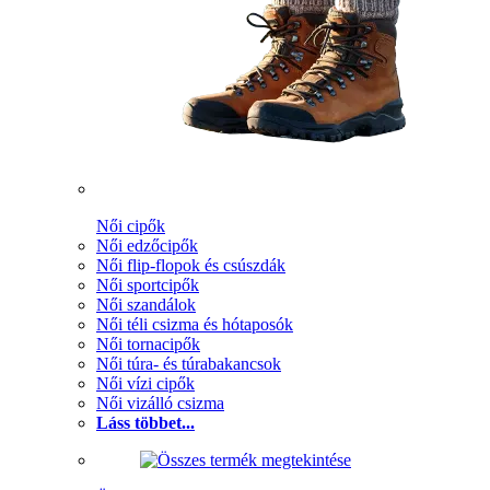
Női cipők
Női edzőcipők
Női flip-flopok és csúszdák
Női sportcipők
Női szandálok
Női téli csizma és hótaposók
Női tornacipők
Női túra- és túrabakancsok
Női vízi cipők
Női vizálló csizma
Láss többet...