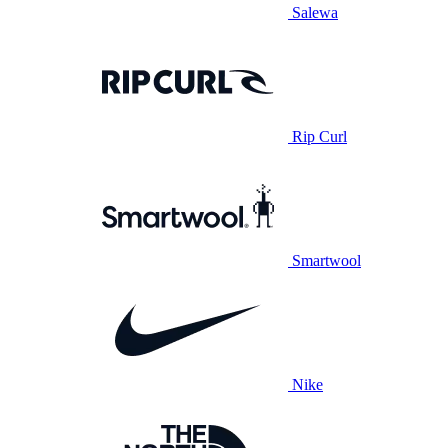
Salewa
Rip Curl
Smartwool
Nike