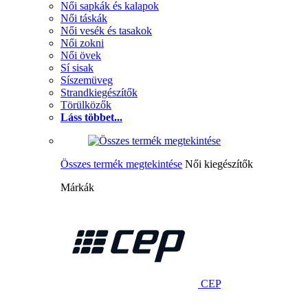
Női sapkák és kalapok
Női táskák
Női vesék és tasakok
Női zokni
Női övek
Sí sisak
Síszemüveg
Strandkiegészítők
Törülközők
Láss többet...
Összes termék megtekintése
Női kiegészítők
Márkák
CEP