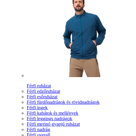
Férfi ruházat
Férfi edzőruházat
Férfi esőruházat
Férfi fürdőnadrágok és rövidnadrágok
Férfi ingek
Férfi kabátok és mellények
Férfi leggings nadrágok
Férfi merinó gyapjú ruházat
Férfi nadrág
Férfi overall