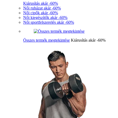
Kiárusítás akár -60%
Női ruházat akár -60%
Női cipők akár -60%
Női kiegészítők akár -60%
Női sportfelszerelés akár -60%
Összes termék megtekintése
Kiárusítás akár -60%