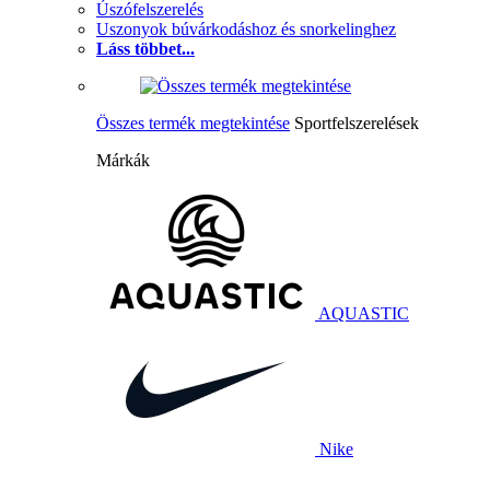
Úszófelszerelés
Uszonyok búvárkodáshoz és snorkelinghez
Láss többet...
Összes termék megtekintése
Sportfelszerelések
Márkák
AQUASTIC
Nike