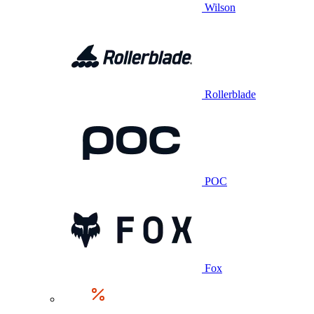
Wilson
Rollerblade
POC
Fox