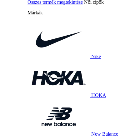
Összes termék megtekintése
Női cipők
Márkák
Nike
HOKA
New Balance