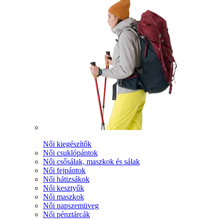
Női kiegészítők
Női csuklópántok
Női csősálak, maszkok és sálak
Női fejpántok
Női hátizsákok
Női kesztyűk
Női maszkok
Női napszemüveg
Női pénztárcák