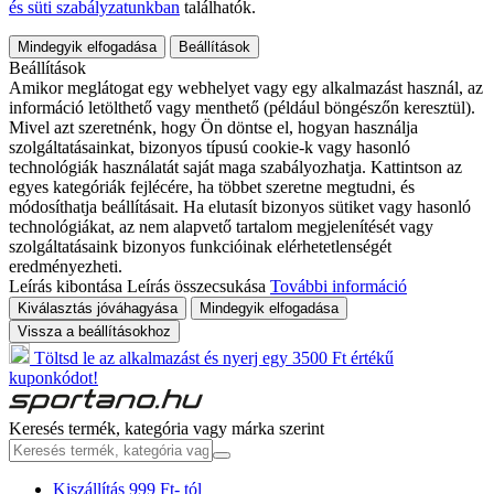
és süti szabályzatunkban
találhatók.
Mindegyik elfogadása
Beállítások
Beállítások
Amikor meglátogat egy webhelyet vagy egy alkalmazást használ, az
információ letölthető vagy menthető (például böngészőn keresztül).
Mivel azt szeretnénk, hogy Ön döntse el, hogyan használja
szolgáltatásainkat, bizonyos típusú cookie-k vagy hasonló
technológiák használatát saját maga szabályozhatja. Kattintson az
egyes kategóriák fejlécére, ha többet szeretne megtudni, és
módosíthatja beállításait. Ha elutasít bizonyos sütiket vagy hasonló
technológiákat, az nem alapvető tartalom megjelenítését vagy
szolgáltatásaink bizonyos funkcióinak elérhetetlenségét
eredményezheti.
Leírás kibontása
Leírás összecsukása
További információ
Kiválasztás jóváhagyása
Mindegyik elfogadása
Vissza a beállításokhoz
Töltsd le az alkalmazást és nyerj egy 3500 Ft értékű
kuponkódot!
Keresés termék, kategória vagy márka szerint
Kiszállítás 999 Ft- tól