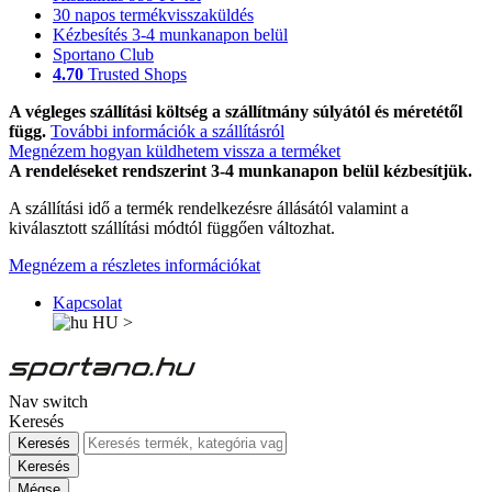
30 napos termékvisszaküldés
Kézbesítés 3-4 munkanapon belül
Sportano Club
4.70
Trusted Shops
A végleges szállítási költség a szállítmány súlyától és méretétől
függ.
További információk a szállításról
Megnézem hogyan küldhetem vissza a terméket
A rendeléseket rendszerint 3-4 munkanapon belül kézbesítjük.
A szállítási idő a termék rendelkezésre állásától valamint a
kiválasztott szállítási módtól függően változhat.
Megnézem a részletes információkat
Kapcsolat
HU
>
Nav switch
Keresés
Keresés
Keresés
Mégse