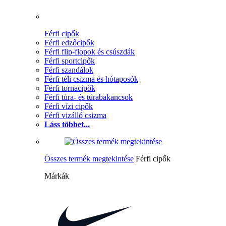
Férfi cipők
Férfi edzőcipők
Férfi flip-flopok és csúszdák
Férfi sportcipők
Férfi szandálok
Férfi téli csizma és hótaposók
Férfi tornacipők
Férfi túra- és túrabakancsok
Férfi vízi cipők
Férfi vizálló csizma
Láss többet...
Összes termék megtekintése
Férfi cipők
Márkák