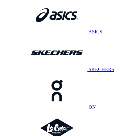
ASICS
SKECHERS
ON