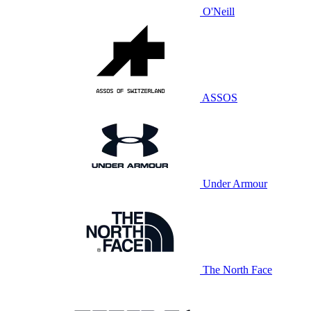
O'Neill
ASSOS
Under Armour
The North Face