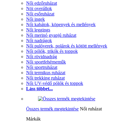
Női edzőruházat
Nöi overállok
Női esőruházat
Női ingek
Női kabátok, köpenyek és mellények
Női leggings
Női merinó gyapjú ruházat
Női nadrágok
Női pulóverek, polárok és kötött mellények
Női pólók, trikók és toppok
Női rövidnadrág
Női sportfehérneműk
Női sportruházat
Női termikus ruházat
Női trekking ruházat
Női UV-védő pólók és toppok
Láss többet...
Összes termék megtekintése
Női ruházat
Márkák