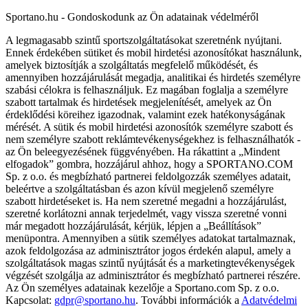
Sportano.hu - Gondoskodunk az Ön adatainak védelméről
A legmagasabb szintű sportszolgáltatásokat szeretnénk nyújtani.
Ennek érdekében sütiket és mobil hirdetési azonosítókat használunk,
amelyek biztosítják a szolgáltatás megfelelő működését, és
amennyiben hozzájárulását megadja, analitikai és hirdetés személyre
szabási célokra is felhasználjuk. Ez magában foglalja a személyre
szabott tartalmak és hirdetések megjelenítését, amelyek az Ön
érdeklődési köreihez igazodnak, valamint ezek hatékonyságának
mérését. A sütik és mobil hirdetési azonosítók személyre szabott és
nem személyre szabott reklámtevékenységekhez is felhasználhatók -
az Ön beleegyezésének függvényében. Ha rákattint a „Mindent
elfogadok” gombra, hozzájárul ahhoz, hogy a SPORTANO.COM
Sp. z o.o. és megbízható partnerei feldolgozzák személyes adatait,
beleértve a szolgáltatásban és azon kívül megjelenő személyre
szabott hirdetéseket is. Ha nem szeretné megadni a hozzájárulást,
szeretné korlátozni annak terjedelmét, vagy vissza szeretné vonni
már megadott hozzájárulását, kérjük, lépjen a „Beállítások”
menüpontra. Amennyiben a sütik személyes adatokat tartalmaznak,
azok feldolgozása az adminisztrátor jogos érdekén alapul, amely a
szolgáltatások magas szintű nyújtását és a marketingtevékenységek
végzését szolgálja az adminisztrátor és megbízható partnerei részére.
Az Ön személyes adatainak kezelője a Sportano.com Sp. z o.o.
Kapcsolat:
gdpr@sportano.hu
. További információk a
Adatvédelmi