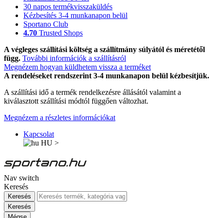
30 napos termékvisszaküldés
Kézbesítés 3-4 munkanapon belül
Sportano Club
4.70
Trusted Shops
A végleges szállítási költség a szállítmány súlyától és méretétől
függ.
További információk a szállításról
Megnézem hogyan küldhetem vissza a terméket
A rendeléseket rendszerint 3-4 munkanapon belül kézbesítjük.
A szállítási idő a termék rendelkezésre állásától valamint a
kiválasztott szállítási módtól függően változhat.
Megnézem a részletes információkat
Kapcsolat
HU
>
Nav switch
Keresés
Keresés
Keresés
Mégse