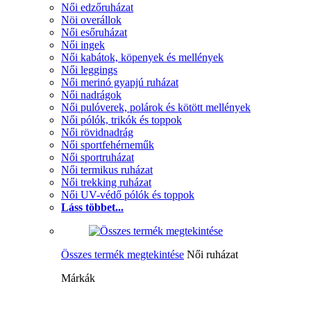
Női edzőruházat
Nöi overállok
Női esőruházat
Női ingek
Női kabátok, köpenyek és mellények
Női leggings
Női merinó gyapjú ruházat
Női nadrágok
Női pulóverek, polárok és kötött mellények
Női pólók, trikók és toppok
Női rövidnadrág
Női sportfehérneműk
Női sportruházat
Női termikus ruházat
Női trekking ruházat
Női UV-védő pólók és toppok
Láss többet...
Összes termék megtekintése
Női ruházat
Márkák