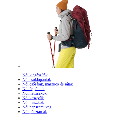
Női kiegészítők
Női csuklópántok
Női csősálak, maszkok és sálak
Női fejpántok
Női hátizsákok
Női kesztyűk
Női maszkok
Női napszemüveg
Női pénztárcák