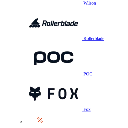
Wilson
Rollerblade
POC
Fox