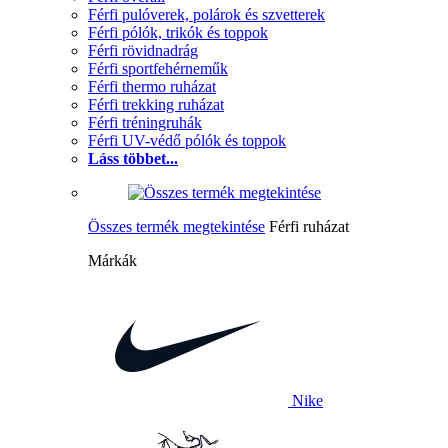
Férfi pulóverek, polárok és szvetterek
Férfi pólók, trikók és toppok
Férfi rövidnadrág
Férfi sportfehérneműk
Férfi thermo ruházat
Férfi trekking ruházat
Férfi tréningruhák
Férfi UV-védő pólók és toppok
Láss többet...
Összes termék megtekintése
Férfi ruházat
Márkák
Nike