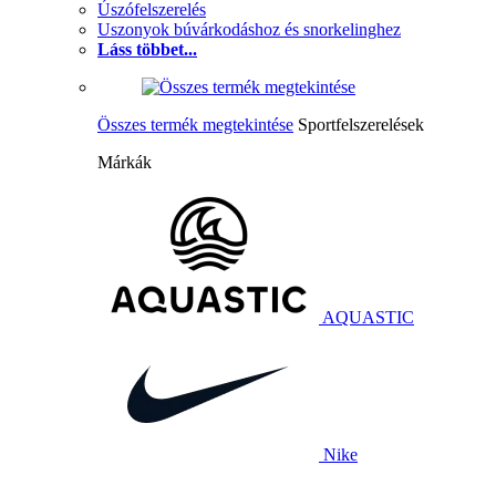
Úszófelszerelés
Uszonyok búvárkodáshoz és snorkelinghez
Láss többet...
Összes termék megtekintése
Sportfelszerelések
Márkák
AQUASTIC
Nike