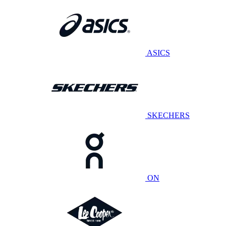
ASICS
SKECHERS
ON