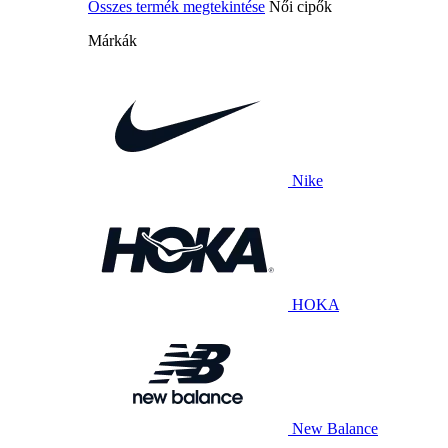
Összes termék megtekintése
Női cipők
Márkák
Nike
HOKA
New Balance