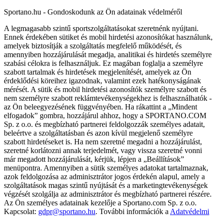
Sportano.hu - Gondoskodunk az Ön adatainak védelméről
A legmagasabb szintű sportszolgáltatásokat szeretnénk nyújtani.
Ennek érdekében sütiket és mobil hirdetési azonosítókat használunk,
amelyek biztosítják a szolgáltatás megfelelő működését, és
amennyiben hozzájárulását megadja, analitikai és hirdetés személyre
szabási célokra is felhasználjuk. Ez magában foglalja a személyre
szabott tartalmak és hirdetések megjelenítését, amelyek az Ön
érdeklődési köreihez igazodnak, valamint ezek hatékonyságának
mérését. A sütik és mobil hirdetési azonosítók személyre szabott és
nem személyre szabott reklámtevékenységekhez is felhasználhatók -
az Ön beleegyezésének függvényében. Ha rákattint a „Mindent
elfogadok” gombra, hozzájárul ahhoz, hogy a SPORTANO.COM
Sp. z o.o. és megbízható partnerei feldolgozzák személyes adatait,
beleértve a szolgáltatásban és azon kívül megjelenő személyre
szabott hirdetéseket is. Ha nem szeretné megadni a hozzájárulást,
szeretné korlátozni annak terjedelmét, vagy vissza szeretné vonni
már megadott hozzájárulását, kérjük, lépjen a „Beállítások”
menüpontra. Amennyiben a sütik személyes adatokat tartalmaznak,
azok feldolgozása az adminisztrátor jogos érdekén alapul, amely a
szolgáltatások magas szintű nyújtását és a marketingtevékenységek
végzését szolgálja az adminisztrátor és megbízható partnerei részére.
Az Ön személyes adatainak kezelője a Sportano.com Sp. z o.o.
Kapcsolat:
gdpr@sportano.hu
. További információk a
Adatvédelmi