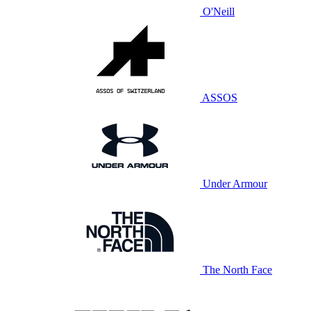
O'Neill
ASSOS
Under Armour
The North Face