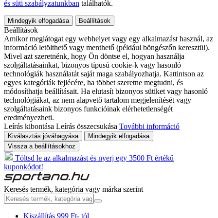
és süti szabályzatunkban
találhatók.
Mindegyik elfogadása
Beállítások
Beállítások
Amikor meglátogat egy webhelyet vagy egy alkalmazást használ, az
információ letölthető vagy menthető (például böngészőn keresztül).
Mivel azt szeretnénk, hogy Ön döntse el, hogyan használja
szolgáltatásainkat, bizonyos típusú cookie-k vagy hasonló
technológiák használatát saját maga szabályozhatja. Kattintson az
egyes kategóriák fejlécére, ha többet szeretne megtudni, és
módosíthatja beállításait. Ha elutasít bizonyos sütiket vagy hasonló
technológiákat, az nem alapvető tartalom megjelenítését vagy
szolgáltatásaink bizonyos funkcióinak elérhetetlenségét
eredményezheti.
Leírás kibontása
Leírás összecsukása
További információ
Kiválasztás jóváhagyása
Mindegyik elfogadása
Vissza a beállításokhoz
Töltsd le az alkalmazást és nyerj egy 3500 Ft értékű
kuponkódot!
Keresés termék, kategória vagy márka szerint
Kiszállítás 999 Ft- tól