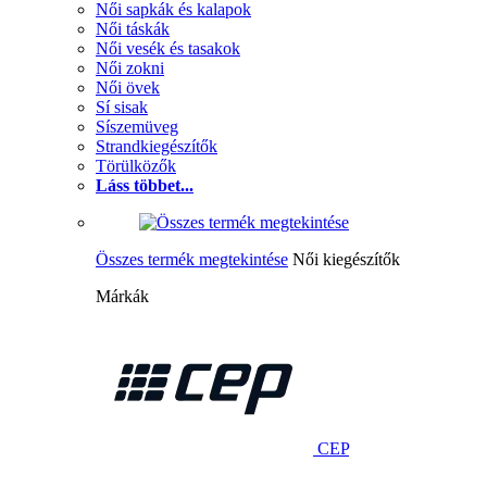
Női sapkák és kalapok
Női táskák
Női vesék és tasakok
Női zokni
Női övek
Sí sisak
Síszemüveg
Strandkiegészítők
Törülközők
Láss többet...
Összes termék megtekintése
Női kiegészítők
Márkák
CEP