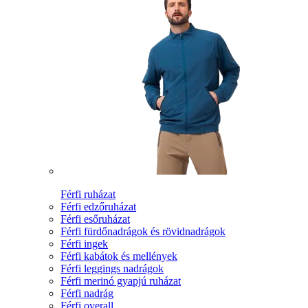
Férfi ruházat
Férfi edzőruházat
Férfi esőruházat
Férfi fürdőnadrágok és rövidnadrágok
Férfi ingek
Férfi kabátok és mellények
Férfi leggings nadrágok
Férfi merinó gyapjú ruházat
Férfi nadrág
Férfi overall