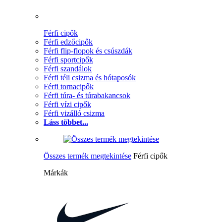
Férfi cipők
Férfi edzőcipők
Férfi flip-flopok és csúszdák
Férfi sportcipők
Férfi szandálok
Férfi téli csizma és hótaposók
Férfi tornacipők
Férfi túra- és túrabakancsok
Férfi vízi cipők
Férfi vizálló csizma
Láss többet...
Összes termék megtekintése
Férfi cipők
Márkák