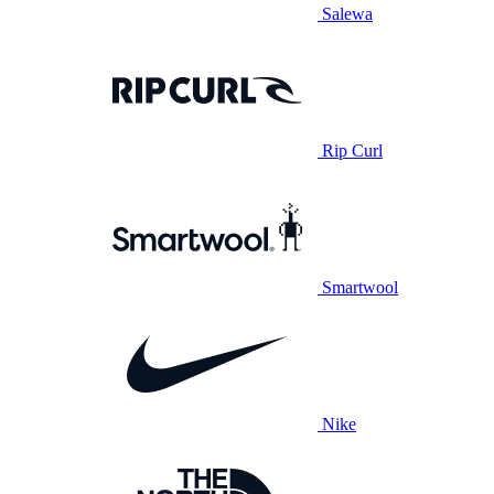
Salewa
Rip Curl
Smartwool
Nike