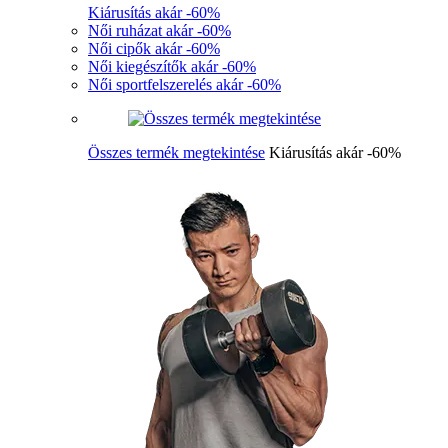
Kiárusítás akár -60%
Női ruházat akár -60%
Női cipők akár -60%
Női kiegészítők akár -60%
Női sportfelszerelés akár -60%
Összes termék megtekintése
Kiárusítás akár -60%