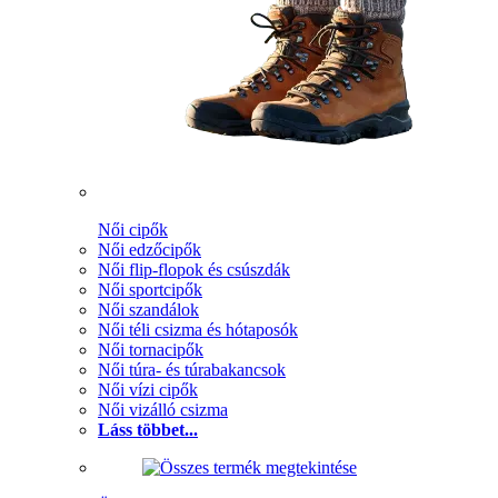
Női cipők
Női edzőcipők
Női flip-flopok és csúszdák
Női sportcipők
Női szandálok
Női téli csizma és hótaposók
Női tornacipők
Női túra- és túrabakancsok
Női vízi cipők
Női vizálló csizma
Láss többet...