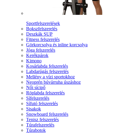
Sportfelszerelések
Bokszfelszerelés
Deszkák SUP
Fitness felszerelés
Görkorcsolya és inline korcsolya
Jóga felszerelés
Kerékpárok
Kimono
Kosárlabda felszerelés
Labdarúgás felszerelés
Mellény a vízi sportokhoz
Neoprén búvárruha úszáshoz
Női sícipő
Röplabda felszerelés
Sífelszerelés
Sífutó felszerelés
Sisakok
Snowboard felszerelés
Tenisz felszerelés
Túrafelszerelés
Túrabotok