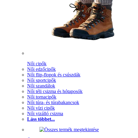
Női cipők
Női edzőcipők
Női flip-flopok és csúszdák
Női sportcipők
Női szandálok
Női téli csizma és hótaposók
Női tornacipők
Női túra- és túrabakancsok
Női vízi cipők
Női vizálló csizma
Láss többet...