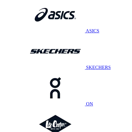
ASICS
SKECHERS
ON