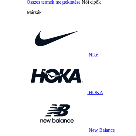
Összes termék megtekintése
Női cipők
Márkák
Nike
HOKA
New Balance