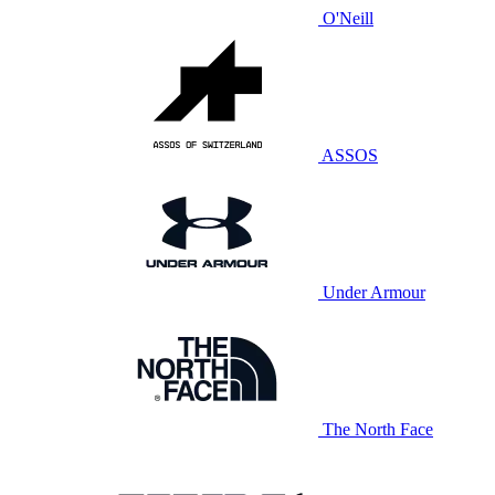
O'Neill
ASSOS
Under Armour
The North Face