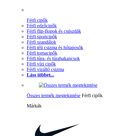
Férfi cipők
Férfi edzőcipők
Férfi flip-flopok és csúszdák
Férfi sportcipők
Férfi szandálok
Férfi téli csizma és hótaposók
Férfi tornacipők
Férfi túra- és túrabakancsok
Férfi vízi cipők
Férfi vizálló csizma
Láss többet...
Összes termék megtekintése
Férfi cipők
Márkák