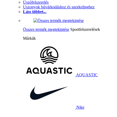
Úszófelszerelés
Uszonyok búvárkodáshoz és snorkelinghez
Láss többet...
Összes termék megtekintése
Sportfelszerelések
Márkák
AQUASTIC
Nike