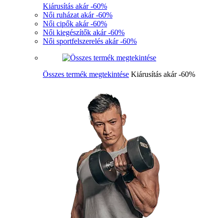
Kiárusítás akár -60%
Női ruházat akár -60%
Női cipők akár -60%
Női kiegészítők akár -60%
Női sportfelszerelés akár -60%
Összes termék megtekintése
Kiárusítás akár -60%