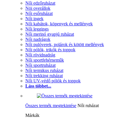
Női edzőruházat
Nöi overállok
Női esőruházat
Női ingek
Női kabátok, köpenyek és mellények
Női leggings
Női merinó gyapjú ruházat
Női nadrágok
Női pulóverek, polárok és kötött mellények
Női pólók, trikók és toppok
Női rövidnadrág
Női sportfehérneműk
Női sportruházat
Női termikus ruházat
Női trekking ruházat
Női UV-védő pólók és toppok
Láss többet...
Összes termék megtekintése
Női ruházat
Márkák