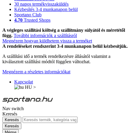
30 napos termékvisszaküldés
Kézbesítés 3-4 munkanapon belül
Sportano Club
4.70
Trusted Shops
A végleges szállítási költség a szállítmány súlyától és méretétől
függ.
További információk a szállításról
Megnézem hogyan küldhetem vissza a terméket
A rendeléseket rendszerint 3-4 munkanapon belül kézbesítjük.
A szállítási idő a termék rendelkezésre állásától valamint a
kiválasztott szállítási módtól függően változhat.
Megnézem a részletes információkat
Kapcsolat
HU
>
Nav switch
Keresés
Keresés
Keresés
Mégse