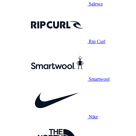
Salewa
Rip Curl
Smartwool
Nike