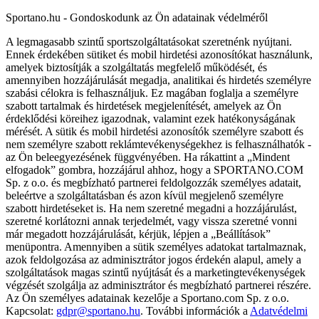
Sportano.hu - Gondoskodunk az Ön adatainak védelméről
A legmagasabb szintű sportszolgáltatásokat szeretnénk nyújtani.
Ennek érdekében sütiket és mobil hirdetési azonosítókat használunk,
amelyek biztosítják a szolgáltatás megfelelő működését, és
amennyiben hozzájárulását megadja, analitikai és hirdetés személyre
szabási célokra is felhasználjuk. Ez magában foglalja a személyre
szabott tartalmak és hirdetések megjelenítését, amelyek az Ön
érdeklődési köreihez igazodnak, valamint ezek hatékonyságának
mérését. A sütik és mobil hirdetési azonosítók személyre szabott és
nem személyre szabott reklámtevékenységekhez is felhasználhatók -
az Ön beleegyezésének függvényében. Ha rákattint a „Mindent
elfogadok” gombra, hozzájárul ahhoz, hogy a SPORTANO.COM
Sp. z o.o. és megbízható partnerei feldolgozzák személyes adatait,
beleértve a szolgáltatásban és azon kívül megjelenő személyre
szabott hirdetéseket is. Ha nem szeretné megadni a hozzájárulást,
szeretné korlátozni annak terjedelmét, vagy vissza szeretné vonni
már megadott hozzájárulását, kérjük, lépjen a „Beállítások”
menüpontra. Amennyiben a sütik személyes adatokat tartalmaznak,
azok feldolgozása az adminisztrátor jogos érdekén alapul, amely a
szolgáltatások magas szintű nyújtását és a marketingtevékenységek
végzését szolgálja az adminisztrátor és megbízható partnerei részére.
Az Ön személyes adatainak kezelője a Sportano.com Sp. z o.o.
Kapcsolat:
gdpr@sportano.hu
. További információk a
Adatvédelmi