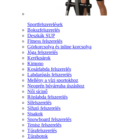
Sportfelszerelések
Bokszfelszerelés
Deszkák SUP
Fitness felszerelés
Görkorcsolya és inline korcsolya
Jóga felszerelés
Kerékpárok
Kimono
Kosárlabda felszerelés
Labdarúgás felszerelés
Mellény a vízi sportokhoz
Neoprén búvárruha úszáshoz
Női sícipő
Röplabda felszerelés
Sífelszerelés
Sífutó felszerelés
Sisakok
Snowboard felszerelés
Tenisz felszerelés
Túrafelszerelés
Túrabotok