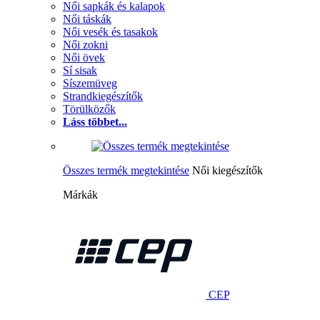
Női sapkák és kalapok
Női táskák
Női vesék és tasakok
Női zokni
Női övek
Sí sisak
Síszemüveg
Strandkiegészítők
Törülközők
Láss többet...
Összes termék megtekintése
Női kiegészítők
Márkák
CEP