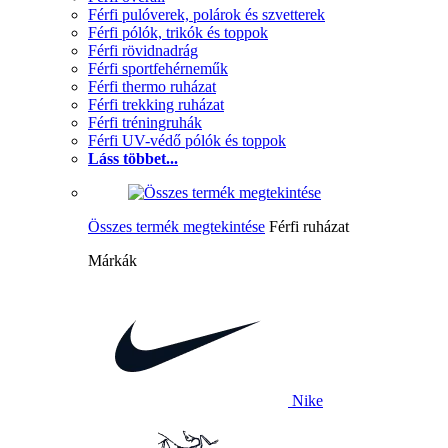
Férfi pulóverek, polárok és szvetterek
Férfi pólók, trikók és toppok
Férfi rövidnadrág
Férfi sportfehérneműk
Férfi thermo ruházat
Férfi trekking ruházat
Férfi tréningruhák
Férfi UV-védő pólók és toppok
Láss többet...
Összes termék megtekintése
Férfi ruházat
Márkák
Nike