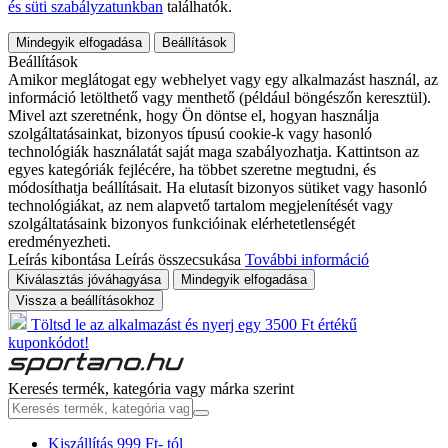
és süti szabályzatunkban
találhatók.
Mindegyik elfogadása
Beállítások
Beállítások
Amikor meglátogat egy webhelyet vagy egy alkalmazást használ, az
információ letölthető vagy menthető (például böngészőn keresztül).
Mivel azt szeretnénk, hogy Ön döntse el, hogyan használja
szolgáltatásainkat, bizonyos típusú cookie-k vagy hasonló
technológiák használatát saját maga szabályozhatja. Kattintson az
egyes kategóriák fejlécére, ha többet szeretne megtudni, és
módosíthatja beállításait. Ha elutasít bizonyos sütiket vagy hasonló
technológiákat, az nem alapvető tartalom megjelenítését vagy
szolgáltatásaink bizonyos funkcióinak elérhetetlenségét
eredményezheti.
Leírás kibontása
Leírás összecsukása
További információ
Kiválasztás jóváhagyása
Mindegyik elfogadása
Vissza a beállításokhoz
Töltsd le az alkalmazást és nyerj egy 3500 Ft értékű
kuponkódot!
Keresés termék, kategória vagy márka szerint
Kiszállítás 999 Ft- tól