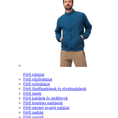
Férfi ruházat
Férfi edzőruházat
Férfi esőruházat
Férfi fürdőnadrágok és rövidnadrágok
Férfi ingek
Férfi kabátok és mellények
Férfi leggings nadrágok
Férfi merinó gyapjú ruházat
Férfi nadrág
Férfi overall