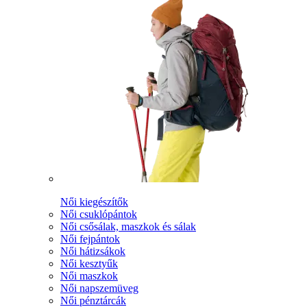
Női kiegészítők
Női csuklópántok
Női csősálak, maszkok és sálak
Női fejpántok
Női hátizsákok
Női kesztyűk
Női maszkok
Női napszemüveg
Női pénztárcák